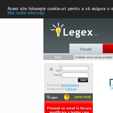
Acest site foloseşte cookie-uri pentru a vă asigura o e
Mai multe informaţii
Nou :
Legex.ro - portal de legislati
Info :
Creându-vă un cont pe portalul ww
Info :
www.tntauto.ro - Managementul 
E-
mail:
Parola:
Nu ai cont?
Inregistreaza-te
Ai uitat parola?
Click aici