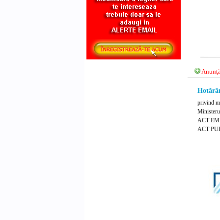
Anunţă
Hotărâr
privind mo
Ministerul
ACT EMI
ACT PUB