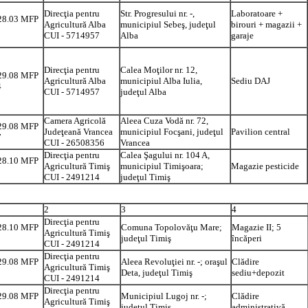
Direcţia pentru
Str. Progresului nr. -,
Laboratoare +
28.03 MFP
Agricultură Alba
municipiul Sebeş, judeţul
birouri + magazii +
CUI - 5714957
Alba
garaje
Direcţia pentru
Calea Moţilor nr. 12,
29.08 MFP
Agricultură Alba
municipiul Alba Iulia,
Sediu DAJ
4
CUI - 5714957
judeţul Alba
Camera Agricolă
Aleea Cuza Vodă nr. 72,
29.08 MFP
Judeţeană Vrancea
municipiul Focşani, judeţul
Pavilion central
7
CUI - 26508356
Vrancea
Direcţia pentru
Calea Şagului nr. 104 A,
28.10 MFP
Agricultură Timiş
municipiul Timişoara;
Magazie pesticide
CUI - 2491214
judeţul Timiş
2
3
4
Direcţia pentru
28.10 MFP
Comuna Topolovăţu Mare;
Magazie II; 5
Agricultură Timiş
judeţul Timiş
încăperi
CUI - 2491214
Direcţia pentru
29.08 MFP
Aleea Revoluţiei nr. -; oraşul
Clădire
Agricultură Timiş
Deta, judeţul Timiş
sediu+depozit
CUI - 2491214
Direcţia pentru
29.08 MFP
Municipiul Lugoj nr. -;
Clădire
Agricultură Timiş
judeţul Timiş
administrativă