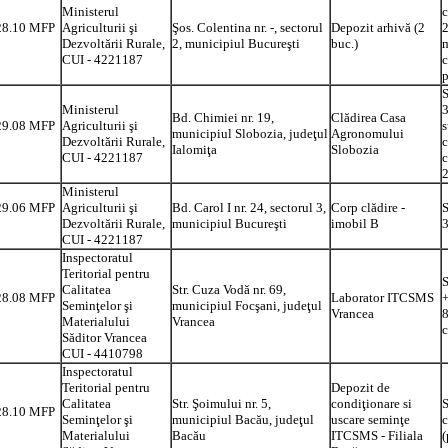
Ministerul
c
28.10 MFP
Agriculturii şi
Şos. Colentina nr. -, sectorul
Depozit arhivă (2
2
Dezvoltării Rurale,
2, municipiul Bucureşti
buc.)
m
CUI - 4221187
c
p
S
Ministerul
3
Bd. Chimiei nr. 19,
Clădirea Casa
29.08 MFP
Agriculturii şi
s
municipiul Slobozia, judeţul
Agronomului
Dezvoltării Rurale,
c
Ialomiţa
Slobozia
CUI - 4221187
c
Ministerul
29.06 MFP
Agriculturii şi
Bd. Carol I nr. 24, sectorul 3,
Corp clădire -
S
0
Dezvoltării Rurale,
municipiul Bucureşti
imobil B
3
CUI - 4221187
Inspectoratul
Teritorial pentru
S
Calitatea
Str. Cuza Vodă nr. 69,
28.08 MFP
Laborator ITCSMS
+
Seminţelor şi
municipiul Focşani, judeţul
Vrancea
8
Materialului
Vrancea
c
Săditor Vrancea
CUI - 4410798
Inspectoratul
Teritorial pentru
Depozit de
Calitatea
Str. Şoimului nr. 5,
condiţionare si
S
28.10 MFP
Seminţelor şi
municipiul Bacău, judeţul
uscare seminţe
9
Materialului
Bacău
ITCSMS - Filiala
(