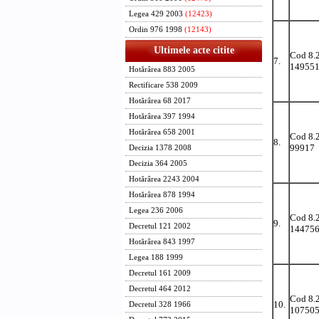
Legea 429 2003
(12423)
Ordin 976 1998
(12143)
Ultimele acte citite
Cod 8.
7.
14955
Hotărârea 883 2005
Rectificare 538 2009
Hotărârea 68 2017
Hotărârea 397 1994
Hotărârea 658 2001
Cod 8.
8.
99917
Decizia 1378 2008
Decizia 364 2005
Hotărârea 2243 2004
Hotărârea 878 1994
Legea 236 2006
Cod 8.
9.
Decretul 121 2002
14475
Hotărârea 843 1997
Legea 188 1999
Decretul 161 2009
Decretul 464 2012
Cod 8.
10.
Decretul 328 1966
10750