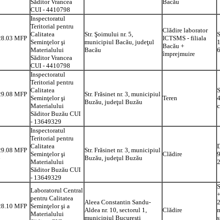
Săditor Vrancea
Bacău
CUI - 4410798
Inspectoratul
Teritorial pentru
Clădire laborator
Calitatea
Str. Şoimului nr. 5,
S
28.03 MFP
ICTSMS - filiala
Seminţelor şi
municipiul Bacău, judeţul
1
1
Bacău +
Materialului
Bacău
împrejmuire
Săditor Vrancea
CUI - 4410798
Inspectoratul
Teritorial pentru
Calitatea
S
29.08 MFP
Str. Frăsinet nr. 3, municipiul
Seminţelor şi
Teren
4
Buzău, judeţul Buzău
Materialului
c
Săditor Buzău CUI
- 13649329
Inspectoratul
Teritorial pentru
Calitatea
D
29.08 MFP
Str. Frăsinet nr. 3, municipiul
Seminţelor şi
Clădire
9
6
Buzău, judeţul Buzău
Materialului
2
Săditor Buzău CUI
- 13649329
S
Laboratorul Central
+
pentru Calitatea
Aleea Constantin Sandu-
2
28.10 MFP
Seminţelor şi a
Aldea nr. 10, sectorul 1,
Clădire
m
5
Materialului
municipiul Bucureşti
s