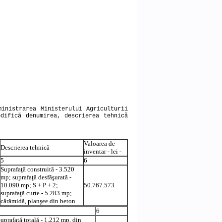
ministrarea Ministerului Agriculturii
difică denumirea, descrierea tehnică
Valoarea de
Descrierea tehnică
inventar - lei -
5
6
Suprafaţă construită - 3.520
mp; suprafaţă desfăşurată -
10.090 mp; S + P + 2;
50.767.573
suprafaţă curte - 5.283 mp;
cărămidă, planşee din beton
5
6
uprafaţă totală - 1.212 mp, din