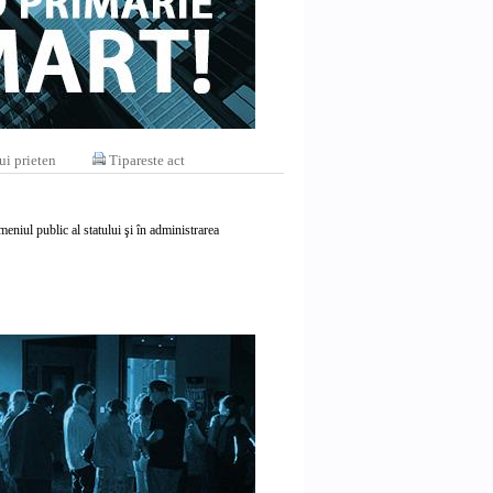
ui prieten
Tipareste act
meniul public al statului şi în administrarea