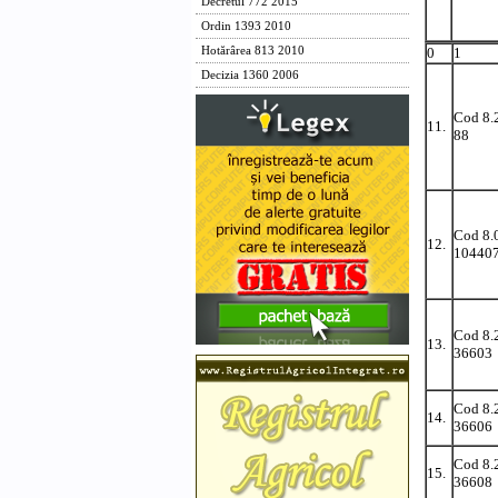
Decretul 772 2015
Ordin 1393 2010
0
1
Hotărârea 813 2010
Decizia 1360 2006
Cod 8.
11.
88
Cod 8.
12.
10440
Cod 8.
13.
36603
Cod 8.
14.
36606
Cod 8.
15.
36608