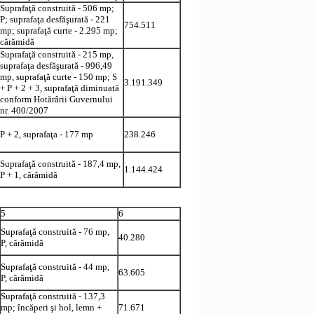
Suprafaţă construită - 506 mp;
P; suprafaţa desfăşurată - 221
754.511
mp; suprafaţă curte - 2.295 mp;
cărămidă
Suprafaţă construită - 215 mp,
suprafaţa desfăşurată - 996,49
mp, suprafaţă curte - 150 mp; S
3.191.349
+ P + 2 + 3, suprafaţă diminuată
conform
Hotărârii Guvernului
nr. 400/2007
P + 2, suprafaţa - 177 mp
238.246
Suprafaţă construită - 187,4 mp,
1.144.424
P + 1, cărămidă
5
6
Suprafaţă construită - 76 mp,
40.280
P, cărămidă
Suprafaţă construită - 44 mp,
63.605
P, cărămidă
Suprafaţă construită - 137,3
mp; încăperi şi hol, lemn +
71.671