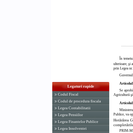
În temei
ulterioare, şi a
prin
Legea nr.
Guvernul 
Articolul
Legaturi rapide
Se aprobă
Codul Fiscal
Agriculturii ş
Codul de procedura fiscala
Articolul
Legea Contabilitatii
Ministeru
Publice, va op
Legea Pensiilor
Hotărârea Gu
Legea Finantelor Publice
completările
Legea Insolventei
PRIM-M