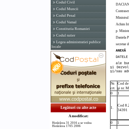
Codul Civil
DACIAN
Codul Muncii
Contrase
Codul Penal
Ministrul 
Codul Vamal
Achim Ir
Constitutia Romaniei
p. Ministr
Codul rutier
Daniela P
Legea administratiei publice
secretar d
locale
ANEXĂ
DATELE
ale bu
şi Dezvol
şi/sau ad
Nr.
Cod de 
crt.
şi nr. 
0
1
Cod 8.
1.
Legături cu alte acte
34391
A modificat:
0
1
Hotărârea 31 2016 a se vedea
Hotărârea 1705 2006