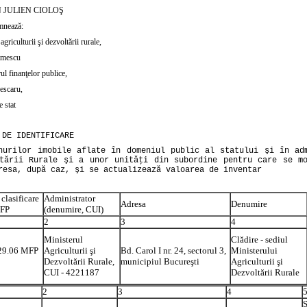
 JULIEN CIOLOŞ
mnează:
agriculturii şi dezvoltării rurale,
imescu
ul finanţelor publice,
escaru,
e stat
 DE IDENTIFICARE
nurilor imobile aflate în domeniul public al statului şi în ad
tării Rurale şi a unor unităţi din subordine pentru care se mo
resa, după caz, şi se actualizează valoarea de inventar
clasificare
Administrator
Adresa
Denumire
MFP
(denumire, CUI)
2
3
4
Ministerul
Clădire - sediul
29.06 MFP
Agriculturii şi
Bd. Carol I nr. 24, sectorul 3,
Ministerului
Dezvoltării Rurale,
municipiul Bucureşti
Agriculturii şi
CUI - 4221187
Dezvoltării Rurale
2
3
4
S