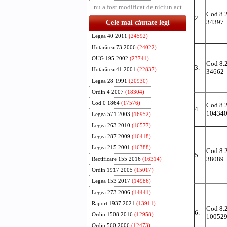
nu a fost modificat de niciun act
Cod 8.
2.
34397
Cele mai căutate legi
Legea 40 2011
(24592)
Hotărârea 73 2006
(24022)
OUG 195 2002
(23741)
Cod 8.
3.
Hotărârea 41 2001
(22837)
34662
Legea 28 1991
(20930)
Ordin 4 2007
(18304)
Cod 0 1864
(17576)
Cod 8.
4.
10434
Legea 571 2003
(16952)
Legea 263 2010
(16577)
Legea 287 2009
(16418)
Legea 215 2001
(16388)
Cod 8.
5.
38089
Rectificare 155 2016
(16314)
Ordin 1917 2005
(15017)
Legea 153 2017
(14986)
Legea 273 2006
(14441)
Raport 1937 2021
(13911)
Cod 8.
6.
Ordin 1508 2016
(12958)
10052
Ordin 560 2006
(12473)