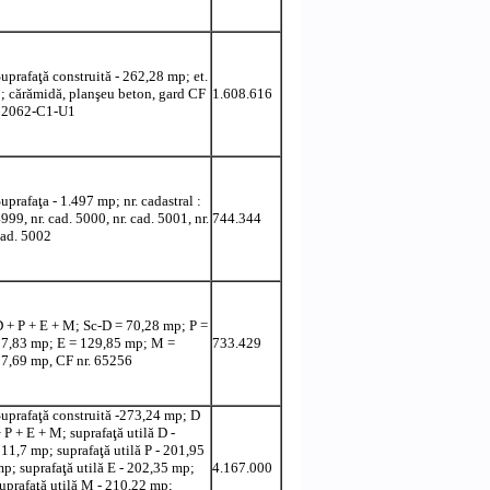
uprafaţă construită - 262,28 mp; et.
; cărămidă, planşeu beton, gard CF
1.608.616
62062-C1-U1
uprafaţa - 1.497 mp; nr. cadastral :
999, nr. cad. 5000, nr. cad. 5001, nr.
744.344
ad. 5002
 + P + E + M; Sc-D = 70,28 mp; P =
7,83 mp; E = 129,85 mp; M =
733.429
7,69 mp, CF nr. 65256
uprafaţă construită -273,24 mp; D
 P + E + M; suprafaţă utilă D -
11,7 mp; suprafaţă utilă P - 201,95
p; suprafaţă utilă E - 202,35 mp;
4.167.000
uprafaţă utilă M - 210,22 mp;