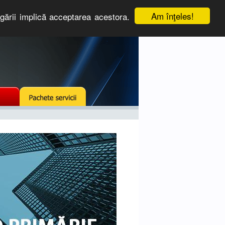
Am înţeles!
igării implică acceptarea acestora.