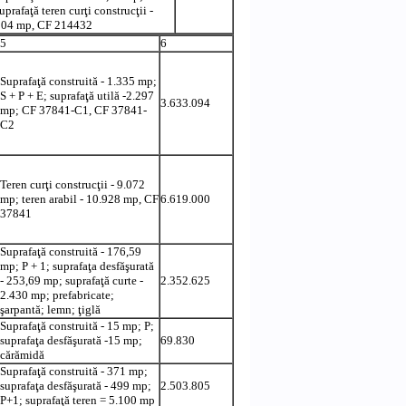
uprafaţă teren curţi construcţii -
904 mp, CF 214432
5
6
Suprafaţă construită - 1.335 mp;
S + P + E; suprafaţă utilă -2.297
3.633.094
mp; CF 37841-C1, CF 37841-
C2
Teren curţi construcţii - 9.072
mp; teren arabil - 10.928 mp, CF
6.619.000
37841
Suprafaţă construită - 176,59
mp; P + 1; suprafaţa desfăşurată
- 253,69 mp; suprafaţă curte -
2.352.625
2.430 mp; prefabricate;
şarpantă; lemn; ţiglă
Suprafaţă construită - 15 mp; P;
suprafaţa desfăşurată -15 mp;
69.830
cărămidă
Suprafaţă construită - 371 mp;
suprafaţa desfăşurată - 499 mp;
2.503.805
P+1; suprafaţă teren = 5.100 mp