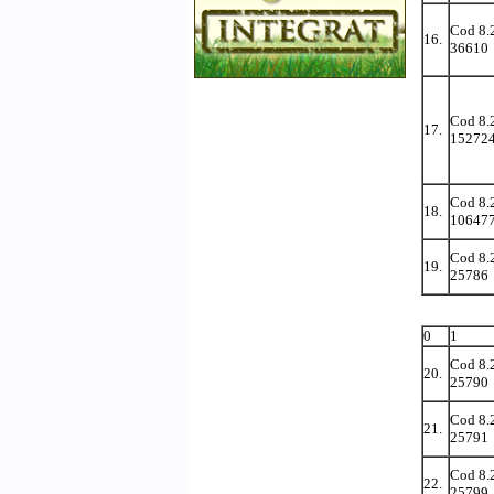
Cod 8.
16.
36610
Cod 8.
17.
15272
Cod 8.
18.
10647
Cod 8.
19.
25786
0
1
Cod 8.
20.
25790
Cod 8.
21.
25791
Cod 8.
22.
25799