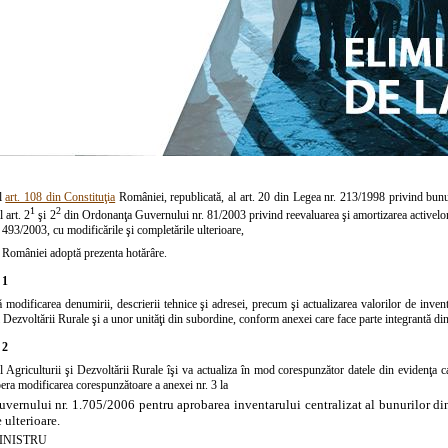
ul
art. 108 din Constituţia
României, republicată, al
art. 20 din Legea nr. 213/1998
privind bunu
1
2
l art. 2
şi 2
din
Ordonanţa Guvernului nr. 81/2003 privind reevaluarea şi amortizarea activelor f
 493/2003, cu modificările şi completările ulterioare,
României adoptă prezenta hotărâre.
 1
 modificarea denumirii, descrierii tehnice şi adresei, precum şi actualizarea valorilor de inven
i Dezvoltării Rurale şi a unor unităţi din subordine, conform anexei care face parte integrantă di
 2
l Agriculturii şi Dezvoltării Rurale îşi va actualiza în mod corespunzător datele din evidenţa c
era modificarea corespunzătoare a anexei nr. 3 la
vernului nr. 1.705/2006 pentru aprobarea inventarului centralizat al bunurilor din
 ulterioare.
INISTRU