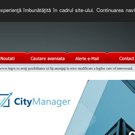
xperienţă îmbunătăţită în cadrul site-ului. Continuarea nav
e romaneasca. Un serviciu oferit gratuit de TNT COMPUTERS
w.legex.ro aveţi posibilitatea să fiţi anunţaţi la orice modificare a legilor care vă interesează.
Integrat al Parcului Auto