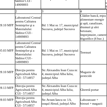
Săditor CUI -
s
14909893
2
3
4
Clădire bancă, reţea
Laboratorul Central
alimentare energie
pentru Calitatea
şi apă, canalizare,
28.10 MFP
Seminţelor şi a
Bd. 1 Mai nr. 17, municipiul
drumuri şi alei
Materialului
Suceava, judeţul Suceava
betonate,
Săditor CUI -
împrejmuire, camere
14909893
frigorifice (4 buc.)
Laboratorul Central
pentru Calitatea
05.03 MFP
Seminţelor şi a
Bd. 1 Mai nr. 17, municipiul
Terenuri
7
Materialului
Suceava, judeţul Suceava
Săditor CUI -
14909893
Direcţia pentru
Str. Alexandru Ioan Cuza nr.
28.10 MFP
Magazie de
Agricultură Alba
4, municipiul Alba Iulia,
pesticide
CUI - 5714957
judeţul Alba
Direcţia pentru
Str. Alexandru Ioan Cuza nr.
28.13 MFP
Agricultură Alba
4, municipiul Alba Iulia,
Gheretă portar
CUI - 5714957
judeţul Alba
Direcţia pentru
28.03 MFP
Str. Avram Iancu nr. 1A,
Laboratoare +
Agricultură Alba
oraşul Abrud, judeţul Alba
birouri + magazii
CUI - 5714957