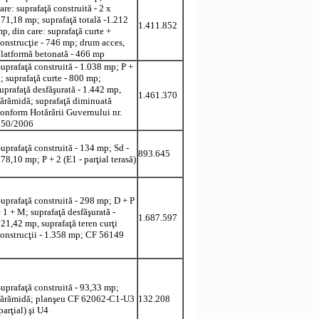
are: suprafaţă construită - 2 x
71,18 mp; suprafaţă totală -1.212
1.411.852
p, din care: suprafaţă curte +
onstrucţie - 746 mp; drum acces,
latformă betonată - 466 mp
uprafaţă construită - 1.038 mp; P +
; suprafaţă curte - 800 mp;
uprafaţă desfăşurată - 1.442 mp,
1.461.370
ărămidă; suprafaţă diminuată
onform Hotărârii Guvernului nr.
250/2006
uprafaţă construită - 134 mp; Sd -
893.645
78,10 mp; P + 2 (E1 - parţial terasă)
uprafaţă construită - 298 mp; D + P
 1 + M; suprafaţă desfăşurată -
1.687.597
21,42 mp, suprafaţă teren curţi
onstrucţii - 1.358 mp; CF 56149
uprafaţă construită - 93,33 mp;
cărămidă; planşeu CF 62062-C1-U3
132.208
parţial) şi U4