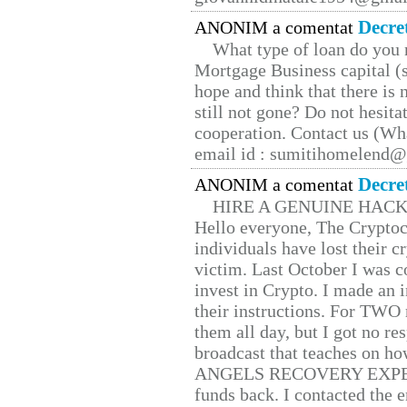
Decre
ANONIM a comentat
What type of loan do you 
Mortgage Business capital (s
hope and think that there is
still not gone? Do not hesita
cooperation. Contact us (W
email id : sumitihomelend
Decre
ANONIM a comentat
HIRE A GENUINE HAC
Hello everyone, The Cryptocu
individuals have lost their c
victim. Last October I was 
invest in Crypto. I made an i
their instructions. For TWO 
them all day, but I got no re
broadcast that teaches on h
ANGELS RECOVERY EXPERT. H
funds back. I contacted the 