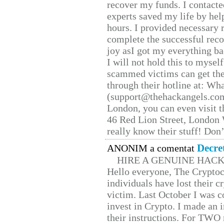
recover my funds. I contact
experts saved my life by hel
hours. I provided necessary 
complete the successful reco
joy asI got my everything bac
I will not hold this to myself
scammed victims can get the
through their hotline at: W
(support@thehackangels.com
London, you can even visit th
46 Red Lion Street, London
really know their stuff! Don’
Decre
ANONIM a comentat
HIRE A GENUINE HAC
Hello everyone, The Cryptocu
individuals have lost their c
victim. Last October I was 
invest in Crypto. I made an i
their instructions. For TWO 