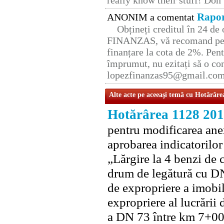
really know their stuff! Don’
Rapor
ANONIM a comentat
Obțineți creditul în 24 d
FINANZAS, vă recomand pent
finanțare la cota de 2%. Pent
împrumut, nu ezitați să o con
lopezfinanzas95@gmail.co
Alte acte pe aceeaşi temă cu Hotărâre
Hotărârea 1128 20
pentru modificarea ane
aprobarea indicatorilor
„Lărgire la 4 benzi de
drum de legătură cu DN
de expropriere a imobil
expropriere al lucrării 
a DN 73 între km 7+00