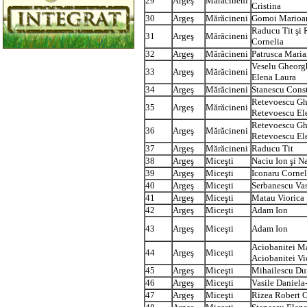
29
Argeş
Mărăcineni
Cristina
30
Argeş
Mărăcineni
Gomoi Marioa
Raducu Tit şi
31
Argeş
Mărăcineni
Cornelia
32
Argeş
Mărăcineni
Patrusca Mari
Veselu Gheorgh
33
Argeş
Mărăcineni
Elena Laura
34
Argeş
Mărăcineni
Stanescu Cons
Retevoescu Gh
35
Argeş
Mărăcineni
Retevoescu El
Retevoescu Gh
36
Argeş
Mărăcineni
Retevoescu El
37
Argeş
Mărăcineni
Raducu Tit
38
Argeş
Miceşti
Naciu Ion şi N
39
Argeş
Miceşti
Iconaru Cornel
40
Argeş
Miceşti
Serbanescu Vas
41
Argeş
Miceşti
Matau Viorica
42
Argeş
Miceşti
Adam Ion
43
Argeş
Miceşti
Adam Ion
Aciobanitei M
44
Argeş
Miceşti
Aciobanitei Vi
45
Argeş
Miceşti
Mihailescu Du
46
Argeş
Miceşti
Vasile Daniela
47
Argeş
Miceşti
Rizea Robert 