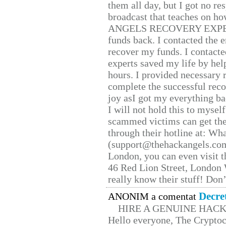
them all day, but I got no re
broadcast that teaches on h
ANGELS RECOVERY EXPERT. H
funds back. I contacted the 
recover my funds. I contact
experts saved my life by hel
hours. I provided necessary 
complete the successful reco
joy asI got my everything bac
I will not hold this to myself
scammed victims can get the
through their hotline at: W
(support@thehackangels.com
London, you can even visit th
46 Red Lion Street, London
really know their stuff! Don’
Decre
ANONIM a comentat
HIRE A GENUINE HAC
Hello everyone, The Cryptocu