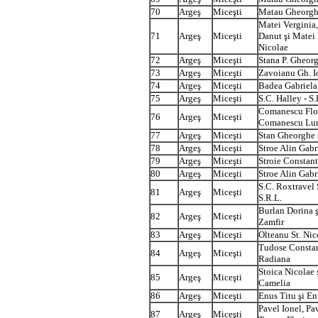
70
Argeş
Miceşti
Matau Gheorg
Matei Verginia
71
Argeş
Miceşti
Danut şi Matei
Nicolae
72
Argeş
Miceşti
Stana P. Gheor
73
Argeş
Miceşti
Zavoianu Gh. I
74
Argeş
Miceşti
Badea Gabriel
75
Argeş
Miceşti
S.C. Halley - S.
Comanescu Flor
76
Argeş
Miceşti
Comanescu Lum
77
Argeş
Miceşti
Stan Gheorghe ş
78
Argeş
Miceşti
Stroe Alin Gabr
79
Argeş
Miceşti
Stroie Constant
80
Argeş
Miceşti
Stroe Alin Gabr
S.C. Roxtravel 
81
Argeş
Miceşti
S.R.L.
Burlan Dorina 
82
Argeş
Miceşti
Zamfir
83
Argeş
Miceşti
Olteanu St. Nic
Tudose Constan
84
Argeş
Miceşti
Radiana
Stoica Nicolae 
85
Argeş
Miceşti
Camelia
86
Argeş
Miceşti
Enus Titu şi E
Pavel Ionel, Pav
87
Argeş
Miceşti