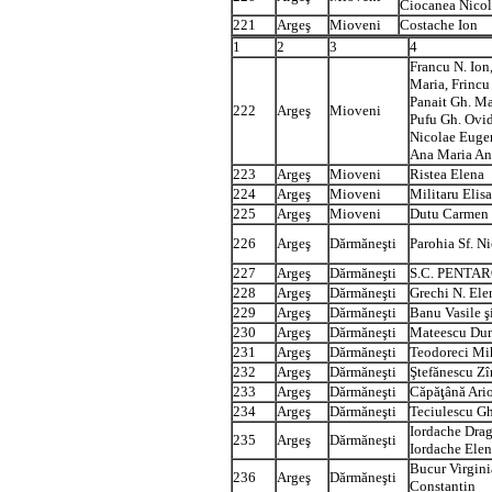
Ciocanea Nicol
221
Argeş
Mioveni
Costache Ion
1
2
3
4
Francu N. Ion
Maria, Frincu
Panait Gh. Ma
222
Argeş
Mioveni
Pufu Gh. Ovid
Nicolae Eugen
Ana Maria An
223
Argeş
Mioveni
Ristea Elena
224
Argeş
Mioveni
Militaru Elis
225
Argeş
Mioveni
Dutu Carmen
226
Argeş
Dărmăneşti
Parohia Sf. N
227
Argeş
Dărmăneşti
S.C. PENTAR
228
Argeş
Dărmăneşti
Grechi N. Ele
229
Argeş
Dărmăneşti
Banu Vasile ş
230
Argeş
Dărmăneşti
Mateescu Dum
231
Argeş
Dărmăneşti
Teodoreci Mi
232
Argeş
Dărmăneşti
Ştefănescu Zî
233
Argeş
Dărmăneşti
Căpăţână Ari
234
Argeş
Dărmăneşti
Teciulescu G
Iordache Drag
235
Argeş
Dărmăneşti
Iordache Elen
Bucur Virgini
236
Argeş
Dărmăneşti
Constantin