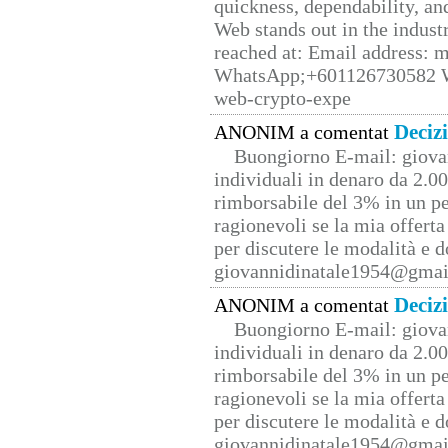
quickness, dependability, an
Web stands out in the indus
reached at: Email address:
WhatsApp;+601126730582 W
web-crypto-expe
Deciz
ANONIM a comentat
Buongiorno E-mail: giova
individuali in denaro da 2.00
rimborsabile del 3% in un pe
ragionevoli se la mia offerta
per discutere le modalità e 
giovannidinatale1954@­gmai
Deciz
ANONIM a comentat
Buongiorno E-mail: giova
individuali in denaro da 2.00
rimborsabile del 3% in un pe
ragionevoli se la mia offerta
per discutere le modalità e 
giovannidinatale1954@­gmai