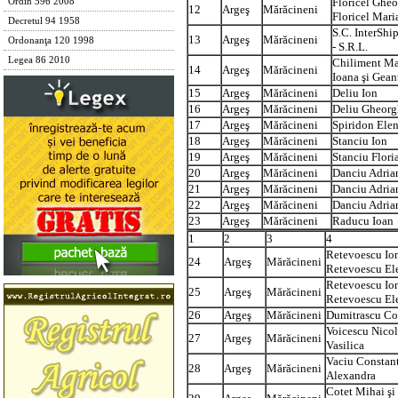
Floricel Gheo
Ordin 596 2008
12
Argeş
Mărăcineni
Floricel Mari
Decretul 94 1958
S.C. InterSh
13
Argeş
Mărăcineni
Ordonanţa 120 1998
- S.R.L.
Legea 86 2010
Chiliment Ma
14
Argeş
Mărăcineni
Ioana şi Gean
15
Argeş
Mărăcineni
Deliu Ion
16
Argeş
Mărăcineni
Deliu Gheorg
17
Argeş
Mărăcineni
Spiridon Ele
18
Argeş
Mărăcineni
Stanciu Ion
19
Argeş
Mărăcineni
Stanciu Flori
20
Argeş
Mărăcineni
Danciu Adria
21
Argeş
Mărăcineni
Danciu Adria
22
Argeş
Mărăcineni
Danciu Adria
23
Argeş
Mărăcineni
Raducu Ioan
1
2
3
4
Retevoescu Ion
24
Argeş
Mărăcineni
Retevoescu El
Retevoescu Ion
25
Argeş
Mărăcineni
Retevoescu El
26
Argeş
Mărăcineni
Dumitrascu Co
Voicescu Nicol
27
Argeş
Mărăcineni
Vasilica
Vaciu Constant
28
Argeş
Mărăcineni
Alexandra
Cotet Mihai şi