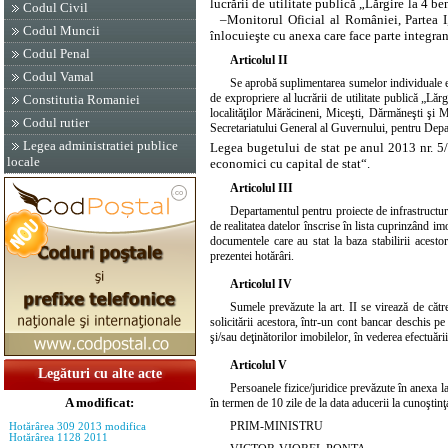
lucrării de utilitate publică „Lărgire la 4
Codul Civil
–
Monitorul Oficial al României, Partea
Codul Muncii
înlocuieşte cu anexa care face parte integran
Codul Penal
Articolul II
Codul Vamal
Se aprobă suplimentarea sumelor individuale es
de expropriere al lucrării de utilitate publică „
Constitutia Romaniei
localităţilor Mărăcineni, Miceşti, Dărmăneşti şi 
Codul rutier
Secretariatului General al Guvernului, pentru Depart
Legea administratiei publice
Legea bugetului de stat pe anul 2013 nr. 5/20
locale
economici cu capital de stat“.
Articolul III
Departamentul pentru proiecte de infrastructu
de realitatea datelor înscrise în lista cuprinzând im
documentele care au stat la baza stabilirii acesto
prezentei hotărâri.
Articolul IV
Sumele prevăzute la art. II se virează de cătr
solicitării acestora, într-un cont bancar deschis
şi/sau deţinătorilor imobilelor, în vederea efectuări
Articolul V
Legături cu alte acte
Persoanele fizice/juridice prevăzute în anexa 
A modificat:
în termen de 10 zile de la data aducerii la cunoştinţa 
PRIM-MINISTRU
Hotărârea 309 2013 modifica
Hotărârea 1128 2011