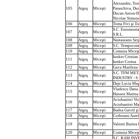
Alexandru, Tor
105
Argeş
Miceşti
Paraschiva, Du
Ducan Anton-Da
Nicolae Simon
106
Argeş
Miceşti
Toma Fivi şi T
S.C. Euromontaj
107
Argeş
Miceşti
S.R.L.
108
Argeş
Miceşti
Nastaseanu Ser
109
Argeş
Miceşti
S.C. Tempocom 
110
Argeş
Miceşti
Comuna Miceşt
Iunker Cristian
111
Argeş
Miceşti
Iunker Corina
112
Argeş
Miceşti
Gava Marilena 
S.C. TFM ME
113
Argeş
Miceşti
INDUSTRY - S.
114
Argeş
Miceşti
Daje Lucia Ma
Vladescu Dana 
115
Argeş
Miceşti
Hansen Marina
Aciobanitei Vio
116
Argeş
Miceşti
Aciobanitei M
117
Argeş
Miceşti
Badea Gavril ş
118
Argeş
Miceşti
Corbeanu Aurel
119
Argeş
Miceşti
Valenti Burtea 
120
Argeş
Miceşti
Comuna Miceşt
S.C. RAM INVE