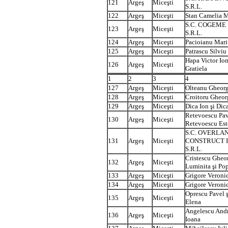
121
Argeş
Miceşti
S.R.L.
122
Argeş
Miceşti
Stan Camelia M
S.C. COGEME 
123
Argeş
Miceşti
S.R.L.
124
Argeş
Miceşti
Pacioianu Mari
125
Argeş
Miceşti
Patrascu Silviu
Hapa Victor Ion
126
Argeş
Miceşti
Gratiela
1
2
3
4
127
Argeş
Miceşti
Olteanu Gheor
128
Argeş
Miceşti
Croitoru Gheor
129
Argeş
Miceşti
Dica Ion şi Dic
Retevoescu Pav
130
Argeş
Miceşti
Retevoescu Est
S.C. OVERLA
131
Argeş
Miceşti
CONSTRUCT I
S.R.L.
Cristescu Gheo
132
Argeş
Miceşti
Luminita şi Po
133
Argeş
Miceşti
Grigore Veroni
134
Argeş
Miceşti
Grigore Veroni
Oprescu Pavel 
135
Argeş
Miceşti
Elena
Angelescu Andr
136
Argeş
Miceşti
Ioana