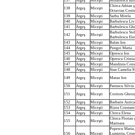
137
Argeş
Miceşti
Mihailescu Iul
Chirca Adrian ş
138
Argeş
Miceşti
Octavian Costi
139
Argeş
Miceşti
Sarbu Mirela
140
Argeş
Miceşti
Barbulescu Liv
141
Argeş
Miceşti
Barbulescu Gh
Barbulescu Stel
142
Argeş
Miceşti
Barbulescu Ele
143
Argeş
Miceşti
Balan Ion
144
Argeş
Miceşti
Pungoi Maria
145
Argeş
Miceşti
Oprescu Ion
146
Argeş
Miceşti
Oprescu Cristi
147
Argeş
Miceşti
Mandruta Cons
148
Argeş
Miceşti
Stan Camelia M
149
Argeş
Miceşti
Matau Ion
150
Argeş
Miceşti
Patrascu Silviu
151
Argeş
Miceşti
Croitoru Gheor
152
Argeş
Miceşti
Barbarie Aurica
153
Argeş
Miceşti
Rizea Constant
154
Argeş
Miceşti
Chirca Elena
Chirca Florian 
155
Argeş
Miceşti
Marioara
Popescu Maria,
156
Argeş
Miceşti
Luminita, Crist