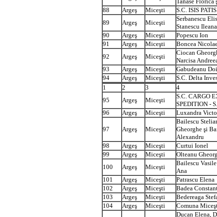
Tanase Florica 
88
Argeş
Miceşti
S.C. ISIS PATIS 
Serbanescu Elis
89
Argeş
Miceşti
Stanescu Ileana
90
Argeş
Miceşti
Popescu Ion
91
Argeş
Miceşti
Boncea Nicola
Ciocan Gheorgh
92
Argeş
Miceşti
Narcisa Andree
93
Argeş
Miceşti
Gabudeanu Do
94
Argeş
Miceşti
S.C. Delta Inves
1
2
3
4
S.C. CARGO 
95
Argeş
Miceşti
SPEDITION - S
96
Argeş
Miceşti
Luxandra Victo
Bailescu Stelia
97
Argeş
Miceşti
Gheorghe şi Ba
Alexandru
98
Argeş
Miceşti
Curtui Ionel
99
Argeş
Miceşti
Olteanu Gheor
Bailescu Vasile
100
Argeş
Miceşti
Ana
101
Argeş
Miceşti
Patrascu Elena
102
Argeş
Miceşti
Badea Constan
103
Argeş
Miceşti
Bedereaga Stef
104
Argeş
Miceşti
Comuna Miceşt
Ducan Elena, 