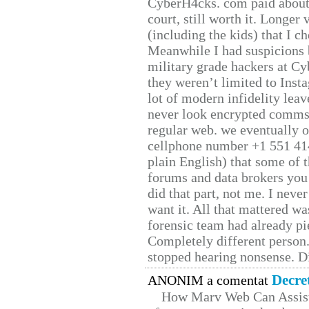
CyberH4cks. com paid about 
court, still worth it. Longer
(including the kids) that I ch
Meanwhile I had suspicions 
military grade hackers at Cy
they weren’t limited to Inst
lot of modern infidelity leav
never look encrypted comms, 
regular web. we eventually 
cellphone number +1 551 41
plain English) that some of t
forums and data brokers you 
did that part, not me. I neve
want it. All that mattered w
forensic team had already pie
Completely different person
stopped hearing nonsense. Di
Decre
ANONIM a comentat
How Marv Web Can Assist