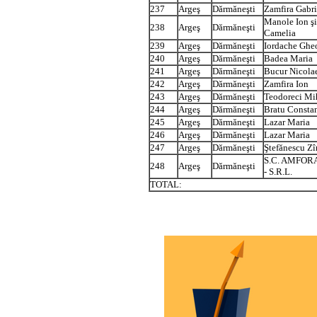
237
Argeş
Dărmăneşti
Zamfira Gabri
Manole Ion ş
238
Argeş
Dărmăneşti
Camelia
239
Argeş
Dărmăneşti
Iordache Ghe
240
Argeş
Dărmăneşti
Badea Maria
241
Argeş
Dărmăneşti
Bucur Nicola
242
Argeş
Dărmăneşti
Zamfira Ion
243
Argeş
Dărmăneşti
Teodoreci Mi
244
Argeş
Dărmăneşti
Bratu Consta
245
Argeş
Dărmăneşti
Lazar Maria
246
Argeş
Dărmăneşti
Lazar Maria
247
Argeş
Dărmăneşti
Ştefănescu Zî
S.C. AMFOR
248
Argeş
Dărmăneşti
- S.R.L.
TOTAL: