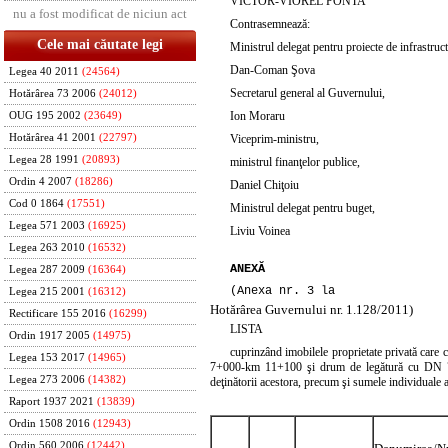
VICTOR-VIOREL PONTA
nu a fost modificat de niciun act
Contrasemnează:
Cele mai căutate legi
Ministrul delegat pentru proiecte de infrastructu
Dan-Coman Şova
Legea 40 2011
(24564)
Secretarul general al Guvernului,
Hotărârea 73 2006
(24012)
Ion Moraru
OUG 195 2002
(23649)
Viceprim-ministru,
Hotărârea 41 2001
(22797)
Legea 28 1991
(20893)
ministrul finanţelor publice,
Ordin 4 2007
(18286)
Daniel Chiţoiu
Cod 0 1864
(17551)
Ministrul delegat pentru buget,
Legea 571 2003
(16925)
Liviu Voinea
Legea 263 2010
(16532)
ANEXĂ
Legea 287 2009
(16364)
(Anexa nr. 3 la
Legea 215 2001
(16312)
Hotărârea Guvernului nr. 1.128/2011)
Rectificare 155 2016
(16299)
LISTA
Ordin 1917 2005
(14975)
cuprinzând imobilele proprietate privată care c
Legea 153 2017
(14965)
7+000-km 11+100 şi drum de legătură cu DN 73D“,
Legea 273 2006
(14382)
deţinătorii acestora, precum şi sumele individuale 
Raport 1937 2021
(13839)
Ordin 1508 2016
(12943)
Ordin 560 2006
(12442)