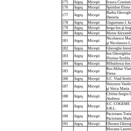
175
Argeş
Miceşti
Ivascu Constan
176
Argeş
Miceşti
Spiridon Elena
Barbu Gheorghe
177
Argeş
Miceşti
Daniela
178
Argeş
Miceşti
Ungureanu I. Iu
179
Argeş
Miceşti
Iorga Ion şi Io
180
Argeş
Miceşti
Moise Alexand
Nicolaescu Mar
181
Argeş
Miceşti
şi Nicolaescu 
182
Argeş
Miceşti
Gheorghe Ionut
Ion Gheorghita
183
Argeş
Miceşti
Florina-Teofila
184
Argeş
Miceşti
Mihailescu Ion
Rus Mihai Vlad
185
Argeş
Miceşti
Elena
186
Argeş
Miceşti
S.C. Vlad Settl
Voicescu Vasile
187
Argeş
Miceşti
şi Voicu Maria
Chirita Sergiu 
188
Argeş
Miceşti
Andreea
S.C. COGEME 
189
Argeş
Miceşti
S.R.L.
Pacioianu Traia
190
Argeş
Miceşti
Pacioianu Mad
191
Argeş
Miceşti
Olteanu Gheor
Mocanu Laurent