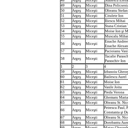
48
Argeş
Miceşti
Stanescu Elen
49
Argeş
Miceşti
Dina Policseni
50
Argeş
Miceşti
Olteanu Stefan
51
Argeş
Miceşti
Citulete Ion
52
Argeş
Miceşti
Iliescu Mihai
53
Argeş
Miceşti
Stana Cristian 
54
Argeş
Miceşti
Moise Ion şi M
55
Argeş
Miceşti
Muscalu Miha
Enache Andreea
56
Argeş
Miceşti
Enache Alexan
57
Argeş
Miceşti
Pacioianu Vasi
Tacalie Parasch
58
Argeş
Miceşti
Paraschiv Ion
1
2
3
4
59
Argeş
Miceşti
Izbasoiu Gheor
60
Argeş
Miceşti
Bailescu Aurel
61
Argeş
Miceşti
Moise Ion
62
Argeş
Miceşti
Vasile Joita
63
Argeş
Miceşti
Preda Verona
64
Argeş
Miceşti
Ghemaru Maria
65
Argeş
Miceşti
Olteanu St. Nic
Petrescu Paul, 
66
Argeş
Miceşti
Constanta şi Du
67
Argeş
Miceşti
Olteanu St. Nic
68
Argeş
Miceşti
Dorobantu Aure
69
Argeş
Miceşti
Matau Gheorg