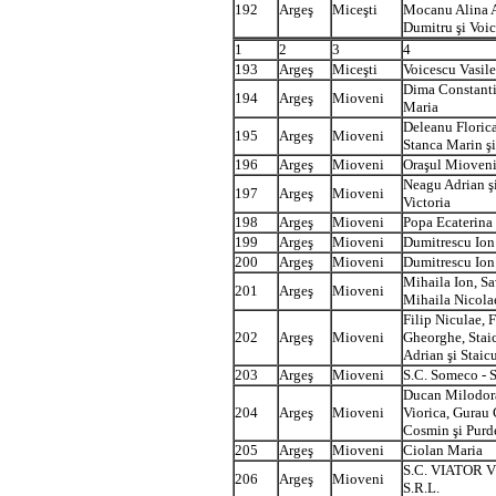
192
Argeş
Miceşti
Mocanu Alina A
Dumitru şi Voi
1
2
3
4
193
Argeş
Miceşti
Voicescu Vasile
Dima Constanti
194
Argeş
Mioveni
Maria
Deleanu Florica,
195
Argeş
Mioveni
Stanca Marin şi
196
Argeş
Mioveni
Oraşul Mioven
Neagu Adrian ş
197
Argeş
Mioveni
Victoria
198
Argeş
Mioveni
Popa Ecaterina
199
Argeş
Mioveni
Dumitrescu Ion
200
Argeş
Mioveni
Dumitrescu Ion
Mihaila Ion, Sa
201
Argeş
Mioveni
Mihaila Nicola
Filip Niculae, F
202
Argeş
Mioveni
Gheorghe, Stai
Adrian şi Staic
203
Argeş
Mioveni
S.C. Someco - S
Ducan Milodora
204
Argeş
Mioveni
Viorica, Gurau
Cosmin şi Purd
205
Argeş
Mioveni
Ciolan Maria
S.C. VIATOR 
206
Argeş
Mioveni
S.R.L.