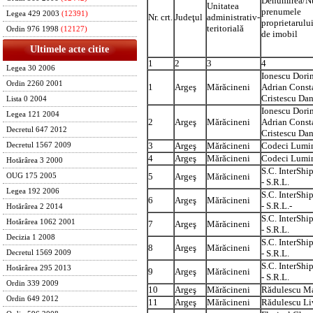
Denumirea/Nu
Unitatea
prenumele
Legea 429 2003
(12391)
Nr. crt.
Judeţul
administrativ-
proprietarulu
teritorială
Ordin 976 1998
(12127)
de imobil
Ultimele acte citite
1
2
3
4
Legea 30 2006
Ionescu Dorin
Ordin 2260 2001
1
Argeş
Mărăcineni
Adrian Const
Cristescu Da
Lista 0 2004
Ionescu Dorin
Legea 121 2004
2
Argeş
Mărăcineni
Adrian Const
Decretul 647 2012
Cristescu Da
3
Argeş
Mărăcineni
Codeci Lumin
Decretul 1567 2009
4
Argeş
Mărăcineni
Codeci Lumin
Hotărârea 3 2000
S.C. InterSh
5
Argeş
Mărăcineni
OUG 175 2005
- S.R.L.
Legea 192 2006
S.C. InterSh
6
Argeş
Mărăcineni
- S.R.L.-
Hotărârea 2 2014
S.C. InterSh
Hotărârea 1062 2001
7
Argeş
Mărăcineni
- S.R.L.
Decizia 1 2008
S.C. InterSh
8
Argeş
Mărăcineni
- S.R.L.
Decretul 1569 2009
S.C. InterSh
Hotărârea 295 2013
9
Argeş
Mărăcineni
- S.R.L.
Ordin 339 2009
10
Argeş
Mărăcineni
Rădulescu M
Ordin 649 2012
11
Argeş
Mărăcineni
Rădulescu Li