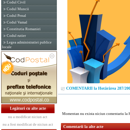
Codul Civil
Codul Muncii
Codul Penal
Codul Vamal
Constitutia Romaniei
Codul rutier
Legea administratiei publice
locale
COMENTARII la Hotărârea 287/20
Legături cu alte acte
Momentan nu exista niciun comentariu la 
nu a modificat niciun act
nu a fost modificat de niciun act
Comentarii la alte acte