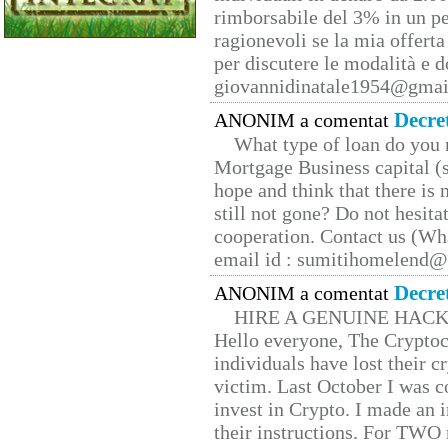
rimborsabile del 3% in un pe
ragionevoli se la mia offerta
per discutere le modalità e 
giovannidinatale1954@­gmai
Decre
ANONIM a comentat
What type of loan do you 
Mortgage Business capital (s
hope and think that there is
still not gone? Do not hesita
cooperation. Contact us (W
email id : sumitihomelend
Decre
ANONIM a comentat
HIRE A GENUINE HAC
Hello everyone, The Cryptocu
individuals have lost their c
victim. Last October I was 
invest in Crypto. I made an i
their instructions. For TWO 