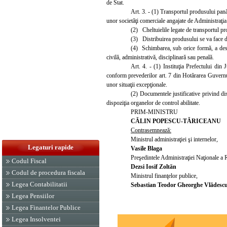
de Stat.
Art. 3. - (1) Transportul produsului pană
unor societăţi comerciale angajate de Administraţia
(2) Cheltuielile legate de transportul pr
(3) Distribuirea produsului se va face d
(4) Schimbarea, sub orice formă, a desti
civilă, administrativă, disciplinară sau penală.
Art. 4. - (1) Instituţia Prefectului din
conform prevederilor art. 7 din Hotărarea Guvernul
unor situaţii excepţionale.
(2) Documentele justificative privind 
dispoziţia organelor de control abilitate.
PRIM-MINISTRU
CĂLIN POPESCU-TĂRICEANU
Contrasemnează:
Ministrul administraţiei şi internelor,
Legaturi rapide
Vasile Blaga
Preşedintele Administraţiei Naţionale
a R
Codul Fiscal
Dezsi Iosif Zoltăn
Codul de procedura fiscala
Ministrul finanţelor publice,
Legea Contabilitatii
Sebastian Teodor Gheorghe Vlădesc
Legea Pensiilor
Legea Finantelor Publice
Legea Insolventei