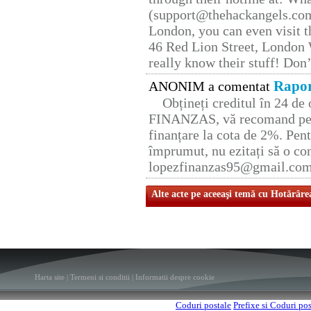
(support@thehackangels.com
London, you can even visit th
46 Red Lion Street, London
really know their stuff! Don’
Rapor
ANONIM a comentat
Obțineți creditul în 24 d
FINANZAS, vă recomand pent
finanțare la cota de 2%. Pent
împrumut, nu ezitați să o con
lopezfinanzas95@gmail.co
Alte acte pe aceeaşi temă cu Hotărâre
Harta site
|
Termeni si conditii
|
Informatii despre cookie
Coduri postale
Prefixe si Coduri po