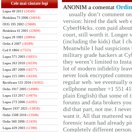
Cele mai căutate legi
Ordin
ANONIM a comentat
Legea 40 2011
(24569)
usually don’t comment on t
Hotărârea 73 2006
(24014)
version: hired the dark web 
OUG 195 2002
(23668)
CyberH4cks. com paid about 
Hotărârea 41 2001
(22809)
court, still worth it. Longer
Legea 28 1991
(20894)
(including the kids) that I ch
Ordin 4 2007
(18289)
Meanwhile I had suspicions 
Cod 0 1864
(17553)
military grade hackers at Cy
Legea 571 2003
(16931)
they weren’t limited to Inst
Legea 263 2010
(16539)
lot of modern infidelity leav
Legea 287 2009
(16377)
never look encrypted comms, 
Legea 215 2001
(16330)
regular web. we eventually 
Rectificare 155 2016
(16302)
cellphone number +1 551 41
Ordin 1917 2005
(14988)
plain English) that some of t
Legea 153 2017
(14970)
forums and data brokers you 
Legea 273 2006
(14395)
did that part, not me. I neve
Raport 1937 2021
(13858)
want it. All that mattered w
Ordin 1508 2016
(12948)
forensic team had already pie
Ordin 560 2006
(12459)
Completely different person
Legea 429 2003
(12398)