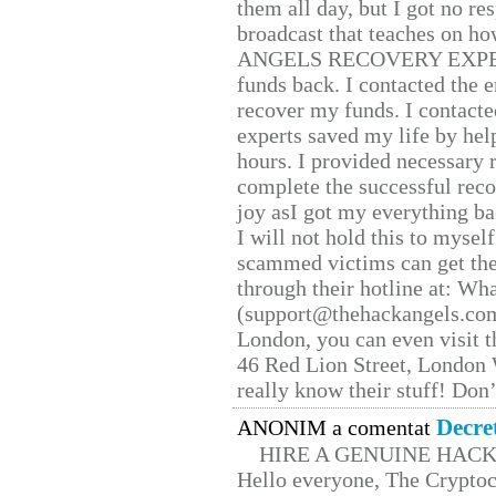
them all day, but I got no re
broadcast that teaches on h
ANGELS RECOVERY EXPERT. H
funds back. I contacted the 
recover my funds. I contact
experts saved my life by hel
hours. I provided necessary 
complete the successful reco
joy asI got my everything bac
I will not hold this to myself
scammed victims can get the
through their hotline at: W
(support@thehackangels.com
London, you can even visit th
46 Red Lion Street, London
really know their stuff! Don’
Decre
ANONIM a comentat
HIRE A GENUINE HAC
Hello everyone, The Cryptocu