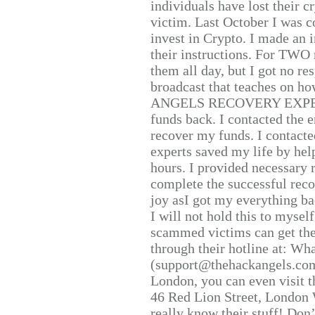
individuals have lost their c
victim. Last October I was 
invest in Crypto. I made an i
their instructions. For TWO 
them all day, but I got no re
broadcast that teaches on h
ANGELS RECOVERY EXPERT. H
funds back. I contacted the 
recover my funds. I contact
experts saved my life by hel
hours. I provided necessary 
complete the successful reco
joy asI got my everything bac
I will not hold this to myself
scammed victims can get the
through their hotline at: W
(support@thehackangels.com
London, you can even visit th
46 Red Lion Street, London
really know their stuff! Don’