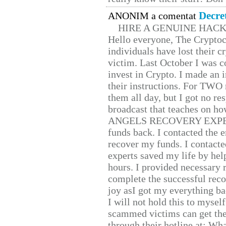
Decre
ANONIM a comentat
HIRE A GENUINE HAC
Hello everyone, The Cryptocu
individuals have lost their c
victim. Last October I was 
invest in Crypto. I made an i
their instructions. For TWO 
them all day, but I got no re
broadcast that teaches on h
ANGELS RECOVERY EXPERT. H
funds back. I contacted the 
recover my funds. I contact
experts saved my life by hel
hours. I provided necessary 
complete the successful reco
joy asI got my everything bac
I will not hold this to myself
scammed victims can get the
through their hotline at: W