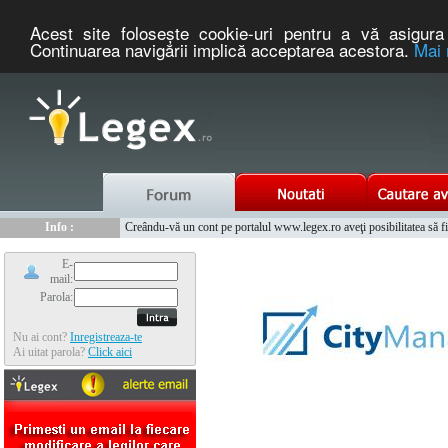
Acest site foloseşte cookie-uri pentru a vă asigura 
Continuarea navigării implică acceptarea acestora.
Mai 
Nou :
Legex.ro - portal de legislatie romaneasca. Un serviciu oferit g
Info :
Creându-vă un cont pe portalul www.legex.ro aveţi posibilitatea să fiţi
Info :
www.tntauto.ro - Managementul Integrat al Parcului Auto
E-
mail:
Parola:
Nu ai cont?
Inregistreaza-te
Ai uitat parola?
Click aici