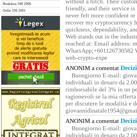
without a hitch. Their custo
Hotărârea 348 2006
friendly, and their service i
Ordin 336 2001
never felt more confident or
recover my cryptocurrency h
quickness, dependability, an
Web stands out in the indus
reached at: Email address:
WhatsApp;+601126730582 W
web-crypto-expe
Deciz
ANONIM a comentat
Buongiorno E-mail: giova
individuali in denaro da 2.00
rimborsabile del 3% in un pe
ragionevoli se la mia offerta
per discutere le modalità e 
giovannidinatale1954@­gmai
Deciz
ANONIM a comentat
Buongiorno E-mail: giova
individuali in denaro da 2.00