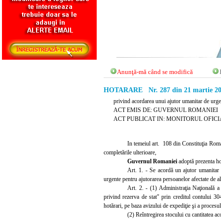
Anunţă-mă când se modifică
HOTARARE Nr. 287 din 21 martie 2
privind acordarea unui ajutor umanitar de urg
ACT EMIS DE: GUVERNUL ROMANIEI
ACT PUBLICAT IN: MONITORUL OFICIAL 
In temeiul art. 108 din Constituţia Roman
completările ulterioare,
Guvernul Romaniei
adoptă prezenta ho
Art. 1. - Se acordă un ajutor umanitar c
urgente pentru ajutorarea persoanelor afectate de 
Art. 2. - (1) Administraţia Naţională a
privind rezerva de stat" prin creditul contului 30
hotărari, pe baza avizului de expediţie şi a proces
(2) Reîntregirea stocului cu cantitatea a