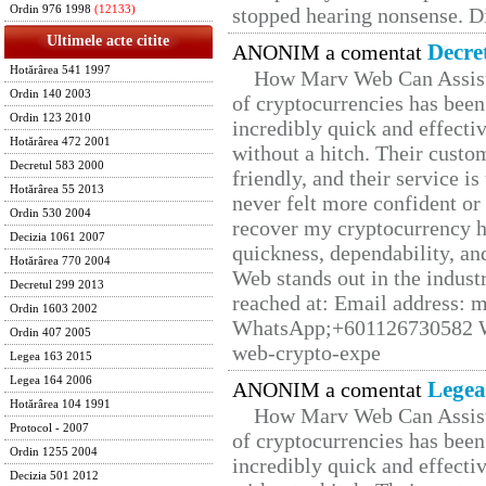
Ordin 976 1998
(12133)
stopped hearing nonsense. Di
Ultimele acte citite
Decre
ANONIM a comentat
Hotărârea 541 1997
How Marv Web Can Assist
Ordin 140 2003
of cryptocurrencies has be
Ordin 123 2010
incredibly quick and effecti
Hotărârea 472 2001
without a hitch. Their custo
Decretul 583 2000
friendly, and their service i
Hotărârea 55 2013
never felt more confident or
Ordin 530 2004
recover my cryptocurrency h
Decizia 1061 2007
quickness, dependability, an
Hotărârea 770 2004
Web stands out in the indus
Decretul 299 2013
reached at: Email address:
Ordin 1603 2002
WhatsApp;+601126730582 W
Ordin 407 2005
web-crypto-expe
Legea 163 2015
Legea 164 2006
Legea
ANONIM a comentat
Hotărârea 104 1991
How Marv Web Can Assist
Protocol - 2007
of cryptocurrencies has be
Ordin 1255 2004
incredibly quick and effecti
Decizia 501 2012