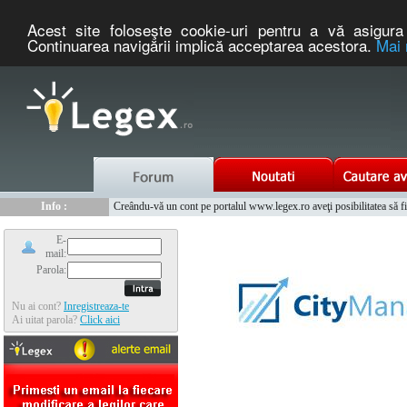
Acest site foloseşte cookie-uri pentru a vă asigura 
Continuarea navigării implică acceptarea acestora.
Mai 
Nou :
Legex.ro - portal de legislatie romaneasca. Un serviciu oferit g
Info :
Creându-vă un cont pe portalul www.legex.ro aveţi posibilitatea să fiţi
Info :
www.tntauto.ro - Managementul Integrat al Parcului Auto
E-
mail:
Parola:
Nu ai cont?
Inregistreaza-te
Ai uitat parola?
Click aici