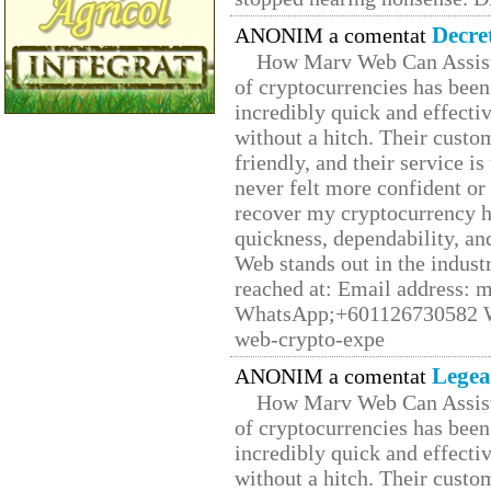
Decre
ANONIM a comentat
How Marv Web Can Assist
of cryptocurrencies has be
incredibly quick and effecti
without a hitch. Their custo
friendly, and their service i
never felt more confident or
recover my cryptocurrency h
quickness, dependability, an
Web stands out in the indus
reached at: Email address:
WhatsApp;+601126730582 W
web-crypto-expe
Legea
ANONIM a comentat
How Marv Web Can Assist
of cryptocurrencies has be
incredibly quick and effecti
without a hitch. Their custo