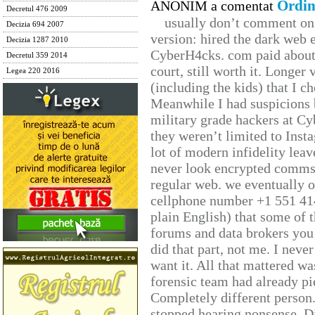
Ordin
ANONIM a comentat
Decretul 476 2009
usually don’t comment on t
Decizia 694 2007
version: hired the dark web 
Decizia 1287 2010
CyberH4cks. com paid about 
Decretul 359 2014
court, still worth it. Longer
Legea 220 2016
(including the kids) that I ch
Meanwhile I had suspicions 
military grade hackers at Cy
they weren’t limited to Inst
lot of modern infidelity leav
never look encrypted comms, 
regular web. we eventually 
cellphone number +1 551 41
plain English) that some of t
forums and data brokers you 
did that part, not me. I neve
want it. All that mattered w
forensic team had already pie
Completely different person
stopped hearing nonsense. Di