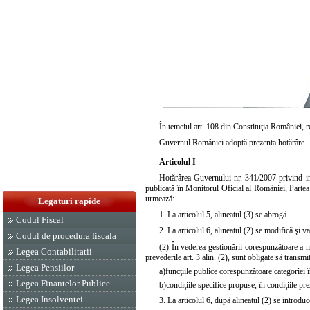
În temeiul
art. 108 din Constituţia
României, re
Guvernul României adoptă prezenta hotărâre.
Articolul I
Hotărârea Guvernului nr. 341/2007
privind in
publicată în Monitorul Oficial al României, Partea
urmează:
Legaturi rapide
1. La articolul 5,
alineatul (3)
se abrogă.
Codul Fiscal
2. La articolul 6,
alineatul (2)
se modifică şi v
Codul de procedura fiscala
(2) În vederea gestionării corespunzătoare a mod
Legea Contabilitatii
prevederile art. 3 alin. (2), sunt obligate să transmi
Legea Pensiilor
a)
funcţiile publice corespunzătoare categoriei î
Legea Finantelor Publice
b)
condiţiile specifice propuse, în condiţiile pre
Legea Insolventei
3. La articolul 6, după alineatul (2) se introdu