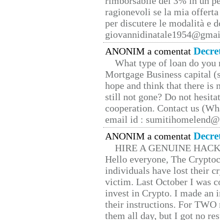
rimborsabile del 3% in un pe
ragionevoli se la mia offerta
per discutere le modalità e 
giovannidinatale1954@­gmai
Decre
ANONIM a comentat
What type of loan do you 
Mortgage Business capital (s
hope and think that there is
still not gone? Do not hesita
cooperation. Contact us (W
email id : sumitihomelend
Decre
ANONIM a comentat
HIRE A GENUINE HAC
Hello everyone, The Cryptocu
individuals have lost their c
victim. Last October I was 
invest in Crypto. I made an i
their instructions. For TWO 
them all day, but I got no re