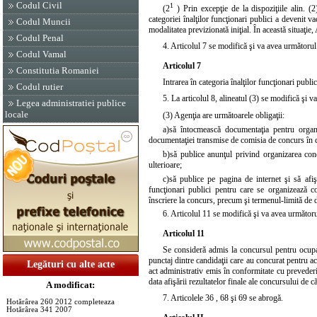
Codul Civil
1
(2
) Prin excepţie de la dispoziţiile alin. (2
categoriei înalţilor funcţionari publici a devenit v
Codul Muncii
modalitatea previzionată iniţial. În această situaţie
Codul Penal
4.
Articolul 7
se modifică şi va avea următorul
Codul Vamal
Articolul 7
Constitutia Romaniei
Intrarea în categoria înalţilor funcţionari public
Codul rutier
5. La articolul 8,
alineatul (3)
se modifică şi v
Legea administratiei publice
locale
(3) Agenţia are următoarele obligaţii:
a)
să întocmească documentaţia pentru organiz
documentaţiei transmise de comisia de concurs în co
b)
să publice anunţul privind organizarea con
ulterioare;
c)
să publice pe pagina de internet şi să afiş
funcţionari publici pentru care se organizează co
înscriere la concurs, precum şi termenul-limită de 
6.
Articolul 11
se modifică şi va avea următoru
Articolul 11
Se consideră admis la concursul pentru ocupare
punctaj dintre candidaţii care au concurat pentru a
Legături cu alte acte
act administrativ emis în conformitate cu preveder
data afişării rezultatelor finale ale concursului de 
A modificat:
7. Articolele
36
,
68
şi
69
se abrogă.
Hotărârea 260 2012 completeaza
Hotărârea 341 2007