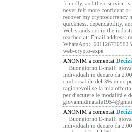
friendly, and their service i
never felt more confident or
recover my cryptocurrency h
quickness, dependability, an
Web stands out in the indus
reached at: Email address:
WhatsApp;+601126730582 W
web-crypto-expe
Deciz
ANONIM a comentat
Buongiorno E-mail: giova
individuali in denaro da 2.00
rimborsabile del 3% in un pe
ragionevoli se la mia offerta
per discutere le modalità e 
giovannidinatale1954@­gmai
Deciz
ANONIM a comentat
Buongiorno E-mail: giova
individuali in denaro da 2.00