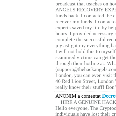
broadcast that teaches on h
ANGELS RECOVERY EXPERT. H
funds back. I contacted the 
recover my funds. I contact
experts saved my life by hel
hours. I provided necessary 
complete the successful reco
joy asI got my everything bac
I will not hold this to myself
scammed victims can get the
through their hotline at: W
(support@thehackangels.com
London, you can even visit th
46 Red Lion Street, London
really know their stuff! Don’
Decre
ANONIM a comentat
HIRE A GENUINE HAC
Hello everyone, The Cryptocu
individuals have lost their c