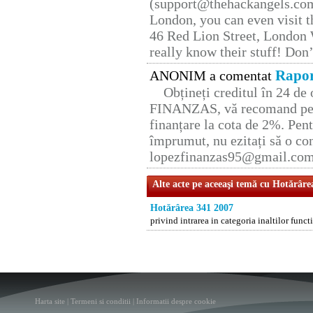
(support@thehackangels.com
London, you can even visit th
46 Red Lion Street, London
really know their stuff! Don’
Rapor
ANONIM a comentat
Obțineți creditul în 24 d
FINANZAS, vă recomand pent
finanțare la cota de 2%. Pent
împrumut, nu ezitați să o con
lopezfinanzas95@gmail.co
Alte acte pe aceeaşi temă cu Hotărâre
Hotărârea 341 2007
privind intrarea in categoria inaltilor func
Harta site
|
Termeni si conditii
|
Informatii despre cookie