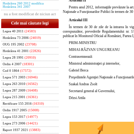
Articolul II
Hotărârea 260 2012 modifica
Hotărârea 341 2007
Pentru anul 2012, informaţiile prevăzute la
ar
Naţionale a Funcţionarilor Publici în termen de 30 de
nu a fost modificat de niciun act
Articolul III
Cele mai căutate legi
În termen de 30 de zile de la intrarea în vig
corespunzător, prevederile Regulamentului nr. 1/2
Legea 40 2011
(24583)
publicat în Monitorul Oficial al României, Partea I
Hotărârea 73 2006
(24019)
PRIM-MINISTRU
OUG 195 2002
(23708)
MIHAI-RĂZVAN UNGUREANU
Hotărârea 41 2001
(22826)
Contrasemnează:
Legea 28 1991
(20910)
Ministrul administraţiei şi internelor,
Ordin 4 2007
(18301)
Gabriel Berca
Cod 0 1864
(17572)
Preşedintele Agenţiei Naţionale a Funcţionarilo
Legea 571 2003
(16946)
Szakal Andras Zsolt
Legea 263 2010
(16562)
Legea 287 2009
(16408)
Secretarul general al Guvernului,
Legea 215 2001
(16361)
Dézsi Attila
Rectificare 155 2016
(16310)
Ordin 1917 2005
(15008)
Legea 153 2017
(14977)
Legea 273 2006
(14421)
Raport 1937 2021
(13883)