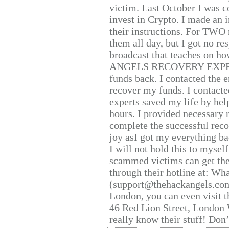
victim. Last October I was 
invest in Crypto. I made an i
their instructions. For TWO 
them all day, but I got no re
broadcast that teaches on h
ANGELS RECOVERY EXPERT. H
funds back. I contacted the 
recover my funds. I contact
experts saved my life by hel
hours. I provided necessary 
complete the successful reco
joy asI got my everything bac
I will not hold this to myself
scammed victims can get the
through their hotline at: W
(support@thehackangels.com
London, you can even visit th
46 Red Lion Street, London
really know their stuff! Don’