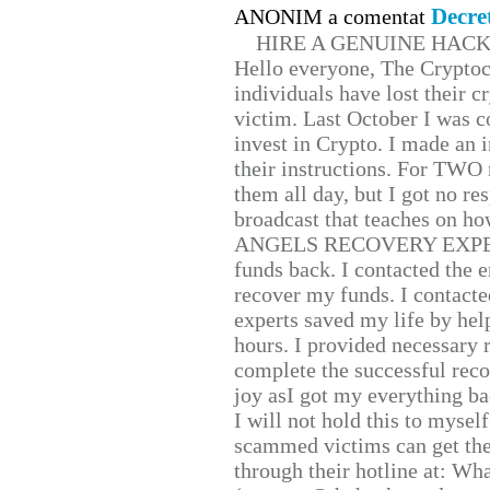
Decre
ANONIM a comentat
HIRE A GENUINE HAC
Hello everyone, The Cryptocu
individuals have lost their c
victim. Last October I was 
invest in Crypto. I made an i
their instructions. For TWO 
them all day, but I got no re
broadcast that teaches on h
ANGELS RECOVERY EXPERT. H
funds back. I contacted the 
recover my funds. I contact
experts saved my life by hel
hours. I provided necessary 
complete the successful reco
joy asI got my everything bac
I will not hold this to myself
scammed victims can get the
through their hotline at: W