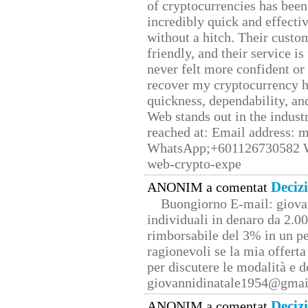
of cryptocurrencies has be
incredibly quick and effecti
without a hitch. Their custo
friendly, and their service i
never felt more confident or
recover my cryptocurrency h
quickness, dependability, an
Web stands out in the indus
reached at: Email address:
WhatsApp;+601126730582 W
web-crypto-expe
Deciz
ANONIM a comentat
Buongiorno E-mail: giova
individuali in denaro da 2.00
rimborsabile del 3% in un pe
ragionevoli se la mia offerta
per discutere le modalità e 
giovannidinatale1954@­gmai
Deciz
ANONIM a comentat