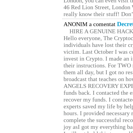
London, you can even visit th
46 Red Lion Street, London
really know their stuff! Don’
Decre
ANONIM a comentat
HIRE A GENUINE HAC
Hello everyone, The Cryptocu
individuals have lost their c
victim. Last October I was 
invest in Crypto. I made an i
their instructions. For TWO 
them all day, but I got no re
broadcast that teaches on h
ANGELS RECOVERY EXPERT. H
funds back. I contacted the 
recover my funds. I contact
experts saved my life by hel
hours. I provided necessary 
complete the successful reco
joy asI got my everything bac