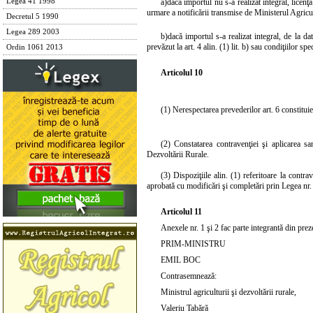
Legea 41 1998
a)
dacă importul nu s-a realizat integral, licenţ
urmare a notificării transmise de Ministerul Agricul
Decretul 5 1990
Legea 289 2003
b)
dacă importul s-a realizat integral, de la d
prevăzut la
art. 4 alin. (1)
lit. b) sau condiţiilor sp
Ordin 1061 2013
Articolul 10
(1) Nerespectarea prevederilor
art. 6
constituie
(2) Constatarea contravenţiei şi aplicarea sa
Dezvoltării Rurale.
(3) Dispoziţiile alin. (1) referitoare la contr
aprobată cu modificări şi completări prin
Legea nr
Articolul 11
Anexele nr. 1 şi 2 fac parte integrantă din prez
PRIM-MINISTRU
EMIL BOC
Contrasemnează:
Ministrul agriculturii şi dezvoltării rurale,
Valeriu Tabără