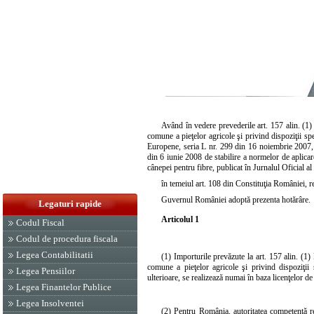
Având în vedere prevederile art. 157 alin. (1)
comune a pieţelor agricole şi privind dispoziţii s
Europene, seria L nr. 299 din 16 noiembrie 2007, 
din 6 iunie 2008 de stabilire a normelor de aplica
cânepei pentru fibre, publicat în Jurnalul Oficial a
în temeiul
art. 108 din Constituţia
României, re
Guvernul României adoptă prezenta hotărâre.
Legaturi rapide
Articolul 1
Codul Fiscal
Codul de procedura fiscala
Legea Contabilitatii
(1) Importurile prevăzute la art. 157 alin. (1
comune a pieţelor agricole şi privind dispoziţii
Legea Pensiilor
ulterioare, se realizează numai în baza licenţelor 
Legea Finantelor Publice
Legea Insolventei
(2) Pentru România, autoritatea competentă re