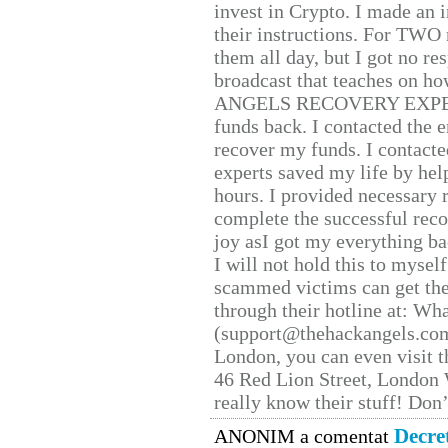
invest in Crypto. I made an i
their instructions. For TWO 
them all day, but I got no re
broadcast that teaches on h
ANGELS RECOVERY EXPERT. H
funds back. I contacted the 
recover my funds. I contact
experts saved my life by hel
hours. I provided necessary 
complete the successful reco
joy asI got my everything bac
I will not hold this to myself
scammed victims can get the
through their hotline at: W
(support@thehackangels.com
London, you can even visit th
46 Red Lion Street, London
really know their stuff! Don’
Decre
ANONIM a comentat