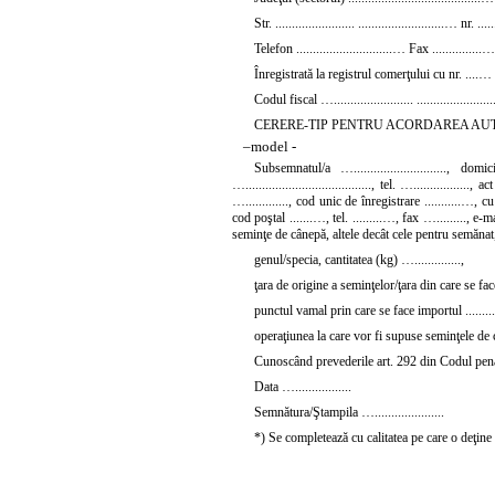
Str. ........................ ..........................… nr. .....
Telefon .............................… Fax ...............…
Înregistrată la registrul comerţului cu nr. ....…
Codul fiscal
…........................ .......................
CERERE-TIP PENTRU ACORDAREA AUT
–
model -
Subsemnatul/a …............................, domici
…......................................, tel. …...............
…............., cod unic de înregistrare ...........…, cu 
cod poştal .......…, tel. .........…, fax …........., 
seminţe de cânepă, altele decât cele pentru semăn
genul/specia, cantitatea (kg) …..............,
ţara de origine a seminţelor/ţara din care se face i
punctul vamal prin care se face importul ............
operaţiunea la care vor fi supuse seminţele de câne
Cunoscând prevederile
art. 292 din Codul pen
Data ….................
Semnătura/Ştampila ….....................
*) Se completează cu calitatea pe care o deţine s