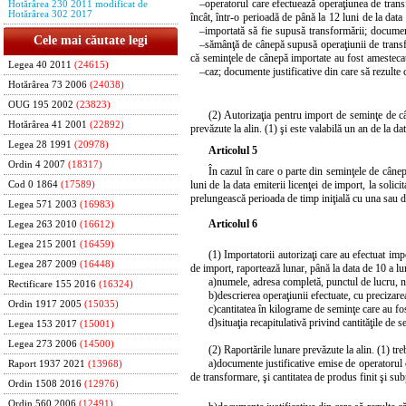
–
operatorul care efectuează operaţiunea de tran
Hotărârea 230 2011 modificat de
Hotărârea 302 2017
încât, într-o perioadă de până la 12 luni de la data
–
importată să fie supusă transformării;
document
Cele mai căutate legi
–
sămânţă de cânepă supusă operaţiunii de transf
că seminţele de cânepă importate au fost amestecat
Legea 40 2011
(24615)
–
caz;
documente justificative din care să rezulte
Hotărârea 73 2006
(24038)
OUG 195 2002
(23823)
(2) Autorizaţia pentru import de seminţe de câ
Hotărârea 41 2001
(22892)
prevăzute la alin. (1) şi este valabilă un an de la dat
Legea 28 1991
(20978)
Articolul 5
Ordin 4 2007
(18317)
În cazul în care o parte din seminţele de câne
luni de la data emiterii licenţei de import, la solic
Cod 0 1864
(17589)
prelungească perioada de timp iniţială cu una sau d
Legea 571 2003
(16983)
Articolul 6
Legea 263 2010
(16612)
Legea 215 2001
(16459)
(1) Importatorii autorizaţi care au efectuat im
Legea 287 2009
(16448)
de import, raportează lunar, până la data de 10 a lu
a)
numele, adresa completă, punctul de lucru, n
Rectificare 155 2016
(16324)
b)
descrierea operaţiunii efectuate, cu precizare
Ordin 1917 2005
(15035)
c)
cantitatea în kilograme de seminţe care au fos
d)
situaţia recapitulativă privind cantităţile de 
Legea 153 2017
(15001)
Legea 273 2006
(14500)
(2) Raportările lunare prevăzute la alin. (1) treb
a)
documente justificative emise de operatorul 
Raport 1937 2021
(13968)
de transformare, şi cantitatea de produs finit şi s
Ordin 1508 2016
(12976)
Ordin 560 2006
(12491)