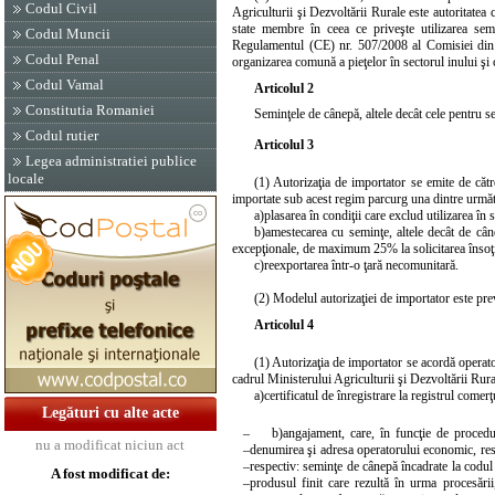
Codul Civil
Agriculturii şi Dezvoltării Rurale este autoritatea
state membre în ceea ce priveşte utilizarea se
Codul Muncii
Regulamentul (CE) nr. 507/2008 al Comisiei din 
Codul Penal
organizarea comună a pieţelor în sectorul inului şi 
Codul Vamal
Articolul 2
Constitutia Romaniei
Seminţele de cânepă, altele decât cele pentru s
Codul rutier
Articolul 3
Legea administratiei publice
locale
(1) Autorizaţia de importator se emite de cătr
importate sub acest regim parcurg una dintre următ
a)
plasarea în condiţii care exclud utilizarea în
b)
amestecarea cu seminţe, altele decât de câ
excepţionale, de maximum 25% la solicitarea însoţită
c)
reexportarea într-o ţară necomunitară.
(2) Modelul autorizaţiei de importator este pre
Articolul 4
(1) Autorizaţia de importator se acordă operato
cadrul Ministerului Agriculturii şi Dezvoltării Rur
a)
certificatul de înregistrare la registrul comer
Legături cu alte acte
–
b)
angajament, care, în funcţie de procedu
nu a modificat niciun act
–
denumirea şi adresa operatorului economic, res
–
respectiv: seminţe de cânepă încadrate la codul
A fost modificat de:
–
produsul finit care rezultă în urma procesării,