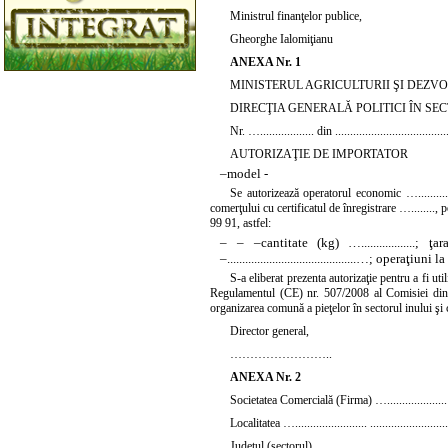
Ministrul finanţelor publice,
Gheorghe Ialomiţianu
ANEXA Nr. 1
MINISTERUL AGRICULTURII ŞI DEZV
DIRECŢIA GENERALĂ POLITICI ÎN S
Nr. ….................. din ....................................
AUTORIZAŢIE DE IMPORTATOR
–
model -
Se autorizează operatorul economic …..................
comerţului cu certificatul de înregistrare …........
99 91, astfel:
–
–
–
cantitate (kg) …..................;
ţar
–
...........................................…;
operaţiuni la c
S-a eliberat prezenta autorizaţie pentru a fi ut
Regulamentul (CE) nr. 507/2008 al Comisiei din 
organizarea comună a pieţelor în sectorul inului şi 
Director general,
……………………..
ANEXA Nr. 2
Societatea Comercială (Firma) …....................
Localitatea …........................ ..........................
Judeţul (sectorul) ........................................…