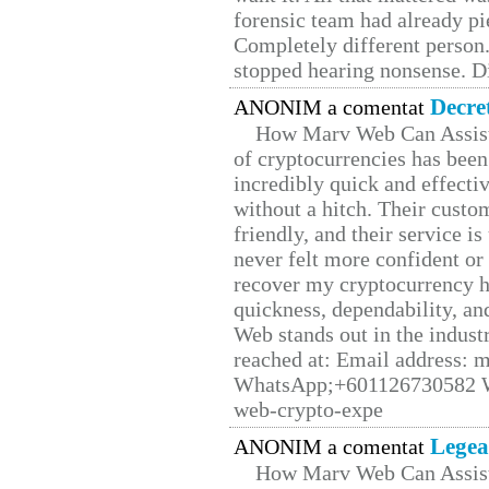
forensic team had already pie
Completely different person
stopped hearing nonsense. Di
Decre
ANONIM a comentat
How Marv Web Can Assist
of cryptocurrencies has be
incredibly quick and effecti
without a hitch. Their custo
friendly, and their service i
never felt more confident or
recover my cryptocurrency h
quickness, dependability, an
Web stands out in the indus
reached at: Email address:
WhatsApp;+601126730582 W
web-crypto-expe
Legea
ANONIM a comentat
How Marv Web Can Assist