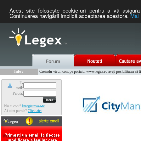
Acest site foloseşte cookie-uri pentru a vă asigura 
Continuarea navigării implică acceptarea acestora.
Mai 
Nou :
Legex.ro - portal de legislatie romaneasca. Un serviciu oferit g
Info :
Creându-vă un cont pe portalul www.legex.ro aveţi posibilitatea să fiţi
Info :
www.tntauto.ro - Managementul Integrat al Parcului Auto
E-
mail:
Parola:
Nu ai cont?
Inregistreaza-te
Ai uitat parola?
Click aici