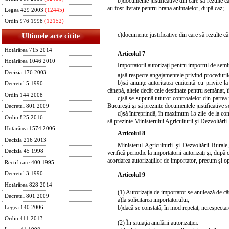
b)
documente justificative din care să rezulte 
au fost livrate pentru hrana animalelor, după caz;
Legea 429 2003
(12445)
Ordin 976 1998
(12152)
c)
documente justificative din care să rezulte c
Ultimele acte citite
Hotărârea 715 2014
Articolul 7
Hotărârea 1046 2010
Importatorii autorizaţi pentru importul de semi
Decizia 176 2003
a)
să respecte angajamentele privind procedurile
b)
să anunţe autoritatea emitentă cu privire l
Decretul 5 1990
cânepă, altele decât cele destinate pentru semănat
Ordin 144 2008
c)
să se supună tuturor controalelor din partea i
Bucureşti şi să prezinte documentele justificative so
Decretul 801 2009
d)
să întreprindă, în maximum 15 zile de la cons
Ordin 825 2016
să prezinte Ministerului Agriculturii şi Dezvoltării
Hotărârea 1574 2006
Articolul 8
Decizia 216 2013
Ministerul Agriculturii şi Dezvoltării Rurale,
Decizia 45 1998
verifică periodic la importatorii autorizaţi şi, după
acordarea autorizaţiilor de importator, precum şi op
Rectificare 400 1995
Decretul 3 1990
Articolul 9
Hotărârea 828 2014
(1) Autorizaţia de importator se anulează de căt
Decretul 801 2009
a)
la solicitarea importatorului;
b)
dacă se constată, în mod repetat, nerespectare
Legea 140 2006
Ordin 411 2013
(2) În situaţia anulării autorizaţiei: