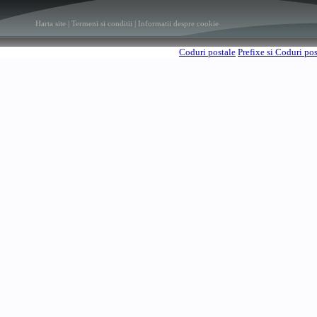
Harta site
|
Termeni si conditii
|
Informatii despre cookie
Coduri postale
Prefixe si Coduri po