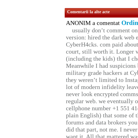
Comentarii la alte acte
Ordin
ANONIM a comentat
usually don’t comment on t
version: hired the dark web 
CyberH4cks. com paid about 
court, still worth it. Longer
(including the kids) that I ch
Meanwhile I had suspicions 
military grade hackers at Cy
they weren’t limited to Inst
lot of modern infidelity leav
never look encrypted comms, 
regular web. we eventually 
cellphone number +1 551 41
plain English) that some of t
forums and data brokers you 
did that part, not me. I neve
want it. All that mattered w