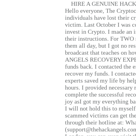
HIRE A GENUINE HAC
Hello everyone, The Cryptocu
individuals have lost their c
victim. Last October I was 
invest in Crypto. I made an i
their instructions. For TWO 
them all day, but I got no re
broadcast that teaches on h
ANGELS RECOVERY EXPERT. H
funds back. I contacted the 
recover my funds. I contact
experts saved my life by hel
hours. I provided necessary 
complete the successful reco
joy asI got my everything bac
I will not hold this to myself
scammed victims can get the
through their hotline at: W
(support@thehackangels.com