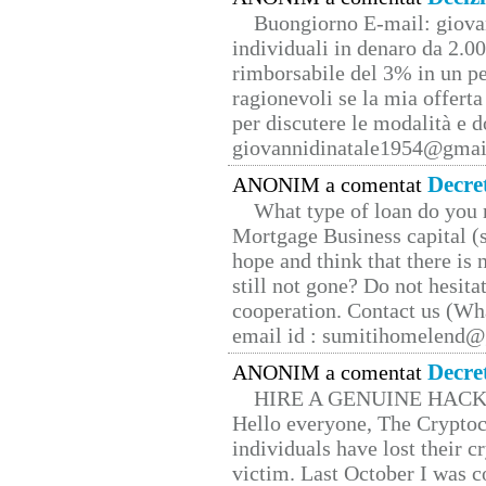
Buongiorno E-mail: giova
individuali in denaro da 2.00
rimborsabile del 3% in un pe
ragionevoli se la mia offerta
per discutere le modalità e 
giovannidinatale1954@­gmai
Decre
ANONIM a comentat
What type of loan do you 
Mortgage Business capital (s
hope and think that there is
still not gone? Do not hesita
cooperation. Contact us (W
email id : sumitihomelend
Decre
ANONIM a comentat
HIRE A GENUINE HAC
Hello everyone, The Cryptocu
individuals have lost their c
victim. Last October I was 