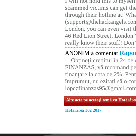
I will not hold this to myself
scammed victims can get the
through their hotline at: W
(support@thehackangels.com
London, you can even visit th
46 Red Lion Street, London
really know their stuff! Don’
Rapor
ANONIM a comentat
Obțineți creditul în 24 d
FINANZAS, vă recomand pent
finanțare la cota de 2%. Pent
împrumut, nu ezitați să o con
lopezfinanzas95@gmail.co
Alte acte pe aceeaşi temă cu Hotărâre
Hotărârea 302 2017