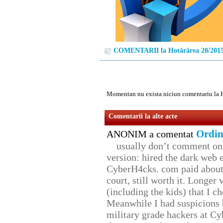
COMENTARII la Hotărârea 20/201
Momentan nu exista niciun comentariu la 
Comentarii la alte acte
Ordin
ANONIM a comentat
usually don’t comment on t
version: hired the dark web 
CyberH4cks. com paid about 
court, still worth it. Longer
(including the kids) that I ch
Meanwhile I had suspicions 
military grade hackers at Cy