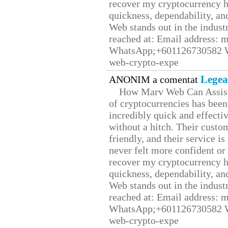
recover my cryptocurrency h
quickness, dependability, an
Web stands out in the indus
reached at: Email address:
WhatsApp;+601126730582 W
web-crypto-expe
Legea
ANONIM a comentat
How Marv Web Can Assist
of cryptocurrencies has be
incredibly quick and effecti
without a hitch. Their custo
friendly, and their service i
never felt more confident or
recover my cryptocurrency h
quickness, dependability, an
Web stands out in the indus
reached at: Email address:
WhatsApp;+601126730582 W
web-crypto-expe