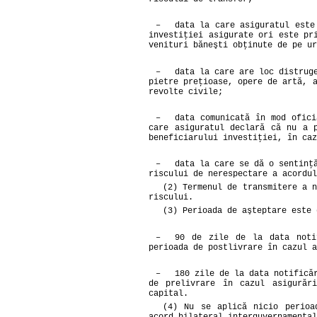
–
data la care asiguratul este
investiţiei asigurate ori este pr
venituri băneşti obţinute de pe ur
–
data la care are loc distrug
pietre preţioase, opere de artă, 
revolte civile;
–
data comunicată în mod ofici
care asiguratul declară că nu a 
beneficiarului investiţiei, în caz
–
data la care se dă o sentinţ
riscului de nerespectare a acordul
(2) Termenul de transmitere a n
riscului.
(3) Perioada de aşteptare este 
–
90 de zile de la data noti
perioada de postlivrare în cazul a
–
180 zile de la data notifică
de prelivrare în cazul asigurări
capital.
(4) Nu se aplică nicio perioa
acord bilateral interguvernamental