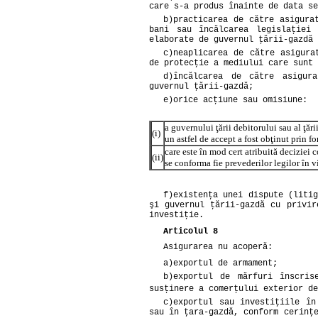
care s-a produs înainte de data se
b)
practicarea de către asigura
bani sau încălcarea legislaţiei 
elaborate de guvernul ţării-gazdă 
c)
neaplicarea de către asigura
de protecţie a mediului care sunt 
d)
încălcarea de către asigur
guvernul ţării-gazdă;
e)
orice acţiune sau omisiune:
a guvernului ţării debitorului sau al ţări
(i)
un astfel de accept a fost obţinut prin fo
care este în mod cert atribuită deciziei c
(ii)
se conforma fie prevederilor legilor în v
f)
existenţa unei dispute (litig
şi guvernul ţării-gazdă cu privir
investiţie.
Articolul 8
Asigurarea nu acoperă:
a)
exportul de armament;
b)
exportul de mărfuri înscris
susţinere a comerţului exterior de
c)
exportul sau investiţiile în
sau în ţara-gazdă, conform cerinţ