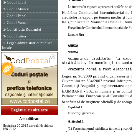
Articolul 2
Codul Civil
La intrarea în vigoare a prezentei hotărâri se a
Codul Muncii
Hotărârea Comitetului Interministerial de 
Codul Penal
creditelor la export pe termen mediu şi lung
II/0), publicată în Monitorul Oficial al Româ
Codul Vamal
Preşedintele Comitetului Interministerial de Fin
Constitutia Romaniei
Enache Jiru
Codul rutier
Legea administratiei publice
ANEXĂ
locale
NORMA
Asigurarea creditelor la exp
străinătate, în numele şi în contu
Prezenta normă a fost elaborată
Legea nr. 96/2000 privind organizarea şi
Guvernului nr. 534/2007 privind înfiinţarea
Garanţii şi Asigurări şi reglementarea op
EXIMBANK - S.A., în numele şi în contul 
Parlamentului European şi al Consiliului d
beneficiază de susţinere oficială şi de abr
Capitolul I
Legături cu alte acte
Dispoziţii generale
A modificat:
Articolul 1
Hotărârea 20 2015 abrogă Hotărârea
(1) Prezenta normă stabileşte termenii şi c
166 2012