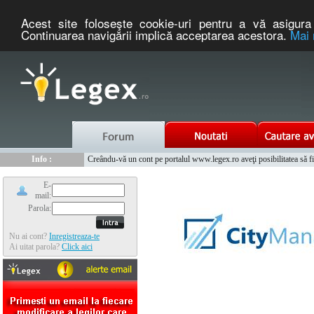
Acest site foloseşte cookie-uri pentru a vă asigura 
Continuarea navigării implică acceptarea acestora.
Mai 
Nou :
Info :
Legex.ro - portal de legislatie romaneasca. Un serviciu oferit g
Creându-vă un cont pe portalul www.legex.ro aveţi posibilitatea să fiţi
Info :
www.tntauto.ro - Managementul Integrat al Parcului Auto
Info :
Cauta coduri postale si prefixe telefonice nationale si internationale
E-
mail:
Parola:
Nu ai cont?
Inregistreaza-te
Ai uitat parola?
Click aici