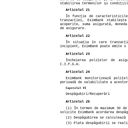
stabilirea termenilor şi condiţiil
Articolul 21
În funcţie de caracteristicil
tranzacţiei, EximBank stabileşt
acoperite, suma asigurată, moneda
de asigurare.
Articolul 22
În situaţia în care tranzacţ
incipient, EximBank poate emite o 
Articolul 23
Încheierea poliţelor de asig
C.I.F.G.A.
Articolul 24
EximBank monitorizează poliţe
perioadă de valabilitate a acestor
Capitolul VI
Despăgubiri/Recuperări
Articolul 25
(1) În termen de maximum 30 de
solicite EximBank acordarea despăg
(2) Despăgubirea se calculează 
(3) Plata despăgubirii se reali