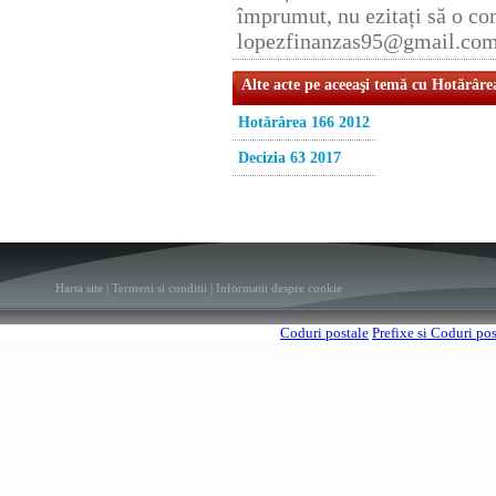
împrumut, nu ezitați să o con
lopezfinanzas95@gmail.co
Alte acte pe aceeaşi temă cu Hotărâre
Hotărârea 166 2012
Decizia 63 2017
Harta site
|
Termeni si conditii
|
Informatii despre cookie
Coduri postale
Prefixe si Coduri po