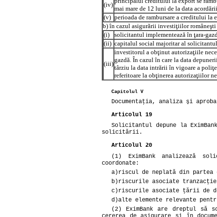
principalul creditului la export se ramb
(iv)
mai mare de 12 luni de la data acordării
(v)
perioada de rambursare a creditului la 
b) în cazul asigurării investiţiilor româneşti
(i)
solicitantul implementează în ţara-gazdă
(ii)
capitalul social majoritar al solicitantu
investitorul a obţinut autorizaţiile nece
gazdă. În cazul în care la data depunerii
(iii)
târziu la data intrării în vigoare a poli
referitoare la obţinerea autorizaţiilor n
Capitolul V
Documentaţia, analiza şi aproba
Articolul 19
Solicitantul depune la EximBan
solicitării.
Articolul 20
(1) EximBank analizează soli
coordonate:
a)
riscul de neplată din partea 
b)
riscurile asociate tranzacţie
c)
riscurile asociate ţării de d
d)
alte elemente relevante pentr
(2) EximBank are dreptul să s
cererea de asigurare şi în docum