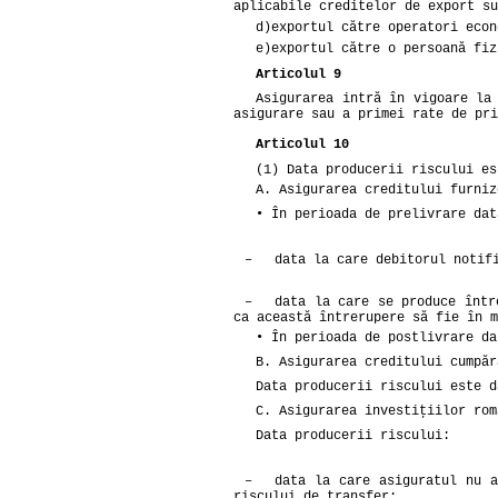
aplicabile creditelor de export su
d)
exportul către operatori econ
e)
exportul către o persoană fiz
Articolul 9
Asigurarea intră în vigoare la
asigurare sau a primei rate de pri
Articolul 10
(1) Data producerii riscului es
A. Asigurarea creditului furniz
• În perioada de prelivrare dat
–
data la care debitorul notif
–
data la care se produce într
ca această întrerupere să fie în m
• În perioada de postlivrare da
B. Asigurarea creditului cumpăr
Data producerii riscului este d
C. Asigurarea investiţiilor rom
Data producerii riscului:
–
data la care asiguratul nu a
riscului de transfer;