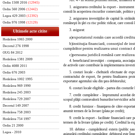
Ordin 1508 2016
(12945)
1. asigurarea creditului la export - instrument
Ordin 560 2006
(12442)
constă în acoperirea riscurilor comerciale, politice 
Legea 429 2003
(12392)
2. asigurarea investiţiilor de capital în străină
româneşti în ţări cu risc politic ridicat, care constă 
Ordin 976 1998
(12129)
3. asigurat:
Ultimele acte citite
a)
exportatorul român care acordă creditu
Hotărârea 1065 2000
b)
instituţia financiară, consorţiul de ins
Decretul 276 1998
cumpărător pentru realizarea unui contract 
OUG 84 2012
c)
persoana juridică română care realizează
Hotărârea 1381 2009
4. beneficiarul investiţiei - compania, asociaţi
de activele care contribuie la implementarea investiţi
Ordin 4088 2011
5. costuri locale - cheltuieli efectuate de exp
Ordin 676 2003
contractului de export, fie pentru finalizarea pro
Hotărârea 1002 1995
exportator agentului său din ţara debitorului;
Hotărârea 969 1990
6. costuri locale eligibile - partea din costuril
Hotărârea 245 2003
7. credit cumpărător - împrumutul acordat de o
scopul plăţii contravalorii bunurilor/serviciilor ach
Hotărârea 729 2007
Decretul 149 2007
8. credit furnizor - finanţarea de către exporta
anumit termen de la livrare (plata pe credit);
Hotărârea 758 2003
9. credit la export - facilitate financiară car
Hotărârea 754 1997
termen de la livrare (plata pe credit). Creditul la 
Ordin 21 2000
10. debitor - cumpărătorul extern (public sau p
Legea - 2010
asigurării creditului cumpărător, debitorul este Îm