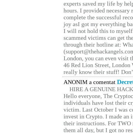
experts saved my life by hel
hours. I provided necessary 
complete the successful reco
joy asI got my everything bac
I will not hold this to myself
scammed victims can get the
through their hotline at: W
(support@thehackangels.com
London, you can even visit th
46 Red Lion Street, London
really know their stuff! Don’
Decre
ANONIM a comentat
HIRE A GENUINE HAC
Hello everyone, The Cryptocu
individuals have lost their c
victim. Last October I was 
invest in Crypto. I made an i
their instructions. For TWO 
them all day, but I got no re