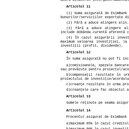
Articolul 11
(1) Suma asigurată de EximBank 
bunurilor/serviciilor exportate di
(2) Fără a aduce atingere alin.
(3) Fără a aduce atingere al
include dobânda curentă aferentă c
(4) În cazul asigurării inves
maximum valoarea investiţiei, la
investiţii (profit, dividende).
Articolul 12
În suma asigurată nu pot fi inc
a)
comisioanele, spezele bancare
sau prevăzute pentru proiectul/aco
b)
compensaţii rezultate în ur
proiectului de investiţie/acordulu
c)
creanţe rezultate în urma pro
d)
creanţele care fac obiectul a
Articolul 13
Sumele reţinute pe seama asigur
Articolul 14
Procentul asigurat de EximBank 
a)
maximum 85% în cazul creditul
b)
maximum 90% în cazul investiţ