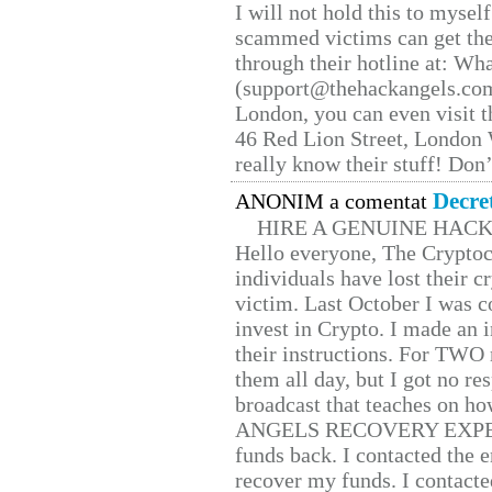
I will not hold this to myself
scammed victims can get the
through their hotline at: W
(support@thehackangels.com
London, you can even visit th
46 Red Lion Street, London
really know their stuff! Don’
Decre
ANONIM a comentat
HIRE A GENUINE HAC
Hello everyone, The Cryptocu
individuals have lost their c
victim. Last October I was 
invest in Crypto. I made an i
their instructions. For TWO 
them all day, but I got no re
broadcast that teaches on h
ANGELS RECOVERY EXPERT. H
funds back. I contacted the 
recover my funds. I contact