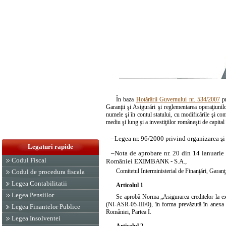
În baza
Hotărârii Guvernului nr. 534/2007
pr
Garanţii şi Asigurări şi reglementarea operaţiu
numele şi în contul statului, cu modificările şi c
mediu şi lung şi a investiţiilor româneşti de capita
–
Legea nr. 96/2000 privind organizarea ş
Legaturi rapide
–
Nota de aprobare nr. 20 din 14 ianuarie
Codul Fiscal
României EXIMBANK - S.A.,
Comitetul Interministerial de Finanţări, Garanţii
Codul de procedura fiscala
Legea Contabilitatii
Articolul 1
Legea Pensiilor
Se aprobă Norma „Asigurarea creditelor la expo
(NI-ASR-05-III/0), în forma prevăzută în anexa ca
Legea Finantelor Publice
României, Partea I.
Legea Insolventei