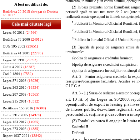
realizează, în numele şi în contul statului, operaţiun
A fost modificat de:
(2) În baza prezentei norme EximBank asigură, 
perioadă egală cu sau mai mare de 2 ani (care in
Hotărârea 20 2015 abrogat de Decizia
63 2017
realizează aceste operaţiuni în limitele competenţelor
1
Publicată în Monitorul Oficial al României, Pa
Cele mai căutate legi
2
Publicată în Monitorul Oficial al României, P
Legea 40 2011
(24566)
3
Publicat în Jurnalul Oficial al Uniunii Europ
Hotărârea 73 2006
(24012)
OUG 195 2002
(23651)
(3) Tipurile de poliţe de asigurare emise d
următoarele:
Hotărârea 41 2001
(22798)
a)
poliţa de asigurare a creditului furnizor;
Legea 28 1991
(20893)
b)
poliţa de asigurare a creditului cumpărător;
Ordin 4 2007
(18287)
c)
poliţa de asigurare a investiţiilor româneşti de
Cod 0 1864
(17552)
Art. 2 - Pentru asigurarea creditelor la expor
reasigurare/coasigurare facultative. Acestea se î
Legea 571 2003
(16926)
C.I.F.G.A.
Legea 263 2010
(16534)
Art. 3 - (1) Sursa de realizare a acestor operaţi
Legea 287 2009
(16365)
art. 10 lit. b) din Legea nr. 96/2000, repu
Legea 215 2001
(16312)
operaţiunilor de export în leasing şi a investi
Rectificare 155 2016
(16300)
de interes public, dezvoltare regională, sus
personalului, susţinere şi dezvoltare a între
Ordin 1917 2005
(14978)
(2) Fondul va putea fi angajat în limita 
Legea 153 2017
(14965)
Capitolul II
Legea 273 2006
(14385)
Definiţii
Raport 1937 2021
(13842)
Art. 4 - În sensul prezentei norme, următorii