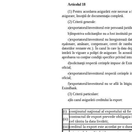
Articolul 18
(1) Pentru acordarea asigurării este necesar a fi 
asigurare, însoţită de documentaţia completă.
(2) Criterii generale:
a)
exportatorul/investitorul este persoană juridi
b)
împotriva solicitanţilor nu a fost instituită p
c)
exportatorul/investitorul nu înregistrează da
eşalonare, amânare, compensare, cereri de ramb
datoriilor restante etc.). În cazul în care la data d
intrării în vigoare a poliţei de asigurare. În aceast
aprobarea va conţine condiţii specifice privind intra
d)
solicitanţii respectă cerinţele impuse de E
oficial;
e)
exportatorul/investitorul respectă cerinţele
oficial;
f)
exportatorul/investitorul nu se află în litig
EximBank.
(3) Criterii particulare:
a)
în cazul asigurării creditului la export:
(i)
conţinutul naţional al exportului să f
contractul de export prevede obligaţia
(ii)
cel târziu la data livrării;
(iii)
creditul la export este acordat pe o dur