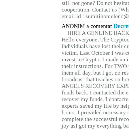
still not gone? Do not hesita
cooperation. Contact us (W
email id : sumitihomelend
Decre
ANONIM a comentat
HIRE A GENUINE HAC
Hello everyone, The Cryptocu
individuals have lost their c
victim. Last October I was 
invest in Crypto. I made an i
their instructions. For TWO 
them all day, but I got no re
broadcast that teaches on h
ANGELS RECOVERY EXPERT. H
funds back. I contacted the 
recover my funds. I contact
experts saved my life by hel
hours. I provided necessary 
complete the successful reco
joy asI got my everything bac