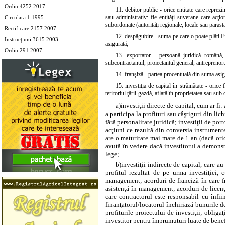
Ordin 4252 2017
11. debitor public - orice entitate care reprezi
sau administrativ: fie entităţi suverane care acţi
Circulara 1 1995
subordonate (autorităţi regionale, locale sau parastata
Rectificare 2157 2007
12. despăgubire - suma pe care o poate plăti Ex
Instrucţiuni 3615 2003
asigurată;
Ordin 291 2007
13. exportator - persoană juridică română, l
subcontractantul, proiectantul general, antreprenoru
14. franşiză - partea procentuală din suma asi
15. investiţia de capital în străinătate - orice
teritoriul ţării-gazdă, aflată în proprietatea sau sub 
a)
investiţii directe de capital, cum ar fi
a participa la profituri sau câştiguri din li
fără personalitate juridică; investiţii de por
acţiuni ce rezultă din conversia instrument
are o maturitate mai mare de 1 an (dacă ori
avută în vedere dacă investitorul a demonstr
lege;
b)
investiţii indirecte de capital, care 
profitul rezultat de pe urma investiţiei, 
management; acorduri de franciză în care fr
asistenţă în management; acorduri de licenţă 
care contractorul este responsabil cu înfii
finanţatorul/locatorul închiriază bunurile de
profiturile proiectului de investiţii; obliga
investitor pentru împrumuturi luate de benefic