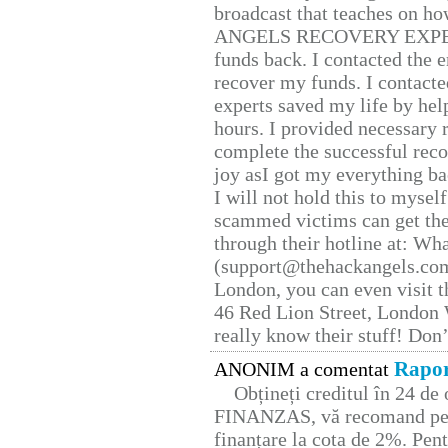
broadcast that teaches on h
ANGELS RECOVERY EXPERT. H
funds back. I contacted the 
recover my funds. I contact
experts saved my life by hel
hours. I provided necessary 
complete the successful reco
joy asI got my everything bac
I will not hold this to myself
scammed victims can get the
through their hotline at: W
(support@thehackangels.com
London, you can even visit th
46 Red Lion Street, London
really know their stuff! Don’
Rapor
ANONIM a comentat
Obțineți creditul în 24 d
FINANZAS, vă recomand pent
finanțare la cota de 2%. Pent