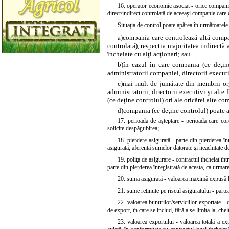
16. operator economic asociat - orice companie 
direct/indirect controlată de aceeaşi companie care 
Situaţia de control poate apărea în următoarele
a)
compania care controlează altă compan
controlată), respectiv majoritatea indirectă 
încheiate cu alţi acţionari; sau
b)
în cazul în care compania (ce deţin
administratorii companiei, directorii executi
c)
mai mult de jumătate din membrii org
administratorii, directorii executivi şi alt
(ce deţine controlul) ori ale oricărei alte co
d)
compania (ce deţine controlul) poate a
17. perioada de aşteptare - perioada care core
solicite despăgubirea;
18. pierdere asigurată - parte din pierderea în
asigurată, aferentă sumelor datorate şi neachitate d
19. poliţa de asigurare - contractul încheiat în
parte din pierderea înregistrată de acesta, ca urmare
20. suma asigurată - valoarea maximă expusă la 
21. sume reţinute pe riscul asiguratului - partea
22. valoarea bunurilor/serviciilor exportate - 
de export, în care se includ, fără a se limita la, che
23. valoarea exportului - valoarea totală a ex