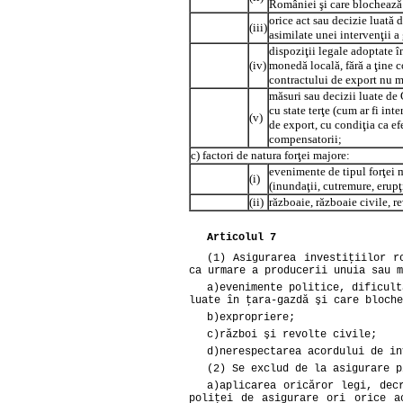
României şi care blochează o
orice act sau decizie luată 
(iii)
asimilate unei intervenţii 
dispoziţii legale adoptate în
(iv)
monedă locală, fără a ţine c
contractului de export nu m
măsuri sau decizii luate de
cu state terţe (cum ar fi int
(v)
de export, cu condiţia ca ef
compensatorii;
c) factori de natura forţei majore:
evenimente de tipul forţei m
(i)
(inundaţii, cutremure, erupţ
(ii)
războaie, războaie civile, re
Articolul 7
(1) Asigurarea investiţiilor r
ca urmare a producerii unuia sau m
a)
evenimente politice, dificult
luate în ţara-gazdă şi care bloche
b)
expropriere;
c)
război şi revolte civile;
d)
nerespectarea acordului de in
(2) Se exclud de la asigurare p
a)
aplicarea oricăror legi, dec
poliţei de asigurare ori orice a