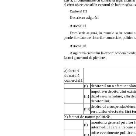
există, în conformitate cu contractul legal încheia
al cărui obiect constă în exportul de bunuri şi/sau 
Capitolul III
Descrierea asigurării
Articolul 5
EximBank asigură, în numele şi în contul stat
pierderilor datorate riscurilor comerciale, politice 
Articolul 6
Asigurarea creditului la export acoperă pierde
factori generatori de pierdere:
a) factori
de natură
comercială:
(i)
debitorul nu a efectuat plat
împotriva debitorului există
(ii)
dizolvare/lichidare, altă dec
debitorului;
debitorul a suspendat/denunţ
(iii)
serviciilor efectuate, fără t
b) factori de natură politică:
moratoriu general privitor l
(i)
intermediul căreia trebuie e
orice evenimente politice, d
(ii)