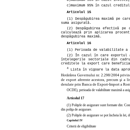
c)
maximum 95% în cazul creditul
Articolul 15
(1) Despăgubirea maximă pe car
suma asigurată.
(2) Despăgubirea efectivă pe 
calculează prin aplicarea procen
despăgubirea maximă.
Articolul 16
(1) Perioada de valabilitate a 
(2) În cazul în care exportul 
înţelegerile sectoriale din cadr
creditele la export care beneficia
4
Lista în vigoare la data apro
Hotărârea Guvernului nr. 2.298/2004 privind 
de export aferente acestora, precum şi a li
derulate prin Banca de Export-Import a R
OCDE), perioada de valabilitate maximă a asigură
Articolul 17
(1) Poliţele de asigurare sunt formate din: Condi
din poliţa de asigurare.
(2) Poliţele de asigurare se pot încheia în lei,
Capitolul IV
Criterii de eligibilitate