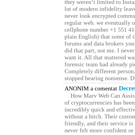
they weren’t limited to Inst
lot of modern infidelity leav
never look encrypted comms, 
regular web. we eventually 
cellphone number +1 551 41
plain English) that some of t
forums and data brokers you 
did that part, not me. I neve
want it. All that mattered w
forensic team had already pie
Completely different person
stopped hearing nonsense. Di
Decre
ANONIM a comentat
How Marv Web Can Assist
of cryptocurrencies has be
incredibly quick and effecti
without a hitch. Their custo
friendly, and their service i
never felt more confident or