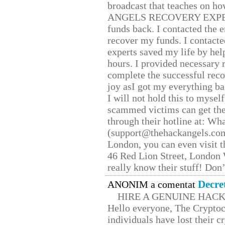
broadcast that teaches on h
ANGELS RECOVERY EXPERT. H
funds back. I contacted the 
recover my funds. I contact
experts saved my life by hel
hours. I provided necessary 
complete the successful reco
joy asI got my everything bac
I will not hold this to myself
scammed victims can get the
through their hotline at: W
(support@thehackangels.com
London, you can even visit th
46 Red Lion Street, London
really know their stuff! Don’
Decre
ANONIM a comentat
HIRE A GENUINE HAC
Hello everyone, The Cryptocu
individuals have lost their c