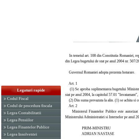
In temeiul art. 108 din Constitutia Romaniei, republi
din Legea bugetului de stat pe anul 2004 nr. 507/20
Guvernul Romaniei adopta prezenta hotarare.
Art. 1
(1) Se aproba suplimentarea bugetului Ministerulu
Legaturi rapide
stat pe anul 2004, la capitolul 57.01 "Invatamant", 
Codul Fiscal
(2) Din suma prevazuta la alin. (1) se achita si co
Codul de procedura fiscala
Art. 2
Ministerul Finantelor Publice este autorizat sa
Legea Contabilitatii
Ministerului Administratiei si Internelor pe anul 2
Legea Pensiilor
Legea Finantelor Publice
PRIM-MINISTRU
ADRIAN NASTASE
Legea Insolventei