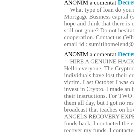
Decre
ANONIM a comentat
What type of loan do you 
Mortgage Business capital (s
hope and think that there is
still not gone? Do not hesita
cooperation. Contact us (W
email id : sumitihomelend
Decre
ANONIM a comentat
HIRE A GENUINE HAC
Hello everyone, The Cryptocu
individuals have lost their c
victim. Last October I was 
invest in Crypto. I made an i
their instructions. For TWO 
them all day, but I got no re
broadcast that teaches on h
ANGELS RECOVERY EXPERT. H
funds back. I contacted the 
recover my funds. I contact