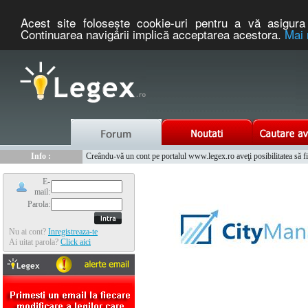
Acest site foloseşte cookie-uri pentru a vă asigura 
Continuarea navigării implică acceptarea acestora.
Mai 
Nou :
Legex.ro - portal de legislatie romaneasca. Un serviciu oferit g
Info :
Creându-vă un cont pe portalul www.legex.ro aveţi posibilitatea să fiţi
Info :
www.tntauto.ro - Managementul Integrat al Parcului Auto
E-
mail:
Parola:
Nu ai cont?
Inregistreaza-te
Ai uitat parola?
Click aici