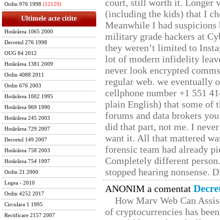
court, still worth it. Longer
Ordin 976 1998
(12129)
(including the kids) that I ch
Ultimele acte citite
Meanwhile I had suspicions 
Hotărârea 1065 2000
military grade hackers at Cy
Decretul 276 1998
they weren’t limited to Inst
OUG 84 2012
lot of modern infidelity leav
Hotărârea 1381 2009
never look encrypted comms, 
Ordin 4088 2011
regular web. we eventually 
Ordin 676 2003
cellphone number +1 551 41
Hotărârea 1002 1995
plain English) that some of t
Hotărârea 969 1990
forums and data brokers you 
Hotărârea 245 2003
did that part, not me. I neve
Hotărârea 729 2007
want it. All that mattered w
Decretul 149 2007
forensic team had already pie
Hotărârea 758 2003
Completely different person
Hotărârea 754 1997
stopped hearing nonsense. Di
Ordin 21 2000
Legea - 2010
Decre
ANONIM a comentat
Ordin 4252 2017
How Marv Web Can Assist
Circulara 1 1995
of cryptocurrencies has be
Rectificare 2157 2007