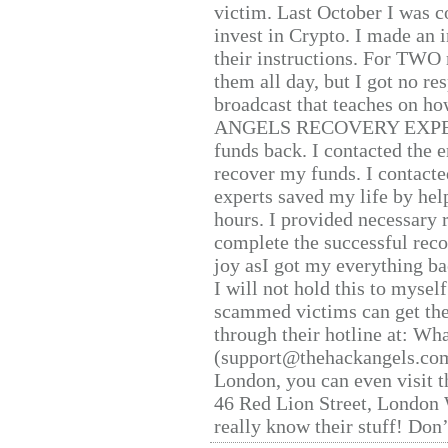
victim. Last October I was 
invest in Crypto. I made an i
their instructions. For TWO 
them all day, but I got no re
broadcast that teaches on h
ANGELS RECOVERY EXPERT. H
funds back. I contacted the 
recover my funds. I contact
experts saved my life by hel
hours. I provided necessary 
complete the successful reco
joy asI got my everything bac
I will not hold this to myself
scammed victims can get the
through their hotline at: W
(support@thehackangels.com
London, you can even visit th
46 Red Lion Street, London
really know their stuff! Don’