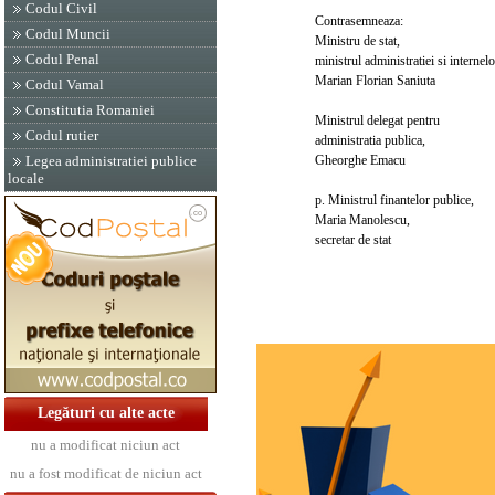
Codul Civil
Contrasemneaza:
Codul Muncii
Ministru de stat,
Codul Penal
ministrul administratiei si internelo
Marian Florian Saniuta
Codul Vamal
Constitutia Romaniei
Ministrul delegat pentru
Codul rutier
administratia publica,
Gheorghe Emacu
Legea administratiei publice
locale
p. Ministrul finantelor publice,
Maria Manolescu,
secretar de stat
Legături cu alte acte
nu a modificat niciun act
nu a fost modificat de niciun act