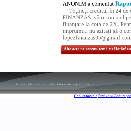
Rapor
ANONIM a comentat
Obțineți creditul în 24 d
FINANZAS, vă recomand pent
finanțare la cota de 2%. Pent
împrumut, nu ezitați să o con
lopezfinanzas95@gmail.co
Alte acte pe aceeaşi temă cu Hotărâre
Harta site
|
Termeni si conditii
|
Informatii despre cookie
Coduri postale
Prefixe si Coduri po