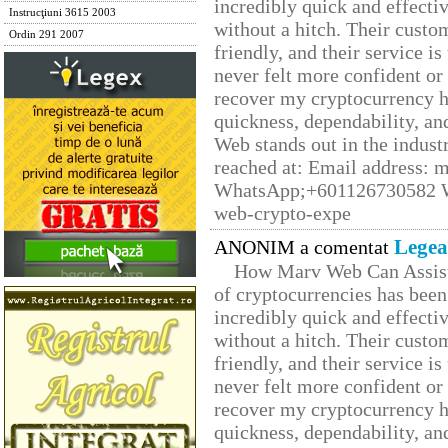
incredibly quick and effecti
Instrucţiuni 3615 2003
without a hitch. Their custo
Ordin 291 2007
friendly, and their service i
never felt more confident or
recover my cryptocurrency h
quickness, dependability, an
Web stands out in the indus
reached at: Email address:
WhatsApp;+601126730582 W
web-crypto-expe
Legea
ANONIM a comentat
How Marv Web Can Assist
of cryptocurrencies has be
incredibly quick and effecti
without a hitch. Their custo
friendly, and their service i
never felt more confident or
recover my cryptocurrency h
quickness, dependability, an