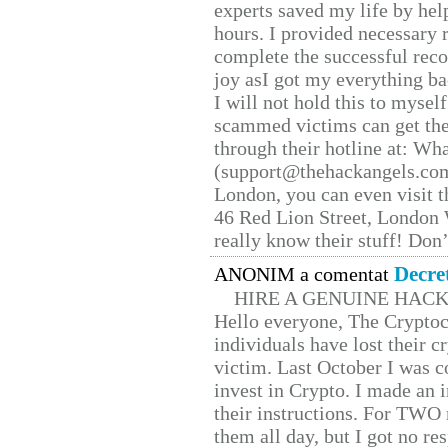
experts saved my life by hel
hours. I provided necessary 
complete the successful reco
joy asI got my everything bac
I will not hold this to myself
scammed victims can get the
through their hotline at: W
(support@thehackangels.com
London, you can even visit th
46 Red Lion Street, London
really know their stuff! Don’
Decre
ANONIM a comentat
HIRE A GENUINE HAC
Hello everyone, The Cryptocu
individuals have lost their c
victim. Last October I was 
invest in Crypto. I made an i
their instructions. For TWO 
them all day, but I got no re