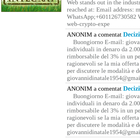
Web stands out in the indus
reached at: Email address:
WhatsApp;+601126730582 W
web-crypto-expe
Deciz
ANONIM a comentat
Buongiorno E-mail: giova
individuali in denaro da 2.00
rimborsabile del 3% in un pe
ragionevoli se la mia offerta
per discutere le modalità e 
giovannidinatale1954@­gmai
Deciz
ANONIM a comentat
Buongiorno E-mail: giova
individuali in denaro da 2.00
rimborsabile del 3% in un pe
ragionevoli se la mia offerta
per discutere le modalità e 
giovannidinatale1954@­gmai