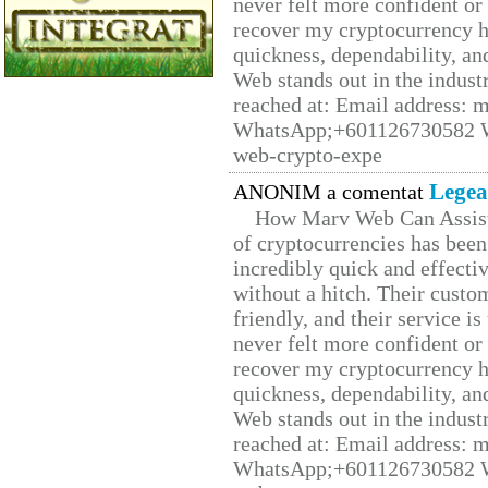
never felt more confident or
recover my cryptocurrency h
quickness, dependability, an
Web stands out in the indus
reached at: Email address:
WhatsApp;+601126730582 W
web-crypto-expe
Legea
ANONIM a comentat
How Marv Web Can Assist
of cryptocurrencies has be
incredibly quick and effecti
without a hitch. Their custo
friendly, and their service i
never felt more confident or
recover my cryptocurrency h
quickness, dependability, an
Web stands out in the indus
reached at: Email address:
WhatsApp;+601126730582 W