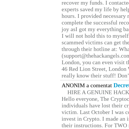
recover my funds. I contact
experts saved my life by hel
hours. I provided necessary 
complete the successful reco
joy asI got my everything bac
I will not hold this to myself
scammed victims can get the
through their hotline at: W
(support@thehackangels.com
London, you can even visit th
46 Red Lion Street, London
really know their stuff! Don’
Decre
ANONIM a comentat
HIRE A GENUINE HAC
Hello everyone, The Cryptocu
individuals have lost their c
victim. Last October I was 
invest in Crypto. I made an i
their instructions. For TWO 