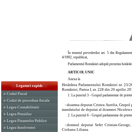
În temeiul prevederilor art. 5 din Regulament
4/1992, republicat,
Parlamentul României adoptă prezenta hotărâr
ARTICOL UNIC
Anexa la
Hotărârea Parlamentului României nr. 23/20
Legaturi rapide
României, Partea I, nr. 228 din 20 aprilie 2
Codul Fiscal
1. La punctul 3 - Grupul parlamentar de priete
Codul de procedura fiscala
–
doamna
deputat Cristea Aurelia, Grupul p
Legea Contabilitatii
mandatului de deputat al doamnei Niculesc
Legea Pensiilor
2. La punctul 6 - Grupul parlamentar de priete
Legea Finantelor Publice
–
domnul
deputat Sefer Cristian-George, 
Legea Insolventei
Ciobanu Liliana.