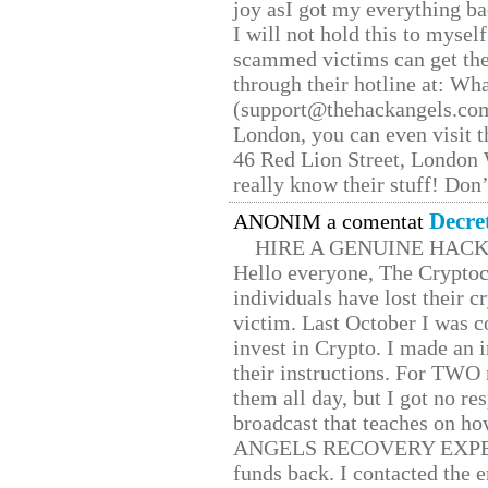
joy asI got my everything bac
I will not hold this to myself
scammed victims can get the
through their hotline at: W
(support@thehackangels.com
London, you can even visit th
46 Red Lion Street, London
really know their stuff! Don’
Decre
ANONIM a comentat
HIRE A GENUINE HAC
Hello everyone, The Cryptocu
individuals have lost their c
victim. Last October I was 
invest in Crypto. I made an i
their instructions. For TWO 
them all day, but I got no re
broadcast that teaches on h
ANGELS RECOVERY EXPERT. H
funds back. I contacted the 