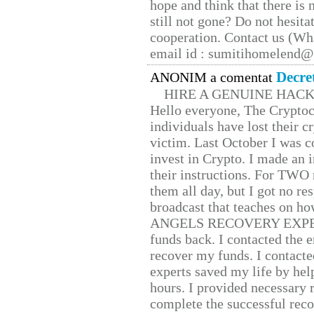
hope and think that there is
still not gone? Do not hesita
cooperation. Contact us (W
email id : sumitihomelend
Decre
ANONIM a comentat
HIRE A GENUINE HAC
Hello everyone, The Cryptocu
individuals have lost their c
victim. Last October I was 
invest in Crypto. I made an i
their instructions. For TWO 
them all day, but I got no re
broadcast that teaches on h
ANGELS RECOVERY EXPERT. H
funds back. I contacted the 
recover my funds. I contact
experts saved my life by hel
hours. I provided necessary 
complete the successful reco