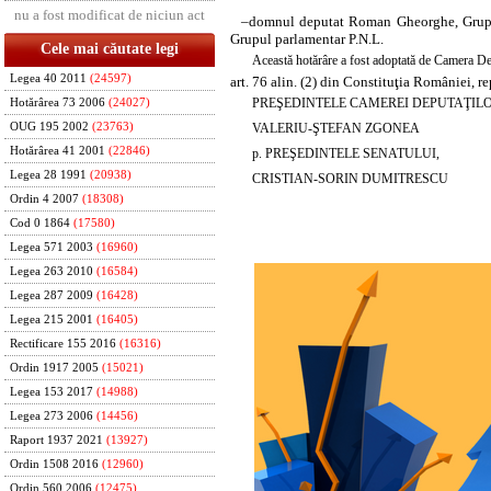
nu a fost modificat de niciun act
–
domnul
deputat Roman Gheorghe, Grupul 
Grupul parlamentar P.N.L.
Cele mai căutate legi
Această hotărâre a fost adoptată de Camera Dep
Legea 40 2011
(24597)
art. 76 alin. (2) din Constituţia României, r
PREŞEDINTELE CAMEREI DEPUTAŢIL
Hotărârea 73 2006
(24027)
VALERIU-ŞTEFAN ZGONEA
OUG 195 2002
(23763)
Hotărârea 41 2001
(22846)
p. PREŞEDINTELE SENATULUI,
Legea 28 1991
(20938)
CRISTIAN-SORIN DUMITRESCU
Ordin 4 2007
(18308)
Cod 0 1864
(17580)
Legea 571 2003
(16960)
Legea 263 2010
(16584)
Legea 287 2009
(16428)
Legea 215 2001
(16405)
Rectificare 155 2016
(16316)
Ordin 1917 2005
(15021)
Legea 153 2017
(14988)
Legea 273 2006
(14456)
Raport 1937 2021
(13927)
Ordin 1508 2016
(12960)
Ordin 560 2006
(12475)