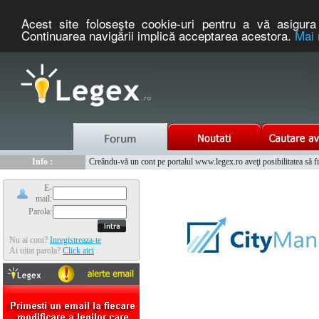
Acest site foloseşte cookie-uri pentru a vă asigura 
Continuarea navigării implică acceptarea acestora.
Mai 
Nou :
Legex.ro - portal de legislatie romaneasca. Un serviciu oferit g
Info :
Creându-vă un cont pe portalul www.legex.ro aveţi posibilitatea să fiţi
Info :
www.tntauto.ro - Managementul Integrat al Parcului Auto
E-
mail:
Parola:
Nu ai cont?
Inregistreaza-te
Ai uitat parola?
Click aici