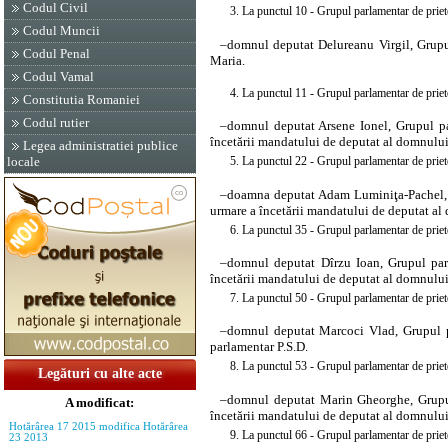
Codul Civil
3. La punctul 10 - Grupul parlamentar de prie
Codul Muncii
–
domnul
deputat Delureanu Virgil, Grupul
Codul Penal
Maria.
Codul Vamal
4. La punctul 11 - Grupul parlamentar de prie
Constitutia Romaniei
Codul rutier
–
domnul
deputat Arsene Ionel, Grupul pa
încetării mandatului de deputat al domnului
Legea administratiei publice
locale
5. La punctul 22 - Grupul parlamentar de priete
–
doamna
deputat Adam Luminiţa-Pachel, G
urmare a încetării mandatului de deputat a
6. La punctul 35 - Grupul parlamentar de priet
–
domnul
deputat Dîrzu Ioan, Grupul parl
încetării mandatului de deputat al domnului
7. La punctul 50 - Grupul parlamentar de priet
–
domnul
deputat Marcoci Vlad, Grupul pa
parlamentar P.S.D.
8. La punctul 53 - Grupul parlamentar de priet
Legături cu alte acte
–
domnul
deputat Marin Gheorghe, Grupul 
A modificat:
încetării mandatului de deputat al domnulu
Hotărârea 17 2015 modifica Hotărârea
9. La punctul 66 - Grupul parlamentar de priet
23 2013