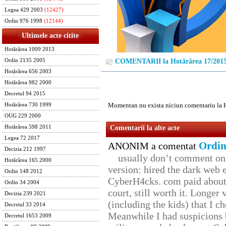
Legea 429 2003
(12427)
Ordin 976 1998
(12144)
Ultimele acte citite
Hotărârea 1009 2013
Ordin 2135 2005
COMENTARII la Hotărârea 17/201
Hotărârea 656 2003
Hotărârea 982 2000
Decretul 94 2015
Momentan nu exista niciun comentariu la 
Hotărârea 730 1999
OUG 229 2000
Hotărârea 598 2011
Comentarii la alte acte
Legea 72 2017
Ordin
ANONIM a comentat
Decizia 212 1997
usually don’t comment on t
Hotărârea 165 2000
version: hired the dark web 
Ordin 148 2012
CyberH4cks. com paid about 
Ordin 34 2004
court, still worth it. Longer
Decizia 239 2021
(including the kids) that I ch
Decretul 33 2014
Meanwhile I had suspicions 
Decretul 1653 2009