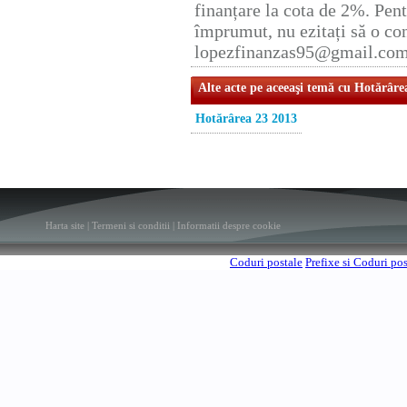
finanțare la cota de 2%. Pent
împrumut, nu ezitați să o con
lopezfinanzas95@gmail.co
Alte acte pe aceeaşi temă cu Hotărâre
Hotărârea 23 2013
Harta site
|
Termeni si conditii
|
Informatii despre cookie
Coduri postale
Prefixe si Coduri po