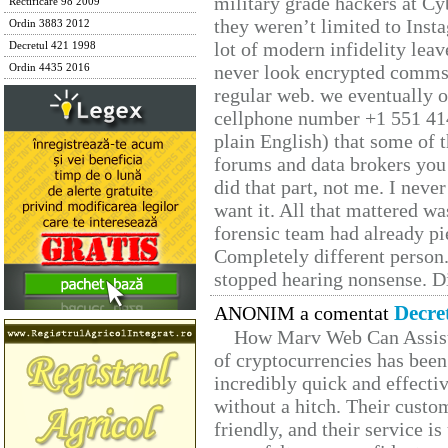
military grade hackers at Cy
Rectificare 98 2009
they weren’t limited to Inst
Ordin 3883 2012
lot of modern infidelity leav
Decretul 421 1998
never look encrypted comms, 
Ordin 4435 2016
regular web. we eventually 
cellphone number +1 551 41
plain English) that some of t
forums and data brokers you 
did that part, not me. I neve
want it. All that mattered w
forensic team had already pie
Completely different person
stopped hearing nonsense. Di
Decre
ANONIM a comentat
How Marv Web Can Assist
of cryptocurrencies has be
incredibly quick and effecti
without a hitch. Their custo
friendly, and their service i