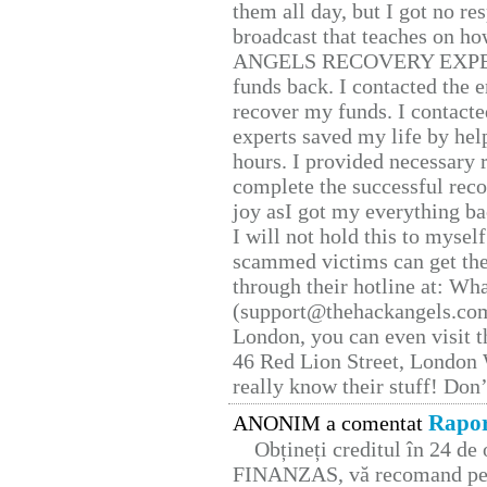
them all day, but I got no re
broadcast that teaches on h
ANGELS RECOVERY EXPERT. H
funds back. I contacted the 
recover my funds. I contact
experts saved my life by hel
hours. I provided necessary 
complete the successful reco
joy asI got my everything bac
I will not hold this to myself
scammed victims can get the
through their hotline at: W
(support@thehackangels.com
London, you can even visit th
46 Red Lion Street, London
really know their stuff! Don’
Rapor
ANONIM a comentat
Obțineți creditul în 24 d
FINANZAS, vă recomand pent