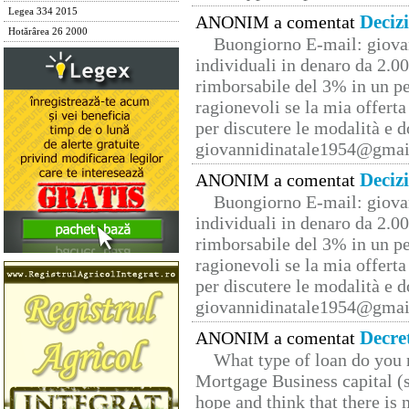
Legea 334 2015
Deciz
ANONIM a comentat
Hotărârea 26 2000
Buongiorno E-mail: giova
individuali in denaro da 2.00
rimborsabile del 3% in un pe
ragionevoli se la mia offerta
per discutere le modalità e 
giovannidinatale1954@­gmai
Deciz
ANONIM a comentat
Buongiorno E-mail: giova
individuali in denaro da 2.00
rimborsabile del 3% in un pe
ragionevoli se la mia offerta
per discutere le modalità e 
giovannidinatale1954@­gmai
Decre
ANONIM a comentat
What type of loan do you 
Mortgage Business capital (s
hope and think that there is