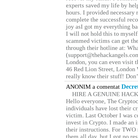
experts saved my life by hel
hours. I provided necessary 
complete the successful reco
joy asI got my everything bac
I will not hold this to myself
scammed victims can get the
through their hotline at: W
(support@thehackangels.com
London, you can even visit th
46 Red Lion Street, London
really know their stuff! Don’
Decre
ANONIM a comentat
HIRE A GENUINE HAC
Hello everyone, The Cryptocu
individuals have lost their c
victim. Last October I was 
invest in Crypto. I made an i
their instructions. For TWO 
them all day, but I got no re