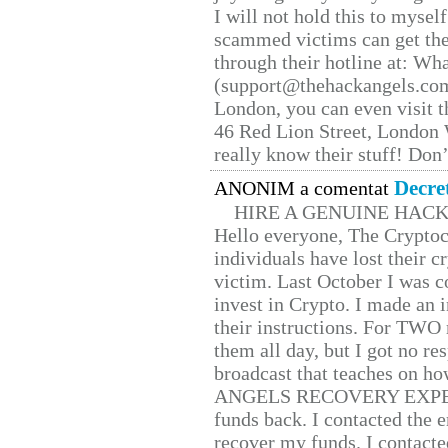
I will not hold this to myself
scammed victims can get the
through their hotline at: W
(support@thehackangels.com
London, you can even visit th
46 Red Lion Street, London
really know their stuff! Don’
Decre
ANONIM a comentat
HIRE A GENUINE HAC
Hello everyone, The Cryptocu
individuals have lost their c
victim. Last October I was 
invest in Crypto. I made an i
their instructions. For TWO 
them all day, but I got no re
broadcast that teaches on h
ANGELS RECOVERY EXPERT. H
funds back. I contacted the 
recover my funds. I contact