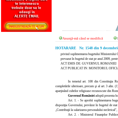
Anunţă-mă când se modifică
HOTARARE Nr. 1548 din 9 decembri
privind suplimentarea bugetului Ministerului C
prevazut în bugetul de stat pe anul 2009, pentru
ACT EMIS DE: GUVERNUL ROMANIEI
ACT PUBLICAT IN: MONITORUL OFICIAL 
In temeiul art. 108 din Constituţia Ro
completările ulterioare, precum şi al art. 3 alin. 
aparţinând cultelor religioase recunoscute din Româ
Guvernul României
adoptă prezenta ho
Art. 1. - Se aprobă suplimentarea buge
dispoziţia Guvernului, prevăzut în bugetul de stat 
„Contribuţii la salarizarea personalului neclerical", 
Art. 2. - Ministerul Finanţelor Publice