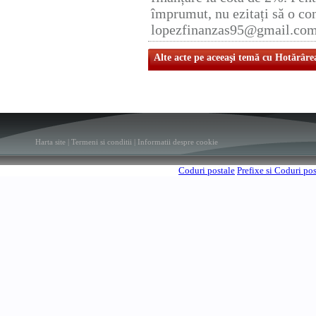
împrumut, nu ezitați să o con
lopezfinanzas95@gmail.co
Alte acte pe aceeaşi temă cu Hotărâre
Harta site
|
Termeni si conditii
|
Informatii despre cookie
Coduri postale
Prefixe si Coduri po