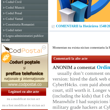
Codul Civil
Codul Muncii
Codul Penal
Codul Vamal
Constitutia Romaniei
COMENTARII la Hotărârea 1548/2
Codul rutier
Legea administratiei publice
locale
Momentan nu exista niciun comentariu la 
Comentarii la alte acte
Ordin
ANONIM a comentat
usually don’t comment on t
version: hired the dark web 
CyberH4cks. com paid about 
court, still worth it. Longer
Legături cu alte acte
(including the kids) that I ch
nu a modificat niciun act
Meanwhile I had suspicions 
nu a fost modificat de niciun act
military grade hackers at Cy