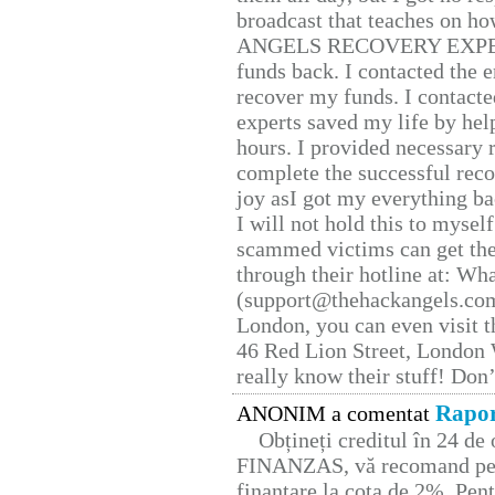
broadcast that teaches on h
ANGELS RECOVERY EXPERT. H
funds back. I contacted the 
recover my funds. I contact
experts saved my life by hel
hours. I provided necessary 
complete the successful reco
joy asI got my everything bac
I will not hold this to myself
scammed victims can get the
through their hotline at: W
(support@thehackangels.com
London, you can even visit th
46 Red Lion Street, London
really know their stuff! Don’
Rapor
ANONIM a comentat
Obțineți creditul în 24 d
FINANZAS, vă recomand pent
finanțare la cota de 2%. Pent