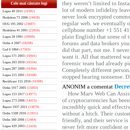
they weren’t limited to Inst
Cele mai căutate legi
lot of modern infidelity leav
Legea 40 2011
(24582)
never look encrypted comms, 
Hotărârea 73 2006
(24018)
regular web. we eventually 
OUG 195 2002
(23697)
cellphone number +1 551 41
Hotărârea 41 2001
(22816)
plain English) that some of t
Legea 28 1991
(20909)
forums and data brokers you 
Ordin 4 2007
(18298)
did that part, not me. I neve
Cod 0 1864
(17563)
want it. All that mattered w
Legea 571 2003
(16941)
forensic team had already pie
Legea 263 2010
(16554)
Completely different person
Legea 287 2009
(16394)
Legea 215 2001
(16348)
stopped hearing nonsense. Di
Rectificare 155 2016
(16308)
Decre
ANONIM a comentat
Ordin 1917 2005
(15003)
How Marv Web Can Assist
Legea 153 2017
(14977)
of cryptocurrencies has be
Legea 273 2006
(14415)
incredibly quick and effecti
Raport 1937 2021
(13879)
without a hitch. Their custo
Ordin 1508 2016
(12951)
friendly, and their service i
Ordin 560 2006
(12464)
never felt more confident or
Legea 429 2003
(12410)