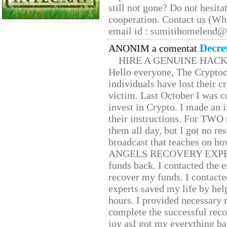
still not gone? Do not hesita
cooperation. Contact us (W
email id : sumitihomelend
Decre
ANONIM a comentat
HIRE A GENUINE HAC
Hello everyone, The Cryptocu
individuals have lost their c
victim. Last October I was 
invest in Crypto. I made an i
their instructions. For TWO 
them all day, but I got no re
broadcast that teaches on h
ANGELS RECOVERY EXPERT. H
funds back. I contacted the 
recover my funds. I contact
experts saved my life by hel
hours. I provided necessary 
complete the successful reco
joy asI got my everything bac