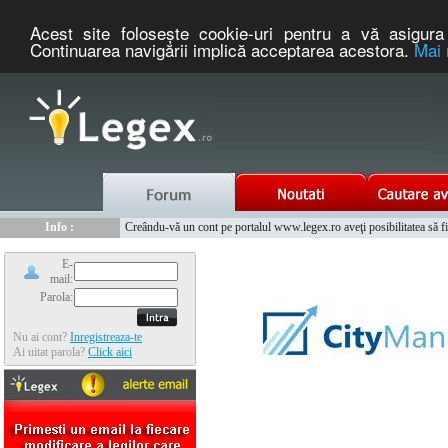
Acest site foloseşte cookie-uri pentru a vă asigura 
Continuarea navigării implică acceptarea acestora.
Mai 
Nou :
Legex.ro - portal de legislatie romaneasca. Un serviciu oferit g
Info :
Creându-vă un cont pe portalul www.legex.ro aveţi posibilitatea să fiţi
Info :
www.tntauto.ro - Managementul Integrat al Parcului Auto
E-
mail:
Parola:
Nu ai cont?
Inregistreaza-te
Ai uitat parola?
Click aici