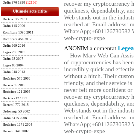
recover my cryptocurrency h
Ordin 976 1998
(12136)
quickness, dependability, an
Ultimele acte citite
Web stands out in the indus
Decizia 525 2001
reached at: Email address:
Ordin 115 2000
WhatsApp;+601126730582 W
Rectificare 1390 2011
web-crypto-expe
Rectificare 456 2017
Ordin 869 2016
Legea
ANONIM a comentat
Legea 286 2009
How Marv Web Can Assist
Ordin 25 2007
of cryptocurrencies has be
Legea 86 2004
incredibly quick and effecti
Ordin 948 2013
without a hitch. Their custo
Hotărârea 575 2003
friendly, and their service i
Decizia 30 2010
never felt more confident or
Hotărârea 121 2003
recover my cryptocurrency h
Decizia 212 1997
quickness, dependability, an
Decretul 772 2015
Web stands out in the indus
Ordonanţa 53 2002
reached at: Email address:
Ordin 5415 2008
WhatsApp;+601126730582 W
Hotărârea 1371 2004
web-crypto-expe
Decretul 340 2007