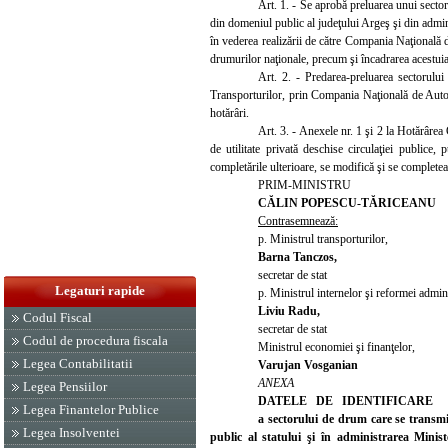
Art. 1. - Se aprobă preluarea unui sector
din domeniul public al judeţului Argeş şi din admin
în vederea realizării de către Compania Naţională 
drumurilor naţionale, precum şi încadrarea acestuia
Art. 2. - Predarea-preluarea sectorului
Transporturilor, prin Compania Naţională de Autos
hotărâri.
Art. 3. - Anexele nr. 1 şi 2 la Hotărâre
de utilitate privată deschise circulaţiei publice,
completările ulterioare, se modifică şi se complet
PRIM-MINISTRU
CĂLIN POPESCU-TĂRICEANU
Contrasemnează:
p. Ministrul transporturilor,
Barna Tanczos,
secretar de stat
Legaturi rapide
p. Ministrul internelor şi reformei admini
Liviu Radu,
Codul Fiscal
secretar de stat
Codul de procedura fiscala
Ministrul economiei şi finanţelor,
Legea Contabilitatii
Varujan Vosganian
ANEXA
Legea Pensiilor
DATELE DE IDENTIFICARE
Legea Finantelor Publice
a sectorului de drum care se transmi
Legea Insolventei
public al statului şi în administrarea Minist