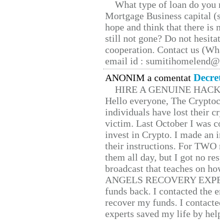
What type of loan do you 
Mortgage Business capital (s
hope and think that there is
still not gone? Do not hesita
cooperation. Contact us (W
email id : sumitihomelend
Decre
ANONIM a comentat
HIRE A GENUINE HAC
Hello everyone, The Cryptocu
individuals have lost their c
victim. Last October I was 
invest in Crypto. I made an i
their instructions. For TWO 
them all day, but I got no re
broadcast that teaches on h
ANGELS RECOVERY EXPERT. H
funds back. I contacted the 
recover my funds. I contact
experts saved my life by hel