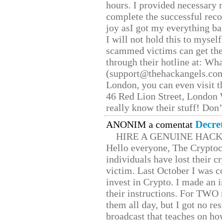
hours. I provided necessary 
complete the successful reco
joy asI got my everything bac
I will not hold this to myself
scammed victims can get the
through their hotline at: W
(support@thehackangels.com
London, you can even visit th
46 Red Lion Street, London
really know their stuff! Don’
Decre
ANONIM a comentat
HIRE A GENUINE HAC
Hello everyone, The Cryptocu
individuals have lost their c
victim. Last October I was 
invest in Crypto. I made an i
their instructions. For TWO 
them all day, but I got no re
broadcast that teaches on h