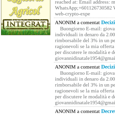
reached at: Email address:
WhatsApp;+601126730582 W
web-crypto-expe
Deciz
ANONIM a comentat
Buongiorno E-mail: giova
individuali in denaro da 2.00
rimborsabile del 3% in un pe
ragionevoli se la mia offerta
per discutere le modalità e 
giovannidinatale1954@­gmai
Deciz
ANONIM a comentat
Buongiorno E-mail: giova
individuali in denaro da 2.00
rimborsabile del 3% in un pe
ragionevoli se la mia offerta
per discutere le modalità e 
giovannidinatale1954@­gmai
Decre
ANONIM a comentat