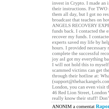
invest in Crypto. I made an i
their instructions. For TWO 
them all day, but I got no re
broadcast that teaches on h
ANGELS RECOVERY EXPERT. H
funds back. I contacted the 
recover my funds. I contact
experts saved my life by hel
hours. I provided necessary 
complete the successful reco
joy asI got my everything bac
I will not hold this to myself
scammed victims can get the
through their hotline at: W
(support@thehackangels.com
London, you can even visit th
46 Red Lion Street, London
really know their stuff! Don’
Rapor
ANONIM a comentat