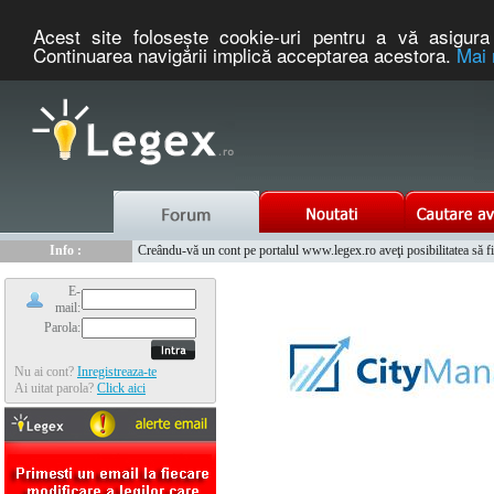
Acest site foloseşte cookie-uri pentru a vă asigura 
Continuarea navigării implică acceptarea acestora.
Mai 
Nou :
Legex.ro - portal de legislatie romaneasca. Un serviciu oferit g
Info :
Creându-vă un cont pe portalul www.legex.ro aveţi posibilitatea să fiţi
Info :
www.tntauto.ro - Managementul Integrat al Parcului Auto
E-
mail:
Parola:
Nu ai cont?
Inregistreaza-te
Ai uitat parola?
Click aici