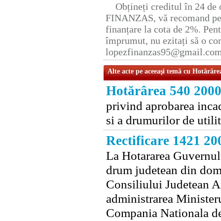
Obțineți creditul în 24 d
FINANZAS, vă recomand pent
finanțare la cota de 2%. Pent
împrumut, nu ezitați să o con
lopezfinanzas95@gmail.co
Alte acte pe aceeaşi temă cu Hotărâre
Hotărârea 540 200
privind aprobarea incad
si a drumurilor de utili
Rectificare 1421 20
La Hotararea Guvernulu
drum judetean din dome
Consiliului Judetean Ar
administrarea Ministeru
Compania Nationala de