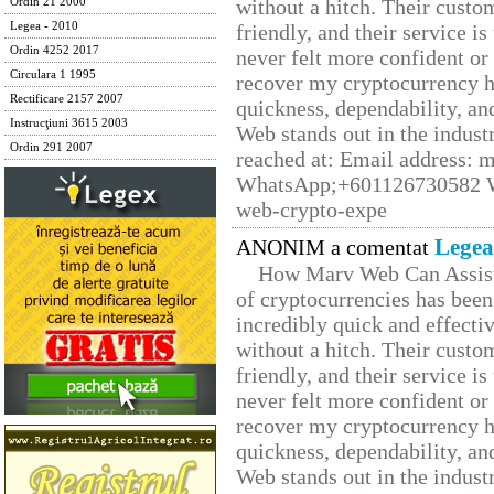
without a hitch. Their custo
Ordin 21 2000
Legea - 2010
friendly, and their service i
Ordin 4252 2017
never felt more confident or
Circulara 1 1995
recover my cryptocurrency h
Rectificare 2157 2007
quickness, dependability, an
Instrucţiuni 3615 2003
Web stands out in the indus
Ordin 291 2007
reached at: Email address:
WhatsApp;+601126730582 W
web-crypto-expe
Legea
ANONIM a comentat
How Marv Web Can Assist
of cryptocurrencies has be
incredibly quick and effecti
without a hitch. Their custo
friendly, and their service i
never felt more confident or
recover my cryptocurrency h
quickness, dependability, an
Web stands out in the indus