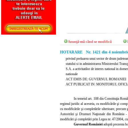
Anunţă-mă când se modifică
HOTARARE Nr. 1421 din 4 noiembrie
privind preluarea unui sector de drum judetean
statului si in administrarea Ministerului Tran
S.A. a activitatilor de interes national in dom
nationale
ACT EMIS DE: GUVERNUL ROMANIEI
ACT PUBLICAT IN: MONITORUL OFICIAL 
In temeiul art. 108 din Constituţia Români
regimul juridic al acesteia, cu modificările şi comple
cu modificările şi completările ulterioare, precum
Autostrăzi şi Drumuri Naţionale din România -
modificări şi completări prin Legea nr. 47/2004, cu 
Guvernul României
adoptă prezenta ho