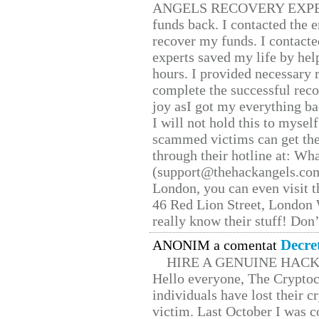
ANGELS RECOVERY EXPERT. H
funds back. I contacted the 
recover my funds. I contact
experts saved my life by hel
hours. I provided necessary 
complete the successful reco
joy asI got my everything bac
I will not hold this to myself
scammed victims can get the
through their hotline at: W
(support@thehackangels.com
London, you can even visit th
46 Red Lion Street, London
really know their stuff! Don’
Decre
ANONIM a comentat
HIRE A GENUINE HAC
Hello everyone, The Cryptocu
individuals have lost their c
victim. Last October I was 