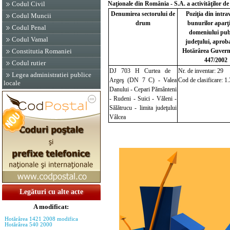
Naţionale din România - S.A.
a activităţilor 
Codul Civil
Denumirea sectorului de
Poziţia din intra
Codul Muncii
drum
bunurilor apar
Codul Penal
domeniului publ
Codul Vamal
judeţului, aprob
Hotărârea Guver
Constitutia Romaniei
447/2002
Codul rutier
DJ 703 H Curtea de
Nr. de inventar: 29
Legea administratiei publice
Argeş (DN 7 C) - Valea
Cod de clasificare: 1.
locale
Danului - Cepari Pământeni
- Rudeni - Suici - Văleni -
Sălătrucu - limita judeţului
Vâlcea
Legături cu alte acte
A modificat:
Hotărârea 1421 2008 modifica
Hotărârea 540 2000