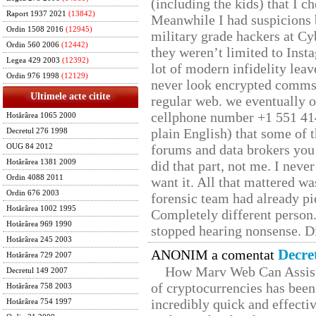
(including the kids) that I ch
Raport 1937 2021
(13842)
Meanwhile I had suspicions 
Ordin 1508 2016
(12945)
military grade hackers at Cy
Ordin 560 2006
(12442)
they weren’t limited to Inst
Legea 429 2003
(12392)
lot of modern infidelity leav
Ordin 976 1998
(12129)
never look encrypted comms, 
Ultimele acte citite
regular web. we eventually 
cellphone number +1 551 41
Hotărârea 1065 2000
plain English) that some of t
Decretul 276 1998
forums and data brokers you 
OUG 84 2012
Hotărârea 1381 2009
did that part, not me. I neve
Ordin 4088 2011
want it. All that mattered w
Ordin 676 2003
forensic team had already pie
Hotărârea 1002 1995
Completely different person
Hotărârea 969 1990
stopped hearing nonsense. Di
Hotărârea 245 2003
Decre
ANONIM a comentat
Hotărârea 729 2007
How Marv Web Can Assist
Decretul 149 2007
of cryptocurrencies has be
Hotărârea 758 2003
incredibly quick and effecti
Hotărârea 754 1997