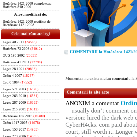
Hotărârea 1421 2008 completeaza
Hotărârea 540 2000
A fost modificat de:
Hotărârea 1421 2008 rectificat de
Rectificare 1421 2008
Cele mai căutate legi
Legea 40 2011
(24566)
Hotărârea 73 2006
(24012)
COMENTARII la Hotărârea 1421/2
OUG 195 2002
(23651)
Hotărârea 41 2001
(22798)
Legea 28 1991
(20893)
Ordin 4 2007
(18287)
Momentan nu exista niciun comentariu la 
Cod 0 1864
(17552)
Legea 571 2003
(16926)
Comentarii la alte acte
Legea 263 2010
(16534)
Ordin
ANONIM a comentat
Legea 287 2009
(16365)
usually don’t comment on t
Legea 215 2001
(16312)
version: hired the dark web 
Rectificare 155 2016
(16300)
Ordin 1917 2005
(14978)
CyberH4cks. com paid about 
Legea 153 2017
(14965)
court, still worth it. Longer
Legea 273 2006
(14385)