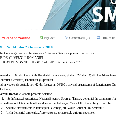
-mă când se modifică
Fişă act
Comentarii (0)
Trimite un
Nr. 141 din 23 februarie 2010
fiintarea, organizarea si functionarea Autoritatii Nationale pentru Sport si Tineret
IS DE: GUVERNUL ROMANIEI
LICAT IN: MONITORUL OFICIAL NR. 137 din 2 martie 2010
temeiul art. 108 din Constituţia României, republicată, şi al art. 27 alin. (4) din Hotărârea Gu
ducaţiei, Cercetării, Tineretului şi Sportului,
nd în vedere dispoziţiile art. 42 din Legea nr. 90/2001 privind organizarea şi funcţionarea Gu
lterioare,
vernul României
adoptă prezenta hotărâre.
. 1. - Se înfiinţează Autoritatea Naţională pentru Sport şi Tineret, denumită în continuare
Au
ersonalitate juridică, în subordinea Ministerului Educaţiei, Cercetării, Tineretului şi Sportului.
 2. - Sediul Autorităţii este în municipiul Bucureşti, str. Vasile Conta nr. 16, sectorul 2.
 3. - (1) In domeniul tineretului, Autoritatea are următoarele atribuţii specifice: