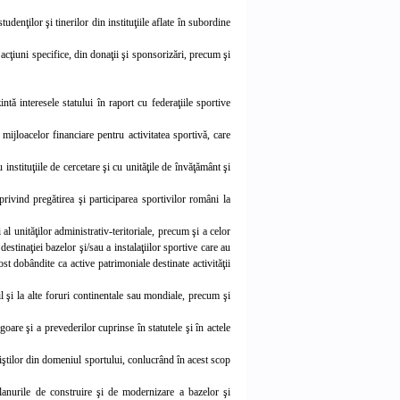
denţilor şi tinerilor din instituţiile aflate în subordine
 acţiuni specifice, din donaţii şi sponsorizări, precum şi
intă interesele statului în raport cu federaţiile sportive
mijloacelor financiare pentru activitatea sportivă, care
 instituţiile de cercetare şi cu unităţile de învăţământ şi
vind pregătirea şi participarea sportivilor români la
al unităţilor administrativ-teritoriale, precum şi a celor
stinaţiei bazelor şi/sau a instalaţiilor sportive care au
fost dobândite ca active patrimoniale destinate activităţii
fil şi la alte foruri continentale sau mondiale, precum şi
goare şi a prevederilor cuprinse în statutele şi în actele
aliştilor din domeniul sportului, conlucrând în acest scop
 planurile de construire şi de modernizare a bazelor şi