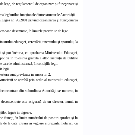
 de lege, de regulamentul de organizare şi funcţionare şi
ea legăturilor funcţionale dintre structurile Autorităţii.
din Legea nr. 90/2001 privind organizarea şi funcţionarea
i persoane desemnate, în limitele prevăzute de lege.
strului educaţiei, cercetării, tineretului şi sportului, la
ii şi pot închiria, cu aprobarea Ministerului Educaţiei,
t da în folosinţa gratuită a altor instituţii de utilitate
e care le administrează, în condiţiile legii.
t legii.
acestora sunt prevăzute în anexa nr. 2.
utorităţii se aprobă prin ordin al ministrului educaţiei,
 deconcentrate din subordinea Autorităţii se numesc, în
e deconcentrate este asigurată de un director, numit în
iilor legale în vigoare.
 pe funcţii, în limita numărului de posturi aprobat şi în
e de la data intrării în vigoare a prezentei hotărâri, cu