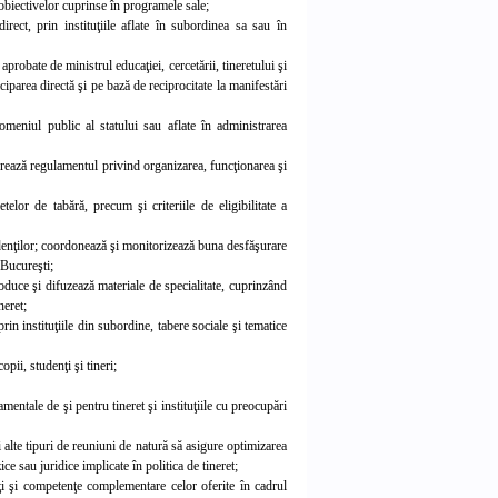
i obiectivelor cuprinse în programele sale;
rect, prin instituţiile aflate în subordinea sa sau în
probate de ministrul educaţiei, cercetării, tineretului şi
iciparea directă şi pe bază de reciprocitate la manifestări
domeniul public al statului sau aflate în administrarea
orează regulamentul privind organizarea, funcţionarea şi
telor de tabără, precum şi criteriile de eligibilitate a
udenţilor; coordonează şi monitorizează buna desfăşurare
 Bucureşti;
produce şi difuzează materiale de specialitate, cuprinzând
neret;
rin instituţiile din subordine, tabere sociale şi tematice
pii, studenţi şi tineri;
amentale de şi pentru tineret şi instituţiile cu preocupări
alte tipuri de reuniuni de natură să asigure optimizarea
ce sau juridice implicate în politica de tineret;
tăţi şi competenţe complementare celor oferite în cadrul