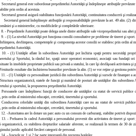
 Secretarul general este subordonat preşedintelui Autorităţii şi îndeplineşte atribuţiile prevăzute
tabilite prin ordin al acestuia.
Secretarul general asigură stabilitatea funcţionării Autorităţii, continuitatea conducerii şi realizar
 Secretarul general îndeplineşte atribuţiile şi responsabilităţile prevăzute la art. 49 alin. (2) 
âniei şi a ministerelor, cu modificările şi completările ulterioare.
 8. - Preşedintele Autorităţii poate delega unele dintre atribuţiile sale vicepreşedintelui sau alte
 9. - (1) La nivelul Autorităţii pot funcţiona consilii consultative pe probleme de tineret şi sport.
Infiinţarea, desfiinţarea, competenţele şi componenţa acestor consilii se stabilesc prin ordin al mini
şedintelui Autorităţii.
. 10. - (1) Unităţile aflate în subordinea Autorităţii pot închiria spaţii pentru necesităţi propr
neretului şi Sportului, la rândul lor, spaţii unor operatori economici, asociaţii sau fundaţii ori po
situate în imobilele proprietate publică sau privată a statului, în care îşi desfăşoară activitatea şi p
Veniturile rezultate din închirierea bunurilor prevăzute la alin. (1) se vor reţine şi gestiona potrivi
 11. - (1) Unităţile cu personalitate juridică din subordinea Autorităţii şi sursele de finanţare a 
 Structura organizatorică, statele de funcţii şi numărul de posturi ale unităţilor din subordinea A
eretului şi sportului, la propunerea preşedintelui Autorităţii.
 Persoanele care îndeplinesc funcţii de conducere ale unităţilor cu statut de servicii publice
i, prin ordin al ministrului educaţiei, cercetării, tineretului şi sportului.
 Conducerea celorlalte unităţi din subordinea Autorităţii care nu au statut de servicii public
i, prin ordin al ministrului educaţiei, cercetării, tineretului şi sportului.
 12. -Autoritatea are în dotare un parc auto cu un consum de carburanţi, stabilite potrivit dispoziţ
. 13. - Preluarea în cadrul Autorităţii a personalului provenit din activitatea de tineret şi sport
 organizatorică, cu stabilirea drepturilor salariale aferente, se realizează în termen de 30 de zil
gimului juridic aplicabil fiecărei categorii de personal.
 14. - Anexele nr. 1 şi 2 fac parte integrantă din prezenta hotărâre.