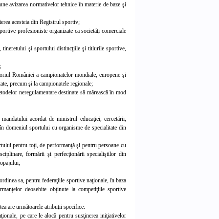
opune avizarea normativelor tehnice în materie de baze şi
dierea acesteia din Registrul sportiv;
sportive profesioniste organizate ca societăţi comerciale
ineretului şi sportului distincţiile şi titlurile sportive,
;
eritoriul României a campionatelor mondiale, europene şi
tate, precum şi la campionatele regionale;
 metodelor neregulamentare destinate să mărească în mod
 mandatului acordat de ministrul educaţiei, cercetării,
e în domeniul sportului cu organisme de specialitate din
ortului pentru toţi, de performanţă şi pentru persoane cu
sciplinare, formării şi perfecţionării specialiştilor din
dopajului;
bordinea sa, pentru federaţiile sportive naţionale, în baza
rmanţelor deosebite obţinute la competiţiile sportive
ea are următoarele atribuţii specifice:
onale, pe care le alocă pentru susţinerea iniţiativelor