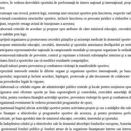
sportive, în vederea dezvoltării sportului de performanţă de interes naţional şi internaţional; pr
tive;
ecunoaşte sau revocă, potrivit legii, existenţa unei structuri sportive prin înscrierea, respectiv ra
avizează constituirea structurilor sportive, inclusiv înscrierea ca persoane juridice a cluburilor 
ţiuni, respectiv retrage avizul de funcţionare a acestora;
laborează criteriile de acordare şi propune spre atribuire de către ministrul educaţiei, cercetării, t
le stabilite prin lege;
prijină organizarea şi promovarea cercetării ştiinţifice şi asistenţei medicale în domeniul sportiv
propune ministrului educaţiei, cercetării, tineretului şi sportului autorizarea desfăşurării pe t
articiparea reprezentativelor naţionale la campionatele mondiale şi europene organizate în străină
promovează măsurile de prevenire, control şi reprimare a folosirii substanţelor interzise şi a
citatea fizică a sportivilor sau să modifice rezultatele competiţiilor;
adoptă măsuri pentru prevenirea şi combaterea violenţei la manifestările sportive;
reprezintă interesele statului în diferite organe şi organisme sportive internaţionale, pe baza
 sportului; negociază şi încheie acorduri, înţelegeri, protocoale şi alte documente de colaborar
aza prevederilor legale în vigoare;
colaborează cu celelalte organe ale administraţiei publice centrale şi locale pentru susţinerea sp
asigurarea unei eficiente sporite pe linia supravegherii şi controlului, exercitării autorităţii di
ului, pentru corelarea finanţării activităţii sportive, prevenirea violenţei în sport şi combaterea 
organizează evenimente în vederea promovării programelor de sport;
epartizează bugetul afectat activităţii sportive pentru activitatea proprie şi cea a unităţilor din su
de finanţare a obiectivelor şi programelor sportive ale acestora, şi pentru premierea perfo
oficiale, pe baza aprobării date de ministrul educaţiei, cercetării, tineretului şi sportului.
In îndeplinirea rolului şi a obiectivelor sale în domeniul absorbţiei fondurilor europene, Autoritat
gestionează fonduri publice şi fonduri atrase de la organisme finanţatoare interne sau internaţi