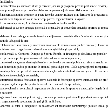
 învăţământ;
undamentează şi elaborează studii şi cercetări, analize şi prognoze privind problemele elevilor, stu
are, prin mijloace proprii sau în colaborare cu persoane juridice ori fizice autorizate.
Finanţarea acţiunilor de tineret se poate face din venituri realizate prin derularea de programe şi
alocate de la bugetul de stat în acest scop, potrivit reglementărilor în vigoare.
In domeniul sportului, Autoritatea are următoarele atribuţii specifice:
laborează şi susţine strategia generală a organizării şi dezvoltării activităţii sportive şi reprez
elaborează normele generale de folosire a mijloacelor materiale aflate în administrarea sa şi a 
aţii de la bugetul de stat;
olaborează cu ministerele şi cu celelalte autorităţi ale administraţiei publice centrale şi locale, cu
ecialitate pentru organizarea şi dezvoltarea educaţiei fizice şi sportului;
conlucrează cu Comitetul Olimpic şi Sportiv Român în finanţarea şi derularea programelor pri
pice, precum şi pentru promovarea valenţelor educative ale olimpismului;
controlează menţinerea destinaţiei bazelor sportive din domeniul public sau privat al statului ori 
nut domeniului public şi au intrat în circuitul privat după anul 1989; supraveghează menţinerea de
niului public sau privat al statului ori al unităţilor administrativ-teritoriale şi care ulterior au 
ândute către societăţile comerciale;
autorizează afilierea federaţiilor sportive naţionale la federaţiile sportive internaţionale de pro
or organizaţiilor cu profil sportiv la forurile internaţionale de specialitate;
supraveghează şi controlează respectarea de către structurile sportive a dispoziţiilor legale în vi
 a acestora;
organizează sau sprijină, potrivit legii, formarea, pregătirea profesională şi perfecţionarea speci
 şi organismele de specialitate din ţară şi din străinătate;
elaborează şi duce la îndeplinire, în colaborare cu autorităţile administraţiei publice locale,