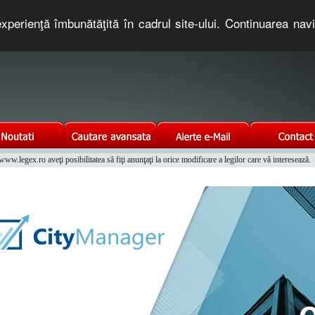
xperienţă îmbunătăţită în cadrul site-ului. Continuarea nav
e romaneasca. Un serviciu oferit gratuit de TNT COMPUTERS
w.legex.ro aveţi posibilitatea să fiţi anunţaţi la orice modificare a legilor care vă interesează.
Integrat al Parcului Auto