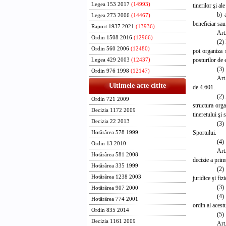
Legea 153 2017
(14993)
tinerilor şi al
b) 
Legea 273 2006
(14467)
beneficiar sau 
Raport 1937 2021
(13936)
Art.
Ordin 1508 2016
(12966)
(2) 
Ordin 560 2006
(12480)
pot organiza 
posturilor de 
Legea 429 2003
(12437)
(3)
Ordin 976 1998
(12147)
Art
Ultimele acte citite
de 4.601.
(2)
Ordin 721 2009
structura orga
Decizia 1172 2009
tineretului şi 
Decizia 22 2013
(3)
Sportului.
Hotărârea 578 1999
(4) 
Ordin 13 2010
Art
Hotărârea 581 2008
decizie a prim
Hotărârea 335 1999
(2)
Hotărârea 1238 2003
juridice şi fiz
(3)
Hotărârea 907 2000
(4) 
Hotărârea 774 2001
ordin al acestu
Ordin 835 2014
(5) 
Decizia 1161 2009
Art.