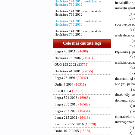
Hotărârea 141 2010 modificat de
instalaţiilor 
Hotărârea 769 2012
instalaţii spor
Hotărârea 141 2010 completat de
j) r
Hotărârea 769 2012
k) 
Hotărârea 141 2010 modificat de
sportive pe ac
Hotărârea 775 2010
l) e
Hotărârea 141 2010 completat de
Hotărârea 775 2010
altele decât ce
m) s
Cele mai căutate legi
n) 
regionale şi p
Legea 40 2011
(24606)
o) 
Hotărârea 73 2006
(24031)
artificial capa
OUG 195 2002
(23773)
p) 
Hotărârea 41 2001
(22855)
q) 
Legea 28 1991
(20942)
tineretului şi
alte ţări, pe b
Ordin 4 2007
(18311)
r) 
Cod 0 1864
(17582)
dizabilităţi, 
Legea 571 2003
(16968)
domeniul sport
Legea 263 2010
(16592)
s) 
ş) r
Legea 287 2009
(16434)
contractelor 
Legea 215 2001
(16418)
internaţionale 
Rectificare 155 2016
(16320)
(4) 
Ordin 1917 2005
(15025)
a) 