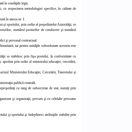
ă în condiţiile legii;
i, cu respectarea metodologiei specifice, în calitate de
zută în anexa nr. 1.
ui şi sportului, prin ordin al preşedintelui Autorităţii, se
posturilor, numărul posturilor de conducere şi numărul
ici şi personal contractual.
emnitarii, iar pentru unităţile subordonate acesteia este
tăţii se stabilesc prin fişa postului, în conformitate cu
 aprobat prin ordin al ministrului educaţiei, cercetării,
 avizul Ministerului Educaţiei, Cercetării, Tineretului şi
inistraţia publică centrală.
cepreşedinţi cu rang de subsecretar de stat, numiţi prin
 organisme şi organizaţii, precum şi cu celelalte persoane
ului şi sportului şi îndeplinesc atribuţiile stabilite prin