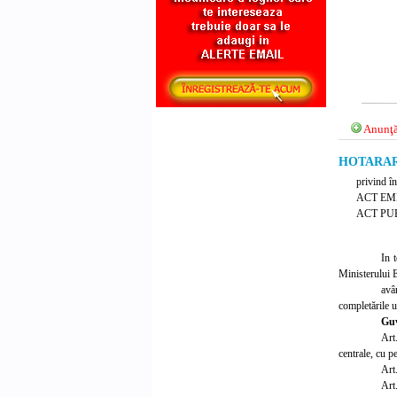
Anunţă
HOTARARE 
privind în
ACT EM
ACT PUB
In 
Ministerului E
avâ
completările u
Gu
Art
centrale, cu p
Art.
Art.