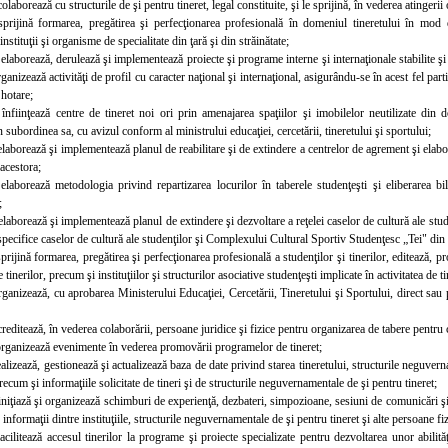
olaborează cu structurile de şi pentru tineret, legal constituite, şi le sprijină, în vederea atingeri
sprijină formarea, pregătirea şi perfecţionarea profesională în domeniul tineretului în mod di
nstituţii şi organisme de specialitate din ţară şi din străinătate;
laborează, derulează şi implementează proiecte şi programe interne şi internaţionale stabilite şi a
rganizează activităţi de profil cu caracter naţional şi internaţional, asigurându-se în acest fel part
 hotare;
înfiinţează centre de tineret noi ori prin amenajarea spaţiilor şi imobilelor neutilizate din 
in subordinea sa, cu avizul conform al ministrului educaţiei, cercetării, tineretului şi sportului;
elaborează şi implementează planul de reabilitare şi de extindere a centrelor de agrement şi elab
acestora;
elaborează metodologia privind repartizarea locurilor în taberele studenţeşti şi eliberarea bile
;
elaborează şi implementează planul de extindere şi dezvoltare a reţelei caselor de cultură ale st
r specifice caselor de cultură ale studenţilor şi Complexului Cultural Sportiv Studenţesc „Tei" din
sprijină formarea, pregătirea şi perfecţionarea profesională a studenţilor şi tinerilor, editează, 
e tinerilor, precum şi instituţiilor şi structurilor asociative studenţeşti implicate în activitatea de ti
rganizează, cu aprobarea Ministerului Educaţiei, Cercetării, Tineretului şi Sportului, direct sau p
creditează, în vederea colaborării, persoane juridice şi fizice pentru organizarea de tabere pentru co
organizează evenimente în vederea promovării programelor de tineret;
ealizează, gestionează şi actualizează baza de date privind starea tineretului, structurile neguvern
ecum şi informaţiile solicitate de tineri şi de structurile neguvernamentale de şi pentru tineret;
iniţiază şi organizează schimburi de experienţă, dezbateri, simpozioane, sesiuni de comunicări şi 
nformaţii dintre instituţiile, structurile neguvernamentale de şi pentru tineret şi alte persoane fizi
facilitează accesul tinerilor la programe şi proiecte specializate pentru dezvoltarea unor abili