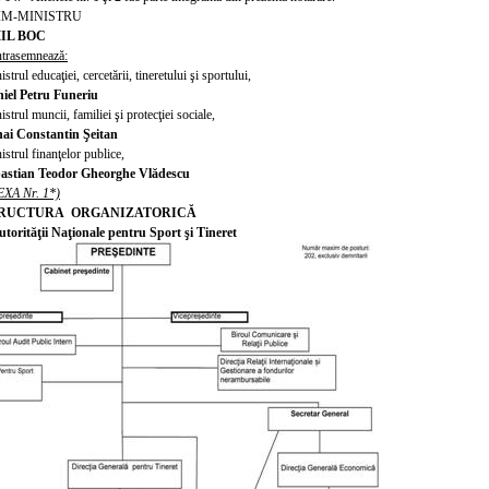
IM-MINISTRU
IL BOC
trasemnează:
strul educaţiei, cercetării, tineretului şi sportului,
iel Petru Funeriu
strul muncii, familiei şi protecţiei sociale,
ai Constantin Şeitan
istrul finanţelor publice,
astian Teodor Gheorghe Vlădescu
XA Nr. 1*)
RUCTURA ORGANIZATORICĂ
utorităţii Naţionale pentru Sport şi Tineret