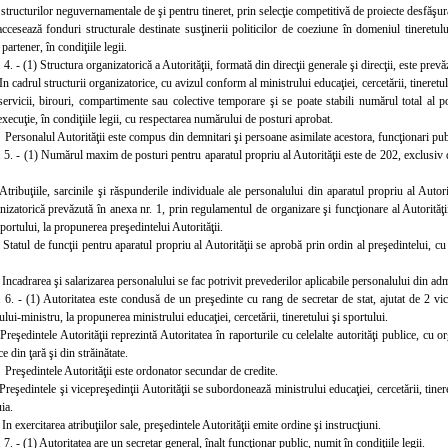
e structurilor neguvernamentale de şi pentru tineret, prin selecţie competitivă de proiecte desfăşurat
accesează fonduri structurale destinate susţinerii politicilor de coeziune în domeniul tineretulu
partener, în condiţiile legii.
 4. - (1) Structura organizatorică a Autorităţii, formată din direcţii generale şi direcţii, este prevă
In cadrul structurii organizatorice, cu avizul conform al ministrului educaţiei, cercetării, tineretul
servicii, birouri, compartimente sau colective temporare şi se poate stabili numărul total al 
execuţie, în condiţiile legii, cu respectarea numărului de posturi aprobat.
 Personalul Autorităţii este compus din demnitari şi persoane asimilate acestora, funcţionari publ
. 5. - (1) Numărul maxim de posturi pentru aparatul propriu al Autorităţii este de 202, exclusiv d
 Atribuţiile, sarcinile şi răspunderile individuale ale personalului din aparatul propriu al Autori
nizatorică prevăzută în anexa nr. 1, prin regulamentul de organizare şi funcţionare al Autorităţii,
sportului, la propunerea preşedintelui Autorităţii.
 Statul de funcţii pentru aparatul propriu al Autorităţii se aprobă prin ordin al preşedintelui, cu
Incadrarea şi salarizarea personalului se fac potrivit prevederilor aplicabile personalului din adm
. 6. - (1) Autoritatea este condusă de un preşedinte cu rang de secretar de stat, ajutat de 2 vi
ului-ministru, la propunerea ministrului educaţiei, cercetării, tineretului şi sportului.
 Preşedintele Autorităţii reprezintă Autoritatea în raporturile cu celelalte autorităţi publice, cu
ice din ţară şi din străinătate.
 Preşedintele Autorităţii este ordonator secundar de credite.
Preşedintele şi vicepreşedinţii Autorităţii se subordonează ministrului educaţiei, cercetării, tineret
ia.
In exercitarea atribuţiilor sale, preşedintele Autorităţii emite ordine şi instrucţiuni.
 7. - (1) Autoritatea are un secretar general, înalt funcţionar public, numit în condiţiile legii.