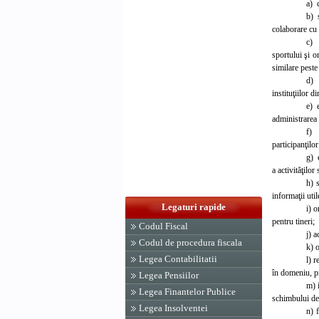
a) c
b) 
colaborare cu i
c) e
sportului şi o
similare peste
d) 
instituţiilor d
e) 
administrarea 
f) 
participanţilor
g) 
a activităţilo
h) 
informaţii util
Legaturi rapide
i) o
pentru tineri;
Codul Fiscal
j) a
Codul de procedura fiscala
k) 
Legea Contabilitatii
l) r
în domeniu, pr
Legea Pensiilor
m) 
Legea Finantelor Publice
schimbului de i
Legea Insolventei
n) 