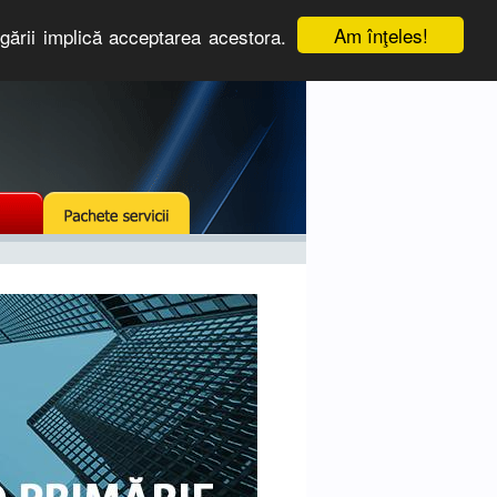
Am înţeles!
igării implică acceptarea acestora.