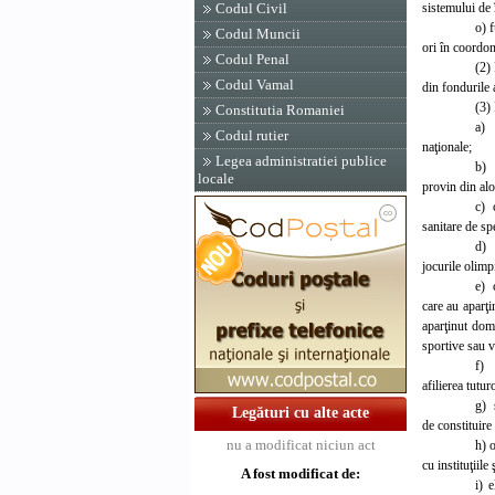
sistemului de
Codul Civil
o) f
Codul Muncii
ori în coordon
Codul Penal
(2) 
Codul Vamal
din fondurile 
(3) 
Constitutia Romaniei
a) e
Codul rutier
naţionale;
Legea administratiei publice
b) 
locale
provin din aloc
c) c
sanitare de sp
d) 
jocurile olim
e) 
care au aparţi
aparţinut dome
sportive sau v
f) 
afilierea tutur
g) 
Legături cu alte acte
de constituire
nu a modificat niciun act
h) 
cu instituţiile
A fost modificat de:
i) 