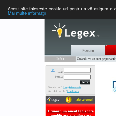
Acest site foloseşte cookie-uri pentru a vă asigura o e
Mai multe informaţii
Nou :
Legex.ro - portal de legislati
Info :
Creându-vă un cont pe portalul ww
Info :
www.tntauto.ro - Managementul 
E-
mail:
Parola:
Nu ai cont?
Inregistreaza-te
Ai uitat parola?
Click aici