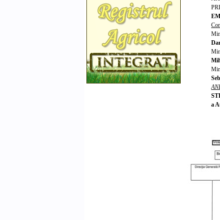
PR
EM
Con
Mini
Dan
Mini
Mih
Min
Seb
ANE
ST
a A