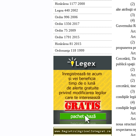
(2)
Hotărârea 1177 2000
alte atribuţii s
Legea 440 2002
(3) 
Ordin 996 2006
(4)
Ordin 1356 2017
Guvernului Rom
Ordin 75 2009
Art.
Art.
Ordin 1791 2015
(2) 
Hotărârea 81 2015
propunerea pre
Ordonanţa 118 1999
Art
Cercetării, Ti
publică spaţii 
(2) 
Art.
(2)
cercetării, tin
(3)
condiţiile legi
(4)
condiţiile legi
Art.
Art
noua structură
respectarea re
Art.