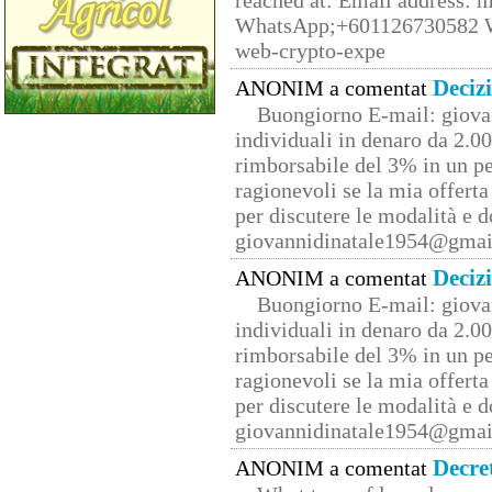
reached at: Email address:
WhatsApp;+601126730582 W
web-crypto-expe
Deciz
ANONIM a comentat
Buongiorno E-mail: giova
individuali in denaro da 2.00
rimborsabile del 3% in un pe
ragionevoli se la mia offerta
per discutere le modalità e 
giovannidinatale1954@­gmai
Deciz
ANONIM a comentat
Buongiorno E-mail: giova
individuali in denaro da 2.00
rimborsabile del 3% in un pe
ragionevoli se la mia offerta
per discutere le modalità e 
giovannidinatale1954@­gmai
Decre
ANONIM a comentat