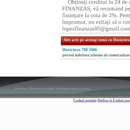
Obțineți creditul în 24 d
FINANZAS, vă recomand pent
finanțare la cota de 2%. Pent
împrumut, nu ezitați să o con
lopezfinanzas95@gmail.co
Alte acte pe aceeaşi temă cu Hotărâre
Hotărârea 780 2006
privind stabilirea schemei de comercializare
Harta site
|
Termeni si conditii
|
Informatii despre cookie
Coduri postale
Prefixe si Coduri po