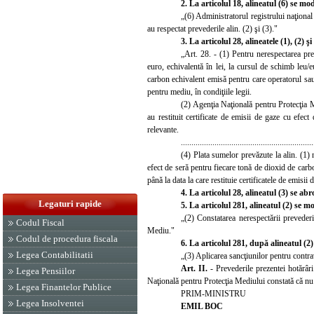
2. La articolul 18, alineatul (6) se
modi
„(6) Administratorul registrului naţional
au respectat prevederile alin. (2) şi (3)."
3. La artic
olul 28, alineatele (1), (2) 
„Art. 28. - (1) Pentru nerespectarea prev
euro, echivalentă în lei, la cursul de schimb leu/
carbon echivalent emisă pentru care operatorul sau 
pentru mediu, în condiţiile legii.
(2) Agenţia Naţională pentru Protecţia 
au restituit certificate de emisii de gaze cu efect
relevante.
...............................................................
(4) Plata sumelor prevăzute la alin. (1) 
efect de seră pentru fiecare tonă de dioxid de carbo
până la data la care restituie certificatele de emisi
4.
La articolul 28, alineatul (3) se abr
Legaturi rapide
5. La articolul 281
, alineatul (2) se 
„(2) Constatarea nerespectării preveder
Codul Fiscal
Mediu."
Codul de procedura fiscala
6. La articolul 281
, după alineatul (2
Legea Contabilitatii
„(3) Aplicarea sancţiunilor pentru contra
Art. II.
- Prevederile prezentei hotărâri
Legea Pensiilor
Naţională pentru Protecţia Mediului constată că nu şi
Legea Finantelor Publice
PRIM-MINISTRU
Legea Insolventei
EMIL BOC