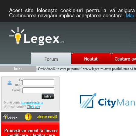
Acest site foloseşte cookie-uri pentru a vă asigura 
Continuarea navigării implică acceptarea acestora.
Mai 
Nou :
Legex.ro - portal de legislatie romaneasca. Un serviciu oferit g
Info :
Creându-vă un cont pe portalul www.legex.ro aveţi posibilitatea să fiţi
Info :
www.tntauto.ro - Managementul Integrat al Parcului Auto
E-
mail:
Parola:
Nu ai cont?
Inregistreaza-te
Ai uitat parola?
Click aici