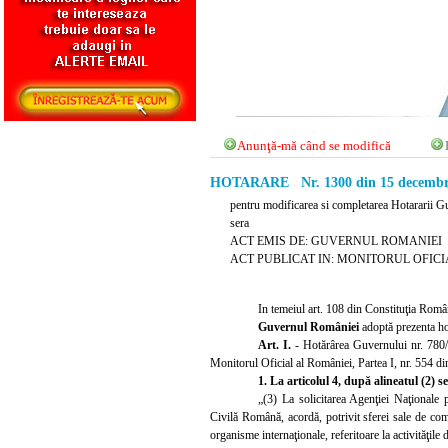
Anunţă-mă când se modifică
HOTARARE Nr. 1300 din 15 decembr
pentru modificarea si completarea Hotararii Guv
sera
ACT EMIS DE: GUVERNUL ROMANIEI
ACT PUBLICAT IN: MONITORUL OFICIAL 
In temeiul art. 108 d
in Constituţia Român
Guvernul României
adoptă prezenta ho
Art. I.
- Hotărârea Guvernului nr. 780/2
Monitorul Oficial
al României, Partea I,
nr. 554 di
1.
La articolul 4, după alineatul (2) s
„(3) La s
olicitarea Agenţiei Naţionale 
Civilă Română, acordă, potrivit sferei sale de com
organisme internaţionale, referitoare la activităţile 