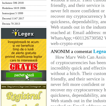
Incheiere 596 2018
friendly, and their service i
Hotărârea 1619 2006
never felt more confident or
Instrucţiuni 5 1999
recover my cryptocurrency h
Decretul 1147 2017
quickness, dependability, an
Decizia 70 2013
Web stands out in the indus
reached at: Email address:
WhatsApp;+601126730582 W
web-crypto-expe
Legea
ANONIM a comentat
How Marv Web Can Assist
of cryptocurrencies has be
incredibly quick and effecti
without a hitch. Their custo
friendly, and their service i
never felt more confident or
recover my cryptocurrency h
quickness, dependability, an
Web stands out in the indus