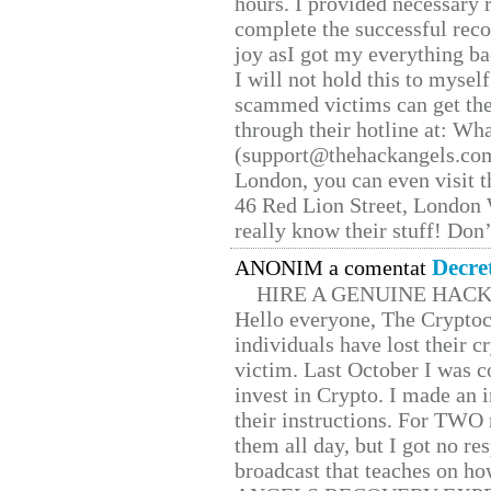
hours. I provided necessary 
complete the successful reco
joy asI got my everything bac
I will not hold this to myself
scammed victims can get the
through their hotline at: W
(support@thehackangels.com
London, you can even visit th
46 Red Lion Street, London
really know their stuff! Don’
Decre
ANONIM a comentat
HIRE A GENUINE HAC
Hello everyone, The Cryptocu
individuals have lost their c
victim. Last October I was 
invest in Crypto. I made an i
their instructions. For TWO 
them all day, but I got no re
broadcast that teaches on h