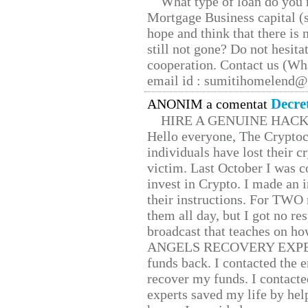
What type of loan do you 
Mortgage Business capital (s
hope and think that there is
still not gone? Do not hesita
cooperation. Contact us (W
email id : sumitihomelend
Decre
ANONIM a comentat
HIRE A GENUINE HAC
Hello everyone, The Cryptocu
individuals have lost their c
victim. Last October I was 
invest in Crypto. I made an i
their instructions. For TWO 
them all day, but I got no re
broadcast that teaches on h
ANGELS RECOVERY EXPERT. H
funds back. I contacted the 
recover my funds. I contact
experts saved my life by hel