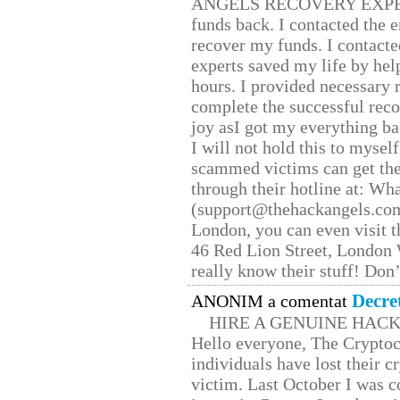
ANGELS RECOVERY EXPERT. H
funds back. I contacted the 
recover my funds. I contact
experts saved my life by hel
hours. I provided necessary 
complete the successful reco
joy asI got my everything bac
I will not hold this to myself
scammed victims can get the
through their hotline at: W
(support@thehackangels.com
London, you can even visit th
46 Red Lion Street, London
really know their stuff! Don’
Decre
ANONIM a comentat
HIRE A GENUINE HAC
Hello everyone, The Cryptocu
individuals have lost their c
victim. Last October I was 