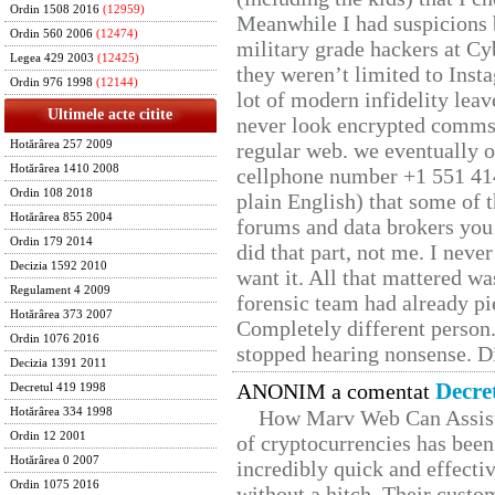
Ordin 1508 2016
(12959)
Meanwhile I had suspicions 
Ordin 560 2006
(12474)
military grade hackers at Cy
Legea 429 2003
(12425)
they weren’t limited to Inst
Ordin 976 1998
(12144)
lot of modern infidelity leav
Ultimele acte citite
never look encrypted comms, 
Hotărârea 257 2009
regular web. we eventually 
Hotărârea 1410 2008
cellphone number +1 551 41
Ordin 108 2018
plain English) that some of t
Hotărârea 855 2004
forums and data brokers you 
Ordin 179 2014
did that part, not me. I neve
Decizia 1592 2010
want it. All that mattered w
Regulament 4 2009
forensic team had already pie
Hotărârea 373 2007
Completely different person
Ordin 1076 2016
stopped hearing nonsense. Di
Decizia 1391 2011
Decre
ANONIM a comentat
Decretul 419 1998
Hotărârea 334 1998
How Marv Web Can Assist
Ordin 12 2001
of cryptocurrencies has be
Hotărârea 0 2007
incredibly quick and effecti
Ordin 1075 2016
without a hitch. Their custo