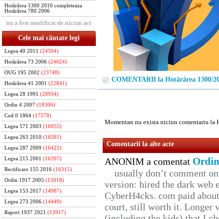
Hotărârea 1300 2010 completeaza
Hotărârea 780 2006
nu a fost modificat de niciun act
Cele mai căutate legi
Legea 40 2011
(24594)
Hotărârea 73 2006
(24024)
OUG 195 2002
(23748)
COMENTARII la Hotărârea 1300/2
Hotărârea 41 2001
(22841)
Legea 28 1991
(20934)
Ordin 4 2007
(18306)
Cod 0 1864
(17578)
Momentan nu exista niciun comentariu la 
Legea 571 2003
(16955)
Legea 263 2010
(16581)
Comentarii la alte acte
Legea 287 2009
(16422)
Ordin
Legea 215 2001
(16397)
ANONIM a comentat
Rectificare 155 2016
(16315)
usually don’t comment on t
Ordin 1917 2005
(15018)
version: hired the dark web 
Legea 153 2017
(14987)
CyberH4cks. com paid about 
Legea 273 2006
(14449)
court, still worth it. Longer
Raport 1937 2021
(13917)
(including the kids) that I ch