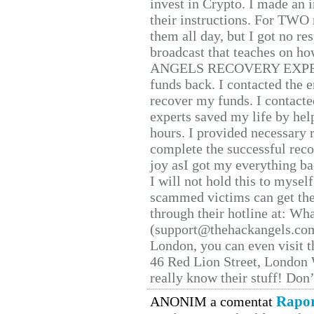
invest in Crypto. I made an i
their instructions. For TWO 
them all day, but I got no re
broadcast that teaches on h
ANGELS RECOVERY EXPERT. H
funds back. I contacted the 
recover my funds. I contact
experts saved my life by hel
hours. I provided necessary 
complete the successful reco
joy asI got my everything bac
I will not hold this to myself
scammed victims can get the
through their hotline at: W
(support@thehackangels.com
London, you can even visit th
46 Red Lion Street, London
really know their stuff! Don’
Rapor
ANONIM a comentat