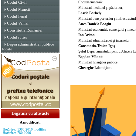
Contrasemnează:
Codul Civil
Ministrul mediului şi pădurilor,
Codul Muncii
Laszlo Borbely
Codul Penal
Ministrul transporturilor şi infrastructuri
Codul Vamal
Anca Daniela Boagiu
Ministrul economiei, comerţului şi mediu
Constitutia Romaniei
Ion Ariton
Codul rutier
Ministrul administraţiei şi internelor,
Legea administratiei publice
Constantin-Traian Igaş
locale
Şeful Departamentului pentru Afaceri E
Bogdan Mănoiu
Ministrul finanţelor publice,
Gheorghe Ialomiţianu
Legături cu alte acte
A modificat:
Hotărârea 1300 2010 modifica
Hotărârea 780 2006