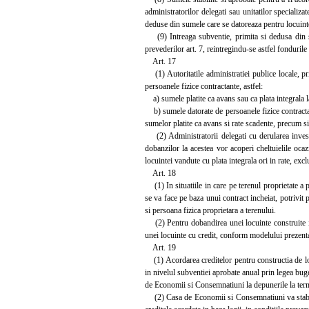
administratorilor delegati sau unitatilor specializa
deduse din sumele care se datoreaza pentru locuintel
(9) Intreaga subventie, primita si dedusa din sum
prevederilor art. 7, reintregindu-se astfel fonduril
Art. 17
(1) Autoritatile administratiei publice locale, pri
persoanele fizice contractante, astfel:
a) sumele platite ca avans sau ca plata integrala la n
b) sumele datorate de persoanele fizice contractante
sumelor platite ca avans si rate scadente, precum si
(2) Administratorii delegati cu derularea investi
dobanzilor la acestea vor acoperi cheltuielile oca
locuintei vandute cu plata integrala ori in rate, ex
Art. 18
(1) In situatiile in care pe terenul proprietate a p
se va face pe baza unui contract incheiat, potrivit p
si persoana fizica proprietara a terenului.
(2) Pentru dobandirea unei locuinte construite in 
unei locuinte cu credit, conform modelului prezenta
Art. 19
(1) Acordarea creditelor pentru constructia de l
in nivelul subventiei aprobate anual prin legea buge
de Economii si Consemnatiuni la depunerile la term
(2) Casa de Economii si Consemnatiuni va stabili 