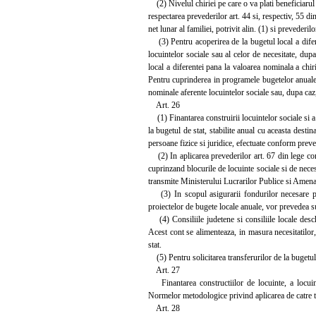
(2) Nivelul chiriei pe care o va plati beneficiarul r
respectarea prevederilor art. 44 si, respectiv, 55 d
net lunar al familiei, potrivit alin. (1) si prevederilo
(3) Pentru acoperirea de la bugetul local a diferent
locuintelor sociale sau al celor de necesitate, dup
local a diferentei pana la valoarea nominala a chiri
Pentru cuprinderea in programele bugetelor anuale a
nominale aferente locuintelor sociale sau, dupa caz, 
Art. 26
(1) Finantarea construirii locuintelor sociale si a 
la bugetul de stat, stabilite anual cu aceasta destin
persoane fizice si juridice, efectuate conform preve
(2) In aplicarea prevederilor art. 67 din lege cons
cuprinzand blocurile de locuinte sociale si de nece
transmite Ministerului Lucrarilor Publice si Amenaja
(3) In scopul asigurarii fondurilor necesare pent
proiectelor de bugete locale anuale, vor prevedea su
(4) Consiliile judetene si consiliile locale deschi
Acest cont se alimenteaza, in masura necesitatilor
stat.
(5) Pentru solicitarea transferurilor de la bugetul 
Art. 27
Finantarea constructiilor de locuinte, a locuinte
Normelor metodologice privind aplicarea de catre tr
Art. 28