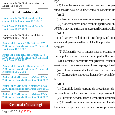
lege.
Hotărârea 1275 2000 in legatura cu
(4) La eliberarea autorizatiilor de construire pentr
Legea 114 1996
dupa aceasta data, se va tine seama de conditiile stab
A fost modificat de:
Art. 2
Hotărârea 1275 2000 modificat si
(1) Terenurile care se concesioneaza pentru construi
completat de Hotărârea 457 2017
(2) Concesionarea unor terenuri apartinand unitati
Hotărârea 1275 2000 modificat de
50/1991 privind autorizarea executarii constructiilo
Hotărârea 1097 2008
Art. 3
Hotărârea 1275 2000 completat de
(1) In vederea solutionarii cererilor privind conce
Hotărârea 1097 2008
evidenta si pentru analiza solicitarilor primite. In 
Articolul 1 din actul Hotărârea 1275
2000 modificat de articolul 2 din actul
necesare.
Hotărârea 400 2003
(2) Solicitarile vor fi inregistrate in ordinea pr
Articolul 1 din actul Hotărârea 1275
municipiilor si ai sectoarelor municipiului Bucurest
2000 modificat de articolul 3 din actul
(3) Comisiile constituite vor prezenta consiliilo
Hotărârea 1278 2002
acestora, cu motivarea admiterii sau respingerii soli
Articolul 1 din actul Hotărârea 1275
2000 modificat de articolul 2 din actul
(4) Hotararile consiliilor locale vor fi afisate in l
Hotărârea 950 2002
(5) Contestatiile impotriva hotararilor consiliilor 
Articolul 79 din actul Hotărârea 1275
legii.
2000 modificat de Hotărârea 366 2001
Art. 4
Articolul 84 din actul Hotărârea 1275
(1) Consiliile locale raspund de pregatirea si de as
2000 modificat de Hotărârea 366 2001
constructiilor de locuinte in corelare cu programul
Articolul 85 din actul Hotărârea 1275
2000 modificat de Hotărârea 366 2001
(2) Lucrarile de viabilizare a terenurilor destinate
(3) Primarii vor aduce la cunostinta publicului am
Cele mai căutate legi
locuinte in scopul vanzarii sau inchirierii, preciza
Legea 40 2011
(24592)