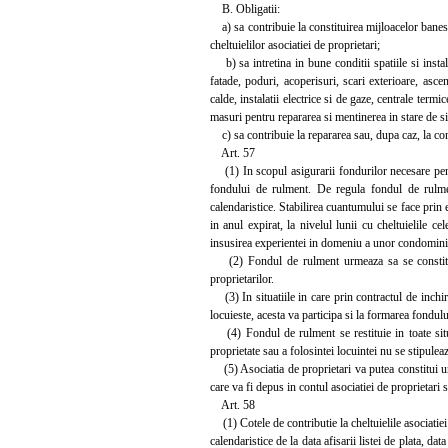
B. Obligatii:
a) sa contribuie la constituirea mijloacelor banesti 
cheltuielilor asociatiei de proprietari;
b) sa intretina in bune conditii spatiile si instala
fatade, poduri, acoperisuri, scari exterioare, ascen
calde, instalatii electrice si de gaze, centrale termic
masuri pentru repararea si mentinerea in stare de sig
c) sa contribuie la repararea sau, dupa caz, la con
Art. 57
(1) In scopul asigurarii fondurilor necesare pentru
fondului de rulment. De regula fondul de rulmen
calendaristice. Stabilirea cuantumului se face prin 
in anul expirat, la nivelul lunii cu cheltuielile cel
insusirea experientei in domeniu a unor condomini
(2) Fondul de rulment urmeaza sa se constituie p
proprietarilor.
(3) In situatiile in care prin contractul de inchiri
locuieste, acesta va participa si la formarea fondul
(4) Fondul de rulment se restituie in toate situa
proprietate sau a folosintei locuintei nu se stipuleaz
(5) Asociatia de proprietari va putea constitui un 
care va fi depus in contul asociatiei de proprietari 
Art. 58
(1) Cotele de contributie la cheltuielile asociatiei
calendaristice de la data afisarii listei de plata, da