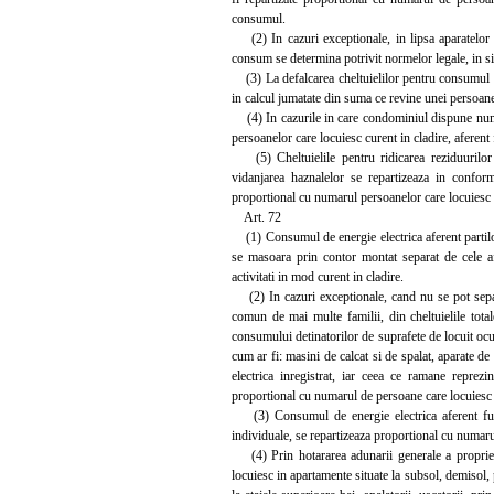
consumul.
(2) In cazuri exceptionale, in lipsa aparatelor d
consum se determina potrivit normelor legale, in si
(3) La defalcarea cheltuielilor pentru consumul d
in calcul jumatate din suma ce revine unei persoane 
(4) In cazurile in care condominiul dispune numai
persoanelor care locuiesc curent in cladire, aferent
(5) Cheltuielile pentru ridicarea reziduurilor s
vidanjarea haznalelor se repartizeaza in conformi
proportional cu numarul persoanelor care locuiesc 
Art. 72
(1) Consumul de energie electrica aferent partilor 
se masoara prin contor montat separat de cele afe
activitati in mod curent in cladire.
(2) In cazuri exceptionale, cand nu se pot separa
comun de mai multe familii, din cheltuielile tota
consumului detinatorilor de suprafete de locuit ocu
cum ar fi: masini de calcat si de spalat, aparate de
electrica inregistrat, iar ceea ce ramane reprezin
proportional cu numarul de persoane care locuiesc 
(3) Consumul de energie electrica aferent funct
individuale, se repartizeaza proportional cu numaru
(4) Prin hotararea adunarii generale a proprietar
locuiesc in apartamente situate la subsol, demisol, 