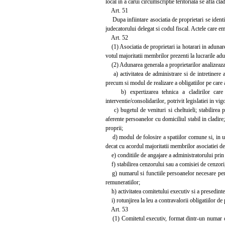
local in a carui circumscriptie teritoriala se afla clad
Art. 51
Dupa infiintare asociatia de proprietari se identi
judecatorului delegat si codul fiscal. Actele care em
Art. 52
(1) Asociatia de proprietari ia hotarari in adunarea 
votul majoritatii membrilor prezenti la lucrarile adu
(2) Adunarea generala a proprietarilor analizeaza pr
a) activitatea de administrare si de intretinere a 
precum si modul de realizare a obligatiilor pe care as
b) expertizarea tehnica a cladirilor care pre
interventie/consolidarilor, potrivit legislatiei in vig
c) bugetul de venituri si cheltuieli; stabilirea pe
aferente persoanelor cu domiciliul stabil in cladire;
proprii;
d) modul de folosire a spatiilor comune si, in une
decat cu acordul majoritatii membrilor asociatiei de 
e) conditiile de angajare a administratorului prin 
f) stabilirea cenzorului sau a comisiei de cenzori, 
g) numarul si functiile persoanelor necesare pentr
remuneratiilor;
h) activitatea comitetului executiv si a presedinte
i) rotunjirea la leu a contravalorii obligatiilor de 
Art. 53
(1) Comitetul executiv, format dintr-un numar de 