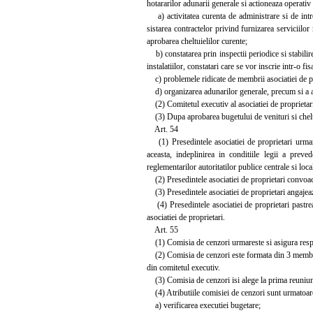
hotararilor adunarii generale si actioneaza operativ 
a) activitatea curenta de administrare si de intre
sistarea contractelor privind furnizarea serviciilor 
aprobarea cheltuielilor curente;
b) constatarea prin inspectii periodice si stabilire
instalatiilor, constatari care se vor inscrie intr-o f
c) problemele ridicate de membrii asociatiei de pr
d) organizarea adunarilor generale, precum si a alt
(2) Comitetul executiv al asociatiei de proprietari
(3) Dupa aprobarea bugetului de venituri si cheltui
Art. 54
(1) Presedintele asociatiei de proprietari urmarest
aceasta, indeplinirea in conditiile legii a preve
reglementarilor autoritatilor publice centrale si loca
(2) Presedintele asociatiei de proprietari convoaca
(3) Presedintele asociatiei de proprietari angajeaza 
(4) Presedintele asociatiei de proprietari pastreaz
asociatiei de proprietari.
Art. 55
(1) Comisia de cenzori urmareste si asigura respecta
(2) Comisia de cenzori este formata din 3 membri ca
din comitetul executiv.
(3) Comisia de cenzori isi alege la prima reuniun
(4) Atributiile comisiei de cenzori sunt urmatoar
a) verificarea executiei bugetare;