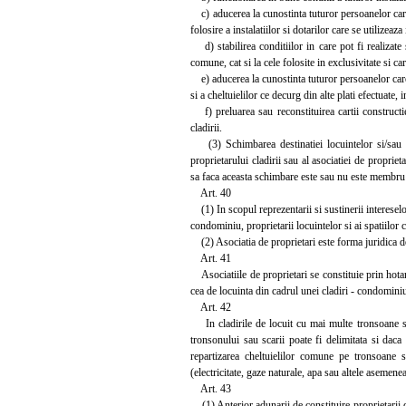
c) aducerea la cunostinta tuturor persoanelor care lo
folosire a instalatiilor si dotarilor care se utilizeaz
d) stabilirea conditiilor in care pot fi realizate se
comune, cat si la cele folosite in exclusivitate si c
e) aducerea la cunostinta tuturor persoanelor care l
si a cheltuielilor ce decurg din alte plati efectuate, i
f) preluarea sau reconstituirea cartii constructiei
cladirii.
(3) Schimbarea destinatiei locuintelor si/sau a s
proprietarului cladirii sau al asociatiei de propriet
sa faca aceasta schimbare este sau nu este membru a
Art. 40
(1) In scopul reprezentarii si sustinerii intereselor
condominiu, proprietarii locuintelor si ai spatiilor c
(2) Asociatia de proprietari este forma juridica d
Art. 41
Asociatiile de proprietari se constituie prin hotara
cea de locuinta din cadrul unei cladiri - condomini
Art. 42
In cladirile de locuit cu mai multe tronsoane sau
tronsonului sau scarii poate fi delimitata si daca
repartizarea cheltuielilor comune pe tronsoane sa
(electricitate, gaze naturale, apa sau altele asemenea
Art. 43
(1) Anterior adunarii de constituire proprietarii di