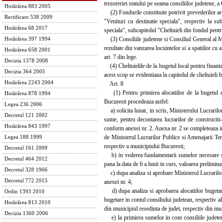
trezoreriei statului pe seama consiliilor judetene, 
Hotărârea 883 2005
(2) Fondurile constituite potrivit prevederilor art. 9
Rectificare 538 2009
"Venituri cu destinatie speciala", respectiv la sub
Hotărârea 68 2017
speciala", subcapitolul "Cheltuieli din fondul pentr
(3) Consiliile judetene si Consiliul General al Mun
Hotărârea 397 1994
rezultate din vanzarea locuintelor si a spatiilor cu 
Hotărârea 658 2001
art. 7 din lege.
Decizia 1378 2008
(4) Cheltuielile de la bugetul local pentru finantare
Decizia 364 2005
acest scop se evidentiaza la capitolul de cheltuieli
Hotărârea 2243 2004
Art. 8
(1) Pentru primirea alocatiilor de la bugetul de 
Hotărârea 878 1994
Bucuresti procedeaza astfel:
Legea 236 2006
a) solicita lunar, in scris, Ministerului Lucrarilor
Decretul 121 2002
sume, pentru decontarea lucrarilor de constructii-m
Hotărârea 843 1997
conform anexei nr. 2. Anexa nr. 2 se completeaza in 
de Ministerul Lucrarilor Publice si Amenajarii Terit
Legea 188 1999
respectiv a municipiului Bucuresti;
Decretul 161 2009
b) in vederea fundamentarii sumelor necesare sa f
Decretul 464 2012
pana la data de 6 a lunii in curs, valoarea prelimin
Decretul 328 1966
c) dupa analiza si aprobare Ministerul Lucrarilor P
Decretul 772 2015
anexei nr. 4;
d) dupa analiza si aprobarea alocatiilor bugetare
Ordin 1393 2010
bugetare in contul consiliului judetean, respectiv a
Hotărârea 813 2010
din municipiul resedinta de judet, respectiv din mu
Decizia 1360 2006
e) la primirea sumelor in cont consiliile judetene,