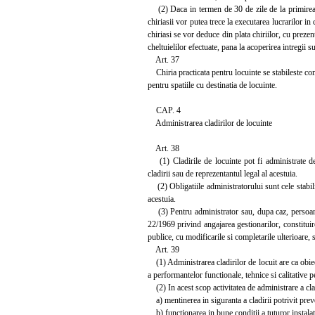
(2) Daca in termen de 30 de zile de la primirea se
chiriasii vor putea trece la executarea lucrarilor in
chiriasi se vor deduce din plata chiriilor, cu prez
cheltuielilor efectuate, pana la acoperirea intregii 
Art. 37
Chiria practicata pentru locuinte se stabileste con
pentru spatiile cu destinatia de locuinte.
CAP. 4
Administrarea cladirilor de locuinte
Art. 38
(1) Cladirile de locuinte pot fi administrate de p
cladirii sau de reprezentantul legal al acestuia.
(2) Obligatiile administratorului sunt cele stabilit
acestuia.
(3) Pentru administrator sau, dupa caz, persoana fi
22/1969 privind angajarea gestionarilor, constituire
publice, cu modificarile si completarile ulterioare,
Art. 39
(1) Administrarea cladirilor de locuit are ca obiect 
a performantelor functionale, tehnice si calitative p
(2) In acest scop activitatea de administrare a clad
a) mentinerea in siguranta a cladirii potrivit preve
b) functionarea in bune conditii a tuturor instalatii