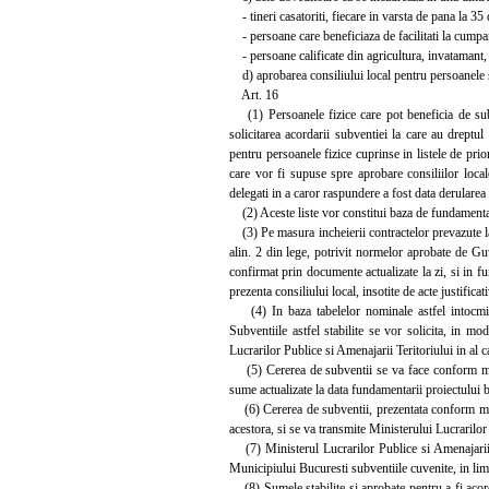
- tineri casatoriti, fiecare in varsta de pana la 35 
- persoane care beneficiaza de facilitati la cumpara
- persoane calificate din agricultura, invatamant, sa
d) aprobarea consiliului local pentru persoanele sta
Art. 16
(1) Persoanele fizice care pot beneficia de subv
solicitarea acordarii subventiei la care au dreptul p
pentru persoanele fizice cuprinse in listele de prior
care vor fi supuse spre aprobare consiliilor locale
delegati in a caror raspundere a fost data derularea 
(2) Aceste liste vor constitui baza de fundamentare 
(3) Pe masura incheierii contractelor prevazute la a
alin. 2 din lege, potrivit normelor aprobate de Gu
confirmat prin documente actualizate la zi, si in f
prezenta consiliului local, insotite de acte justificat
(4) In baza tabelelor nominale astfel intocmite 
Subventiile astfel stabilite se vor solicita, in mo
Lucrarilor Publice si Amenajarii Teritoriului in al
(5) Cererea de subventii se va face conform model
sume actualizate la data fundamentarii proiectului b
(6) Cererea de subventii, prezentata conform modelu
acestora, si se va transmite Ministerului Lucrarilor
(7) Ministerul Lucrarilor Publice si Amenajarii Te
Municipiului Bucuresti subventiile cuvenite, in limit
(8) Sumele stabilite si aprobate pentru a fi acorda