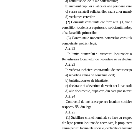
a) conditiile de locuit ale solicitantilor;
b) numarul copiilor si al celorlalte persoane care
c) starea sanatatii solicitantilor sau a unor membri
d) vechimea cererilor.
(2) Comisiile constituite conform alin. (1) vor an
consiliilor locale lista cuprinzand solicitantii indr
afisa la sediile primariilor.
(3) Contestatiile impotriva hotararilor consiliilor
competente, potrivit legii.
Art. 22
In limita numarului si structurii locuintelor socia
Repartizarea locuintelor de necesitate se va efectua in
Art. 23
In vederea incheierii contractului de inchiriere pe
a) repartitia emisa de consiliul local;
b) buletinul/cartea de identitate;
c) declaratie si adeverinta de venit net lunar realiz
d) alte documente, dupa caz, din care pot sa rezult
Art. 24
Contractul de inchiriere pentru locuinte sociale sau
respectiv 55, din lege.
Art. 25
(1) Stabilirea chiriei nominale se face cu respectar
din lege pentru locuinte de necesitate, la propunere
chiria pentru locuintele sociale, declarate ca locuin