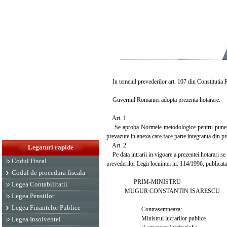
In temeiul prevederilor art. 107 din Constitutia Ro
Guvernul Romaniei adopta prezenta hotarare.
Art. 1
Se aproba Normele metodologice pentru punerea in 
prevazute in anexa care face parte integranta din pr
Art. 2
Legaturi rapide
Pe data intrarii in vigoare a prezentei hotarari 
Codul Fiscal
prevederilor Legii locuintei nr. 114/1996, publicat
Codul de procedura fiscala
PRIM-MINISTRU
Legea Contabilitatii
MUGUR CONSTANTIN ISARESCU
Legea Pensiilor
Legea Finantelor Publice
Contrasemneaza:
Ministrul lucrarilor publice
Legea Insolventei