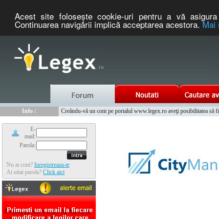
Acest site foloseşte cookie-uri pentru a vă asigura 
Continuarea navigării implică acceptarea acestora.
Mai 
Nou :
Info :
Legex.ro - portal de legislatie romaneasca. Un serviciu oferit g
Creându-vă un cont pe portalul www.legex.ro aveţi posibilitatea să fiţi
Info :
www.tntauto.ro - Managementul Integrat al Parcului Auto
Info :
Cauta coduri postale si prefixe telefonice nationale si internationale
E-
mail:
Parola:
Nu ai cont?
Inregistreaza-te
Ai uitat parola?
Click aici