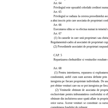
Art. 64
Privilegiul este opozabil celorlalti creditori numai 
Art. 65
Privilegiul se radiaza la cererea presedintelui asoci
a altui inscris prin care asociatia de proprietari co
Art. 66
Executarea silita se va efectua numai in temeiul unei
Art. 67
(1) In cazurile in care unii proprietari sau chirias
Regulamentul-cadru al asociatiei de proprietari cuprin
(2) Presedintele asociatiei de proprietari raspunde i
CAP. 5
Repartizarea cheltuielilor si veniturilor rezultate 
Art. 68
(1) Pentru intretinerea, repararea si exploatarea 
condominii, astfel cum sunt acestea definite prin le
inregistra pe fiecare proprietate individuala. De as
pot obtine venituri care nu se pot inregistra pe fiec
(2) Veniturile obtinute de asociatia de proprietar
exclusivitate pentru imbunatatirea confortului si efi
obtinute din inchirierea unor spatii aflate in propr
orice sursa. Aceste venituri se constituie ca surse 
completarea fondului de rulment.