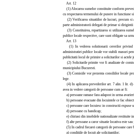
Art. 12
(1) Alocarea sumelor constituite conform prevederilo
cu respectarea termenului de punere in functiune si
(2) Verificarea situatiilor de lucrari, precum si a 
parte administratorii delegati de primar si dirigintii
(3) Constituirea, repartizarea si utilizarea sumelo
publice locale respective, care sunt obligate sa urm
Art. 13
(1) In vederea solutionarii cererilor privind co
administratiei publice locale vor stabili masuri pent
publicitatii locul de primire a solicitarilor si actele 
(2) Solicitarile primite vor fi analizate de comisii
municipiului Bucuresti.
(3) Comisiile vor prezenta consiliilor locale propu
lege.
(4) In aplicarea prevederilor art. 7 alin. 1 lit. d) 
avea in vedere categorii de persoane cum ar fi:
a) persoane ramase fara adapost in urma avarierii g
b) persoane evacuate din locuintele ce fac obiectul 
c) persoane care locuiesc in constructii expuse unu
d) persoane cu handicap;
e) chiriasi din imobilele nationalizate restituite in
f) alte persoane a caror situatie locativa este sau
(5) In cadrul fiecarei categorii de persoane care be
a) conditiile de locuit ale solicitantilor;