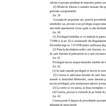
calcula si percepe penalitati de intarziere pentru su
(2) Modul de folosire a sumelor incasate din penal
generala a proprietarilor.
Art. 59
Asociatia de proprietari are, potrivit prevederilor
membrilor sai, precum si un privilegiu asupra tuturo
mai multe apartamente si/sau spatii cu alta destinati
Art. 60
(1) Privilegiul imobiliar se va intabula in partea a
7/1996 si la art. 43 si urmatoarele din Regulamentu
Decretului-lege nr. 115/1938 pentru unificarea dispoz
(2) Pana la deschiderea noilor carti funciare, in con
de carte funciara al judecatoriei in a carei circumscr
Art. 61
Privilegiul inscris asupra bunurilor imobile ale de
Art. 62
(1) In toate cazurile privilegiul se inscrie la cerer
(2) Cererea se adreseaza biroului de carte funciara
numele si domiciliul debitorului, suma datorata pe
inscrie privilegiul, prin mentionarea adresei acestui
(3) La cerere se vor anexa, in doua exemplare, extr
(4) Cererea, precum si extrasele de pe listele de pl
Art. 63
Cererea poate fi depusa de presedintele asociatiei 
delegatia de jurisconsult.