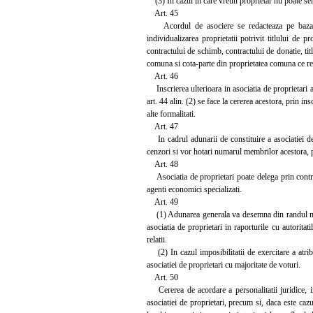
(3) In cazul in care vreun proprietar nu poate sem
Art. 45
Acordul de asociere se redacteaza pe baza pro
individualizarea proprietatii potrivit titlului de 
contractului de schimb, contractului de donatie, titl
comuna si cota-parte din proprietatea comuna ce rev
Art. 46
Inscrierea ulterioara in asociatia de proprietari a
art. 44 alin. (2) se face la cererea acestora, prin in
alte formalitati.
Art. 47
In cadrul adunarii de constituire a asociatiei de 
cenzori si vor hotari numarul membrilor acestora, 
Art. 48
Asociatia de proprietari poate delega prin contract
agenti economici specializati.
Art. 49
(1) Adunarea generala va desemna din randul membri
asociatia de proprietari in raporturile cu autoritati
relatii.
(2) In cazul imposibilitatii de exercitare a atrib
asociatiei de proprietari cu majoritate de voturi.
Art. 50
Cererea de acordare a personalitatii juridice, im
asociatiei de proprietari, precum si, daca este caz