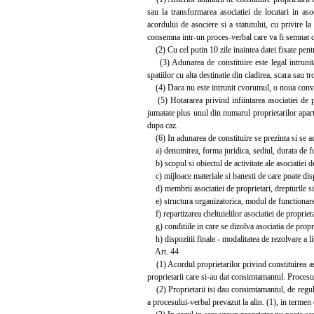
sau la transformarea asociatiei de locatari in aso
acordului de asociere si a statutului, cu privire l
consemna intr-un proces-verbal care va fi semnat de
(2) Cu cel putin 10 zile inaintea datei fixate pentru
(3) Adunarea de constituire este legal intrunita 
spatiilor cu alta destinatie din cladirea, scara sau 
(4) Daca nu este intrunit cvorumul, o noua convocare
(5) Hotararea privind infiintarea asociatiei de pr
jumatate plus unul din numarul proprietarilor apartam
dupa caz.
(6) In adunarea de constituire se prezinta si se adop
a) denumirea, forma juridica, sediul, durata de fun
b) scopul si obiectul de activitate ale asociatiei de
c) mijloace materiale si banesti de care poate dispu
d) membrii asociatiei de proprietari, drepturile si 
e) structura organizatorica, modul de functionare
f) repartizarea cheltuielilor asociatiei de proprieta
g) conditiile in care se dizolva asociatia de propri
h) dispozitii finale - modalitatea de rezolvare a liti
Art. 44
(1) Acordul proprietarilor privind constituirea as
proprietarii care si-au dat consimtamantul. Procesu
(2) Proprietarii isi dau consimtamantul, de regula
a procesului-verbal prevazut la alin. (1), in termen 