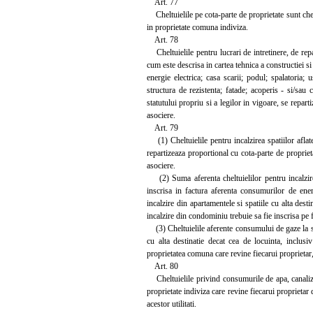
Art. 77
Cheltuielile pe cota-parte de proprietate sunt chelt
in proprietate comuna indiviza.
Art. 78
Cheltuielile pentru lucrari de intretinere, de repara
cum este descrisa in cartea tehnica a constructiei si
energie electrica; casa scarii; podul; spalatoria;
structura de rezistenta; fatade; acoperis - si/sau 
statutului propriu si a legilor in vigoare, se repart
asociere.
Art. 79
(1) Cheltuielile pentru incalzirea spatiilor aflate 
repartizeaza proportional cu cota-parte de propriet
asociere.
(2) Suma aferenta cheltuielilor pentru incalzirea
inscrisa in factura aferenta consumurilor de ener
incalzire din apartamentele si spatiile cu alta des
incalzire din condominiu trebuie sa fie inscrisa pe 
(3) Cheltuielile aferente consumului de gaze la so
cu alta destinatie decat cea de locuinta, inclusi
proprietatea comuna care revine fiecarui proprietar,
Art. 80
Cheltuielile privind consumurile de apa, canalizar
proprietate indiviza care revine fiecarui proprietar
acestor utilitati.