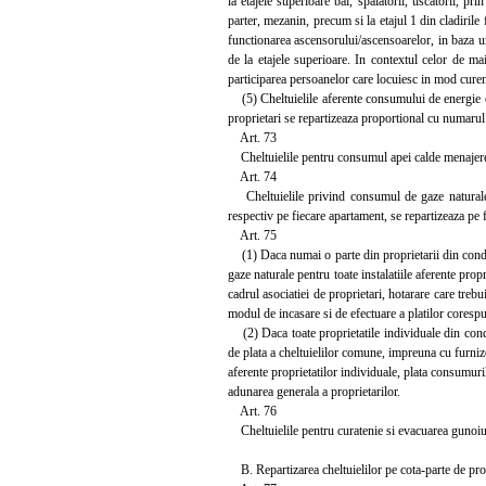
la etajele superioare bai, spalatorii, uscatorii, pr
parter, mezanin, precum si la etajul 1 din cladirile
functionarea ascensorului/ascensoarelor, in baza un
de la etajele superioare. In contextul celor de mai
participarea persoanelor care locuiesc in mod curent 
(5) Cheltuielile aferente consumului de energie ele
proprietari se repartizeaza proportional cu numarul
Art. 73
Cheltuielile pentru consumul apei calde menajere 
Art. 74
Cheltuielile privind consumul de gaze naturale pe
respectiv pe fiecare apartament, se repartizeaza pe
Art. 75
(1) Daca numai o parte din proprietarii din condom
gaze naturale pentru toate instalatiile aferente propr
cadrul asociatiei de proprietari, hotarare care treb
modul de incasare si de efectuare a platilor cores
(2) Daca toate proprietatile individuale din condo
de plata a cheltuielilor comune, impreuna cu furnizor
aferente proprietatilor individuale, plata consumuril
adunarea generala a proprietarilor.
Art. 76
Cheltuielile pentru curatenie si evacuarea gunoiul
B. Repartizarea cheltuielilor pe cota-parte de pro