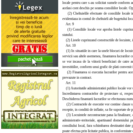
locale pentru care s-au solicitat sumele conform a
acelasi cont deschis pe seama consiliilor locale. Op
(2) Cheltuielile efectuate de consiliile locale in 
evidentiaza in contul de cheltuieli ale bugetului loca
Art. 9
(1) Consiliile locale vor aproba listele cuprinzan
statului.
(2) Listele cuprinzand constructiile de locuinte, i
Art. 10
(1) In situatiile in care la unele blocuri de locuint
servicii sau altele asemenea, finantarea lucrarilor c
se vor incasa de la viitorii beneficiari de catre a
investitiilor, conform unui grafic de plati convenit 
(2) Finantarea si executia lucrarilor pentru aceste
prevazute in contract.
Art. 11
(1) Autoritatile administratiei publice locale vor ur
Incredintarea contractelor de proiectare si, respec
Deschiderea finantarii lucrarilor se efectueaza numa
(2) Contractele de executie vor contine clauze spec
receptie, in conditii de inflatie, sa fie suportate de
(3) Locuintele necontractate pana la finalizare, d
administrativ-teritoriale, apartinand domeniului p
consiliului local, fara schimbarea destinatiei date 
poate efectua prin licitatie publica, in conformitate