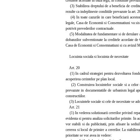
creditele acordate in baza legii, in conditiile prevazu
(3) Stabilirea dreptului de a beneficia de credite 
rezulte ca indeplineste conditiile prevazute la art. 2
(4) In toate cazurile in care beneficiarii acestor 
legale, Casa de Economii si Consemnatiuni va sista 
potrivit prevederilor contractuale.
(5) Modalitatea de fundamentare si de derulare a cr
dobanzilor subventionate la creditele acordate de 
Casa de Economii si Consemnatiuni si cu avizul Mi
Locuinta sociala si locuinta de necesitate
Art. 20
(1) In cadrul strategiei pentru dezvoltarea fondulu
acoperirea cerintelor pe plan local.
(2) Construirea locuintelor sociale si a celor de
prevazute in documentatiile de urbanism legal apro
constructiilor.
(3) Locuintele sociale si cele de necesitate se admi
Art. 21
(1) In vederea solutionarii cererilor privind repart
evidenta si pentru analiza solicitarilor primite. In a
vor stabili si da publicitatii, prin afisare la sediu
cererea si locul de primire a cererilor. La stabilirea
prioritate se vor avea in vedere: