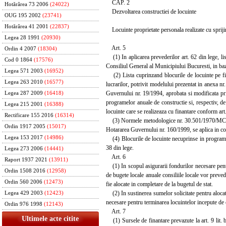
CAP. 2
Hotărârea 73 2006
(24022)
Dezvoltarea constructiei de locuinte
OUG 195 2002
(23741)
Hotărârea 41 2001
(22837)
Locuinte proprietate personala realizate cu sprijin
Legea 28 1991
(20930)
Art. 5
Ordin 4 2007
(18304)
(1) In aplicarea prevederilor art. 62 din lege, lista
Cod 0 1864
(17576)
Consiliul General al Municipiului Bucuresti, in baz
Legea 571 2003
(16952)
(2) Lista cuprinzand blocurile de locuinte pe fiec
Legea 263 2010
(16577)
lucrarilor, potrivit modelului prezentat in anexa nr
Guvernului nr. 19/1994, aprobata si modificata pri
Legea 287 2009
(16418)
programelor anuale de constructie si, respectiv, de 
Legea 215 2001
(16388)
locuinte care se realizeaza cu finantare conform art. 
Rectificare 155 2016
(16314)
(3) Normele metodologice nr. 30.501/1970/MC/199
Ordin 1917 2005
(15017)
Hotararea Guvernului nr. 160/1999, se aplica in con
Legea 153 2017
(14986)
(4) Blocurile de locuinte necuprinse in programul 
38 din lege.
Legea 273 2006
(14441)
Art. 6
Raport 1937 2021
(13911)
(1) In scopul asigurarii fondurilor necesare pentru
Ordin 1508 2016
(12958)
de bugete locale anuale consiliile locale vor preved
Ordin 560 2006
(12473)
fie alocate in completare de la bugetul de stat.
(2) In sustinerea sumelor solicitate pentru alocati
Legea 429 2003
(12423)
necesare pentru terminarea locuintelor incepute de 
Ordin 976 1998
(12143)
Art. 7
Ultimele acte citite
(1) Sursele de finantare prevazute la art. 9 lit. b