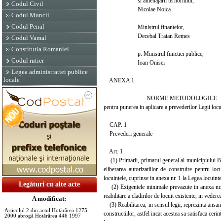
si amenajarii teritoriului,
Codul Civil
Nicolae Noica
Codul Muncii
Codul Penal
Ministrul finantelor,
Decebal Traian Remes
Codul Vamal
Constitutia Romaniei
p. Ministrul functiei publice,
Codul rutier
Ioan Onisei
Legea administratiei publice
locale
ANEXA 1
NORME METODOLOGICE
pentru punerea in aplicare a prevederilor Legii loc
CAP. 1
Prevederi generale
Art. 1
(1) Primarii, primarul general al municipiului Buc
eliberarea autorizatiilor de construire pentru lo
locuintele, cuprinse in anexa nr. 1 la Legea locuint
Legături cu alte acte
(2) Exigentele minimale prevazute in anexa nr. 1 l
reabilitare a cladirilor de locuit existente, in vedere
A modificat:
(3) Reabilitarea, in sensul legii, reprezinta ansam
Articolul 2 din actul Hotărârea 1275
constructiilor, astfel incat acestea sa satisfaca cer
2000 abrogă Hotărârea 446 1997