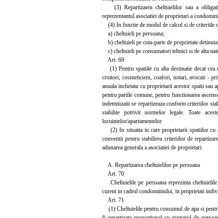
(3) Repartizarea cheltuielilor sau a obligatiilo
reprezentantul asociatiei de proprietari a condomini
(4) In functie de modul de calcul si de criteriile de
a) cheltuieli pe persoana;
b) cheltuieli pe cota-parte de proprietate detinut
c) cheltuieli pe consumatori tehnici si de alta nat
Art. 69
(1) Pentru spatiile cu alta destinatie decat cea d
croitori, cosmeticieni, coafori, notari, avocati - pr
anuala incheiata cu proprietarii acestor spatii sau a
pentru partile comune, pentru functionarea ascensor
indemnizatii se repartizeaza conform criteriilor sta
stabilite potrivit normelor legale. Toate acest
locuintelor/apartamentelor.
(2) In situatia in care proprietarii spatiilor cu a
conventii pentru stabilirea criteriilor de repartizare
adunarea generala a asociatiei de proprietari.
A. Repartizarea cheltuielilor pe persoana
Art. 70
Cheltuielile pe persoana reprezinta cheltuielile p
curent in cadrul condominiului, in proprietati indiv
Art. 71
(1) Cheltuielile pentru consumul de apa si pentru c
fi repartizate proportional cu numarul de persoa