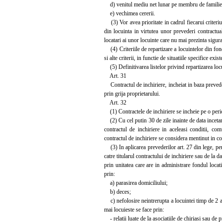
d) venitul mediu net lunar pe membru de familie
e) vechimea cererii.
(3) Vor avea prioritate in cadrul fiecarui criteriu 
din locuinta in virtutea unor prevederi contractua
locatari ai unor locuinte care nu mai prezinta sigura
(4) Criteriile de repartizare a locuintelor din fondu
si alte criterii, in functie de situatiile specifice exis
(5) Definitivarea listelor privind repartizarea locui
Art. 31
Contractul de inchiriere, incheiat in baza prevederi
prin grija proprietarului.
Art. 32
(1) Contractele de inchiriere se incheie pe o peri
(2) Cu cel putin 30 de zile inainte de data incetari
contractul de inchiriere in aceleasi conditii, co
contractul de inchiriere se considera mentinut in con
(3) In aplicarea prevederilor art. 27 din lege, pent
catre titularul contractului de inchiriere sau de la d
prin unitatea care are in administrare fondul locati
prin:
a) parasirea domiciliului;
b) deces;
c) nefolosire neintrerupta a locuintei timp de 2 ani,
mai locuieste se face prin:
- relatii luate de la asociatiile de chiriasi sau de p