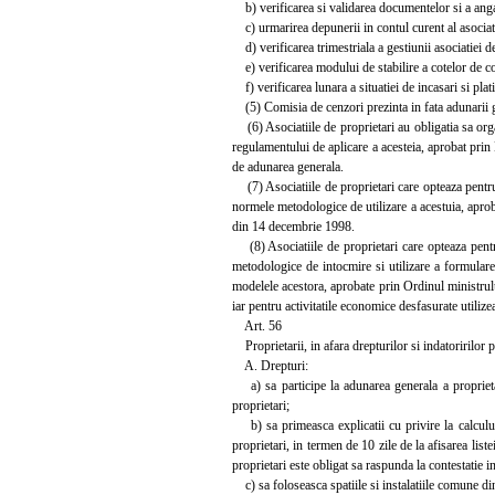
b) verificarea si validarea documentelor si a anga
c) urmarirea depunerii in contul curent al asociati
d) verificarea trimestriala a gestiunii asociatiei de
e) verificarea modului de stabilire a cotelor de cont
f) verificarea lunara a situatiei de incasari si plati
(5) Comisia de cenzori prezinta in fata adunarii gen
(6) Asociatiile de proprietari au obligatia sa organ
regulamentului de aplicare a acesteia, aprobat prin
de adunarea generala.
(7) Asociatiile de proprietari care opteaza pentru 
normele metodologice de utilizare a acestuia, aprob
din 14 decembrie 1998.
(8) Asociatiile de proprietari care opteaza pentru
metodologice de intocmire si utilizare a formulare
modelele acestora, aprobate prin Ordinul ministrul
iar pentru activitatile economice desfasurate utilize
Art. 56
Proprietarii, in afara drepturilor si indatoririlor 
A. Drepturi:
a) sa participe la adunarea generala a proprietari
proprietari;
b) sa primeasca explicatii cu privire la calculul co
proprietari, in termen de 10 zile de la afisarea list
proprietari este obligat sa raspunda la contestatie i
c) sa foloseasca spatiile si instalatiile comune din 