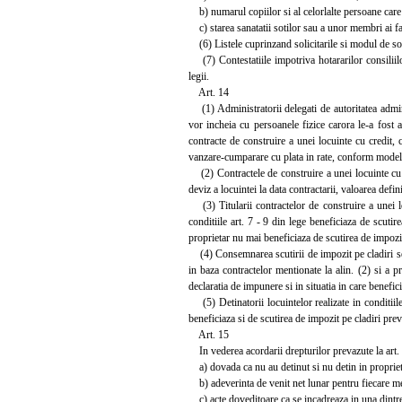
b) numarul copiilor si al celorlalte persoane care
c) starea sanatatii sotilor sau a unor membri ai fa
(6) Listele cuprinzand solicitarile si modul de solu
(7) Contestatiile impotriva hotararilor consiliilor
legii.
Art. 14
(1) Administratorii delegati de autoritatea administ
vor incheia cu persoanele fizice carora le-a fost a
contracte de construire a unei locuinte cu credit,
vanzare-cumparare cu plata in rate, conform modelulu
(2) Contractele de construire a unei locuinte cu c
deviz a locuintei la data contractarii, valoarea defin
(3) Titularii contractelor de construire a unei lo
conditiile art. 7 - 9 din lege beneficiaza de scutir
proprietar nu mai beneficiaza de scutirea de impozi
(4) Consemnarea scutirii de impozit pe cladiri se va
in baza contractelor mentionate la alin. (2) si a p
declaratia de impunere si in situatia in care benefic
(5) Detinatorii locuintelor realizate in conditiile
beneficiaza si de scutirea de impozit pe cladiri pre
Art. 15
In vederea acordarii drepturilor prevazute la art. 
a) dovada ca nu au detinut si nu detin in proprieta
b) adeverinta de venit net lunar pentru fiecare mem
c) acte doveditoare ca se incadreaza in una dintre 