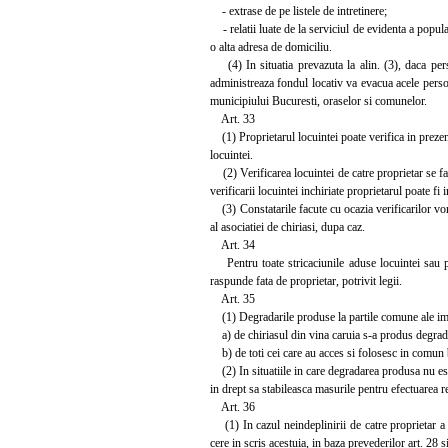
- extrase de pe listele de intretinere;
- relatii luate de la serviciul de evidenta a populati
o alta adresa de domiciliu.
(4) In situatia prevazuta la alin. (3), daca perso
administreaza fondul locativ va evacua acele persoa
municipiului Bucuresti, oraselor si comunelor.
Art. 33
(1) Proprietarul locuintei poate verifica in prezenta
locuintei.
(2) Verificarea locuintei de catre proprietar se face
verificarii locuintei inchiriate proprietarul poate fi
(3) Constatarile facute cu ocazia verificarilor vor
al asociatiei de chiriasi, dupa caz.
Art. 34
Pentru toate stricaciunile aduse locuintei sau pe
raspunde fata de proprietar, potrivit legii.
Art. 35
(1) Degradarile produse la partile comune ale imob
a) de chiriasul din vina caruia s-a produs degradare
b) de toti cei care au acces si folosesc in comun b
(2) In situatiile in care degradarea produsa nu este
in drept sa stabileasca masurile pentru efectuarea re
Art. 36
(1) In cazul neindeplinirii de catre proprietar a ob
cere in scris acestuia, in baza prevederilor art. 28 s