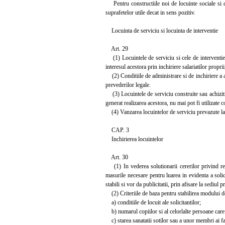
Pentru constructiile noi de locuinte sociale si de
suprafetelor utile decat in sens pozitiv.
Locuinta de serviciu si locuinta de interventie
Art. 29
(1) Locuintele de serviciu si cele de interventie f
interesul acestora prin inchiriere salariatilor propr
(2) Conditiile de administrare si de inchiriere a ac
prevederilor legale.
(3) Locuintele de serviciu construite sau achizition
generat realizarea acestora, nu mai pot fi utilizate 
(4) Vanzarea locuintelor de serviciu prevazute la al
CAP. 3
Inchirierea locuintelor
Art. 30
(1) In vederea solutionarii cererilor privind repa
masurile necesare pentru luarea in evidenta a solici
stabili si vor da publicitatii, prin afisare la sediul 
(2) Criteriile de baza pentru stabilirea modului de 
a) conditiile de locuit ale solicitantilor;
b) numarul copiilor si al celorlalte persoane care
c) starea sanatatii sotilor sau a unor membri ai fa