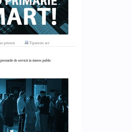
ui prieten
Tipareste act
estarile de servicii in interes public