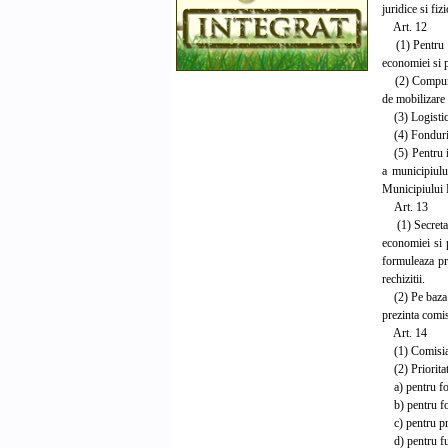
juridice si fiz
Art. 12
(1) Pentru ind
economiei si p
(2) Compunerea
de mobilizare 
(3) Logistica 
(4) Fondurile 
(5) Pentru ind
a municipiulu
Municipiului 
Art. 13
(1) Secretaria
economiei si p
formuleaza pro
rechizitii.
(2) Pe baza ac
prezinta comis
Art. 14
(1) Comisia mi
(2) Prioritati
a) pentru for
b) pentru for
c) pentru prev
d) pentru func