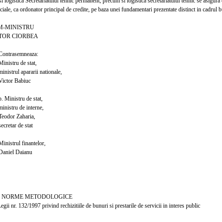
logistica Secretariatului tehnic permanent, precum si logistica secretariatului tehnic se asigura d
ale, ca ordonator principal de credite, pe baza unei fundamentari prezentate distinct in cadrul b
INISTRU
 CIORBEA
semneaza:
 de stat,
apararii nationale,
 Babiuc
tru de stat,
 de interne,
Zaharia,
 de stat
l finantelor,
 Daianu
 METODOLOGICE
egii nr. 132/1997 privind rechizitiile de bunuri si prestarile de servicii in interes public