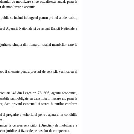
 planului de mobilizare si se actualizeaza anual, pana la
r de mobilizare a acestuia.
s public se includ in bugetul pentru primul an de razboi,
rul Apararii Nationale si cu avizul Bancii Nationale a
joritatea simpla din numarul total al membrilor care le
t fi chemate pentru prestari de servicii; verificarea si
rivit art. 48 din Legea nr. 73/1995, agentii economici,
tionabile sunt obligate sa transmita in fiecare an, pana la
rare, date privind existentul si starea bunurilor conform
i pregatire a teritoriului pentru aparare, in conditiile
va.
ca, la cererea serviciilor (Directiei) de mobilizare a
elor juridice si fizice de pe raza lor de competenta.