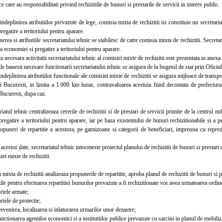
ice care au responsabilitati privind rechizitiile de bunuri si prestarile de servicii in interes public.
eplinirea atributiilor prevazute de lege, comisia mixta de rechizitii isi constituie un secretariat
regatire a teritoriului pentru aparare.
 si atributiile secretariatului tehnic se stabilesc de catre comisia mixta de rechizitii. Secretaru
a economiei si pregatire a teritoriului pentru aparare.
necesara activitatii secretariatului tehnic al comisiei mixte de rechizitii este prezentata in anexa 
banesti necesare functionarii secretariatului tehnic se asigura de la bugetul de stat prin Oficiu
eplinirea atributiilor functionale ale comisiei mixte de rechizitii se asigura mijloace de transpor
i Bucuresti, in limita a 1.000 km lunar, contravaloarea acestuia fiind decontata de prefectura
Bucuresti, dupa caz.
tul tehnic centralizeaza cererile de rechizitii si de prestari de servicii primite de la centrul mil
regatire a teritoriului pentru aparare, iar pe baza existentului de bunuri rechizitionabile si a 
puneri de repartitie a acestora, pe garnizoane si categorii de beneficiari, impreuna cu repreze
estor date, secretariatul tehnic intocmeste proiectul planului de rechizitii de bunuri si prestari d
iei mixte de rechizitii.
xta de rechizitii analizeaza propunerile de repartitie, aproba planul de rechizitii de bunuri si pr
le pentru efectuarea repartitiei bunurilor prevazute a fi rechizitionate vor avea urmatoarea ordin
tele armate;
tele de protectie;
enirea, localizarea si inlaturarea urmarilor unor dezastre;
tionarea agentilor economici si a institutiilor publice prevazute cu sarcini in planul de mobiliz