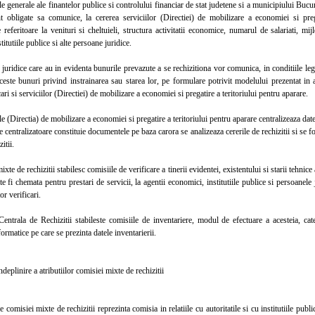
 generale ale finantelor publice si controlului financiar de stat judetene si a municipiului Bucure
t obligate sa comunice, la cererea serviciilor (Directiei) de mobilizare a economiei si preg
e referitoare la venituri si cheltuieli, structura activitatii economice, numarul de salariati, mij
itutiile publice si alte persoane juridice.
idice care au in evidenta bunurile prevazute a se rechizitiona vor comunica, in conditiile legii,
ceste bunuri privind instrainarea sau starea lor, pe formulare potrivit modelului prezentat in 
ari si serviciilor (Directiei) de mobilizare a economiei si pregatire a teritoriului pentru aparare.
 (Directia) de mobilizare a economiei si pregatire a teritoriului pentru aparare centralizeaza datel
 centralizatoare constituie documentele pe baza carora se analizeaza cererile de rechizitii si se 
itii.
e de rechizitii stabilesc comisiile de verificare a tinerii evidentei, existentului si starii tehnice
 fi chemata pentru prestari de servicii, la agentii economici, institutiile publice si persoanele 
or verificari.
ala de Rechizitii stabileste comisiile de inventariere, modul de efectuare a acesteia, categ
formatice pe care se prezinta datele inventarierii.
linire a atributiilor comisiei mixte de rechizitii
omisiei mixte de rechizitii reprezinta comisia in relatiile cu autoritatile si cu institutiile publ