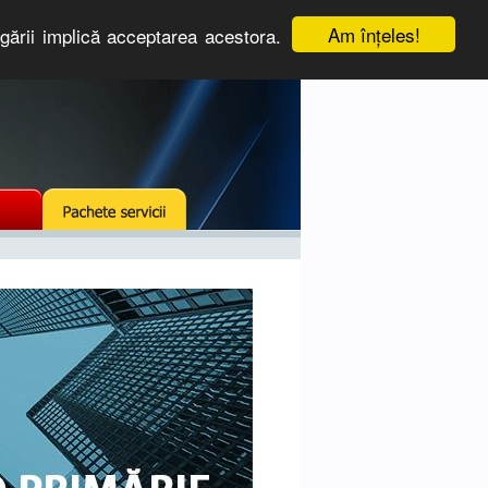
Am înţeles!
igării implică acceptarea acestora.