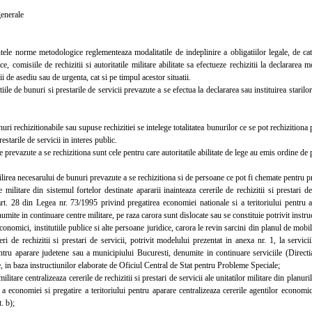
enerale
e norme metodologice reglementeaza modalitatile de indeplinire a obligatiilor legale, de catre
ice, comisiile de rechizitii si autoritatile militare abilitate sa efectueze rechizitii la declararea 
rii de asediu sau de urgenta, cat si pe timpul acestor situatii.
le de bunuri si prestarile de servicii prevazute a se efectua la declararea sau instituirea starilor
i rechizitionabile sau supuse rechizitiei se intelege totalitatea bunurilor ce se pot rechizitiona p
estarile de servicii in interes public.
revazute a se rechizitiona sunt cele pentru care autoritatile abilitate de lege au emis ordine de 
rea necesarului de bunuri prevazute a se rechizitiona si de persoane ce pot fi chemate pentru pre
ilitare din sistemul fortelor destinate apararii inainteaza cererile de rechizitii si prestari d
art. 28 din Legea nr. 73/1995 privind pregatirea economiei nationale si a teritoriului pentru a
umite in continuare centre militare, pe raza carora sunt dislocate sau se constituie potrivit instr
nomici, institutiile publice si alte persoane juridice, carora le revin sarcini din planul de mob
eri de rechizitii si prestari de servicii, potrivit modelului prezentat in anexa nr. 1, la servic
entru aparare judetene sau a municipiului Bucuresti, denumite in continuare serviciile (Directi
, in baza instructiunilor elaborate de Oficiul Central de Stat pentru Probleme Speciale;
itare centralizeaza cererile de rechizitii si prestari de servicii ale unitatilor militare din planuri
a economiei si pregatire a teritoriului pentru aparare centralizeaza cererile agentilor economici,
t. b);