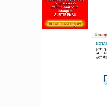
Anunţă
HOTARA
pentru apr
ACT EM
ACT PUB