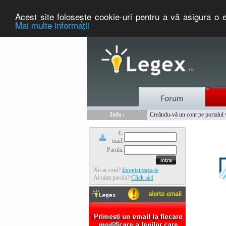
Acest site foloseşte cookie-uri pentru a vă asigura o e
Mai multe informaţii
Nou :
Legex.ro - portal de legislati
Info :
Creându-vă un cont pe portalul ww
Info :
www.tntauto.ro - Managementul 
E-
mail:
Parola:
Nu ai cont?
Inregistreaza-te
Ai uitat parola?
Click aici