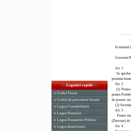
In temeiul art
Guvernul Rom
Art. 1
Se aproba Nor
prezenta hotar
Art. 2
Legaturi rapide
(1) Pentru fu
Codul Fiscal
pentru Problem
Codul de procedura fiscala
de posturi: tr
(2) Secretaria
Legea Contabilitatii
Art. 3
Legea Pensiilor
Pentru functi
Legea Finantelor Publice
(Directiei) de 
Art. 4
Legea Insolventei