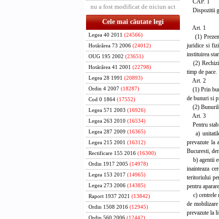
CAP. 1
nu a fost modificat de niciun act
Dispozitii g
Cele mai căutate legi
Art. 1
Legea 40 2011
(24566)
(1) Prezentel
juridice si fiz
Hotărârea 73 2006
(24012)
instituirea sta
OUG 195 2002
(23651)
(2) Rechizitii
Hotărârea 41 2001
(22798)
timp de pace.
Legea 28 1991
(20893)
Art. 2
(1) Prin bunur
Ordin 4 2007
(18287)
de bunuri si pr
Cod 0 1864
(17552)
(2) Bunurile p
Legea 571 2003
(16926)
Art. 3
Legea 263 2010
(16534)
Pentru stabili
Legea 287 2009
(16365)
a) unitatile m
prevazute la 
Legea 215 2001
(16312)
Bucuresti, den
Rectificare 155 2016
(16300)
b) agentii eco
Ordin 1917 2005
(14978)
inainteaza cer
Legea 153 2017
(14965)
teritoriului p
pentru aparare
Legea 273 2006
(14385)
c) centrele mil
Raport 1937 2021
(13842)
de mobilizare 
Ordin 1508 2016
(12945)
prevazute la li
Ordin 560 2006
(12442)