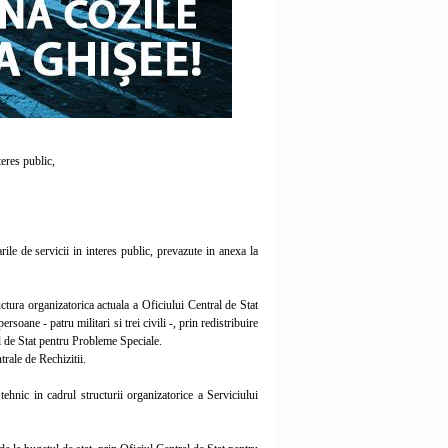
teres public,
e de servicii in interes public, prevazute in anexa la
tura organizatorica actuala a Oficiului Central de Stat
oane - patru militari si trei civili -, prin redistribuire
al de Stat pentru Probleme Speciale.
rale de Rechizitii.
ehnic in cadrul structurii organizatorice a Serviciului