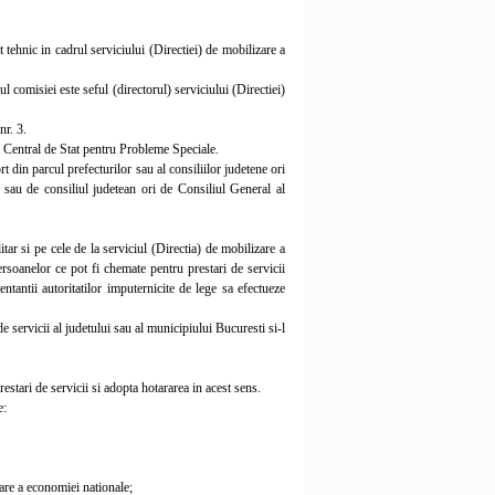
 tehnic in cadrul serviciului (Directiei) de mobilizare a
l comisiei este seful (directorul) serviciului (Directiei)
nr. 3.
l Central de Stat pentru Probleme Speciale.
t din parcul prefecturilor sau al consiliilor judetene ori
 sau de consiliul judetean ori de Consiliul General al
itar si pe cele de la serviciul (Directia) de mobilizare a
persoanelor ce pot fi chemate pentru prestari de servicii
ntantii autoritatilor imputernicite de lege sa efectueze
e servicii al judetului sau al municipiului Bucuresti si-l
estari de servicii si adopta hotararea in acest sens.
e:
are a economiei nationale;