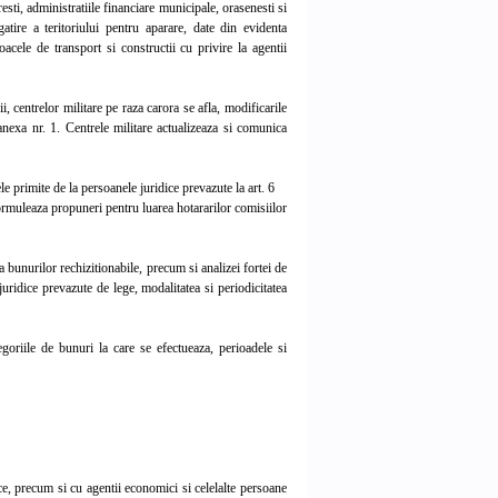
sti, administratiile financiare municipale, orasenesti si
atire a teritoriului pentru aparare, date din evidenta
loacele de transport si constructii cu privire la agentii
 centrelor militare pe raza carora se afla, modificarile
anexa nr. 1. Centrele militare actualizeaza si comunica
e primite de la persoanele juridice prevazute la art. 6
formuleaza propuneri pentru luarea hotararilor comisiilor
 a bunurilor rechizitionabile, precum si analizei fortei de
juridice prevazute de lege, modalitatea si periodicitatea
oriile de bunuri la care se efectueaza, perioadele si
ice, precum si cu agentii economici si celelalte persoane