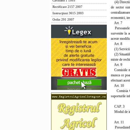
Circulara 1 1995
(4) Directiile
de sector sun
Rectificare 2157 2007
centralizatoar
Instrucţiuni 3615 2003
economici, inst
Ordin 291 2007
Art. 7
Persoanele jur
survenite la a
aceste modific
Art. 8
(1) Serviciile
(2) Situatiile
mixte de rechiz
Art. 9
Comisiile mixt
munca ce poate
efectuari acest
Art. 10
Comisia Centr
suporturile in
CAP. 3
Modul de indep
Art. 11
Presedintele c