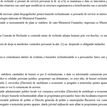
 rechizitii si prestari de servicii prevazute la lit. a) si b) se inainteaza o data cu intocmirea
ului trimestru sau cand apar modificari in structura organizatorica a beneficiarului sau a sarcinilo
necesare platii despagubirilor pentru bunurile rechizitionate si prestarile de servicii in intere
ologiei elaborate de Ministerul Finantelor.
ile si instrumentele de plata se stabilesc de catre Ministerul Finantelor, impreuna cu Ministe
entrala de Rechizitii si comisiile mixte de rechizitii adopta hotarari prin vot deschis, cu ma
ii de drept ai membrilor comisiilor prevazute la alin. (1) au drepturile si obligatiile titularilor.
i centralizarea datelor de evidenta a bunurilor rechizitionabile si a persoanelor fizice care po
abilirea cantitatilor de bunuri ce pot fi rechizitionate, o data cu informatiile comunicate pot
ublice si celelalte persoane juridice, proprietare sau detinatoare, cu orice titlu, de bunuri rechizi
rului I, serviciilor (Directiei) de mobilizare a economiei si pregatire a teritoriului pentru apa
denta ce vor fi comunicate de acestea.
le administratiei publice locale vor comunica serviciilor (Directiei) de mobilizare a economiei s
le despre bunurile rechizitionabile aflate in proprietatea persoanelor fizice din localitatea respecti
atele judetene de politie si Directia generala de politie a municipiului Bucuresti vor comuni
regatire a teritoriului pentru aparare, datele privind mijloacele auto aflate in proprietatea persoan