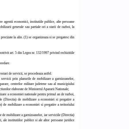
 agentii economici, institutiile publice, alte persoane
mobilizarii generale sau partiale ori a starii de razboi, la
 precizate la alin. (1) se organizeaza si se pregatesc din
otrivit art. 5 din Legea nr. 132/1997 privind rechizitiile
predare.
stari de servicii, se procedeaza astfel:
e servicii prin planurile de mobilizare a garnizoanelor,
parare, centrelor militare judetene sau al municipiului
uctiunilor elaborate de Ministerul Apararii Nationale;
ilizare a economiei nationale pentru primul an de razboi,
iile (Directia) de mobilizare a economiei si pregatire a
a) de mobilizare a economiei si pregatire a teritoriului
le de mobilizare a garnizoanelor, iar serviciile (Directia)
 ale institutiilor publice si ale altor persoane juridice