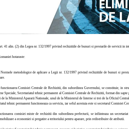
. 41 alin. (2) din Legea nr. 132/1997 privind rechizitiile de bunuri si prestarile de servicii in in
aniei hotaraste:
mele metodologice de aplicare a Legii nr. 132/1997 privind rechizitiile de bunuri si prestaril
are.
nctionarea Comisiei Centrale de Rechizitii, din subordinea Guvernului, se constituie, in struc
e Speciale, Secretariatul tehnic permanent al Comisiei Centrale de Rechizitii, format din sapte pers
ei de la Ministerul Apararii Nationale, unul de la Ministerul de Interne si trei de la Oficiul Centr
tul tehnic permanent functioneaza ca serviciu, iar seful acestuia este si secretarul Comisiei Cent
onarea comisiei mixte de rechizitii din subordinea prefecturii, se infiinteaza un secretariat t
mobilizare a economiei si pregatire a teritoriului pentru aparare, prin redistribuire de atributii.