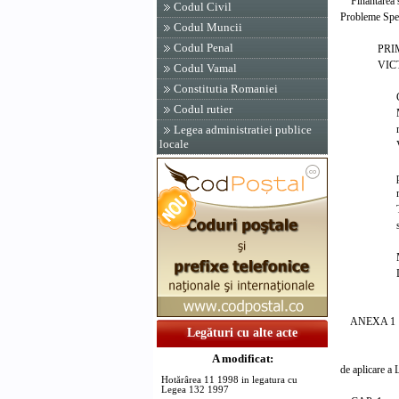
Finantarea si 
Codul Civil
Probleme Speci
Codul Muncii
Codul Penal
PRIM-M
VICTOR
Codul Vamal
Constitutia Romaniei
Contra
Codul rutier
Ministru
ministrul 
Legea administratiei publice
locale
Victor
p. Minis
ministru
Teodor 
secretar
Ministru
Daniel
ANEXA 1
Legături cu alte acte
NORME
A modificat:
de aplicare a L
Hotărârea 11 1998 in legatura cu
Legea 132 1997