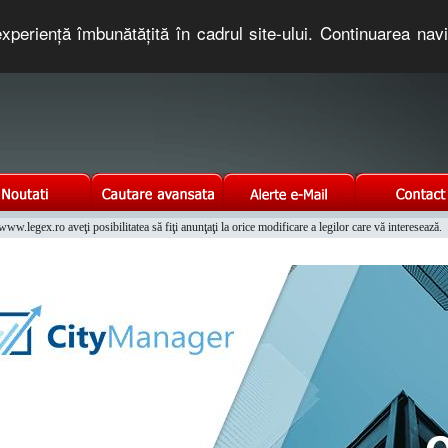
xperienţă îmbunătăţită în cadrul site-ului. Continuarea nav
e romaneasca. Un serviciu oferit gratuit de TNT COMPUTERS
w.legex.ro aveţi posibilitatea să fiţi anunţaţi la orice modificare a legilor care vă interesează.
Integrat al Parcului Auto