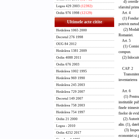
d) cererile de
Legea 429 2003
(12392)
sfarsitul prim
Art. 4
Ordin 976 1998
(12129)
(1) Fondurile 
Ultimele acte citite
potrivit metod
(2) Modalitat
Hotărârea 1065 2000
Romaniei.
Decretul 276 1998
Art. 5
OUG 84 2012
(1) Comisia C
Hotărârea 1381 2009
compun.
(2) Inlocuitor
Ordin 4088 2011
Ordin 676 2003
CAP. 2
Hotărârea 1002 1995
Transmiterea s
Hotărârea 969 1990
inventarierea
Hotărârea 245 2003
Art. 6
Hotărârea 729 2007
(1) Pentru st
Decretul 149 2007
institutiile p
Hotărârea 758 2003
finele trimest
Hotărârea 754 1997
fiselor de evi
(2) Autoritati
Ordin 21 2000
alin. (1), date
Legea - 2010
(3) Inspector
Ordin 4252 2017
economiei si p