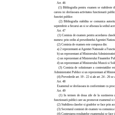
Art. 46
(1) Bibliografia pentru examen se stabileste de A
carora isi desfasoara activitatea functionarii public
functiei publice.
(2) Bibliografia stabilita se comunica autoritati
septembrie a fiecarui an si se afiseaza la sediul aces
Art. 47
(1) Comisia de examen pentru acordarea claselor s
numesc prin ordin al presedintelui Agentiei Nationa
(2) Comisia de examen este compusa din:
a) 2 reprezentanti ai Agentiei Nationale a Functio
b) un reprezentant al Ministerului Administratiei
c) un reprezentant al Ministerului Finantelor Pub
d) un reprezentant al Ministerului Muncii si Solid
(3) Comisia de solutionare a contestatiilor este
Administratiei Publice si un reprezentant al Minist
(4) Prevederile art. 19 - 22 si ale art. 24 - 26 se
Art. 48
Examenul se desfasoara in conformitate cu proced
Art. 49
(1) In termen de doua zile de la sustinerea ult
functionarii publici care au promovat examenul si st
(2) Stabilirea claselor si gradelor se face prin aco
(3) Secretarul comisiei de examen va comunica in s
(4) Contestarea rezultatelor examenului se face in