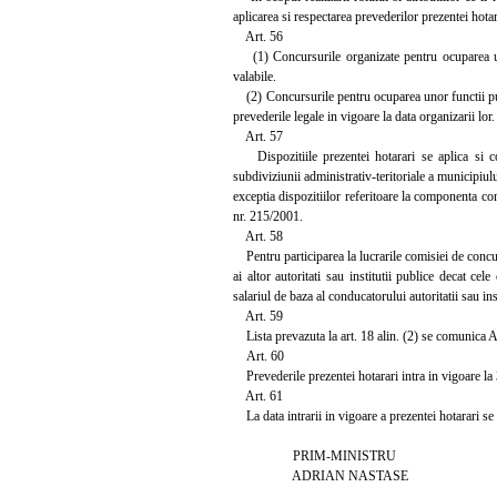
aplicarea si respectarea prevederilor prezentei hotarar
Art. 56
(1) Concursurile organizate pentru ocuparea unor 
valabile.
(2) Concursurile pentru ocuparea unor functii public
prevederile legale in vigoare la data organizarii lor.
Art. 57
Dispozitiile prezentei hotarari se aplica si co
subdiviziunii administrativ-teritoriale a municipiulu
exceptia dispozitiilor referitoare la componenta co
nr. 215/2001.
Art. 58
Pentru participarea la lucrarile comisiei de concur
ai altor autoritati sau institutii publice decat 
salariul de baza al conducatorului autoritatii sau ins
Art. 59
Lista prevazuta la art. 18 alin. (2) se comunica Age
Art. 60
Prevederile prezentei hotarari intra in vigoare la 3
Art. 61
La data intrarii in vigoare a prezentei hotarari se 
PRIM-MINISTRU
ADRIAN NASTASE