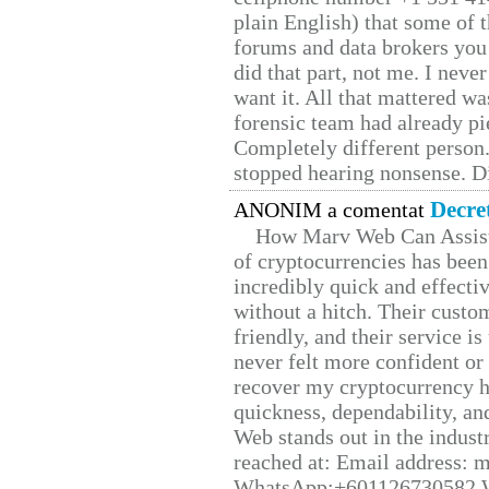
plain English) that some of t
forums and data brokers you 
did that part, not me. I neve
want it. All that mattered w
forensic team had already pie
Completely different person
stopped hearing nonsense. Di
Decre
ANONIM a comentat
How Marv Web Can Assist
of cryptocurrencies has be
incredibly quick and effecti
without a hitch. Their custo
friendly, and their service i
never felt more confident or
recover my cryptocurrency h
quickness, dependability, an
Web stands out in the indus
reached at: Email address:
WhatsApp;+601126730582 W