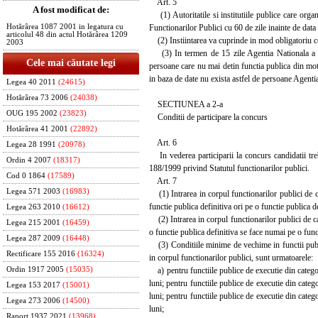
Art. 5
A fost modificat de:
(1) Autoritatile si institutiile publice care orga
Functionarilor Publici cu 60 de zile inainte de data
Hotărârea 1087 2001 in legatura cu
articolul 48 din actul Hotărârea 1209
(2) Instiintarea va cuprinde in mod obligatoriu cond
2003
(3) In termen de 15 zile Agentia Nationala a Func
Cele mai căutate legi
persoane care nu mai detin functia publica din motive
in baza de date nu exista astfel de persoane Agenti
Legea 40 2011
(24615)
Hotărârea 73 2006
(24038)
SECTIUNEA a 2-a
OUG 195 2002
(23823)
Conditii de participare la concurs
Hotărârea 41 2001
(22892)
Art. 6
Legea 28 1991
(20978)
In vederea participarii la concurs candidatii trebu
Ordin 4 2007
(18317)
188/1999 privind Statutul functionarilor publici.
Cod 0 1864
(17589)
Art. 7
Legea 571 2003
(16983)
(1) Intrarea in corpul functionarilor publici de car
functie publica definitiva ori pe o functie publica de
Legea 263 2010
(16612)
(2) Intrarea in corpul functionarilor publici de ca
Legea 215 2001
(16459)
o functie publica definitiva se face numai pe o func
Legea 287 2009
(16448)
(3) Conditiile minime de vechime in functii publice
Rectificare 155 2016
(16324)
in corpul functionarilor publici, sunt urmatoarele:
a) pentru functiile publice de executie din categori
Ordin 1917 2005
(15035)
luni; pentru functiile publice de executie din catego
Legea 153 2017
(15001)
luni; pentru functiile publice de executie din catego
Legea 273 2006
(14500)
luni;
Raport 1937 2021
(13968)