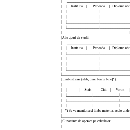
| ___________________________________
| | Institutia | Perioada | Diploma ob
| |___________________|________________
| |___________________|________________
| |___________________|________________
| |___________________|________________
| |
| Alte tipuri de studii
| ___________________________________
| | Institutia | Perioada | Diploma ob
| |___________________|________________
| |___________________|________________
| |___________________|________________
| |___________________|________________
|_______________________________________
| Limbi straine (slab, bine, foarte 
| ___________________________________
| | | Scris | Citit | Vorbit 
| |_______________|_______________|_____
| |_______________|_______________|_____
| |_______________|_______________|_____
| *) Se va mentiona si limba materna, acolo
|_______________________________________
| Cunostinte de operare pe calc
|_______________________________________