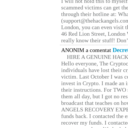
I will not hold this to myself
scammed victims can get the
through their hotline at: W
(support@thehackangels.com
London, you can even visit th
46 Red Lion Street, London
really know their stuff! Don’
Decre
ANONIM a comentat
HIRE A GENUINE HAC
Hello everyone, The Cryptocu
individuals have lost their c
victim. Last October I was 
invest in Crypto. I made an i
their instructions. For TWO 
them all day, but I got no re
broadcast that teaches on h
ANGELS RECOVERY EXPERT. H
funds back. I contacted the 
recover my funds. I contact