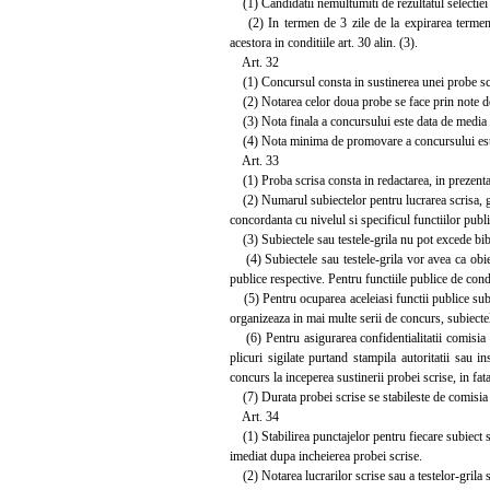
(1) Candidatii nemultumiti de rezultatul selectiei po
(2) In termen de 3 zile de la expirarea termenulu
acestora in conditiile art. 30 alin. (3).
Art. 32
(1) Concursul consta in sustinerea unei probe scri
(2) Notarea celor doua probe se face prin note de
(3) Nota finala a concursului este data de media ar
(4) Nota minima de promovare a concursului est
Art. 33
(1) Proba scrisa consta in redactarea, in prezenta 
(2) Numarul subiectelor pentru lucrarea scrisa, grad
concordanta cu nivelul si specificul functiilor pub
(3) Subiectele sau testele-grila nu pot excede bib
(4) Subiectele sau testele-grila vor avea ca obiect 
publice respective. Pentru functiile publice de con
(5) Pentru ocuparea aceleiasi functii publice subiec
organizeaza in mai multe serii de concurs, subiectel
(6) Pentru asigurarea confidentialitatii comisia de
plicuri sigilate purtand stampila autoritatii sau 
concurs la inceperea sustinerii probei scrise, in fat
(7) Durata probei scrise se stabileste de comisia de
Art. 34
(1) Stabilirea punctajelor pentru fiecare subiect s
imediat dupa incheierea probei scrise.
(2) Notarea lucrarilor scrise sau a testelor-grila 