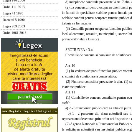
Legea 140 2006
d) indeplinesc conditiile prevazute la art. 7 alin. (6
(2) La concursul pentru ocuparea unei functii publ
Ordin 411 2013
in functii de specialitate stabilite pentru functi
Legea 41 1998
celelalte conditii pentru ocuparea functiei publice
Decretul 5 1990
trebuie sa fie vacanta.
Legea 289 2003
(3) Conditiile pentru ocuparea functiilor publice d
Ordin 1061 2013
local al comunei, orasului, municipiului, sectorulu
prevederilor alin. (1) si (2).
SECTIUNEA a 3-a
Comisiile de concurs si comisiile de solutionare a
Art. 10
(1) In vederea ocuparii functiilor publice vacante 
si comisii de solutionare a contestatiilor.
(2) Numirea comisiilor prevazute la alin. (1) se fa
institutiei publice.
Art. 11
(1) Comisiile de concurs constituite pentru ocupar
astfel:
a) 2 - 3 functionari publici care sa aiba cel putin 
b) 1 - 2 persoane din afara autoritatii sau insti
reprezentanti desemnati prin ordin ori dispozitie a 
(2) Agentia Nationala a Functionarilor Publici po
la solicitarea autoritatii sau institutiei publice