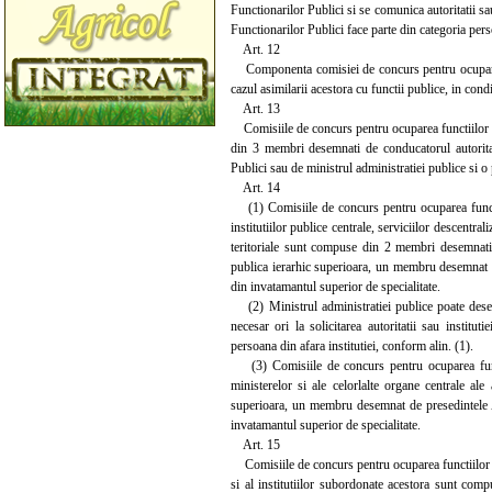
Functionarilor Publici si se comunica autoritatii sa
Functionarilor Publici face parte din categoria perso
Art. 12
Componenta comisiei de concurs pentru ocuparea f
cazul asimilarii acestora cu functii publice, in condi
Art. 13
Comisiile de concurs pentru ocuparea functiilor pub
din 3 membri desemnati de conducatorul autoritat
Publici sau de ministrul administratiei publice si o 
Art. 14
(1) Comisiile de concurs pentru ocuparea functiil
institutiilor publice centrale, serviciilor descentral
teritoriale sunt compuse din 2 membri desemnati d
publica ierarhic superioara, un membru desemnat de
din invatamantul superior de specialitate.
(2) Ministrul administratiei publice poate desem
necesar ori la solicitarea autoritatii sau institut
persoana din afara institutiei, conform alin. (1).
(3) Comisiile de concurs pentru ocuparea functii
ministerelor si ale celorlalte organe centrale al
superioara, un membru desemnat de presedintele Age
invatamantul superior de specialitate.
Art. 15
Comisiile de concurs pentru ocuparea functiilor pu
si al institutiilor subordonate acestora sunt com