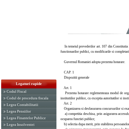
In temeiul prevederilor art. 107 din Constitutia Ro
functionarilor publici, cu modificarile si completari
Guvernul Romaniei adopta prezenta hotarare.
CAP. 1
Dispozitii generale
Legaturi rapide
Art. 1
Codul Fiscal
Prezenta hotarare reglementeaza modul de organiza
Codul de procedura fiscala
institutiilor publice, cu exceptia autoritatilor si ins
Art. 2
Legea Contabilitatii
Organizarea si desfasurarea concursurilor si exame
Legea Pensiilor
a) competitia deschisa, prin asigurarea accesului 
Legea Finantelor Publice
ocuparea functiei publice;
b) selectia dupa merit, prin stabilirea persoanelor
Legea Insolventei