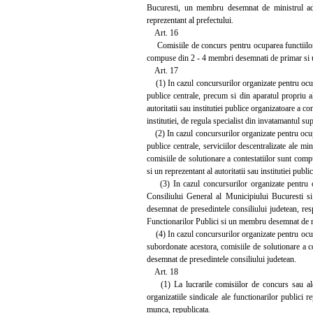
Bucuresti, un membru desemnat de ministrul adm
reprezentant al prefectului.
Art. 16
Comisiile de concurs pentru ocuparea functiilor pu
compuse din 2 - 4 membri desemnati de primar si
Art. 17
(1) In cazul concursurilor organizate pentru ocupare
publice centrale, precum si din aparatul propriu 
autoritatii sau institutiei publice organizatoare a
institutiei, de regula specialist din invatamantul sup
(2) In cazul concursurilor organizate pentru ocupare
publice centrale, serviciilor descentralizate ale min
comisiile de solutionare a contestatiilor sunt co
si un reprezentant al autoritatii sau institutiei publi
(3) In cazul concursurilor organizate pentru ocu
Consiliului General al Municipiului Bucuresti si
desemnat de presedintele consiliului judetean, re
Functionarilor Publici si un membru desemnat de mi
(4) In cazul concursurilor organizate pentru ocupare
subordonate acestora, comisiile de solutionare 
desemnat de presedintele consiliului judetean.
Art. 18
(1) La lucrarile comisiilor de concurs sau ale c
organizatiile sindicale ale functionarilor publici 
munca, republicata.