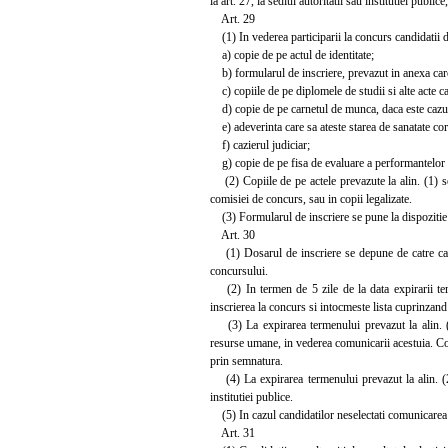
la art. 27, la sediul autoritatii sau institutiei publice
Art. 29
(1) In vederea participarii la concurs candidatii d
a) copie de pe actul de identitate;
b) formularul de inscriere, prevazut in anexa care 
c) copiile de pe diplomele de studii si alte acte ca
d) copie de pe carnetul de munca, daca este cazu
e) adeverinta care sa ateste starea de sanatate co
f) cazierul judiciar;
g) copie de pe fisa de evaluare a performantelor 
(2) Copiile de pe actele prevazute la alin. (1) se 
comisiei de concurs, sau in copii legalizate.
(3) Formularul de inscriere se pune la dispozitie 
Art. 30
(1) Dosarul de inscriere se depune de catre candi
concursului.
(2) In termen de 5 zile de la data expirarii term
inscrierea la concurs si intocmeste lista cuprinzand
(3) La expirarea termenului prevazut la alin. (2)
resurse umane, in vederea comunicarii acestuia. Com
prin semnatura.
(4) La expirarea termenului prevazut la alin. (2) 
institutiei publice.
(5) In cazul candidatilor neselectati comunicarea p
Art. 31