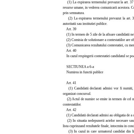
(1) La expirarea termenului prevazut la art. 37 a
resurse umane, in vederea comunicarii acestora. Co
prin semnatura.
(2) La expirarea termenului prevazut la art. 37 a
autoritatii sau institutiei publice.
Art. 39
(1) In termen de 5 zile de la afisare candidatii nem
(2) Comisia de solutionare a contestatiilor are obli
(3) Comunicarea rezultatului contestatiei, cu menti
Art. 40
In cazul respingerii contestatiei candidatul se poat
SECTIUNEA a 6-a
Numirea in functii publice
Art. 41
(1) Candidatii declarati admisi vor fi numiti, pri
organizat concursul.
(2) Actul de numire se emite in termen de cel mult
contestatiilor.
Art. 42
(1) Candidatii declarati admisi au obligatia de a de
(2) In situatia nedepunerii actelor necesare sau a
lista cuprinzand rezultatele finale, intocmita in condi
(3) In cazul in care urmatorul candidat din lis