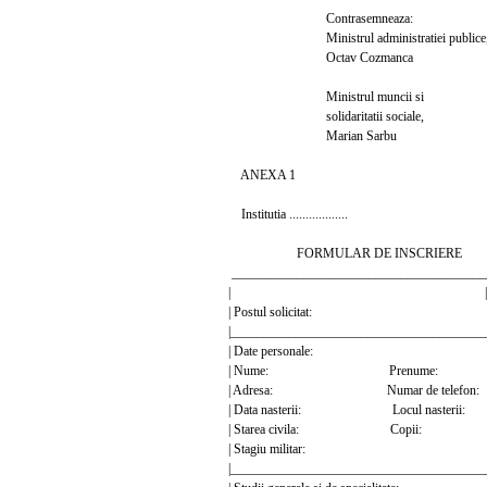
Contrasemneaza:
Ministrul administratiei publice
Octav Cozmanca
Ministrul muncii si
solidaritatii sociale,
Marian Sarbu
ANEXA 1
Institutia ..................
FORMULAR DE INSCRIERE
_______________________________________
| |
| Postul solicitat:
|_______________________________________
| Date personale:
| Nume: Prenume
| Adresa: Numar de telef
| Data nasterii: Locul naste
| Starea civila: Copii
| Stagiu militar:
|_______________________________________