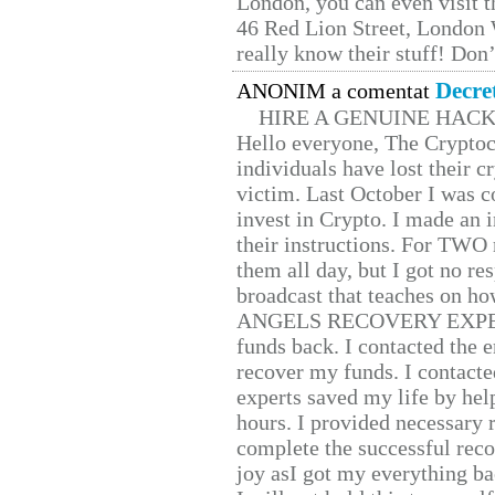
London, you can even visit th
46 Red Lion Street, London
really know their stuff! Don’
Decre
ANONIM a comentat
HIRE A GENUINE HAC
Hello everyone, The Cryptocu
individuals have lost their c
victim. Last October I was 
invest in Crypto. I made an i
their instructions. For TWO 
them all day, but I got no re
broadcast that teaches on h
ANGELS RECOVERY EXPERT. H
funds back. I contacted the 
recover my funds. I contact
experts saved my life by hel
hours. I provided necessary 
complete the successful reco
joy asI got my everything bac