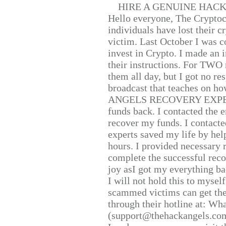
HIRE A GENUINE HAC
Hello everyone, The Cryptocu
individuals have lost their c
victim. Last October I was 
invest in Crypto. I made an i
their instructions. For TWO 
them all day, but I got no re
broadcast that teaches on h
ANGELS RECOVERY EXPERT. H
funds back. I contacted the 
recover my funds. I contact
experts saved my life by hel
hours. I provided necessary 
complete the successful reco
joy asI got my everything bac
I will not hold this to myself
scammed victims can get the
through their hotline at: W
(support@thehackangels.com