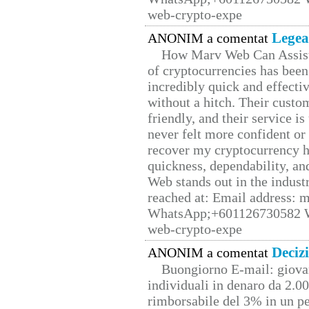
web-crypto-expe
Legea
ANONIM a comentat
How Marv Web Can Assist
of cryptocurrencies has be
incredibly quick and effecti
without a hitch. Their custo
friendly, and their service i
never felt more confident or
recover my cryptocurrency h
quickness, dependability, an
Web stands out in the indus
reached at: Email address:
WhatsApp;+601126730582 W
web-crypto-expe
Deciz
ANONIM a comentat
Buongiorno E-mail: giova
individuali in denaro da 2.00
rimborsabile del 3% in un pe