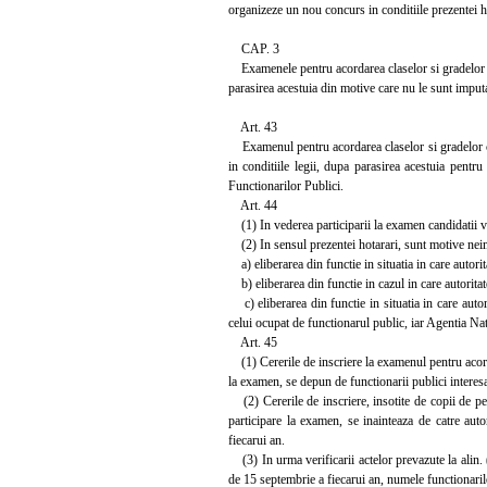
organizeze un nou concurs in conditiile prezentei h
CAP. 3
Examenele pentru acordarea claselor si gradelor co
parasirea acestuia din motive care nu le sunt imput
Art. 43
Examenul pentru acordarea claselor si gradelor cor
in conditiile legii, dupa parasirea acestuia pent
Functionarilor Publici.
Art. 44
(1) In vederea participarii la examen candidatii vo
(2) In sensul prezentei hotarari, sunt motive neim
a) eliberarea din functie in situatia in care autorita
b) eliberarea din functie in cazul in care autoritate
c) eliberarea din functie in situatia in care autor
celui ocupat de functionarul public, iar Agentia Nat
Art. 45
(1) Cererile de inscriere la examenul pentru acorda
la examen, se depun de functionarii publici interesati
(2) Cererile de inscriere, insotite de copii de pe
participare la examen, se inainteaza de catre auto
fiecarui an.
(3) In urma verificarii actelor prevazute la alin. (
de 15 septembrie a fiecarui an, numele functionarilor