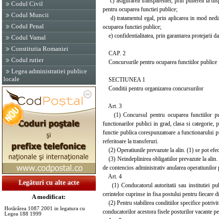
c) asigurarea transparentei, prin punerea la dispo
Codul Civil
pentru ocuparea functiei publice;
Codul Muncii
d) tratamentul egal, prin aplicarea in mod nediscri
Codul Penal
ocuparea functiei publice;
e) confidentialitatea, prin garantarea protejarii dat
Codul Vamal
Constitutia Romaniei
CAP. 2
Codul rutier
Concursurile pentru ocuparea functiilor publice
Legea administratiei publice
locale
SECTIUNEA 1
Conditii pentru organizarea concursurilor
Art. 3
(1) Concursul pentru ocuparea functiilor publ
functionarilor publici in grad, clasa si categorie, 
functie publica corespunzatoare a functionarului p
referitoare la transferuri.
(2) Operatiunile prevazute la alin. (1) se pot efec
(3) Neindeplinirea obligatiilor prevazute la alin. (
de contencios administrativ anularea operatiunilor p
Art. 4
Legături cu alte acte
(1) Conducatorul autoritatii sau institutiei publ
cerintelor cuprinse in fisa postului pentru fiecare d
A modificat:
(2) Pentru stabilirea conditiilor specifice potrivit
Hotărârea 1087 2001 in legatura cu
conducatorilor acestora fisele posturilor vacante p
Legea 188 1999