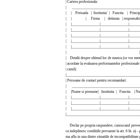
| Cariera profesional
| ___________________________________
| | Perioada | Institutia/ | Functia | Princ
| | | Firma | detinuta | responsabili
| |_______________|_______________|_____
| |_______________|_______________|_____
| |_______________|_______________|_____
| |_______________|_______________|_____
| |_______________|_______________|_____
| |
| Detalii despre ultimul loc de munca (se vor me
| acordate la evaluarea performantelor profesionale i
| cazul): 
|_______________________________________
| Persoane de contact pentru rec
| ___________________________________
| |Nume si prenume| Institutia | Functia | Nu
| |_______________|_______________|_____
| |_______________|_______________|_____
| |_______________|_______________|_____
|_______________________________________
Declar pe propria raspundere, cunoscand prevederile
ca indeplinesc conditiile prevazute la art. 6 lit. a)
ma aflu in una dintre situatiile de incompatibilitate 