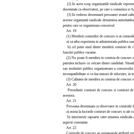
(2) In acest scop organizatiile sindicale reprezent
desemnate ca observatori, pe care o comunica si Ag
(3) In vederea desemnarii persoanei avand calitat
acestor organizatii sindicale denumirea autoritatilor
pentru care se organizeaza concursul.
Art. 19
(1) Membrii comisiilor de concurs si ai comisiilor 
a) sa aiba experienta in administratia publica sau 
b) cel putin unul dintre membrii comisiei de concu
functiei publice vacante.
(2) Nu poate fi membru in comisia de concurs sau in
patrulea inclusiv cu oricare dintre candidati. Situat
sau institutiei publice organizatoare a concursului 
incompatibilitate si va lua masuri de inlocuire, in 
(3) Calitatea de membru in comisia de concurs este
Art. 20
Presedintii comisiei de concurs si comisiei de so
acestora.
Art. 21
Persoana desemnata ca observator in comisiile de co
a) asista la lucrarile comisiei de concurs si ale co
b) intocmeste rapoarte catre uniunea sindicala ca
aspecte constatate.
Art. 22
Comisiile de concurs au urmatoarele atributii pri