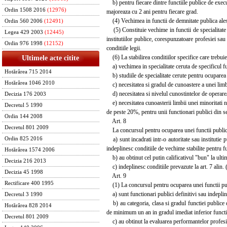
b) pentru fiecare dintre functiile publice de executi
Ordin 1508 2016
(12976)
majoreaza cu 2 ani pentru fiecare grad.
(4) Vechimea in functii de demnitate publica alese 
Ordin 560 2006
(12491)
(5) Constituie vechime in functii de specialitate pe
Legea 429 2003
(12445)
institutiilor publice, corespunzatoare profesiei sau
Ordin 976 1998
(12152)
conditiile legii.
(6) La stabilirea conditiilor specifice care trebuie
Ultimele acte citite
a) vechimea in specialitate ceruta de specificul fun
Hotărârea 715 2014
b) studiile de specialitate cerute pentru ocuparea 
Hotărârea 1046 2010
c) necesitatea si gradul de cunoastere a unei limbi
d) necesitatea si nivelul cunostintelor de operare
Decizia 176 2003
e) necesitatea cunoasterii limbii unei minoritati na
Decretul 5 1990
de peste 20%, pentru unii functionari publici din ser
Ordin 144 2008
Art. 8
Decretul 801 2009
La concursul pentru ocuparea unei functii publice d
a) sunt incadrati intr-o autoritate sau institutie p
Ordin 825 2016
indeplinesc conditiile de vechime stabilite pentru f
Hotărârea 1574 2006
b) au obtinut cel putin calificativul "bun" la ulti
Decizia 216 2013
c) indeplinesc conditiile prevazute la art. 7 alin. (6
Decizia 45 1998
Art. 9
Rectificare 400 1995
(1) La concursul pentru ocuparea unei functii publ
a) sunt functionari publici definitivi sau indeplin
Decretul 3 1990
b) au categoria, clasa si gradul functiei publice
Hotărârea 828 2014
de minimum un an in gradul imediat inferior functi
Decretul 801 2009
c) au obtinut la evaluarea performantelor profesion