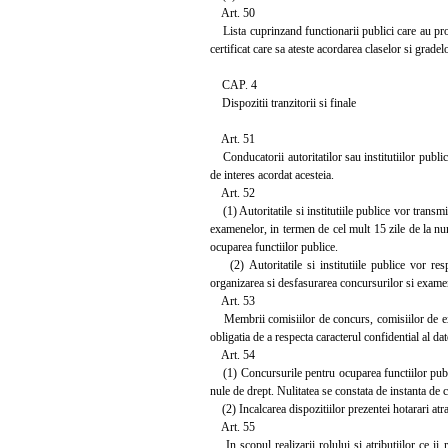
Art. 50
Lista cuprinzand functionarii publici care au prom
certificat care sa ateste acordarea claselor si grade
CAP. 4
Dispozitii tranzitorii si finale
Art. 51
Conducatorii autoritatilor sau institutiilor public
de interes acordat acesteia.
Art. 52
(1) Autoritatile si institutiile publice vor transm
examenelor, in termen de cel mult 15 zile de la num
ocuparea functiilor publice.
(2) Autoritatile si institutiile publice vor resp
organizarea si desfasurarea concursurilor si examen
Art. 53
Membrii comisiilor de concurs, comisiilor de exam
obligatia de a respecta caracterul confidential al dat
Art. 54
(1) Concursurile pentru ocuparea functiilor publice
nule de drept. Nulitatea se constata de instanta de 
(2) Incalcarea dispozitiilor prezentei hotarari atra
Art. 55
In scopul realizarii rolului si atributiilor ce ii