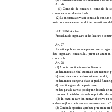
Art. 26
(1) Comisiile de concurs si comisiile de solutio
comunicarea rezultatelor finale.
(2) La incetarea activitatii comisia de concurs si 
toate documentele concursului la compartimentul 
SECTIUNEA a 4-a
Procedura de organizare si desfasurare a concur
Art. 27
Functiile publice vacante pentru care se organize
data organizarii concursului, printr-un anunt in 
concursului.
Art. 28
(1) Anuntul contine in mod obligatoriu:
a) denumirea si sediul autoritatii sau institutiei 
b) locul, data si ora desfasurarii concursului;
c) denumirea, categoria, clasa si gradul functiei 
d) conditiile generale de participare;
e) data pana la care se pot depune dosarele de ins
f) numarul de telefon de unde se pot afla informa
(2) In cazul in care din motive obiective nu se po
aceleasi mijloace de informare prevazute la art. 27 
(3) Conditiile specifice aprobate prin ordin ori dis