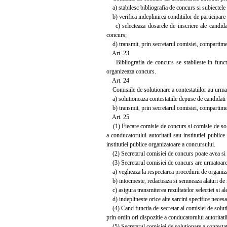
a) stabilesc bibliografia de concurs si subiectele 
b) verifica indeplinirea conditiilor de participare 
c) selecteaza dosarele de inscriere ale candidatil
concurs;
d) transmit, prin secretarul comisiei, compartiment
Art. 23
Bibliografia de concurs se stabileste in functie 
organizeaza concurs.
Art. 24
Comisiile de solutionare a contestatiilor au urmato
a) solutioneaza contestatiile depuse de candidati cu 
b) transmit, prin secretarul comisiei, compartiment
Art. 25
(1) Fiecare comisie de concurs si comisie de solut
a conducatorului autoritatii sau institutiei public
institutiei publice organizatoare a concursului.
(2) Secretarul comisiei de concurs poate avea si cal
(3) Secretarul comisiei de concurs are urmatoarele
a) vegheaza la respectarea procedurii de organiza
b) intocmeste, redacteaza si semneaza alaturi de m
c) asigura transmiterea rezultatelor selectiei si a
d) indeplineste orice alte sarcini specifice neces
(4) Cand functia de secretar al comisiei de solutio
prin ordin ori dispozitie a conducatorului autoritatii
(5) Secretarul comisiei de solutionare a contestatiil