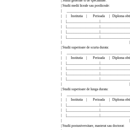
| Studii generale si de speciali
| Studii medii liceale sau postli
| ___________________________________
| | Institutia | Perioada | Diploma ob
| |___________________|________________
| |___________________|________________
| |___________________|________________
| |___________________|________________
| |
| Studii superioare de scurta d
| ___________________________________
| | Institutia | Perioada | Diploma ob
| |___________________|________________
| |___________________|________________
| |___________________|________________
| |___________________|________________
| |
| Studii superioare de lunga d
| ___________________________________
| | Institutia | Perioada | Diploma ob
| |___________________|________________
| |___________________|________________
| |___________________|________________
| |
| Studii postuniversitare, masterat sau