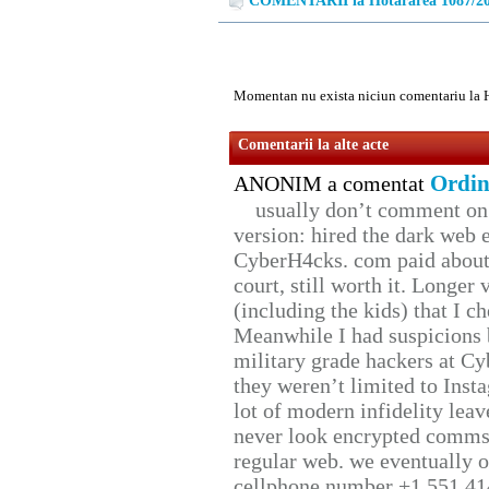
COMENTARII la Hotărârea 1087/2
Momentan nu exista niciun comentariu la 
Comentarii la alte acte
Ordin
ANONIM a comentat
usually don’t comment on t
version: hired the dark web 
CyberH4cks. com paid about 
court, still worth it. Longer
(including the kids) that I ch
Meanwhile I had suspicions 
military grade hackers at Cy
they weren’t limited to Inst
lot of modern infidelity leav
never look encrypted comms, 
regular web. we eventually 
cellphone number +1 551 41