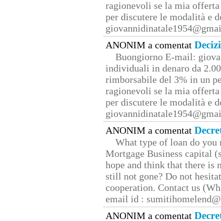
ragionevoli se la mia offerta
per discutere le modalità e 
giovannidinatale1954@­gmai
Deciz
ANONIM a comentat
Buongiorno E-mail: giova
individuali in denaro da 2.00
rimborsabile del 3% in un pe
ragionevoli se la mia offerta
per discutere le modalità e 
giovannidinatale1954@­gmai
Decre
ANONIM a comentat
What type of loan do you 
Mortgage Business capital (s
hope and think that there is
still not gone? Do not hesita
cooperation. Contact us (W
email id : sumitihomelend
Decre
ANONIM a comentat