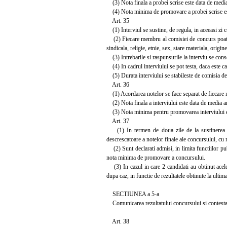
(3) Nota finala a probei scrise este data de media
(4) Nota minima de promovare a probei scrise es
Art. 35
(1) Interviul se sustine, de regula, in aceeasi zi cu
(2) Fiecare membru al comisiei de concurs poate adr
sindicala, religie, etnie, sex, stare materiala, origine
(3) Intrebarile si raspunsurile la interviu se cons
(4) In cadrul interviului se pot testa, daca este c
(5) Durata interviului se stabileste de comisia d
Art. 36
(1) Acordarea notelor se face separat de fiecare 
(2) Nota finala a interviului este data de media a
(3) Nota minima pentru promovarea interviului e
Art. 37
(1) In termen de doua zile de la sustinerea ult
descrescatoare a notelor finale ale concursului, cu
(2) Sunt declarati admisi, in limita functiilor publ
nota minima de promovare a concursului.
(3) In cazul in care 2 candidati au obtinut aceleas
dupa caz, in functie de rezultatele obtinute la ulti
SECTIUNEA a 5-a
Comunicarea rezultatului concursului si contesta
Art. 38