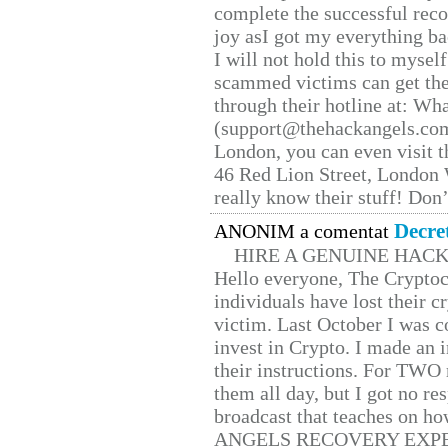
complete the successful reco
joy asI got my everything bac
I will not hold this to myself
scammed victims can get the
through their hotline at: W
(support@thehackangels.com
London, you can even visit th
46 Red Lion Street, London
really know their stuff! Don’
Decre
ANONIM a comentat
HIRE A GENUINE HAC
Hello everyone, The Cryptocu
individuals have lost their c
victim. Last October I was 
invest in Crypto. I made an i
their instructions. For TWO 
them all day, but I got no re
broadcast that teaches on h
ANGELS RECOVERY EXPERT. H