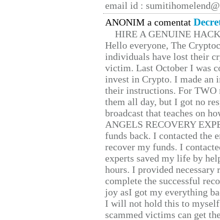
email id : sumitihomelend
Decre
ANONIM a comentat
HIRE A GENUINE HAC
Hello everyone, The Cryptocu
individuals have lost their c
victim. Last October I was 
invest in Crypto. I made an i
their instructions. For TWO 
them all day, but I got no re
broadcast that teaches on h
ANGELS RECOVERY EXPERT. H
funds back. I contacted the 
recover my funds. I contact
experts saved my life by hel
hours. I provided necessary 
complete the successful reco
joy asI got my everything bac
I will not hold this to myself
scammed victims can get the