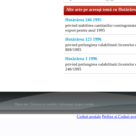
Alte acte pe aceeaşi temă cu Hotărâre
Hotărârea 246 1995
privind stabilirea cantitatilor contingentat
export pentru anul 1995
Hotărârea 123 1996
privind prelungirea valabilitatii licentelo
869/1995
Hotărârea 1 1996
privind prelungirea valabilitatii licentelo
246/1995
Harta site
|
Termeni si conditii
|
Informatii despre cookie
Coduri postale
Prefixe si Coduri po