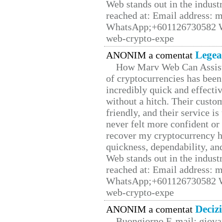
Web stands out in the indus
reached at: Email address:
WhatsApp;+601126730582 W
web-crypto-expe
Legea
ANONIM a comentat
How Marv Web Can Assist
of cryptocurrencies has be
incredibly quick and effecti
without a hitch. Their custo
friendly, and their service i
never felt more confident or
recover my cryptocurrency h
quickness, dependability, an
Web stands out in the indus
reached at: Email address:
WhatsApp;+601126730582 W
web-crypto-expe
Deciz
ANONIM a comentat
Buongiorno E-mail: giova