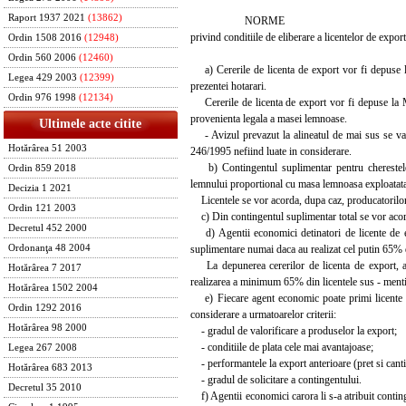
Raport 1937 2021
(13862)
NORME
privind conditiile de eliberare a licentelor de ex
Ordin 1508 2016
(12948)
Ordin 560 2006
(12460)
a) Cererile de licenta de export vor fi depuse la
Legea 429 2003
(12399)
prezentei hotarari.
Ordin 976 1998
(12134)
Cererile de licenta de export vor fi depuse la Mi
provenienta legala a masei lemnoase.
Ultimele acte citite
- Avizul prevazut la alineatul de mai sus se va re
Hotărârea 51 2003
246/1995 nefiind luate in considerare.
b) Contingentul suplimentar pentru cherestele se
Ordin 859 2018
lemnului proportional cu masa lemnoasa exploatata s
Decizia 1 2021
Licentele se vor acorda, dupa caz, producatorilor
Ordin 121 2003
c) Din contingentul suplimentar total se vor acor
Decretul 452 2000
d) Agentii economici detinatori de licente de ex
suplimentare numai daca au realizat cel putin 65% d
Ordonanţa 48 2004
La depunerea cererilor de licenta de export, agen
Hotărârea 7 2017
realizarea a minimum 65% din licentele sus - ment
Hotărârea 1502 2004
e) Fiecare agent economic poate primi licente de
Ordin 1292 2016
considerare a urmatoarelor criterii:
Hotărârea 98 2000
- gradul de valorificare a produselor la export;
- conditiile de plata cele mai avantajoase;
Legea 267 2008
- performantele la export anterioare (pret si cantita
Hotărârea 683 2013
- gradul de solicitare a contingentului.
Decretul 35 2010
f) Agentii economici carora li s-a atribuit conting