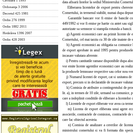
Circulara 1 1995
data afisarii listelor la sediul Ministerului Comertul
Eliberarea licentelor de export pentru cherestea 
Ordonanţa 3 2006
Comertului, in termenul stabilit, numai dupa depune
Decretul 425 1981
Garantiile bancare vor fi emise de bancile come
Ordin 276 1999
449/1992 si vor fi emise pe hartie cu antet sau sigl
Ordin 1882 2011
autorizate sa semneze si stampila rotunda a bancii.
Hotărârea 1396 2007
g) Agentii economici care au primit licente de expor
Comertului, cel mai tarziu cu 30 de zile inainte de e
Ordin 428 2003
h) Agentii economici au obligatia sa comunice Mini
de export aprobate in anul 1995 pentru produsele l
incasare valutara aferente.
i) Pentru cantitatile ramase disponibile dupa alocare
vor emite licente agentilor economici care au realiz
la produsele lemnoase respective sau celor nou-veniti
j) Numarul licentei de export, cat si unitatea de 
export, precum si in declaratiile de incasare valutar
k) Comisia de atribuire a contingentului de produ
lit. a), in termen de 10 zile, urmand sa comunice, 
care a indeplinit conditiile de eliberare a licentelor 
l) Licentele de export eliberate vor avea ca termen 
m) Licenta de export eliberata unui agent economi
asocierile, contractele de comision, contractele de 
care fac obiectul acesteia.
n) Comisia de analizare a cererilor de licenta d
ministrului comertului si va fi formata din specia