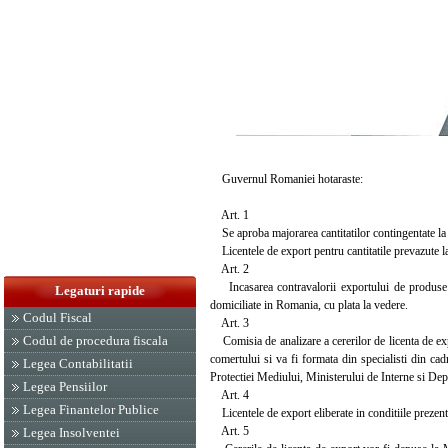
Guvernul Romaniei hotaraste:
Art. 1
Se aproba majorarea cantitatilor contingentate la
Licentele de export pentru cantitatile prevazute la 
Art. 2
Incasarea contravalorii exportului de produse le
Legaturi rapide
domiciliate in Romania, cu plata la vedere.
Codul Fiscal
Art. 3
Codul de procedura fiscala
Comisia de analizare a cererilor de licenta de exp
comertului si va fi formata din specialisti din ca
Legea Contabilitatii
Protectiei Mediului, Ministerului de Interne si De
Legea Pensiilor
Art. 4
Legea Finantelor Publice
Licentele de export eliberate in conditiile prezente
Art. 5
Legea Insolventei