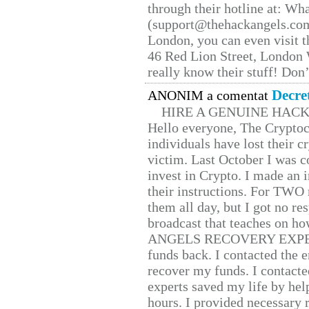
through their hotline at: W
(support@thehackangels.com
London, you can even visit th
46 Red Lion Street, London
really know their stuff! Don’
Decre
ANONIM a comentat
HIRE A GENUINE HAC
Hello everyone, The Cryptocu
individuals have lost their c
victim. Last October I was 
invest in Crypto. I made an i
their instructions. For TWO 
them all day, but I got no re
broadcast that teaches on h
ANGELS RECOVERY EXPERT. H
funds back. I contacted the 
recover my funds. I contact
experts saved my life by hel
hours. I provided necessary 