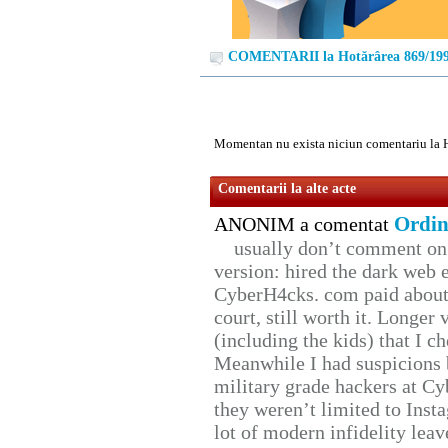
COMENTARII la Hotărârea 869/19
Momentan nu exista niciun comentariu la 
Comentarii la alte acte
Ordin
ANONIM a comentat
usually don’t comment on t
version: hired the dark web 
CyberH4cks. com paid about 
court, still worth it. Longer
(including the kids) that I ch
Meanwhile I had suspicions 
military grade hackers at Cy
they weren’t limited to Inst
lot of modern infidelity leav