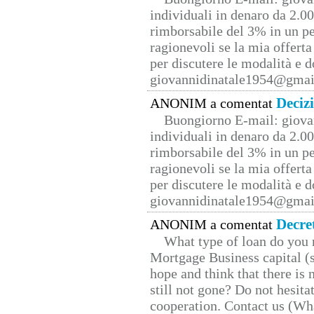
individuali in denaro da 2.00
rimborsabile del 3% in un pe
ragionevoli se la mia offerta
per discutere le modalità e 
giovannidinatale1954@­gmai
Deciz
ANONIM a comentat
Buongiorno E-mail: giova
individuali in denaro da 2.00
rimborsabile del 3% in un pe
ragionevoli se la mia offerta
per discutere le modalità e 
giovannidinatale1954@­gmai
Decre
ANONIM a comentat
What type of loan do you 
Mortgage Business capital (s
hope and think that there is
still not gone? Do not hesita
cooperation. Contact us (W