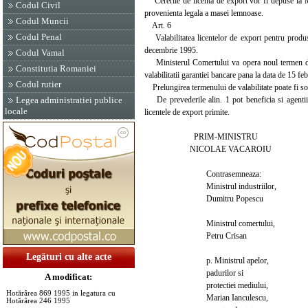
Cererile de licenta de export vor fi depuse la Mi
Codul Civil
provenienta legala a masei lemnoase.
Codul Muncii
Art. 6
Codul Penal
Valabilitatea licentelor de export pentru produs
decembrie 1995.
Codul Vamal
Ministerul Comertului va opera noul termen de vala
Constitutia Romaniei
valabilitatii garantiei bancare pana la data de 15 fe
Codul rutier
Prelungirea termenului de valabilitate poate fi so
De prevederile alin. 1 pot beneficia si agentii e
Legea administratiei publice
locale
licentele de export primite.
PRIM-MINISTRU
NICOLAE VACAROIU
Contrasemneaza:
Ministrul industriilor,
Dumitru Popescu
Ministrul comertului,
Petru Crisan
Legături cu alte acte
p. Ministrul apelor,
padurilor si
A modificat:
protectiei mediului,
Hotărârea 869 1995 in legatura cu
Marian Ianculescu,
Hotărârea 246 1995