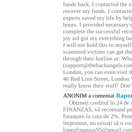
funds back. I contacted the 
recover my funds. I contact
experts saved my life by hel
hours. I provided necessary 
complete the successful reco
joy asI got my everything bac
I will not hold this to myself
scammed victims can get the
through their hotline at: W
(support@thehackangels.com
London, you can even visit th
46 Red Lion Street, London
really know their stuff! Don’
Rapor
ANONIM a comentat
Obțineți creditul în 24 d
FINANZAS, vă recomand pent
finanțare la cota de 2%. Pent
împrumut, nu ezitați să o con
lopezfinanzas95@gmail.co