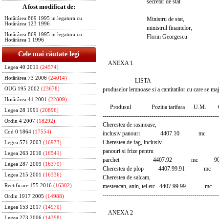
secretar de stat
A fost modificat de:
Ministru de stat,
Hotărârea 869 1995 in legatura cu
Hotărârea 123 1996
ministrul finantelor,
Hotărârea 869 1995 in legatura cu
Florin Georgescu
Hotărârea 1 1996
Cele mai căutate legi
ANEXA 1
Legea 40 2011
(24574)
Hotărârea 73 2006
(24014)
LISTA
produselor lemnoase si a cantitatilor cu care se m
OUG 195 2002
(23678)
-----------------------------------------------------------
Hotărârea 41 2001
(22809)
Produsul Pozitia tarifara U.M. Can
Legea 28 1991
(20896)
-----------------------------------------------------------
Ordin 4 2007
(18292)
Cherestea de rasinoase,
Cod 0 1864
(17554)
inclusiv panouri 4407.10 mc 9
Cherestea de fag, inclusiv
Legea 571 2003
(16933)
panouri si frize pentru
Legea 263 2010
(16541)
parchet 4407.92 mc 90.
Legea 287 2009
(16379)
Cherestea de plop 4407.99.91 mc
Legea 215 2001
(16336)
Cherestea de salcam,
mesteacan, anin, tei etc. 4407.99.99 
Rectificare 155 2016
(16302)
-----------------------------------------------------------
Ordin 1917 2005
(14988)
Legea 153 2017
(14970)
ANEXA 2
Legea 273 2006
(14398)