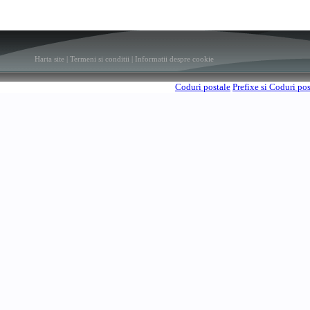
Harta site
|
Termeni si conditii
|
Informatii despre cookie
Coduri postale
Prefixe si Coduri po