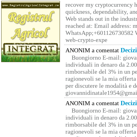
recover my cryptocurrency h
quickness, dependability, an
Web stands out in the indus
reached at: Email address:
WhatsApp;+601126730582 W
web-crypto-expe
Deciz
ANONIM a comentat
Buongiorno E-mail: giova
individuali in denaro da 2.00
rimborsabile del 3% in un pe
ragionevoli se la mia offerta
per discutere le modalità e 
giovannidinatale1954@­gmai
Deciz
ANONIM a comentat
Buongiorno E-mail: giova
individuali in denaro da 2.00
rimborsabile del 3% in un pe
ragionevoli se la mia offerta