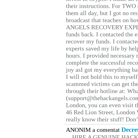
their instructions. For TWO 
them all day, but I got no re
broadcast that teaches on h
ANGELS RECOVERY EXPERT. H
funds back. I contacted the 
recover my funds. I contact
experts saved my life by hel
hours. I provided necessary 
complete the successful reco
joy asI got my everything bac
I will not hold this to myself
scammed victims can get the
through their hotline at: W
(support@thehackangels.com
London, you can even visit th
46 Red Lion Street, London
really know their stuff! Don’
Decre
ANONIM a comentat
HIRE A GENUINE HAC