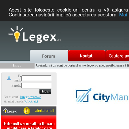
Acest site foloseşte cookie-uri pentru a vă asigura 
Continuarea navigării implică acceptarea acestora.
Mai 
Nou :
Legex.ro - portal de legislatie romaneasca. Un serviciu oferit g
Info :
Creându-vă un cont pe portalul www.legex.ro aveţi posibilitatea să fiţi
Info :
www.tntauto.ro - Managementul Integrat al Parcului Auto
E-
mail:
Parola:
Nu ai cont?
Inregistreaza-te
Ai uitat parola?
Click aici