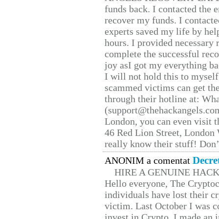
funds back. I contacted the 
recover my funds. I contact
experts saved my life by hel
hours. I provided necessary 
complete the successful reco
joy asI got my everything bac
I will not hold this to myself
scammed victims can get the
through their hotline at: W
(support@thehackangels.com
London, you can even visit th
46 Red Lion Street, London
really know their stuff! Don’
Decre
ANONIM a comentat
HIRE A GENUINE HAC
Hello everyone, The Cryptocu
individuals have lost their c
victim. Last October I was 
invest in Crypto. I made an i