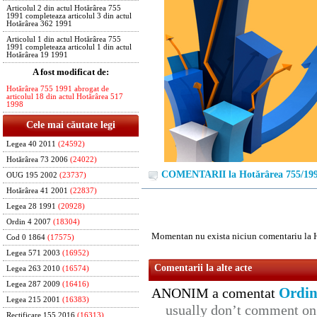
Articolul 2 din actul Hotărârea 755
1991 completeaza articolul 3 din actul
Hotărârea 362 1991
Articolul 1 din actul Hotărârea 755
1991 completeaza articolul 1 din actul
Hotărârea 19 1991
A fost modificat de:
Hotărârea 755 1991 abrogat de
articolul 18 din actul Hotărârea 517
1998
Cele mai căutate legi
Legea 40 2011
(24592)
Hotărârea 73 2006
(24022)
COMENTARII la Hotărârea 755/19
OUG 195 2002
(23737)
Hotărârea 41 2001
(22837)
Legea 28 1991
(20928)
Ordin 4 2007
(18304)
Momentan nu exista niciun comentariu la 
Cod 0 1864
(17575)
Legea 571 2003
(16952)
Comentarii la alte acte
Legea 263 2010
(16574)
Legea 287 2009
(16416)
Ordin
ANONIM a comentat
Legea 215 2001
(16383)
usually don’t comment on t
Rectificare 155 2016
(16313)