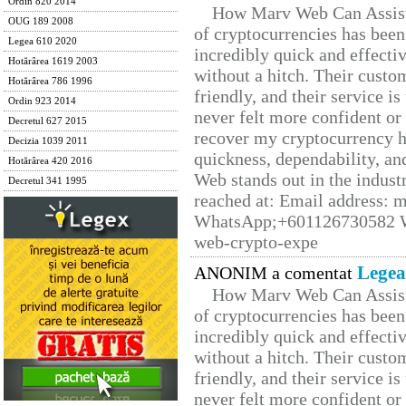
Ordin 820 2014
How Marv Web Can Assist
OUG 189 2008
of cryptocurrencies has be
Legea 610 2020
incredibly quick and effecti
Hotărârea 1619 2003
without a hitch. Their custo
Hotărârea 786 1996
friendly, and their service i
Ordin 923 2014
never felt more confident or
Decretul 627 2015
recover my cryptocurrency h
Decizia 1039 2011
quickness, dependability, an
Hotărârea 420 2016
Web stands out in the indus
Decretul 341 1995
reached at: Email address:
WhatsApp;+601126730582 W
web-crypto-expe
Legea
ANONIM a comentat
How Marv Web Can Assist
of cryptocurrencies has be
incredibly quick and effecti
without a hitch. Their custo
friendly, and their service i
never felt more confident or