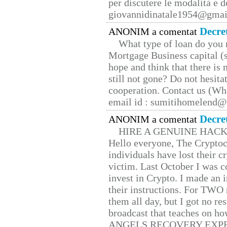
per discutere le modalità e 
giovannidinatale1954@­gmai
Decre
ANONIM a comentat
What type of loan do you 
Mortgage Business capital (s
hope and think that there is
still not gone? Do not hesita
cooperation. Contact us (W
email id : sumitihomelend
Decre
ANONIM a comentat
HIRE A GENUINE HAC
Hello everyone, The Cryptocu
individuals have lost their c
victim. Last October I was 
invest in Crypto. I made an i
their instructions. For TWO 
them all day, but I got no re
broadcast that teaches on h
ANGELS RECOVERY EXPERT. H