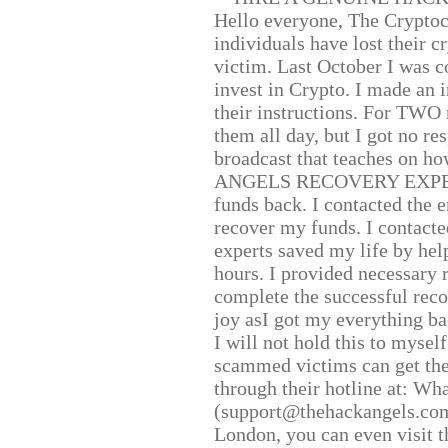
Hello everyone, The Cryptocu
individuals have lost their c
victim. Last October I was 
invest in Crypto. I made an i
their instructions. For TWO 
them all day, but I got no re
broadcast that teaches on h
ANGELS RECOVERY EXPERT. H
funds back. I contacted the 
recover my funds. I contact
experts saved my life by hel
hours. I provided necessary 
complete the successful reco
joy asI got my everything bac
I will not hold this to myself
scammed victims can get the
through their hotline at: W
(support@thehackangels.com
London, you can even visit th