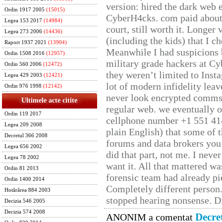
version: hired the dark web 
Ordin 1917 2005
(15015)
CyberH4cks. com paid about 
Legea 153 2017
(14984)
court, still worth it. Longer
Legea 273 2006
(14436)
(including the kids) that I ch
Raport 1937 2021
(13904)
Meanwhile I had suspicions 
Ordin 1508 2016
(12957)
military grade hackers at Cy
Ordin 560 2006
(12472)
they weren’t limited to Inst
Legea 429 2003
(12421)
lot of modern infidelity leav
Ordin 976 1998
(12142)
never look encrypted comms, 
Ultimele acte citite
regular web. we eventually 
Ordin 119 2017
cellphone number +1 551 41
Legea 209 2008
plain English) that some of t
Decretul 366 2008
forums and data brokers you 
Legea 656 2002
did that part, not me. I neve
Legea 78 2002
want it. All that mattered w
Ordin 81 2013
forensic team had already pie
Ordin 1400 2014
Completely different person
Hotărârea 884 2003
stopped hearing nonsense. Di
Decizia 546 2005
Decizia 574 2008
Decre
ANONIM a comentat