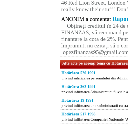
46 Red Lion Street, London
really know their stuff! Don’
Rapor
ANONIM a comentat
Obțineți creditul în 24 d
FINANZAS, vă recomand pent
finanțare la cota de 2%. Pent
împrumut, nu ezitați să o con
lopezfinanzas95@gmail.co
Alte acte pe aceeaşi temă cu Hotărâre
Hotărârea 520 1991
privind salarizarea personalului din Adminis
Hotărârea 362 1991
privind infiintarea Administratiei fluviale
Hotărârea 19 1991
privind infiintarea unor administratii cu s
Hotărârea 517 1998
privind infiintarea Companiei Nationale "A