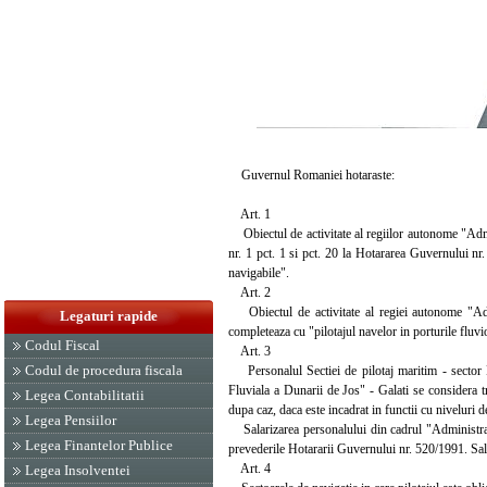
Guvernul Romaniei hotaraste:
Art. 1
Obiectul de activitate al regiilor autonome "Admi
nr. 1 pct. 1 si pct. 20 la Hotararea Guvernului nr.
navigabile".
Art. 2
Obiectul de activitate al regiei autonome "Admi
Legaturi rapide
completeaza cu "pilotajul navelor in porturile flu
Codul Fiscal
Art. 3
Codul de procedura fiscala
Personalul Sectiei de pilotaj maritim - sector
Fluviala a Dunarii de Jos" - Galati se considera tr
Legea Contabilitatii
dupa caz, daca este incadrat in functii cu niveluri d
Legea Pensiilor
Salarizarea personalului din cadrul "Administratie
Legea Finantelor Publice
prevederile Hotararii Guvernului nr. 520/1991. Salari
Art. 4
Legea Insolventei