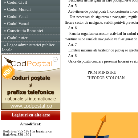
Sectoarele de navigatie in care pilotajul este oblig
Codul Civil
Art. 5
Codul Muncii
Activitatea de pilotaj poate fi concesionata in cond
Codul Penal
Din necesitati de siguranta a navigatiei, regiile 
fiecare sector de navigatie, stabilit potrivit preveder
Codul Vamal
Art. 6
Constitutia Romaniei
Pana la organizarea acestor activitati in cadrul 
Codul rutier
maritima si pe canalele navigabile va fi asigura
Art. 7
Legea administratiei publice
locale
Limitele maxime ale tarifelor de pilotaj se aproba 
Art. 8
Orice dispozitii contrare prezentei hotarari se ab
PRIM-MINISTRU
THEODOR STOLOJAN
Legături cu alte acte
A modificat:
Hotărârea 755 1991 in legatura cu
Hotărârea 520 1991