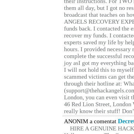
their instructions. For TWO 
them all day, but I got no re
broadcast that teaches on h
ANGELS RECOVERY EXPERT. H
funds back. I contacted the 
recover my funds. I contact
experts saved my life by hel
hours. I provided necessary 
complete the successful reco
joy asI got my everything bac
I will not hold this to myself
scammed victims can get the
through their hotline at: W
(support@thehackangels.com
London, you can even visit th
46 Red Lion Street, London
really know their stuff! Don’
Decre
ANONIM a comentat
HIRE A GENUINE HAC