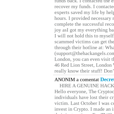
funds back. I contacted the 
recover my funds. I contact
experts saved my life by hel
hours. I provided necessary 
complete the successful reco
joy asI got my everything bac
I will not hold this to myself
scammed victims can get the
through their hotline at: W
(support@thehackangels.com
London, you can even visit th
46 Red Lion Street, London
really know their stuff! Don’
Decre
ANONIM a comentat
HIRE A GENUINE HAC
Hello everyone, The Cryptocu
individuals have lost their c
victim. Last October I was 
invest in Crypto. I made an i