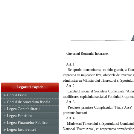
Guvernul Romaniei hotaraste:
Art. 1
Se aproba transmiterea, cu titlu gratuit, a Compl
impreuna cu mijloacele fixe, obiectele de inventar s
administrarea Ministerului Tineretului si Sportului
Art. 2
Legaturi rapide
Capitalul social al Societatii Comerciale "Alpin
Codul Fiscal
modificarea capitalului social al Fondului Proprietat
Codul de procedura fiscala
Art. 3
Predarea-primirea Complexului "Piatra Arsa" se v
Legea Contabilitatii
prezentei hotarari.
Legea Pensiilor
Art. 4
Legea Finantelor Publice
Ministerul Tineretului si Sportului si Comitetu
National "Piatra Arsa", cu respectarea prevederilor 
Legea Insolventei