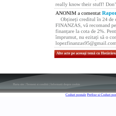
really know their stuff! Don’
Rapor
ANONIM a comentat
Obțineți creditul în 24 d
FINANZAS, vă recomand pent
finanțare la cota de 2%. Pent
împrumut, nu ezitați să o con
lopezfinanzas95@gmail.co
Alte acte pe aceeaşi temă cu Hotărâre
Harta site
|
Termeni si conditii
|
Informatii despre cookie
Coduri postale
Prefixe si Coduri po