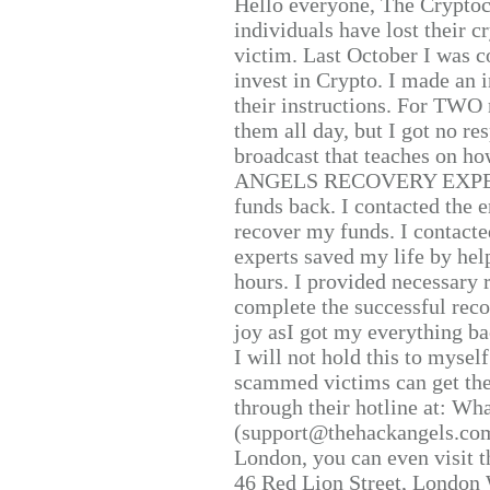
Hello everyone, The Cryptocu
individuals have lost their c
victim. Last October I was 
invest in Crypto. I made an i
their instructions. For TWO 
them all day, but I got no re
broadcast that teaches on h
ANGELS RECOVERY EXPERT. H
funds back. I contacted the 
recover my funds. I contact
experts saved my life by hel
hours. I provided necessary 
complete the successful reco
joy asI got my everything bac
I will not hold this to myself
scammed victims can get the
through their hotline at: W
(support@thehackangels.com
London, you can even visit th
46 Red Lion Street, London