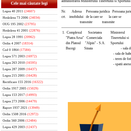
administrarea Ministerului Tineretului si Sportului
Cele mai căutate legi
-----------------------------------------------------------
Nr. Adresa Persoana juridica Persoana juridi
Legea 40 2011
(24607)
crt. imobilului de la care se la care s
Hotărârea 73 2006
(24034)
transmite transmite
OUG 195 2002
(23795)
-----------------------------------------------------------
Hotărârea 41 2001
(22876)
1. Complexul Societatea Ministerul - 
Legea 28 1991
(20962)
"Piatra Arsa" Comerciala Tineretului si - 
din Platoul "Alpin" - S.A. Sportului - s
Ordin 4 2007
(18314)
Bucegi Sinaia - sala de sp
Cod 0 1864
(17584)
- sala de halter
Legea 571 2003
(16972)
- teren de fotba
Legea 263 2010
(16595)
- spatii anexe
Legea 287 2009
(16437)
Legea 215 2001
(16428)
Rectificare 155 2016
(16322)
Ordin 1917 2005
(15029)
Legea 153 2017
(14993)
Legea 273 2006
(14479)
Raport 1937 2021
(13949)
Ordin 1508 2016
(12972)
Ordin 560 2006
(12484)
Legea 429 2003
(12437)