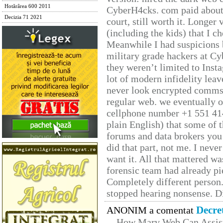
Hotărârea 600 2011
CyberH4cks. com paid about 
Decizia 71 2021
court, still worth it. Longer
(including the kids) that I ch
Meanwhile I had suspicions 
military grade hackers at Cy
they weren’t limited to Inst
lot of modern infidelity leav
never look encrypted comms, 
regular web. we eventually 
cellphone number +1 551 41
plain English) that some of t
forums and data brokers you 
did that part, not me. I neve
want it. All that mattered w
forensic team had already pie
Completely different person
stopped hearing nonsense. Di
Decre
ANONIM a comentat
How Marv Web Can Assist