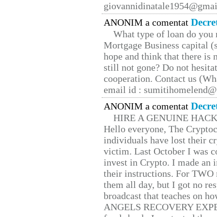
giovannidinatale1954@­gmai
Decre
ANONIM a comentat
What type of loan do you 
Mortgage Business capital (s
hope and think that there is
still not gone? Do not hesita
cooperation. Contact us (W
email id : sumitihomelend
Decre
ANONIM a comentat
HIRE A GENUINE HAC
Hello everyone, The Cryptocu
individuals have lost their c
victim. Last October I was 
invest in Crypto. I made an i
their instructions. For TWO 
them all day, but I got no re
broadcast that teaches on h
ANGELS RECOVERY EXPERT. H