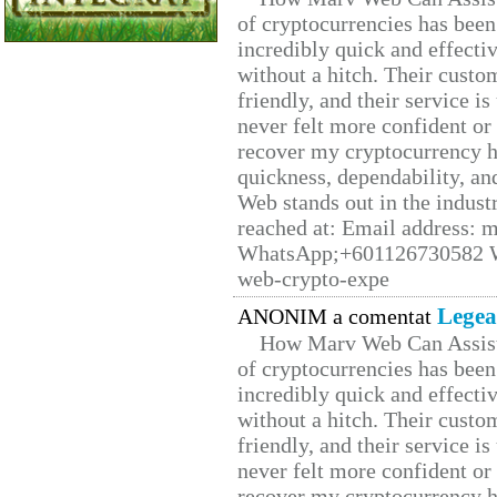
of cryptocurrencies has be
incredibly quick and effecti
without a hitch. Their custo
friendly, and their service i
never felt more confident or
recover my cryptocurrency h
quickness, dependability, an
Web stands out in the indus
reached at: Email address:
WhatsApp;+601126730582 W
web-crypto-expe
Legea
ANONIM a comentat
How Marv Web Can Assist
of cryptocurrencies has be
incredibly quick and effecti
without a hitch. Their custo
friendly, and their service i
never felt more confident or
recover my cryptocurrency h