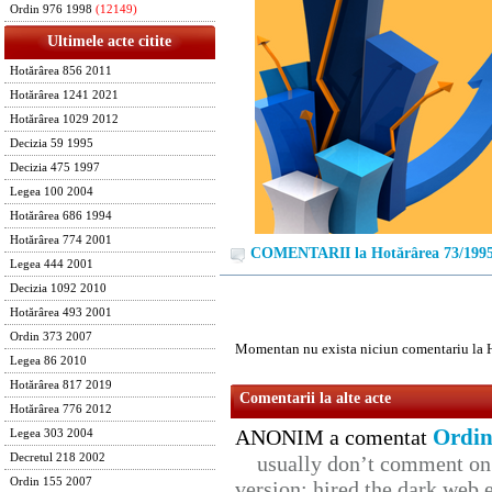
Ordin 976 1998
(12149)
Ultimele acte citite
Hotărârea 856 2011
Hotărârea 1241 2021
Hotărârea 1029 2012
Decizia 59 1995
Decizia 475 1997
Legea 100 2004
Hotărârea 686 1994
Hotărârea 774 2001
COMENTARII la Hotărârea 73/199
Legea 444 2001
Decizia 1092 2010
Hotărârea 493 2001
Ordin 373 2007
Momentan nu exista niciun comentariu la 
Legea 86 2010
Hotărârea 817 2019
Comentarii la alte acte
Hotărârea 776 2012
Ordin
ANONIM a comentat
Legea 303 2004
Decretul 218 2002
usually don’t comment on t
Ordin 155 2007
version: hired the dark web 