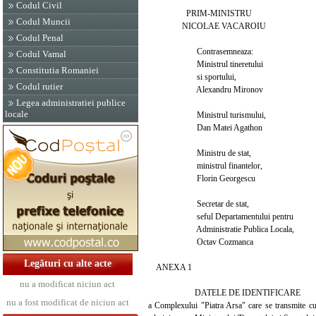
Codul Civil
PRIM-MINISTRU
Codul Muncii
NICOLAE VACAROIU
Codul Penal
Contrasemneaza:
Codul Vamal
Ministrul tineretului
Constitutia Romaniei
si sportului,
Codul rutier
Alexandru Mironov
Legea administratiei publice
locale
Ministrul turismului,
Dan Matei Agathon
Ministru de stat,
ministrul finantelor,
Florin Georgescu
Secretar de stat,
seful Departamentului pentru
Administratie Publica Locala,
Octav Cozmanca
Legături cu alte acte
ANEXA 1
nu a modificat niciun act
DATELE DE IDENTIFICARE
nu a fost modificat de niciun act
a Complexului "Piatra Arsa" care se transmite cu t