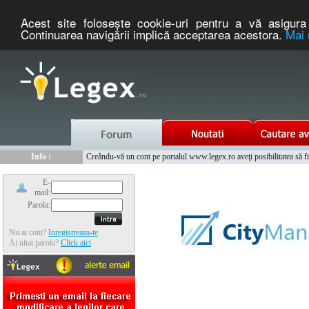
Acest site foloseşte cookie-uri pentru a vă asigura 
Continuarea navigării implică acceptarea acestora.
Mai 
Nou :
Legex.ro - portal de legislatie romaneasca. Un serviciu oferit g
Info :
Creându-vă un cont pe portalul www.legex.ro aveţi posibilitatea să fiţi
Info :
www.tntauto.ro - Managementul Integrat al Parcului Auto
E-
mail:
Parola:
Nu ai cont?
Inregistreaza-te
Ai uitat parola?
Click aici