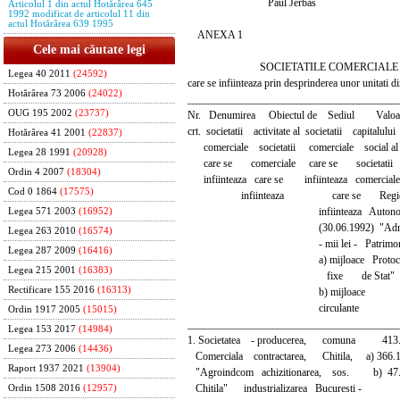
Paul Jerbas
Articolul 1 din actul Hotărârea 645
1992 modificat de articolul 11 din
actul Hotărârea 639 1995
ANEXA 1
Cele mai căutate legi
SOCIETATILE COMERCIALE
Legea 40 2011
(24592)
care se infiinteaza prin desprinderea unor unitati
Hotărârea 73 2006
(24022)
_______________________________________
OUG 195 2002
(23737)
Nr. Denumirea Obiectul de Sediul Valoa
crt. societatii activitate al societatii capitalului
Hotărârea 41 2001
(22837)
comerciale societatii comerciale social a
Legea 28 1991
(20928)
care se comerciale care se societatii
Ordin 4 2007
(18304)
infiinteaza care se infiinteaza comerciale
Cod 0 1864
(17575)
infiinteaza care se Regie
infiinteaza Autono
Legea 571 2003
(16952)
(30.06.1992) "Administ
Legea 263 2010
(16574)
- mii lei - Patrimoniu
Legea 287 2009
(16416)
a) mijloace Protocolu
Legea 215 2001
(16383)
fixe de Stat"
Rectificare 155 2016
(16313)
b) mijloace
circulante
Ordin 1917 2005
(15015)
_______________________________________
Legea 153 2017
(14984)
1. Societatea - producerea, comuna 413.
Legea 273 2006
(14436)
Comerciala contractarea, Chitila, a) 366.1
Raport 1937 2021
(13904)
"Agroindcom achizitionarea, sos. b) 47.
Chitila" industrializarea Bucuresti -
Ordin 1508 2016
(12957)