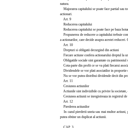
natura.
Majorarea capitalului se poate face partial sau tota
actionari.
Art. 9
Reducerea capitalului
Reducerea capitalului se poate face pe baza hotarir
Propunerea de reducere a capitalului trebuie comuni
a actionarilor, care decide asupra acestei reduceri. 
Art. 10
Drepturi si obligatii decurgind din actiuni
Fiecare actiune confera actionarului dreptul la un v
Obligatiile sociale sint garantate cu patrimoniul so
Cota-parte din profit ce se va plati fiecarui asoci
Dividendele se vor plati asociatilor in proportie cu
Nu se vor putea distribui dividende decit din prof
Art. 11
Cesiunea actiunilor
Actiunile sint indivizibile cu privire la societate,
Cesiunea actiunii se inregistreaza in registrul de e
Art. 12
Pierderea actiunilor
In cazul pierderii uneia sau mai multor actiuni, pr
putea obtine un duplicat al actiunii.
CAP. 3