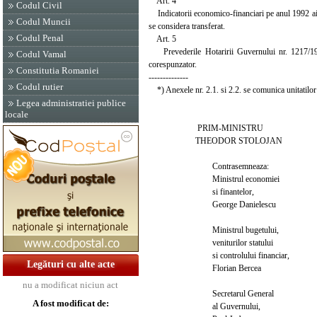
Art. 4
Codul Civil
Indicatorii economico-financiari pe anul 1992 ai so
Codul Muncii
se considera transferat.
Codul Penal
Art. 5
Prevederile Hotaririi Guvernului nr. 1217/1990
Codul Vamal
corespunzator.
Constitutia Romaniei
--------------
Codul rutier
*) Anexele nr. 2.1. si 2.2. se comunica unitatilor i
Legea administratiei publice
locale
PRIM-MINISTRU
THEODOR STOLOJAN
Contrasemneaza:
Ministrul economiei
si finantelor,
George Danielescu
Ministrul bugetului,
veniturilor statului
si controlului financiar,
Legături cu alte acte
Florian Bercea
nu a modificat niciun act
Secretarul General
A fost modificat de:
al Guvernului,