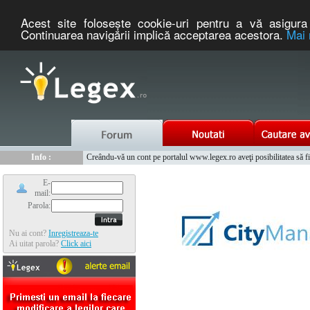
Acest site foloseşte cookie-uri pentru a vă asigura 
Continuarea navigării implică acceptarea acestora.
Mai 
Nou :
Info :
Legex.ro - portal de legislatie romaneasca. Un serviciu oferit g
Creându-vă un cont pe portalul www.legex.ro aveţi posibilitatea să fiţi
Info :
www.tntauto.ro - Managementul Integrat al Parcului Auto
Info :
Cauta coduri postale si prefixe telefonice nationale si internationale
E-
mail:
Parola:
Nu ai cont?
Inregistreaza-te
Ai uitat parola?
Click aici