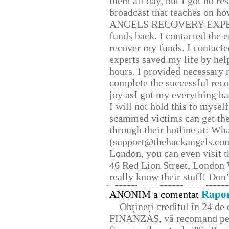
them all day, but I got no re
broadcast that teaches on h
ANGELS RECOVERY EXPERT. H
funds back. I contacted the 
recover my funds. I contact
experts saved my life by hel
hours. I provided necessary 
complete the successful reco
joy asI got my everything bac
I will not hold this to myself
scammed victims can get the
through their hotline at: W
(support@thehackangels.com
London, you can even visit th
46 Red Lion Street, London
really know their stuff! Don’
Rapor
ANONIM a comentat
Obțineți creditul în 24 d
FINANZAS, vă recomand pent