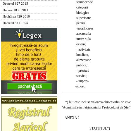
semincer de
Decretul 627 2015
categorii
Decizia 1039 2011
biologice
Hotărârea 420 2016
superioare,
pentru
Decretul 341 1995
valorificarea
acestora la
intern si la
extern;
- activitate
hoteliera,
alimentatie
publica;
- prestari
servicii;
- import-
export.
_______________________________________
*) Nu este inclusa valoarea obiectivului de invest
"Administratia Patrimoniului Protocolului de Stat"
ANEXA 2
STATUTUL*)