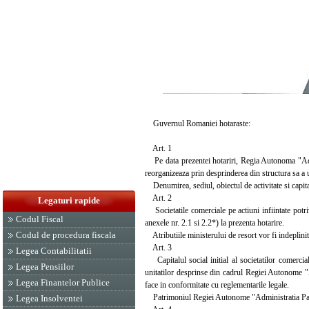
Guvernul Romaniei hotaraste:
Art. 1
Pe data prezentei hotariri, Regia Autonoma "Admin
reorganizeaza prin desprinderea din structura sa a u
Denumirea, sediul, obiectul de activitate si capitalu
Art. 2
Legaturi rapide
Societatile comerciale pe actiuni infiintate potriv
Codul Fiscal
anexele nr. 2.1 si 2.2*) la prezenta hotarire.
Codul de procedura fiscala
Atributiile ministerului de resort vor fi indeplinit
Art. 3
Legea Contabilitatii
Capitalul social initial al societatilor comercial
Legea Pensiilor
unitatilor desprinse din cadrul Regiei Autonome "A
Legea Finantelor Publice
face in conformitate cu reglementarile legale.
Patrimoniul Regiei Autonome "Administratia Patrim
Legea Insolventei