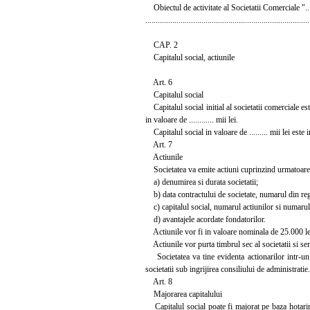
Obiectul de activitate al Societatii Comerciale ".....
...............................................................................
CAP. 2
Capitalul social, actiunile
Art. 6
Capitalul social
Capitalul social initial al societatii comerciale este i
in valoare de ............ mii lei.
Capitalul social in valoare de ......... mii lei este 
Art. 7
Actiunile
Societatea va emite actiuni cuprinzind urmatoare
a) denumirea si durata societatii;
b) data contractului de societate, numarul din regi
c) capitalul social, numarul actiunilor si numarul 
d) avantajele acordate fondatorilor.
Actiunile vor fi in valoare nominala de 25.000 lei
Actiunile vor purta timbrul sec al societatii si sem
Societatea va tine evidenta actionarilor intr-un re
societatii sub ingrijirea consiliului de administratie.
Art. 8
Majorarea capitalului
Capitalul social poate fi majorat pe baza hotariri