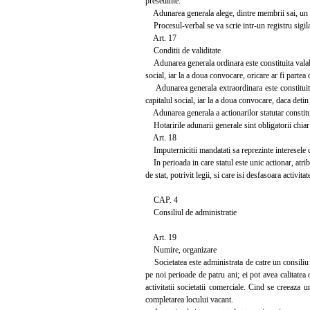
presedinte.
Adunarea generala alege, dintre membrii sai, un se
Procesul-verbal se va scrie intr-un registru sigilat
Art. 17
Conditii de validitate
Adunarea generala ordinara este constituita valabil 
social, iar la a doua convocare, oricare ar fi partea 
Adunarea generala extraordinara este constituita v
capitalul social, iar la a doua convocare, daca detin 
Adunarea generala a actionarilor statutar constituit
Hotaririle adunarii generale sint obligatorii chiar 
Art. 18
Imputernicitii mandatati sa reprezinte interesele c
In perioada in care statul este unic actionar, atribu
de stat, potrivit legii, si care isi desfasoara activi
CAP. 4
Consiliul de administratie
Art. 19
Numire, organizare
Societatea este administrata de catre un consiliu d
pe noi perioade de patru ani; ei pot avea calitatea
activitatii societatii comerciale. Cind se creeaza
completarea locului vacant.