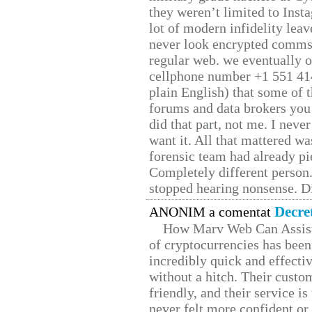
they weren’t limited to Inst
lot of modern infidelity leav
never look encrypted comms, 
regular web. we eventually 
cellphone number +1 551 41
plain English) that some of t
forums and data brokers you 
did that part, not me. I neve
want it. All that mattered w
forensic team had already pie
Completely different person
stopped hearing nonsense. Di
Decre
ANONIM a comentat
How Marv Web Can Assist
of cryptocurrencies has be
incredibly quick and effecti
without a hitch. Their custo
friendly, and their service i
never felt more confident or