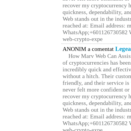
recover my cryptocurrency h
quickness, dependability, an
Web stands out in the indus
reached at: Email address:
WhatsApp;+601126730582 W
web-crypto-expe
Legea
ANONIM a comentat
How Marv Web Can Assist
of cryptocurrencies has be
incredibly quick and effecti
without a hitch. Their custo
friendly, and their service i
never felt more confident or
recover my cryptocurrency h
quickness, dependability, an
Web stands out in the indus
reached at: Email address:
WhatsApp;+601126730582 W
web-crypto-expe