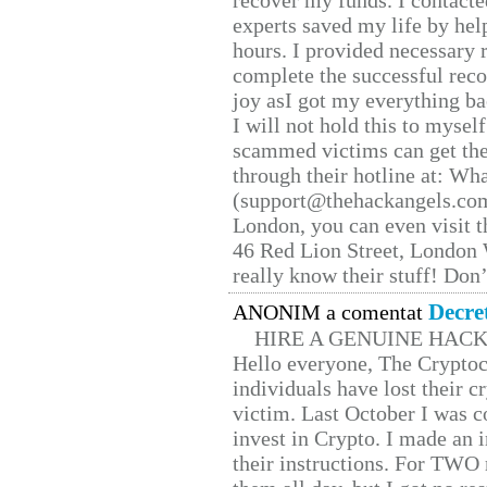
recover my funds. I contact
experts saved my life by hel
hours. I provided necessary 
complete the successful reco
joy asI got my everything bac
I will not hold this to myself
scammed victims can get the
through their hotline at: W
(support@thehackangels.com
London, you can even visit th
46 Red Lion Street, London
really know their stuff! Don’
Decre
ANONIM a comentat
HIRE A GENUINE HAC
Hello everyone, The Cryptocu
individuals have lost their c
victim. Last October I was 
invest in Crypto. I made an i
their instructions. For TWO 