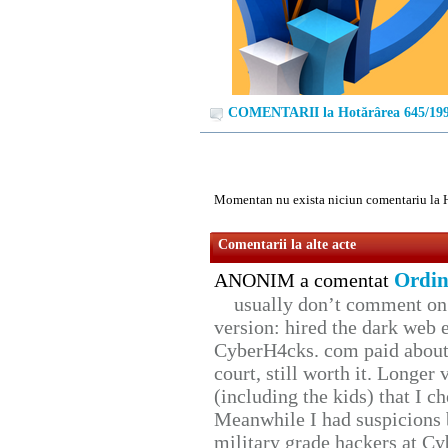
COMENTARII la Hotărârea 645/19
Momentan nu exista niciun comentariu la 
Comentarii la alte acte
Ordin
ANONIM a comentat
usually don’t comment on t
version: hired the dark web 
CyberH4cks. com paid about 
court, still worth it. Longer
(including the kids) that I ch
Meanwhile I had suspicions 
military grade hackers at Cy