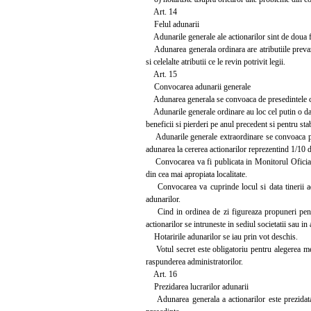
Art. 14
Felul adunarii
Adunarile generale ale actionarilor sint de doua fe
Adunarea generala ordinara are atributiile prevazute
si celelalte atributii ce le revin potrivit legii.
Art. 15
Convocarea adunarii generale
Adunarea generala se convoaca de presedintele con
Adunarile generale ordinare au loc cel putin o data
beneficii si pierderi pe anul precedent si pentru sta
Adunarile generale extraordinare se convoaca potri
adunarea la cererea actionarilor reprezentind 1/10 di
Convocarea va fi publicata in Monitorul Oficial al 
din cea mai apropiata localitate.
Convocarea va cuprinde locul si data tinerii adun
adunarilor.
Cind in ordinea de zi figureaza propuneri pentru
actionarilor se intruneste in sediul societatii sau in a
Hotaririle adunarilor se iau prin vot deschis.
Votul secret este obligatoriu pentru alegerea membr
raspunderea administratorilor.
Art. 16
Prezidarea lucrarilor adunarii
Adunarea generala a actionarilor este prezidata d