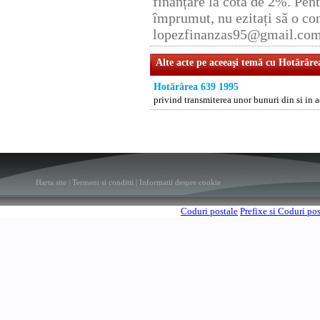
finanțare la cota de 2%. Pent
împrumut, nu ezitați să o con
lopezfinanzas95@gmail.co
Alte acte pe aceeaşi temă cu Hotărâre
Hotărârea 639 1995
privind transmiterea unor bunuri din si in
Harta site
|
Termeni si conditii
|
Informatii despre cookie
Coduri postale
Prefixe si Coduri po