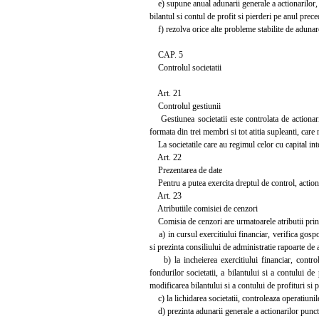
e) supune anual adunarii generale a actionarilor, in
bilantul si contul de profit si pierderi pe anul prec
f) rezolva orice alte probleme stabilite de adunarea
CAP. 5
Controlul societatii
Art. 21
Controlul gestiunii
Gestiunea societatii este controlata de actionari
formata din trei membri si tot atitia supleanti, care 
La societatile care au regimul celor cu capital inte
Art. 22
Prezentarea de date
Pentru a putea exercita dreptul de control, actionaril
Art. 23
Atributiile comisiei de cenzori
Comisia de cenzori are urmatoarele atributii prin
a) in cursul exercitiului financiar, verifica gospod
si prezinta consiliului de administratie rapoarte de a
b) la incheierea exercitiului financiar, controle
fondurilor societatii, a bilantului si a contului d
modificarea bilantului si a contului de profituri si p
c) la lichidarea societatii, controleaza operatiunil
d) prezinta adunarii generale a actionarilor punctu