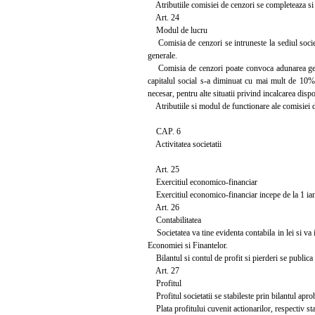
Atributiile comisiei de cenzori se completeaza si c
Art. 24
Modul de lucru
Comisia de cenzori se intruneste la sediul societa
generale.
Comisia de cenzori poate convoca adunarea general
capitalul social s-a diminuat cu mai mult de 10% t
necesar, pentru alte situatii privind incalcarea dispoz
Atributiile si modul de functionare ale comisiei de
CAP. 6
Activitatea societatii
Art. 25
Exercitiul economico-financiar
Exercitiul economico-financiar incepe de la 1 ianuar
Art. 26
Contabilitatea
Societatea va tine evidenta contabila in lei si va 
Economiei si Finantelor.
Bilantul si contul de profit si pierderi se publica
Art. 27
Profitul
Profitul societatii se stabileste prin bilantul apro
Plata profitului cuvenit actionarilor, respectiv statu