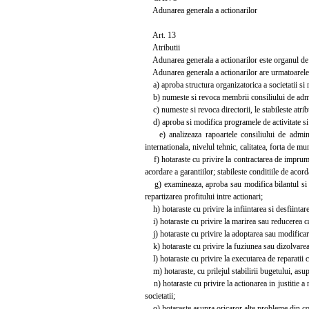
Adunarea generala a actionarilor
Art. 13
Atributii
Adunarea generala a actionarilor este organul de co
Adunarea generala a actionarilor are urmatoarele a
a) aproba structura organizatorica a societatii si
b) numeste si revoca membrii consiliului de administr
c) numeste si revoca directorii, le stabileste atribut
d) aproba si modifica programele de activitate si b
e) analizeaza rapoartele consiliului de administr
internationala, nivelul tehnic, calitatea, forta de mun
f) hotaraste cu privire la contractarea de imprumut
acordare a garantiilor; stabileste conditiile de acord
g) examineaza, aproba sau modifica bilantul si con
repartizarea profitului intre actionari;
h) hotaraste cu privire la infiintarea si desfiintarea
i) hotaraste cu privire la marirea sau reducerea ca
j) hotaraste cu privire la adoptarea sau modificarea
k) hotaraste cu privire la fuziunea sau dizolvarea 
l) hotaraste cu privire la executarea de reparatii cap
m) hotaraste, cu prilejul stabilirii bugetului, asu
n) hotaraste cu privire la actionarea in justitie a 
societatii;
o) hotaraste asupra oricaror alte probleme din comp