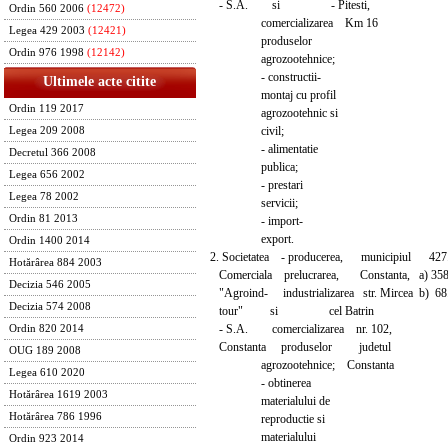
- S.A. si - Pitesti,
Ordin 560 2006
(12472)
comercializarea Km 16
Legea 429 2003
(12421)
produselor
Ordin 976 1998
(12142)
agrozootehnice;
- constructii-
Ultimele acte citite
montaj cu profil
Ordin 119 2017
agrozootehnic si
civil;
Legea 209 2008
- alimentatie
Decretul 366 2008
publica;
Legea 656 2002
- prestari
Legea 78 2002
servicii;
Ordin 81 2013
- import-
export.
Ordin 1400 2014
2. Societatea - producerea, municipiul 427.
Hotărârea 884 2003
Comerciala prelucrarea, Constanta, a) 358.
Decizia 546 2005
"Agroind- industrializarea str. Mircea b) 6
Decizia 574 2008
tour" si cel Batrin
- S.A. comercializarea nr. 102,
Ordin 820 2014
Constanta produselor judetul
OUG 189 2008
agrozootehnice; Constanta
Legea 610 2020
- obtinerea
Hotărârea 1619 2003
materialului de
Hotărârea 786 1996
reproductie si
materialului
Ordin 923 2014