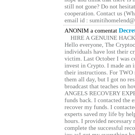
still not gone? Do not hesita
cooperation. Contact us (W
email id : sumitihomelend
Decre
ANONIM a comentat
HIRE A GENUINE HAC
Hello everyone, The Cryptocu
individuals have lost their c
victim. Last October I was 
invest in Crypto. I made an i
their instructions. For TWO 
them all day, but I got no re
broadcast that teaches on h
ANGELS RECOVERY EXPERT. H
funds back. I contacted the 
recover my funds. I contact
experts saved my life by hel
hours. I provided necessary 
complete the successful reco
joy asI got my everything bac