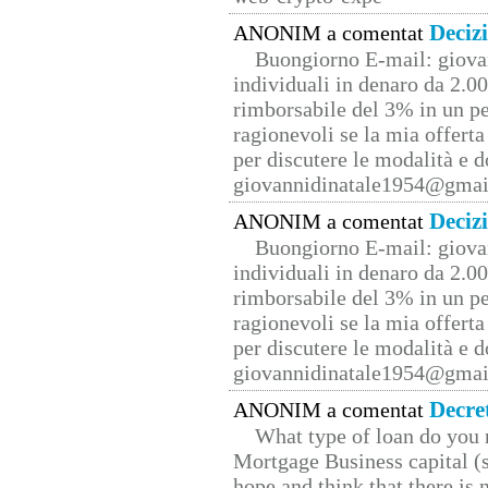
Deciz
ANONIM a comentat
Buongiorno E-mail: giova
individuali in denaro da 2.00
rimborsabile del 3% in un pe
ragionevoli se la mia offerta
per discutere le modalità e 
giovannidinatale1954@­gmai
Deciz
ANONIM a comentat
Buongiorno E-mail: giova
individuali in denaro da 2.00
rimborsabile del 3% in un pe
ragionevoli se la mia offerta
per discutere le modalità e 
giovannidinatale1954@­gmai
Decre
ANONIM a comentat
What type of loan do you 
Mortgage Business capital (s
hope and think that there is