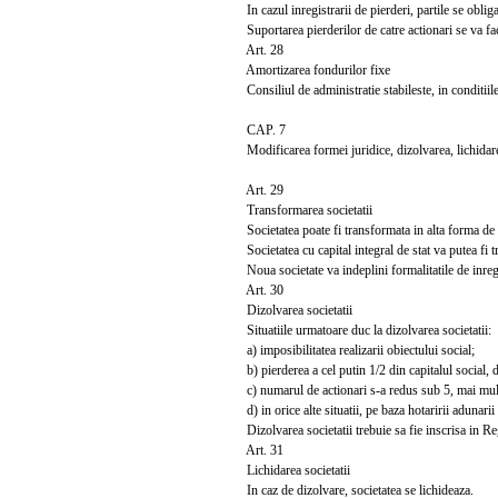
In cazul inregistrarii de pierderi, partile se oblig
Suportarea pierderilor de catre actionari se va face
Art. 28
Amortizarea fondurilor fixe
Consiliul de administratie stabileste, in conditiile
CAP. 7
Modificarea formei juridice, dizolvarea, lichidarea
Art. 29
Transformarea societatii
Societatea poate fi transformata in alta forma de so
Societatea cu capital integral de stat va putea fi 
Noua societate va indeplini formalitatile de inregist
Art. 30
Dizolvarea societatii
Situatiile urmatoare duc la dizolvarea societatii:
a) imposibilitatea realizarii obiectului social;
b) pierderea a cel putin 1/2 din capitalul social, 
c) numarul de actionari s-a redus sub 5, mai mult 
d) in orice alte situatii, pe baza hotaririi adunarii 
Dizolvarea societatii trebuie sa fie inscrisa in Re
Art. 31
Lichidarea societatii
In caz de dizolvare, societatea se lichideaza.