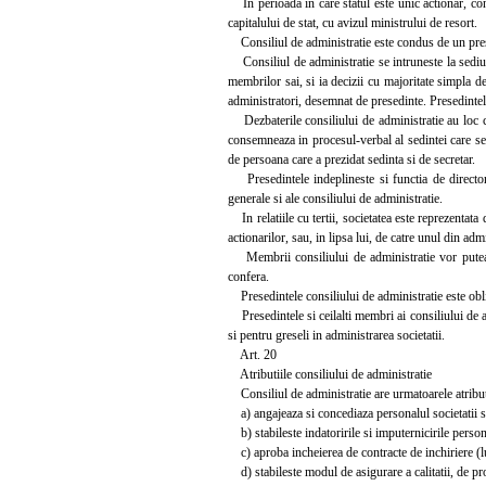
In perioada in care statul este unic actionar, consi
capitalului de stat, cu avizul ministrului de resort.
Consiliul de administratie este condus de un prese
Consiliul de administratie se intruneste la sediul 
membrilor sai, si ia decizii cu majoritate simpla de
administratori, desemnat de presedinte. Presedintele
Dezbaterile consiliului de administratie au loc co
consemneaza in procesul-verbal al sedintei care se 
de persoana care a prezidat sedinta si de secretar.
Presedintele indeplineste si functia de director g
generale si ale consiliului de administratie.
In relatiile cu tertii, societatea este reprezentata 
actionarilor, sau, in lipsa lui, de catre unul din ad
Membrii consiliului de administratie vor putea exe
confera.
Presedintele consiliului de administratie este oblig
Presedintele si ceilalti membri ai consiliului de adm
si pentru greseli in administrarea societatii.
Art. 20
Atributiile consiliului de administratie
Consiliul de administratie are urmatoarele atribut
a) angajeaza si concediaza personalul societatii si s
b) stabileste indatoririle si imputernicirile person
c) aproba incheierea de contracte de inchiriere (lua
d) stabileste modul de asigurare a calitatii, de pro