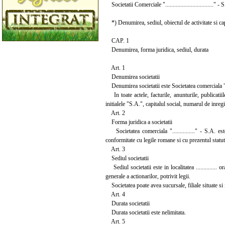
Societatii Comerciale "................................" - 
*) Denumirea, sediul, obiectul de activitate si capi
CAP. 1
Denumirea, forma juridica, sediul, durata
Art. 1
Denumirea societatii
Denumirea societatii este Societatea comerciala "...
In toate actele, facturile, anunturile, publicatii
initialele "S.A.", capitalul social, numarul de inregi
Art. 2
Forma juridica a societatii
Societatea comerciala "..............." - S.A. es
conformitate cu legile romane si cu prezentul statut
Art. 3
Sediul societatii
Sediul societatii este in localitatea .............. ora
generale a actionarilor, potrivit legii.
Societatea poate avea sucursale, filiale situate si in
Art. 4
Durata societatii
Durata societatii este nelimitata.
Art. 5