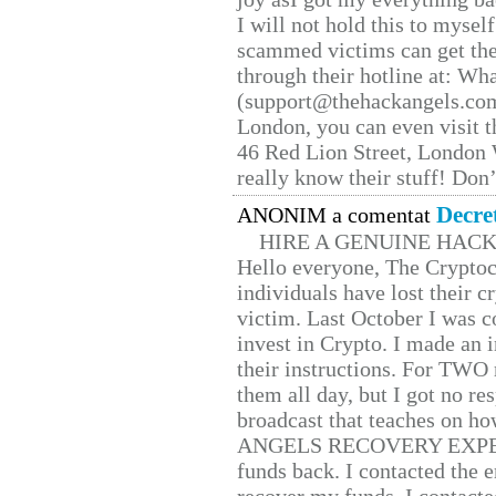
I will not hold this to myself
scammed victims can get the
through their hotline at: W
(support@thehackangels.com
London, you can even visit th
46 Red Lion Street, London
really know their stuff! Don’
Decre
ANONIM a comentat
HIRE A GENUINE HAC
Hello everyone, The Cryptocu
individuals have lost their c
victim. Last October I was 
invest in Crypto. I made an i
their instructions. For TWO 
them all day, but I got no re
broadcast that teaches on h
ANGELS RECOVERY EXPERT. H
funds back. I contacted the 