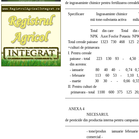
de ingrasaminte chimice pentru fertilizarea cerealel
-----------------------------------------------------------
Specificare Ingrasaminte chimice Va
mii tone-substanta activa miliard
------------------------------------------
Total din care Total din ca
NPK Azot Fosfor Potasiu NPK Azot
Total cereale paioase 1323 730 468 125 25
+culturi de primavara
I. Pentru cereale
paioase - total 223 130 93 - 4,50 2
din acestea:
- ianuarie 80 40 40 - 0,74 0,74
- februarie 113 60 53 - 1,10 1,1
- martie 30 30 - - 0,66 0,5
II. Pentru culturi de
primavara - total 1100 600 375 125 20,
-----------------------------------------------------------
ANEXA 4
NECESARUL
de pesticide din productia interna pentru campania
----------------------------------------------
- tone/produs ianuarie februarie mar
comercial -