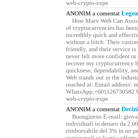
web-crypto-expe
Legea
ANONIM a comentat
How Marv Web Can Assist
of cryptocurrencies has be
incredibly quick and effecti
without a hitch. Their custo
friendly, and their service i
never felt more confident or
recover my cryptocurrency h
quickness, dependability, an
Web stands out in the indus
reached at: Email address:
WhatsApp;+601126730582 W
web-crypto-expe
Deciz
ANONIM a comentat
Buongiorno E-mail: giova
individuali in denaro da 2.00
rimborsabile del 3% in un pe
ragionevoli se la mia offerta