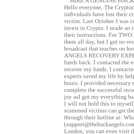
HIRE A GENUINE HAC
Hello everyone, The Cryptocu
individuals have lost their c
victim. Last October I was 
invest in Crypto. I made an i
their instructions. For TWO 
them all day, but I got no re
broadcast that teaches on h
ANGELS RECOVERY EXPERT. H
funds back. I contacted the 
recover my funds. I contact
experts saved my life by hel
hours. I provided necessary 
complete the successful reco
joy asI got my everything bac
I will not hold this to myself
scammed victims can get the
through their hotline at: W
(support@thehackangels.com
London, you can even visit th