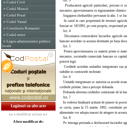
Art. 3
Codul Civil
Producatorii agricoli particulari, precum si socie
Codul Muncii
mecanice, aprovizionarea cu ingrasaminte chimice si
Codul Penal
Angajarea cheltuielilor prevazute la alin. 1 se face
In cazul in care proprietarii de terenuri agricole n
Codul Vamal
funciar nr. 18/1991, pe cont propriu, respectand per
Constitutia Romaniei
Art. 4
Codul rutier
Decontarea contravalorii lucrarilor agricole mecan
bancare acordate cu aceasta destinatie pe baza docume
Legea administratiei publice
locale
Art. 5
Pentru aprovizionarea cu materii prime si material
mecanice, societatile comerciale bancare cu capita
potrivit legii.
Creditele acordate unitatilor integratoare sau pro
stabilite in contractele incheiate.
Art. 6
Unitatile integratoare se autoriza sa acorde avans
creditele primite, fara a percepe dobanda.
Dobanda aferenta creditelor contractate de la banci
Art. 7
In vederea finalizarii actiunii de punere in posesie
Legături cu alte acte
se cuvin, pana la 15 martie 1992, constituite pen
alimentatie vor adopta masuri de atragere in aceasta 
nu a modificat niciun act
Art. 8
A fost modificat de:
Pe intreaga perioada a desfasurarii lucrarilor agri