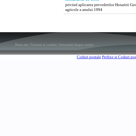
privind aplicarea prevederilor Hotaririi Gu
agricole a anului 1994
Harta site
|
Termeni si conditii
|
Informatii despre cookie
Coduri postale
Prefixe si Coduri po