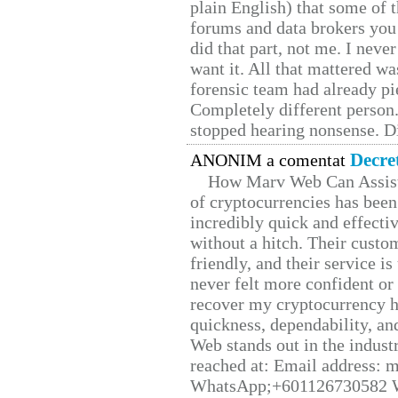
plain English) that some of t
forums and data brokers you 
did that part, not me. I neve
want it. All that mattered w
forensic team had already pie
Completely different person
stopped hearing nonsense. Di
Decre
ANONIM a comentat
How Marv Web Can Assist
of cryptocurrencies has be
incredibly quick and effecti
without a hitch. Their custo
friendly, and their service i
never felt more confident or
recover my cryptocurrency h
quickness, dependability, an
Web stands out in the indus
reached at: Email address:
WhatsApp;+601126730582 W