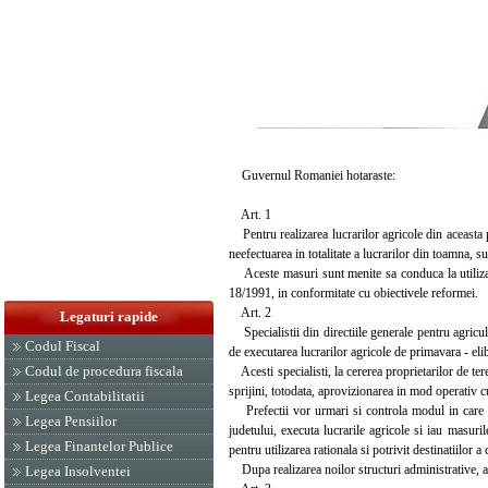
Guvernul Romaniei hotaraste:
Art. 1
Pentru realizarea lucrarilor agricole din aceasta p
neefectuarea in totalitate a lucrarilor din toamna, s
Aceste masuri sunt menite sa conduca la utilizarea
18/1991, in conformitate cu obiectivele reformei.
Art. 2
Legaturi rapide
Specialistii din directiile generale pentru agricul
Codul Fiscal
de executarea lucrarilor agricole de primavara - elibera
Codul de procedura fiscala
Acesti specialisti, la cererea proprietarilor de tere
sprijini, totodata, aprovizionarea in mod operativ c
Legea Contabilitatii
Prefectii vor urmari si controla modul in care soc
Legea Pensiilor
judetului, executa lucrarile agricole si iau masuri
Legea Finantelor Publice
pentru utilizarea rationala si potrivit destinatiilor a
Dupa realizarea noilor structuri administrative, activ
Legea Insolventei