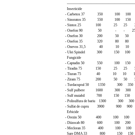
---------------------------------------------------------
Insecticide
- Carbetox 37 350 100 100
- Sinoratox 35 550 100 150
- Sintox 25 100 25 25 
- Onefon 90 50 - - 2
- Onefon 30 200 50 50 
- Onefon 35 320 80 80 
- Onevos 31,5 40 10 10
- Ulei Spindel 300 150 10
Fungicide
- Captadin 50 550 100 150 
- Tiradin 75 150 25 25 
- Tiuran 75 40 10 10 1
- Ziram 75 200 50 50 
- Turdacupral 50 1350 300 35
- Sulf pulbere 1600 300 300
- Sulf muiabil 700 150 150 
- Polisulfura de bariu 1300 300 
- Sulfat de cupru 3900 900 90
Erbicide
- Orezin 50 400 100 100 
- Diizocab 80 600 100 200 
- Mecloran 35 400 100 100
Sare DMA 33 800 150 150