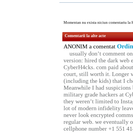
Momentan nu exista niciun comentariu la 
Comentarii la alte acte
Ordin
ANONIM a comentat
usually don’t comment on t
version: hired the dark web 
CyberH4cks. com paid about 
court, still worth it. Longer
(including the kids) that I ch
Meanwhile I had suspicions 
military grade hackers at Cy
they weren’t limited to Inst
lot of modern infidelity leav
never look encrypted comms, 
regular web. we eventually 
cellphone number +1 551 41