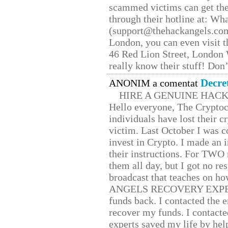
scammed victims can get the
through their hotline at: W
(support@thehackangels.com
London, you can even visit th
46 Red Lion Street, London
really know their stuff! Don’
Decre
ANONIM a comentat
HIRE A GENUINE HAC
Hello everyone, The Cryptocu
individuals have lost their c
victim. Last October I was 
invest in Crypto. I made an i
their instructions. For TWO 
them all day, but I got no re
broadcast that teaches on h
ANGELS RECOVERY EXPERT. H
funds back. I contacted the 
recover my funds. I contact
experts saved my life by hel