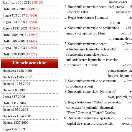
fasole boabe
Rectificare 155 2016
(16300)
2. Societatile comerciale pentru prelucrarea - Sf
Ordin 1917 2005
(14976)
sfeclei de zahar samanta de sfecl
Legea 153 2017
(14965)
3. Regia Autonoma a Tutunului - Tutun, 
Legea 273 2006
(14383)
de tutun
4. Societatile comerciale de prelucrare a - In p
Raport 1937 2021
(13840)
inului si cinepii pentru fibra pentru fib
Ordin 1508 2016
(12945)
in, samanta de cane
Ordin 560 2006
(12442)
5. Societatile comerciale pentru - Cartofi, 
Legea 429 2003
(12392)
achizitionarea legumelor si fructelor de mas
si societatile comerciale pentru
Ordin 976 1998
(12127)
industrializarea legumelor si fructelor
Ultimele acte citite
6. "Semrom", "Unisem" - Seminte de
plante tehnice, plan
Hotărârea 1188 2000
furajere, legume si car
Hotărârea 1285 2012
7. Societatile comerciale de vinificatie - Strug
Decretul 1056 2004
si producere a berii
Decretul 86 1993
8. Societatile comerciale "Nutricomb" - Secara
ovaz, porumb, mazare 
Legea 337 2009
9. Regia Autonoma "Plafar" si societatile - Pl
Ordin 1317 2002
comerciale "Fitotehnia" Bucuresti,
Decretul 959 2002
"Fares" Orastie si "Flores" Oradea
Hotărârea 1054 2001
10. Societatile comerciale agricole cu - Secara 
Decizia 1337 2002
capital de stat cu profil zootehnic ovaz, p
Legea 176 2009