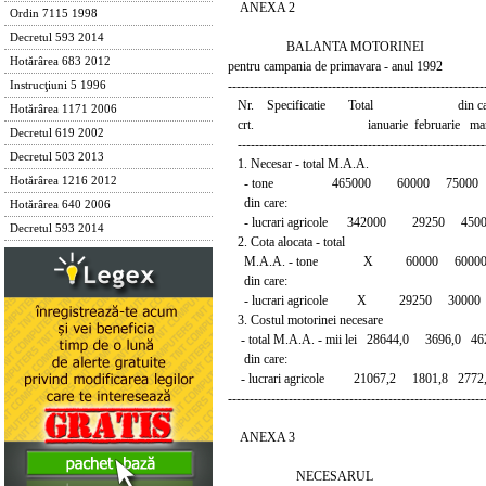
ANEXA 2
Ordin 7115 1998
Decretul 593 2014
BALANTA MOTORINEI
Hotărârea 683 2012
pentru campania de primavara - anul 1992
-----------------------------------------------------------
Instrucţiuni 5 1996
Nr. Specificatie Total din car
Hotărârea 1171 2006
crt. ianuarie februarie martie 
Decretul 619 2002
---------------------------------------------------------
Decretul 503 2013
1. Necesar - total M.A.A.
Hotărârea 1216 2012
- tone 465000 60000 75000 15
din care:
Hotărârea 640 2006
- lucrari agricole 342000 29250 450
Decretul 593 2014
2. Cota alocata - total
M.A.A. - tone X 60000 6000
din care:
- lucrari agricole X 29250 3000
3. Costul motorinei necesare
- total M.A.A. - mii lei 28644,0 3696,0 4
din care:
- lucrari agricole 21067,2 1801,8 2772
-----------------------------------------------------------
ANEXA 3
NECESARUL