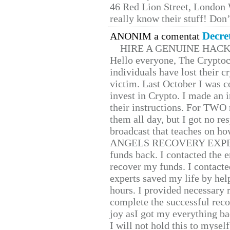
46 Red Lion Street, London
really know their stuff! Don’
Decre
ANONIM a comentat
HIRE A GENUINE HAC
Hello everyone, The Cryptocu
individuals have lost their c
victim. Last October I was 
invest in Crypto. I made an i
their instructions. For TWO 
them all day, but I got no re
broadcast that teaches on h
ANGELS RECOVERY EXPERT. H
funds back. I contacted the 
recover my funds. I contact
experts saved my life by hel
hours. I provided necessary 
complete the successful reco
joy asI got my everything bac
I will not hold this to myself