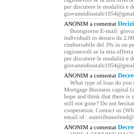
per discutere le modalità e 
giovannidinatale1954@­gmai
Deciz
ANONIM a comentat
Buongiorno E-mail: giova
individuali in denaro da 2.00
rimborsabile del 3% in un pe
ragionevoli se la mia offerta
per discutere le modalità e 
giovannidinatale1954@­gmai
Decre
ANONIM a comentat
What type of loan do you 
Mortgage Business capital (s
hope and think that there is
still not gone? Do not hesita
cooperation. Contact us (W
email id : sumitihomelend
Decre
ANONIM a comentat