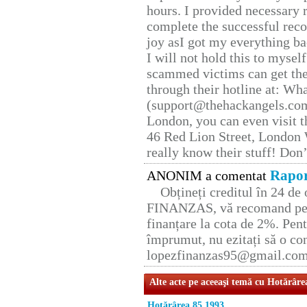
hours. I provided necessary 
complete the successful reco
joy asI got my everything bac
I will not hold this to myself
scammed victims can get the
through their hotline at: W
(support@thehackangels.com
London, you can even visit th
46 Red Lion Street, London
really know their stuff! Don’
Rapor
ANONIM a comentat
Obțineți creditul în 24 d
FINANZAS, vă recomand pent
finanțare la cota de 2%. Pent
împrumut, nu ezitați să o con
lopezfinanzas95@gmail.co
Alte acte pe aceeaşi temă cu Hotărâre
Hotărârea 85 1993