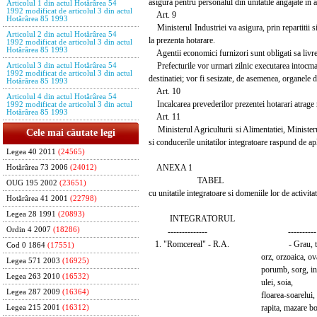
asigura pentru personalul din unitatile angajate in 
Articolul 1 din actul Hotărârea 54
1992 modificat de articolul 3 din actul
Art. 9
Hotărârea 85 1993
Ministerul Industriei va asigura, prin repartitii si 
Articolul 2 din actul Hotărârea 54
la prezenta hotarare.
1992 modificat de articolul 3 din actul
Hotărârea 85 1993
Agentii economici furnizori sunt obligati sa livreze 
Prefecturile vor urmari zilnic executarea intocmai a
Articolul 3 din actul Hotărârea 54
1992 modificat de articolul 3 din actul
destinatiei; vor fi sesizate, de asemenea, organele 
Hotărârea 85 1993
Art. 10
Articolul 4 din actul Hotărârea 54
Incalcarea prevederilor prezentei hotarari atrage 
1992 modificat de articolul 3 din actul
Hotărârea 85 1993
Art. 11
Ministerul Agriculturii si Alimentatiei, Ministerul 
Cele mai căutate legi
si conducerile unitatilor integratoare raspund de apl
Legea 40 2011
(24565)
ANEXA 1
Hotărârea 73 2006
(24012)
TABEL
OUG 195 2002
(23651)
cu unitatile integratoare si domeniile lor de activita
Hotărârea 41 2001
(22798)
Legea 28 1991
(20893)
INTEGRATORUL PRO
Ordin 4 2007
(18286)
-------------- ----------
1. "Romcereal" - R.A. - Grau, tritic
Cod 0 1864
(17551)
orz, orzoaica, ovaz, o
Legea 571 2003
(16925)
porumb, sorg, in pen
Legea 263 2010
(16532)
ulei, soia,
Legea 287 2009
(16364)
floarea-soarelui, ric
rapita, mazare boab
Legea 215 2001
(16312)