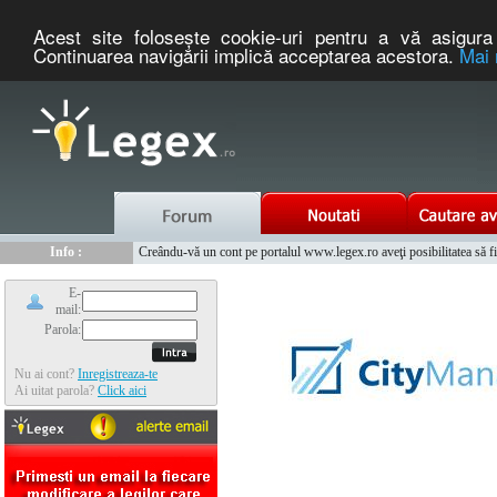
Acest site foloseşte cookie-uri pentru a vă asigura 
Continuarea navigării implică acceptarea acestora.
Mai 
Nou :
Legex.ro - portal de legislatie romaneasca. Un serviciu oferit g
Info :
Creându-vă un cont pe portalul www.legex.ro aveţi posibilitatea să fiţi
Info :
www.tntauto.ro - Managementul Integrat al Parcului Auto
E-
mail:
Parola:
Nu ai cont?
Inregistreaza-te
Ai uitat parola?
Click aici