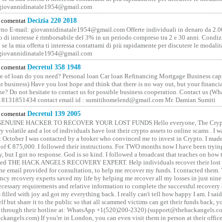
 giovannidinatale1954@­gmail.­com
comentat
Decizia 220 2018
no E-mail: giovannidinatale1954@­gmail.­com Offerte individuali in denaro da 2.0
o di interesse è rimborsabile del 3% in un periodo compreso tra 2 e 30 anni. Condiz
 se la mia offerta ti interessa contattami di più rapidamente per discutere le modali
 giovannidinatale1954@­gmail.­com
comentat
Decretul 358 1948
 of loan do you need? Personal loan Car loan Refinancing Mortgage Business capit
 business) Have you lost hope and think that there is no way out, but your financi
one? Do not hesitate to contact us for possible business cooperation. Contact us (W
8131851434 contact email id : sumitihomelend@gmail.com Mr. Damian Sumiti
comentat
Decretul 139 2005
GENUINE HACKER TO RECOVER YOUR LOST FUNDS Hello everyone, The Crypt
y volatile and a lot of individuals have lost their crypto assets to online scams . I w
t October I was contacted by a broker who convinced me to invest in Crypto. I made 
of € 875,000. I followed their instructions. For TWO months now I have been tryin
y, but I got no response. God is so kind. I followed a broadcast that teaches on how
lled THE HACK ANGELS RECOVERY EXPERT. Help individuals recover their lost f
he email provided for consultation, to help me recover my funds. I contacted them.
ncy recovery experts saved my life by helping me recover all my losses in just nine 
cessary requirements and relative information to complete the successful recovery
 filled with joy asI got my everything back. I really can't tell how happy I am. I said
elf but share it to the public so that all scammed victims can get their funds back, 
 through their hotline at: WhatsApp +1(520)200-2320) (support@thehackangels.c
kangels.com) If you're in London, you can even visit them in person at their office