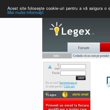
Acest site foloseşte cookie-uri pentru a vă asigura o e
Mai multe informaţii
Nou :
Legex.ro - portal de legislati
Info :
Creându-vă un cont pe portalul ww
Info :
www.tntauto.ro - Managementul 
E-
mail:
Parola:
Nu ai cont?
Inregistreaza-te
Ai uitat parola?
Click aici