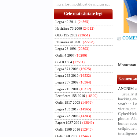
nu a fost modificat de niciun act
Cele mai căutate legi
Legea 40 2011
(24565)
Hotărârea 73 2006
(24012)
OUG 195 2002
(23651)
COMENT
Hotărârea 41 2001
(22798)
Legea 28 1991
(20893)
Ordin 4 2007
(18286)
Cod 0 1864
(17551)
Momentan n
Legea 571 2003
(16925)
Legea 263 2010
(16532)
Comentari
Legea 287 2009
(16364)
ANONIM a 
Legea 215 2001
(16312)
usually d
Rectificare 155 2016
(16300)
hacking and
Ordin 1917 2005
(14976)
worth it. L
victim, etc
Legea 153 2017
(14965)
CyberH4cks 
Legea 273 2006
(14383)
photos. A l
Raport 1937 2021
(13840)
burner acco
cellphone 
Ordin 1508 2016
(12945)
intelligenc
Ordin 560 2006
(12442)