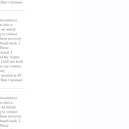
 Don’t hesitate
ocurrency
as also a
an initial
g to contact
 these recovery
unds back. I
 These
hours. I
 of my crypto
 I will not hold
you can contact
om).
 located at 45-
 Don’t hesitate
ocurrency
as also a
an initial
g to contact
 these recovery
unds back. I
 These