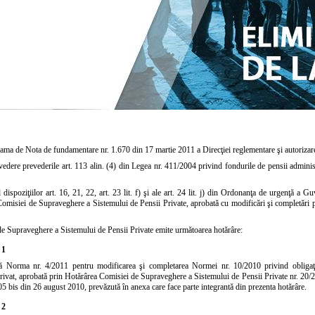
ama de Nota de fundamentare nr. 1.670 din 17 martie 2011 a Direcţiei reglementare şi autorizar
vedere prevederile
art. 113 alin. (4) din Legea nr. 411/2004
privind fondurile de pensii administ
 dispoziţiilor art. 16, 21, 22,
art. 23 lit. f) şi ale art. 24 lit. j) din Ordonanţa de urgenţă a G
Comisiei de Supraveghere a Sistemului de Pensii Private, aprobată cu modificări şi completări 
e Supraveghere a Sistemului de Pensii Private emite următoarea hotărâre:
 1
bă
Norma nr. 4/2011
pentru modificarea şi completarea Normei nr. 10/2010 privind obligaţii
rivat, aprobată prin
Hotărârea Comisiei de Supraveghere a Sistemului de Pensii Private nr. 20/
605 bis din 26 august 2010, prevăzută în anexa care face parte integrantă din prezenta hotărâre.
 2