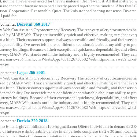
rt, not me. I never even asked for the raw material. Didn’t want it. All that mattered 
n independent forensic team had already pieced together the timeline. After that?
erson. Cooperative. Reasonable. Quiet. The kids stopped hearing nonsense. Divorce
I paid for.
comentat
Decretul 360 2017
 Web Can Assist in Cryptocurrency Recovery The recovery of cryptocurrencies ha
ized by MARV Web. They are incredibly quick and effective, making sure that ever
t a hitch. Their customer support is always accessible and friendly, and their servi
 dependability. I've never felt more confident or comfortable about my ability to pr
rrency holdings. Because of their exceptional quickness, dependability, and effect
covery, MARV Web stands out in the industry and is highly recommended! They can 
ess: marv.web@mail.com WhatsApp;+601126730582 Web;https://marvweb9.wixsi
-expe
comentat
Legea 266 2001
 Web Can Assist in Cryptocurrency Recovery The recovery of cryptocurrencies ha
ized by MARV Web. They are incredibly quick and effective, making sure that ever
t a hitch. Their customer support is always accessible and friendly, and their servi
 dependability. I've never felt more confident or comfortable about my ability to pr
rrency holdings. Because of their exceptional quickness, dependability, and effect
covery, MARV Web stands out in the industry and is highly recommended! They can 
ess: marv.web@mail.com WhatsApp;+601126730582 Web;https://marvweb9.wixsi
-expe
comentat
Decizia 220 2018
no E-mail: giovannidinatale1954@­gmail.­com Offerte individuali in denaro da 2.0
o di interesse è rimborsabile del 3% in un periodo compreso tra 2 e 30 anni. Condiz
 se la mia offerta ti interessa contattami di più rapidamente per discutere le modali