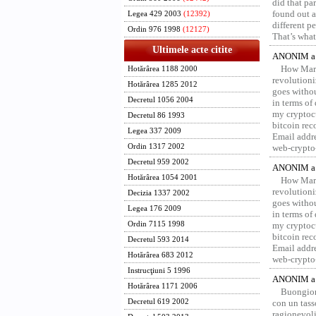
did that pa
found out a
Legea 429 2003
(12392)
different p
Ordin 976 1998
(12127)
That’s what 
Ultimele acte citite
ANONIM a 
How Marv
Hotărârea 1188 2000
revolution
Hotărârea 1285 2012
goes withou
Decretul 1056 2004
in terms of
my cryptocu
Decretul 86 1993
bitcoin re
Legea 337 2009
Email addr
Ordin 1317 2002
web-crypto
Decretul 959 2002
ANONIM a 
Hotărârea 1054 2001
How Marv
revolution
Decizia 1337 2002
goes withou
Legea 176 2009
in terms of
Ordin 7115 1998
my cryptocu
bitcoin re
Decretul 593 2014
Email addr
Hotărârea 683 2012
web-crypto
Instrucţiuni 5 1996
ANONIM a 
Hotărârea 1171 2006
Buongior
Decretul 619 2002
con un tass
ragionevoli