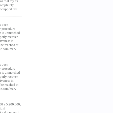
was that my ex
 Completely
 wrapped fast.
s been
y procedure
ce is unmatched
operly recover
iveness in
be reached at:
te.com/marv-
s been
y procedure
ce is unmatched
operly recover
iveness in
be reached at:
te.com/marv-
00 a 5.200.000,
ioni
tà e documenti