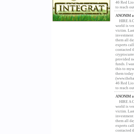
46 Red Lion
to reach ou
ANONIM a 
HIRE A 
world is ver
victim. Las
investment 
them all da
experts ca
contacted t
cryptocurre
provided ne
funds. I was
this to mys
them today
(www.thehac
46 Red Lion
to reach ou
ANONIM a 
HIRE A 
world is ver
victim. Las
investment 
them all da
experts ca
contacted t