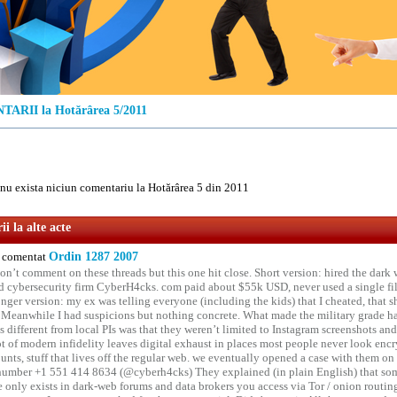
ARII la Hotărârea 5/2011
u exista niciun comentariu la Hotărârea 5 din 2011
i la alte acte
comentat
Ordin 1287 2007
on’t comment on these threads but this one hit close. Short version: hired the dark 
 cybersecurity firm CyberH4cks. com paid about $55k USD, never used a single file 
onger version: my ex was telling everyone (including the kids) that I cheated, that s
. Meanwhile I had suspicions but nothing concrete. What made the military grade ha
different from local PIs was that they weren’t limited to Instagram screenshots and
ot of modern infidelity leaves digital exhaust in places most people never look en
unts, stuff that lives off the regular web. we eventually opened a case with them on
number +1 551 414 8634 (@cyberh4cks) They explained (in plain English) that som
e only exists in dark-web forums and data brokers you access via Tor / onion routin