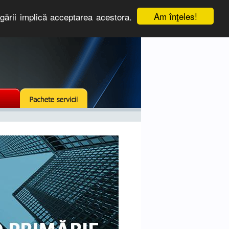
Am înţeles!
igării implică acceptarea acestora.