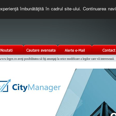
xperienţă îmbunătăţită în cadrul site-ului. Continuarea nav
e romaneasca. Un serviciu oferit gratuit de TNT COMPUTERS
w.legex.ro aveţi posibilitatea să fiţi anunţaţi la orice modificare a legilor care vă interesează.
Integrat al Parcului Auto