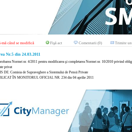
-mă când se modifică
Fişă act
Comentarii (0)
Trimite un
ea Nr.5 din 24.03.2011
probarea Normei nr. 4/2011 pentru modificarea şi completarea Normei nr. 10/2010 privind obligaţi
te privat
 DE: Comisia de Supraveghere a Sistemului de Pensii Private
LICAT ÎN MONITORUL OFICIAL NR. 234 din 04 aprilie 2011