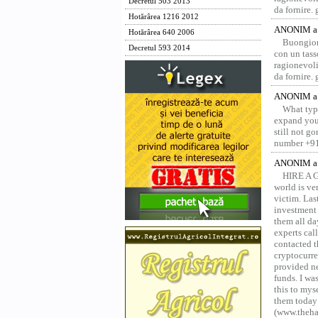
Decretul 503 2013
da fornire.
Hotărârea 1216 2012
ANONIM a 
Hotărârea 640 2006
Buongior
Decretul 593 2014
con un tass
ragionevoli
da fornire.
ANONIM a 
What type
expand your
still not g
number +91
ANONIM a 
HIRE A 
world is ver
victim. Las
investment 
them all da
experts ca
contacted t
cryptocurre
provided ne
funds. I was
this to mys
them today
(www.thehac