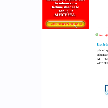
Anunţă
Hotărâr
privind a
administra
ACT EMIS
ACT PUB