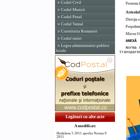
Codul Civil
Prezenta 
Codul Muncii
Articolul
Codul Penal
Direcţia s
Codul Vamal
Preşedint
Constitutia Romaniei
Mircea O
Codul rutier
ANEXĂ
Legea administratiei publice
Norma 
locale
transpare
Legături cu alte acte
A modificat:
Hotărârea 5 2011 aproba Norma 0
2011