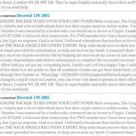
 Street, London WC1R 4PF, UK. They’re super helpful and really know their stuff!
t if you need help.
comentat
Decretul 139 2005
GENUINE HACKER TO RECOVER YOUR LOST FUNDS Hello everyone, The Crypt
y volatile and a lot of individuals have lost their crypto assets to online scams . I w
t October I was contacted by a broker who convinced me to invest in Crypto. I made 
of € 875,000. I followed their instructions. For TWO months now I have been tryin
y, but I got no response. God is so kind. I followed a broadcast that teaches on how
lled THE HACK ANGELS RECOVERY EXPERT. Help individuals recover their lost f
he email provided for consultation, to help me recover my funds. I contacted them.
ncy recovery experts saved my life by helping me recover all my losses in just nine 
cessary requirements and relative information to complete the successful recovery
 filled with joy asI got my everything back. I really can't tell how happy I am. I said
elf but share it to the public so that all scammed victims can get their funds back, 
 through their hotline at: WhatsApp +1(520)200-2320) (support@thehackangels.c
kangels.com) If you're in London, you can even visit them in person at their office
 Street, London WC1R 4PF, UK. They’re super helpful and really know their stuff!
t if you need help.
comentat
Decretul 139 2005
GENUINE HACKER TO RECOVER YOUR LOST FUNDS Hello everyone, The Crypt
y volatile and a lot of individuals have lost their crypto assets to online scams . I w
t October I was contacted by a broker who convinced me to invest in Crypto. I made 
of € 875,000. I followed their instructions. For TWO months now I have been tryin
y, but I got no response. God is so kind. I followed a broadcast that teaches on how
lled THE HACK ANGELS RECOVERY EXPERT. Help individuals recover their lost f
he email provided for consultation, to help me recover my funds. I contacted them.