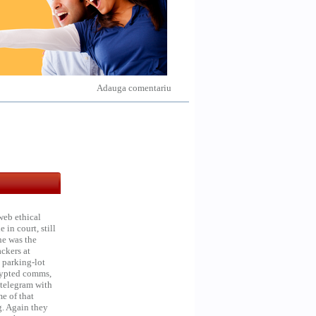
Adauga comentariu
web ethical
in court, still
he was the
ckers at
 parking-lot
crypted comms,
 telegram with
e of that
g. Again they