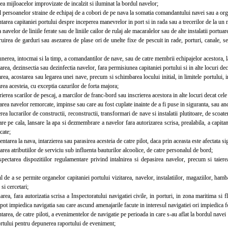
 mijloacelor improvizate de incalzit si iluminat la bordul navelor;
persoanelor straine de echipaj de a cobori de pe nava la somatia comandantului navei sau a orga
ea capitaniei portului despre inceperea manevrelor in port si in rada sau a trecerilor de la un ma
avelor de liniile ferate sau de liniile cailor de rulaj ale macaralelor sau de alte instalatii portua
ea de garduri sau asezarea de plase ori de unelte fixe de pescuit in rade, porturi, canale, sen
ea, intocmai si la timp, a comandantilor de nave, sau de catre membrii echipajelor acestora, la
ea, dezinsectia sau dezinfectia navelor, fara permisiunea capitaniei portului si in alte locuri decat
, acostarea sau legarea unei nave, precum si schimbarea locului initial, in limitele portului, in 
area acesteia, cu exceptia cazurilor de forta majora;
rea scarilor de pescaj, a marcilor de franc-bord sau inscrierea acestora in alte locuri decat cele s
a navelor remorcate, impinse sau care au fost cuplate inainte de a fi puse in siguranta, sau anc
 lucrarilor de constructii, reconstructii, transformari de nave si instalatii plutitoare, de scoater
are pe cala, lansare la apa si dezmembrare a navelor fara autorizarea scrisa, prealabila, a capitani
cate;
area la nava, intarzierea sau parasirea acesteia de catre pilot, daca prin aceasta este afectata sig
ea atributiilor de serviciu sub influenta bauturilor alcoolice, de catre personalul de bord;
tarea dispozitiilor regulamentare privind intalnirea si depasirea navelor, precum si taiere
e a se permite organelor capitaniei portului vizitarea, navelor, instalatiilor, magaziilor, hamba
si cercetari;
a, fara autorizatia scrisa a Inspectoratului navigatiei civile, in porturi, in zona maritima si fl
e pot impiedica navigatia sau care ascund amenajarile facute in interesul navigatiei ori impiedica f
ea, de catre piloti, a evenimentelor de navigatie pe perioada in care s-au aflat la bordul navei 
ortului pentru depunerea raportului de eveniment;