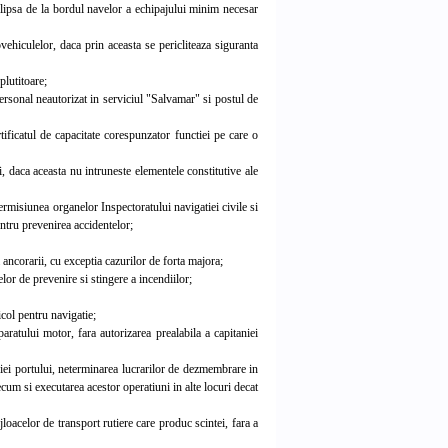
lipsa de la bordul navelor a echipajului minim necesar
hiculelor, daca prin aceasta se pericliteaza siguranta
plutitoare;
ersonal neautorizat in serviciul "Salvamar" si postul de
ificatul de capacitate corespunzator functiei pe care o
, daca aceasta nu intruneste elementele constitutive ale
ermisiunea organelor Inspectoratului navigatiei civile si
entru prevenirea accidentelor;
ancorarii, cu exceptia cazurilor de forta majora;
or de prevenire si stingere a incendiilor;
col pentru navigatie;
atului motor, fara autorizarea prealabila a capitaniei
iei portului, neterminarea lucrarilor de dezmembrare in
cum si executarea acestor operatiuni in alte locuri decat
loacelor de transport rutiere care produc scintei, fara a