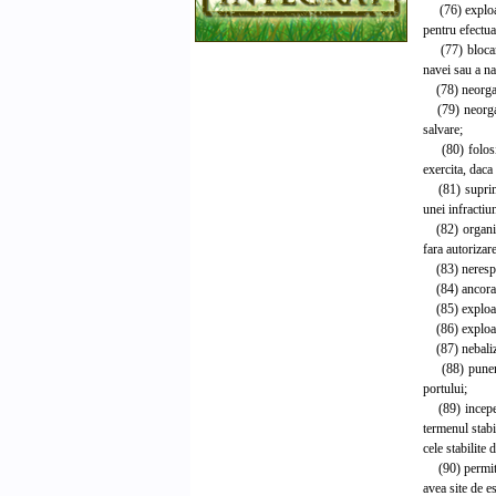
(76) exploata
pentru efectua
(77) blocarea
navei sau a na
(78) neorganiz
(79) neorganiz
salvare;
(80) folosire
exercita, daca
(81) suprimare
unei infractiun
(82) organizar
fara autorizar
(83) nerespect
(84) ancorarea
(85) exploatar
(86) exploata
(87) nebalizar
(88) punerea 
portului;
(89) incepere
termenul stabi
cele stabilite 
(90) permitere
avea site de e