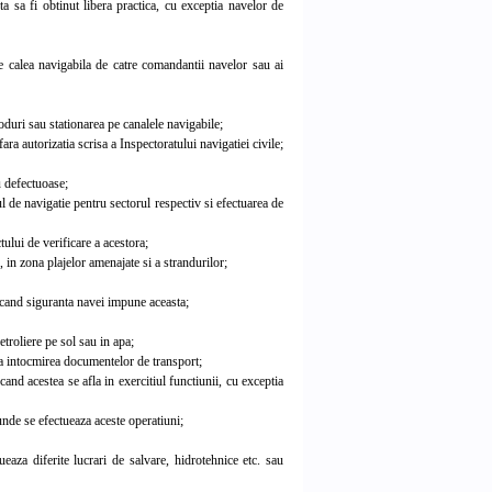
a sa fi obtinut libera practica, cu exceptia navelor de
e calea navigabila de catre comandantii navelor sau ai
duri sau stationarea pe canalele navigabile;
ara autorizatia scrisa a Inspectoratului navigatiei civile;
u defectuoase;
de navigatie pentru sectorul respectiv si efectuarea de
ului de verificare a acestora;
in zona plajelor amenajate si a strandurilor;
 cand siguranta navei impune aceasta;
troliere pe sol sau in apa;
ra intocmirea documentelor de transport;
d acestea se afla in exercitiul functiunii, cu exceptia
nde se efectueaza aceste operatiuni;
eaza diferite lucrari de salvare, hidrotehnice etc. sau