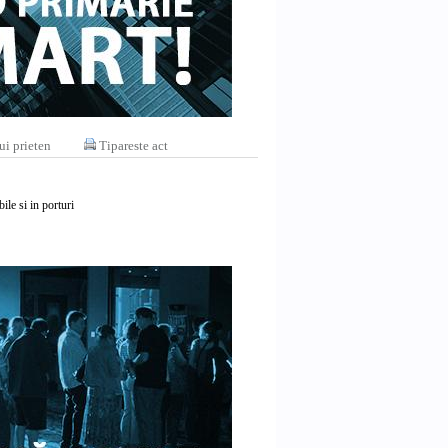
ui prieten
Tipareste act
ile si in porturi