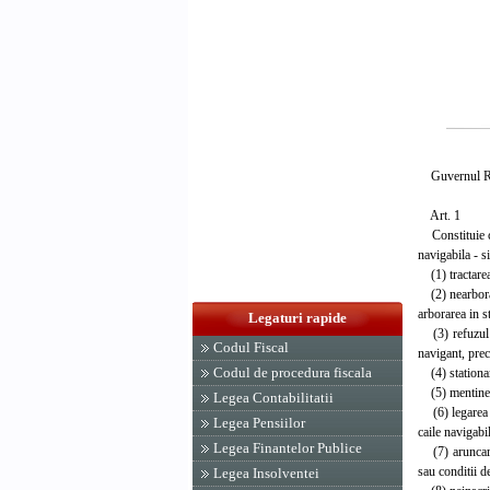
Guvernul Ro
Art. 1
Constituie con
navigabila - si
(1) tractarea 
(2) nearborare
arborarea in s
Legaturi rapide
(3) refuzul pr
Codul Fiscal
navigant, prec
Codul de procedura fiscala
(4) stationare
(5) mentinerea
Legea Contabilitatii
(6) legarea i
Legea Pensiilor
caile navigabi
Legea Finantelor Publice
(7) aruncarea 
sau conditii de
Legea Insolventei