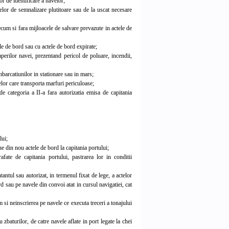
or de identificare a navelor;
elor de semnalizare plutitoare sau de la uscat necesare
ecum si fara mijloacele de salvare prevazute in actele de
ele de bord sau cu actele de bord expirate;
erilor navei, prezentand pericol de poluare, incendii,
barcatiunilor in stationare sau in mars;
lor care transporta marfuri periculoase;
e categoria a II-a fara autorizatia emisa de capitania
lui;
 din nou actele de bord la capitania portului;
ate de capitania portului, pastrarea lor in conditii
tul sau autorizat, in termenul fixat de lege, a actelor
d sau pe navele din convoi atat in cursul navigatiei, cat
 si neinscrierea pe navele ce executa treceri a tonajului
zbaturilor, de catre navele aflate in port legate la chei