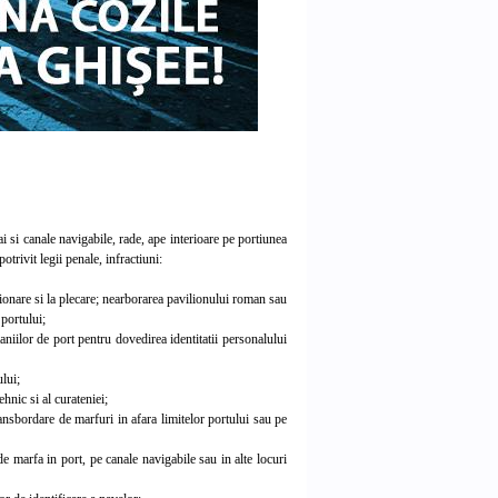
i si canale navigabile, rade, ape interioare pe portiunea
otrivit legii penale, infractiuni:
tionare si la plecare; nearborarea pavilionului roman sau
 portului;
aniilor de port pentru dovedirea identitatii personalului
ului;
nic si al curateniei;
nsbordare de marfuri in afara limitelor portului sau pe
e marfa in port, pe canale navigabile sau in alte locuri