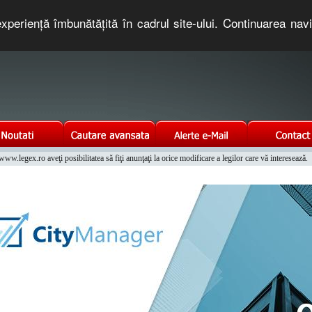
xperienţă îmbunătăţită în cadrul site-ului. Continuarea nav
e romaneasca. Un serviciu oferit gratuit de TNT COMPUTERS
w.legex.ro aveţi posibilitatea să fiţi anunţaţi la orice modificare a legilor care vă interesează.
Integrat al Parcului Auto