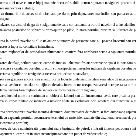
rea unei nave cu un echipaj mai mic decat cel stabilit pentru siguranta navigatiei, precum si 
rea manevrelor stabilite;
 drumurilor de acces si de circulatie pe dane, prin depozitarea marfurilor sau parcarea autove
vigatiei;
area serviciului de garda si siguranta de catre comandantii la bordul navelor si al instalatiilor 
area posturilor de salvare si prim-ajutor pe plaje, in afara portului, precum si utilizarea de p
a la bordul navelor si al instalatiilor plutitoare de persoane care nu poseda brevetul sau cert
 aceasta fapta nu constituie infractiune;
a mijloacelor de semnalizare plutitoare si costiere fara aprobarea scrisa a capitaniei portului
i;
ea de plaje, serbari nautice, curse de inot sau alte manifestari sportive pe apa si in port fara p
ea scrisa a capitaniei portului, precum si nerespectarea masurilor indicate de capitania portului p
area regulilor de navigatie la trecerea prin ecluze si stavilare;
 sau graparea ancorei sau a lanturilor in locurile unde sunt instalate semnalele de interzicere a 
ea navelor cu instalatii si mijloace de stins incendiu necorespunzatoare si nerespectarea normel
rea navelor fara mijloace de salvare conform normelor in vigoare;
ea locului unde s-a scufundat un obiect de la bord sau din incarcatura navei, care prezinta peri
in imposibilitate de manevra a navelor aflate in exploatare prin scoatere din functiune a apar
a dezmembrarii navelor inaintea depunerii documentatiei de radiere si fara autorizatia capitan
lit cu capitania portului, necuratarea terenului de materiale rezultate din dezmembrarea navei, pre
de capitania portului;
a, de catre administratia punctului sau a bazinului de petrol, a intrarii in zona petroliera a mij
sapament si care sunt in stare necorespunzatoare din punct de vedere tehnic;