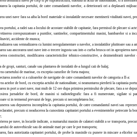
ea denumirii navei pe corp si pe suprastructura, stabilita in actul de nationalitate, si a insemnel
ea la capitania portului, de catre comandantii navelor, a deteriorarii ori a deplasarii mijloac
 unei nave fara sa aiba la bord materiale si instalatiile necesare mentinerii vitalitatii navei, pr
 portului, a radei sau a locului de acostare stabilit de capitanie, fara permisul de plecare si act
inerea corespunzatoare a puntilor, santinelor, compartimentului masini, hambarelor si a incap
lnaviri, accidente de munca;
zarea sau semnalizarea cu lumini neregulamentare a navelor, a instalatiilor plutitoare sau a am
ea sau ancorarea unei nave intr-o trecere ingusta sau intr-o curba brusca ori in apropierea nave
a constructiei, modificarea caracteristicilor tehnico-constructive, a dezmembrarii navelor d
e gropi, santuri, canale sau plantarea de instalatii de-a lungul caii de halaj;
a carnetului de marinar, cu exceptia cazurilor de forta majora;
area zonelor si a culoarelor de navigatie de catre comandantii navelor de categoria a II-a:
 actelor de bord, cu exceptia actului de nationalitate, si neanuntarea pierderii la capitania portu
ea in port a unei nave, mai mult de 12 ore dupa primirea permisului de plecare, fara a se depune
a jurnalelor de bord, de masini si radiotelegrafic fara a fi numerotate, sigilate si paraf
oare si in termenul prevazut de lege, precum si necompletarea lor;
rea sau depunerea incompleta la capitania portului, de catre comandantul navei sau reprezentan
eclaratiei, precum si neaducerea la cunostinta capitaniei portului a evenimentelor petrecute la bor
e;
rea pe nave, in locurile indicate, a numarului maxim de calatori stabilit a se transporta, precum
rului de autovehicule sau de animale mari pe care le pot transporta;
a, fara autorizatia capitaniei portului, de probe la masinile cu punere in miscare a elicelor sau 