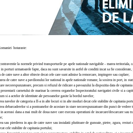
maniei hotaraste:
traventie la normele privind transporturile pe apele nationale navigabile - marea teritoriala, ca
 in porturi urmatoarele fapte, daca nu sunt savarsite in astfel de conditii incat sa fie considerate, p
de catre nave a altor obiecte decat cele care sunt admise la remorcare, impingere sau cuplare;
a de catre nave a pavilionului lor national in apele nationale romane, la sosirea in port, in sta
tare necorespunzatoare, precum si refuzul de ridicare a pavoazului la dispozitia data de capitania
ezentarii carnetului de marinar la cererea organelor Inspectoratului navigatiei civile si a capit
um si a actelor de identitate ale persoanelor gasite la bordul navelor;
a navelor de categoria a II-a in alte locuri si in alte moduri decat cele stabilite de capitania port
 debarcaderelor si a pontoanelor de acostare in stare necorespunzatoare din punct de vedere teh
n aceeasi dana a mai mult de doua nave care executa operatiuni de incarcare/descarcare sau tra
le;
sau pierderea in apa de catre nave sau instalatii plutitoare de gunoaie, pietre, zgura, resturi d
cat cele stabilite de capitania portului;