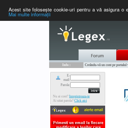
Acest site foloseşte cookie-uri pentru a vă asigura o e
Mai multe informaţii
Nou :
Legex.ro - portal de legislati
Info :
Creându-vă un cont pe portalul ww
Info :
www.tntauto.ro - Managementul 
E-
mail:
Parola:
Nu ai cont?
Inregistreaza-te
Ai uitat parola?
Click aici