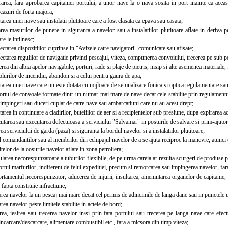
ea, fara aprobarea capitaniei portului, a unor nave la o nava sosita in port inainte ca aceast
cazuri de forta majora;
ea unei nave sau instalatii plutitoare care a fost clasata ca epava sau casata;
 masurilor de punere in siguranta a navelor sau a instalatiilor plutitoare aflate in deriva p
re le intilnesc;
area dispozitiilor cuprinse in "Avizele catre navigatori" comunicate sau afisate;
area regulilor de navigatie privind pescajul, viteza, compunerea convoiului, trecerea pe sub po
a din albia apelor navigabile, porturi, rade si plaje de pietris, nisip si alte asemenea materiale, f
urilor de incendiu, abandon si a celui pentru gaura de apa;
rea unei nave care nu este dotata cu mijloace de semnalizare fonica si optica regulamentare sa
tul de convoaie formate dintr-un numar mai mare de nave decat cele stabilite prin regulamentul 
impingeri sau duceri cuplat de catre nave sau ambarcatiuni care nu au acest drept;
ea in continuare a cladirilor, buteliilor de aer si a recipientelor sub presiune, dupa expirarea act
rea sau executarea defectuoasa a serviciului "Salvamar" in posturile de salvare si prim-ajutor, 
 serviciului de garda (paza) si siguranta la bordul navelor si a instalatiilor plutitoare;
comandantilor sau al membrilor din echipajul navelor de a se ajuta reciproc la manevre, atunci
elor de la cosurile navelor aflate in zona petroliera;
ea necorespunzatoare a tuburilor flexibile, de pe urma careia ar rezulta scurgeri de produse pe
tul marfurilor, indiferent de felul expeditiei, precum si remorcarea sau impingerea navelor, fa
entul necorespunzator, aducerea de injurii, insultarea, amenintarea organelor de capitanie, can
 fapta constituie infractiune;
ea navelor la un pescaj mai mare decat cel permis de adincimile de langa dane sau in punctele u
a navelor peste limitele stabilite in actele de bord;
, iesirea sau trecerea navelor in/si prin fata portului sau trecerea pe langa nave care efectu
incarcare/descarcare, alimentare combustibil etc., fara a micsora din timp viteza;