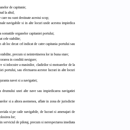
nelor de capitanie;
l la altul;
re care nu sunt destinate acestui scop;
ale navigabile si in alte locuri unde acestea impiedica
 somatiile organelor capitaniei portului;
 cele stabilite;
alt loc decat cel indicat de catre capitania portului sau
tabilite, precum si neintretinerea lor in buna stare;
orarea in conditii nesigure;
e si inlocuire a masinilor, cladirilor si motoarelor de la
ei portului, sau efectuarea acestor lucrari in alte locuri
uranta navei si a navigatiei;
a drumului unei alte nave sau impiedicarea navigatiei
relor si a altora asemenea, aflate in zona de jurisdictie
uviala si pe caile navigabile, de lucrari si amenajari de
olosirea lor;
in serviciul de pilotaj, precum si nerespectarea imediata