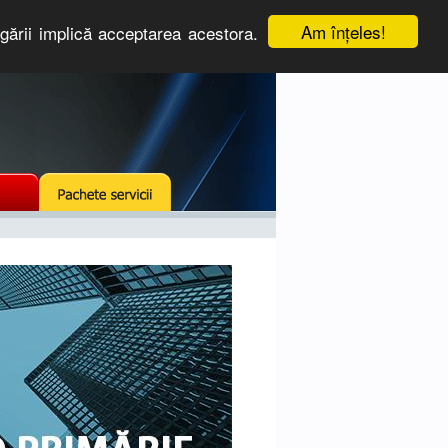
Am înţeles!
igării implică acceptarea acestora.