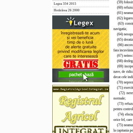
(59) folosirea
Legea 334 2015
(60) refuzul 
Hotărârea 26 2000
(61) neanuntar
(62) legarea n
(63) construir
navigatia;
(64) nesupuner
(65) deratizar
(66) ancorarea
fara incuviint
(67) neinscrie
(68) dezlegare
(69) inceperea
nave, de ridic
decat cele indi
(70) neprezent
(71) exercitar
(72) nerespec
normale;
(73) refuzul d
pentru control 
(74) efectuare
orice fel, car
(75) neanuntar
la capitania p