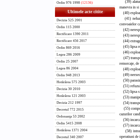
(39) alaturar
Ordin 976 1998
(12136)
manevra in si 
Ultimele acte citite
(40) exploatar
(41) neluarea
Decizia 525 2001
convoaielor ca
Ordin 115 2000
(42) nerespect
Rectificare 1390 2011
(43) nerespect
(44) extragere
Rectificare 456 2017
(45) lipsa rol
Ordin 869 2016
(46) exploata
Legea 286 2009
(47) transpor
Ordin 25 2007
remorcaje, de 
Legea 86 2004
(48) exploatar
(49) neexecuta
Ordin 948 2013
(50) parasirea
Hotărârea 575 2003
(51) refuzul 
Decizia 30 2010
(52) lipsa sit
Hotărârea 121 2003
(53) manipular
(54) transpor
Decizia 212 1997
(55) comportam
Decretul 772 2015
cazurilor cand
Ordonanţa 53 2002
(56) incarcar
Ordin 5415 2008
(57) incarcare
Hotărârea 1371 2004
(58) intrarea
operatiuni de 
Decretul 340 2007