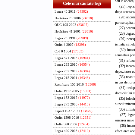
sau la ancora;
Cele mai căutate legi
(25) neprezent
dupa acostarea
Legea 40 2011
(24582)
(26) ancorarea
Hotărârea 73 2006
(24018)
partea capitan
OUG 195 2002
(23697)
(27) neanuntar
Hotărârea 41 2001
(22816)
(28) degradare
Legea 28 1991
(20909)
(29) nerespect
iernatic si ne
Ordin 4 2007
(18298)
(30) fumatul 
Cod 0 1864
(17563)
semnalata pri
Legea 571 2003
(16941)
(31) refuzul o
Legea 263 2010
(16554)
(32) incarcare
depozitarea a
Legea 287 2009
(16394)
(33) neanuntar
Legea 215 2001
(16348)
in caz de fort
Rectificare 155 2016
(16308)
(34) nedepuner
Ordin 1917 2005
(15003)
domiciliului a
Legea 153 2017
(14977)
(35) folosirea
si neiluminatu
Legea 273 2006
(14415)
(36) infiintar
Raport 1937 2021
(13879)
(37) legarea 
Ordin 1508 2016
(12951)
oricaror nave d
Ordin 560 2006
(12464)
(38) incarcar
efectuarea aces
Legea 429 2003
(12410)