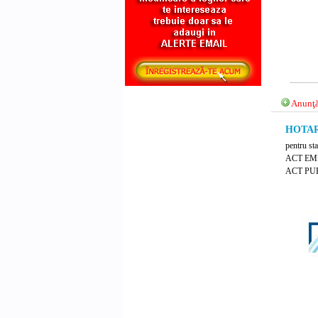
Anunţă
HOTARA
pentru sta
ACT EM
ACT PU