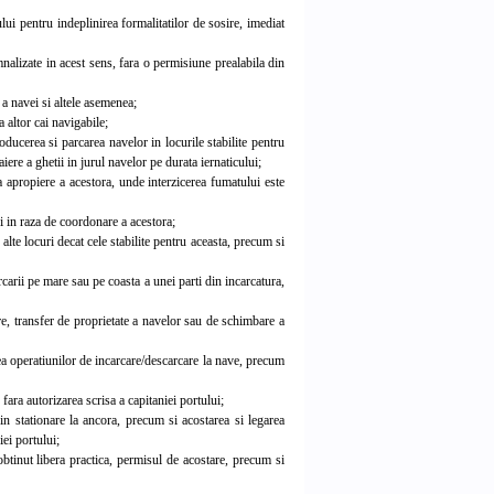
ui pentru indeplinirea formalitatilor de sosire, imediat
mnalizate in acest sens, fara o permisiune prealabila din
 a navei si altele asemenea;
 altor cai navigabile;
ducerea si parcarea navelor in locurile stabilite pentru
iere a ghetii in jurul navelor pe durata iernaticului;
 apropiere a acestora, unde interzicerea fumatului este
i in raza de coordonare a acestora;
lte locuri decat cele stabilite pentru aceasta, precum si
arii pe mare sau pe coasta a unei parti din incarcatura,
e, transfer de proprietate a navelor sau de schimbare a
a operatiunilor de incarcare/descarcare la nave, precum
fara autorizarea scrisa a capitaniei portului;
n stationare la ancora, precum si acostarea si legarea
iei portului;
tinut libera practica, permisul de acostare, precum si