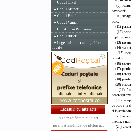
(8) neinscrier
Codul Civil
(9) neanuntar
Codul Muncii
navigatiei;
Codul Penal
(10) navigarea
bord;
Codul Vamal
(11) parasirea
Constitutia Romaniei
(12) neintret
Codul rutier
explozii, imbo
(13) nesemnali
Legea administratiei publice
locale
(14) stationar
(15) incepere
portului;
(16) saparea d
(17) pierdere
(18) nerespect
(19) pierderea
(20) stationar
(21) folosire
necorespunzat
(22) nedepune
de bord si a d
Legături cu alte acte
si in stationar
(23) neinscrie
nu a modificat niciun act
maxim, a numa
nu a fost modificat de niciun act
(24) efectuare