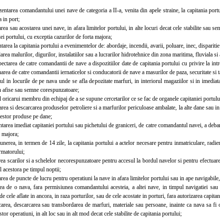
area comandantului unei nave de categoria a II-a, venita din apele straine, la capitania portul
 in port;
 sau acostarea unei nave, in afara limitelor portului, in alte locuri decat cele stabilite sau se
iei portului, cu exceptia cazurilor de forta majora;
ea la capitania portului a evenimentelor de: abordaje, incendii, avarii, poluare, inec, disparitie
a malurilor, digurilor, instalatiilor sau a lucrarilor hidrotehnice din zona maritima, fluviala si a
area de catre comandantii de nave a dispozitiilor date de capitania portului cu privire la intro
luarea de catre comandantii iernaticelor si conducatorii de nave a masurilor de paza, securitate si ta
in locurile de pe nava unde se afla depozitate marfuri, in interiorul magaziilor si in imediata
n afise sau semne corespunzatoare;
ricarui membru din echipaj de a se supune cercetarilor ce se fac de organele capitaniei portulu
a si descarcarea produselor petroliere si a marfurilor periculoase ambalate, la alte dane sau in a
cestor produse pe dane;
ea imediat capitaniei portului sau pichetului de graniceri, de catre comandantul navei, a debarc
a majora;
ea, in termen de 14 zile, la capitania portului a actelor necesare pentru inmatriculare, radier
rmatorului;
 scarilor si a schelelor necorespunzatoare pentru accesul la bordul navelor si pentru efectuare
l acestora pe timpul noptii;
ea de puncte de lucru pentru operatiuni la nave in afara limitelor portului sau in ape navigabile, 
de o nava, fara permisiunea comandantului acesteia, a altei nave, in timpul navigatiei sau i
e cele aflate in ancora, in raza porturilor, sau de cele acostate in porturi, fara autorizarea capitan
ea, descarcarea sau transbordarea de marfuri, materiale sau persoane, inainte ca nava sa fi ob
tor operatiuni, in alt loc sau in alt mod decat cele stabilite de capitania portului;