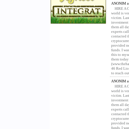
ANONIM a 
HIRE A 
world is ver
victim. Las
investment 
them all da
experts ca
contacted t
cryptocurre
provided ne
funds. I was
this to mys
them today
(www.thehac
46 Red Lion
to reach ou
ANONIM a 
HIRE A 
world is ver
victim. Las
investment 
them all da
experts ca
contacted t
cryptocurre
provided ne
funds. I was