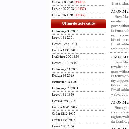
Ordin 560 2006
(12482)
That’s what 
Legea 429 2003
(12437)
ANONIM a 
Ordin 976 1998
(12147)
How Marv
revolution
Ultimele acte citite
goes withou
in terms of
Ordonanţa 38 2003
my cryptocu
Legea 191 2001
bitcoin re
Email addr
Decretul 253 1994
web-crypto
Decizia 1137 2008
ANONIM a 
Hotărârea 280 1994
How Marv
Decretul 110 2010
revolution
Ordonanţa 11 2007
goes withou
in terms of
Decizia 94 2019
my cryptocu
Instrucţiuni 5 1997
bitcoin re
Ordonanţa 29 2004
Email addr
web-crypto
Legea 191 1998
Decizia 466 2019
ANONIM a 
Buongior
Decizia 1041 2007
con un tass
Ordin 1212 2015
ragionevoli
Ordin 1139 2018
da fornire.
Legea 190 2004