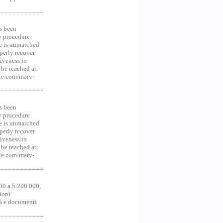
s been
y procedure
ce is unmatched
operly recover
iveness in
be reached at:
te.com/marv-
s been
y procedure
ce is unmatched
operly recover
iveness in
be reached at:
te.com/marv-
00 a 5.200.000,
ioni
tà e documenti