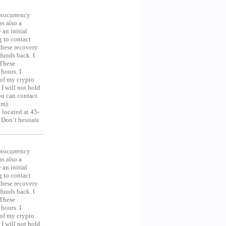
ocurrency
as also a
an initial
g to contact
 these recovery
unds back. I
 These
hours. I
 of my crypto
 I will not hold
you can contact
om).
 located at 45-
 Don’t hesitate
ocurrency
as also a
an initial
g to contact
 these recovery
unds back. I
 These
hours. I
 of my crypto
 I will not hold