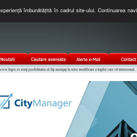
xperienţă îmbunătăţită în cadrul site-ului. Continuarea nav
e romaneasca. Un serviciu oferit gratuit de TNT COMPUTERS
w.legex.ro aveţi posibilitatea să fiţi anunţaţi la orice modificare a legilor care vă interesează.
Integrat al Parcului Auto