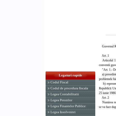
Guvernul Rom
Art. 1
Articolul 1 d
conventii guv
"Art. 1.- Dom
a) presedinte
Legaturi rapide
problemele hid
Codul Fiscal
b) reprezenta
Codul de procedura fiscala
Republicii Ung
25 iunie 1986
Legea Contabilitatii
Art. 2
Legea Pensiilor
Numirea repre
Legea Finantelor Publice
se va face du
Legea Insolventei