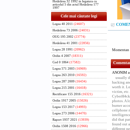
Hotărârea 32 1992 in legatura cu
articolul 5 din actul Hotărârea 177
1997
Cele mai căutate legi
Legea 40 2011
(24607)
COMENT
Hotărârea 73 2006
(24031)
OUG 195 2002
(23774)
Hotărârea 41 2001
(22856)
Momentan n
Legea 28 1991
(20962)
Ordin 4 2007
(18311)
Cod 0 1864
(17582)
Comentari
Legea 571 2003
(16969)
ANONIM a 
Legea 263 2010
(16592)
usually d
Legea 287 2009
(16434)
hacking and
worth it. L
Legea 215 2001
(16418)
victim, etc
Rectificare 155 2016
(16321)
CyberH4cks 
photos. A l
Ordin 1917 2005
(15026)
burner acco
Legea 153 2017
(14993)
cellphone 
Legea 273 2006
(14470)
intelligenc
did that pa
Raport 1937 2021
(13939)
found out a
Ordin 1508 2016
(12966)
different p