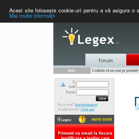
Acest site foloseşte cookie-uri pentru a vă asigura o e
Mai multe informaţii
Nou :
Legex.ro - portal de legislati
Info :
Creându-vă un cont pe portalul ww
Info :
www.tntauto.ro - Managementul 
E-
mail:
Parola:
Nu ai cont?
Inregistreaza-te
Ai uitat parola?
Click aici