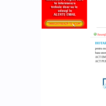
Anunţă
HOTARA
pentru mo
baza unor
ACT EM
ACT PUB