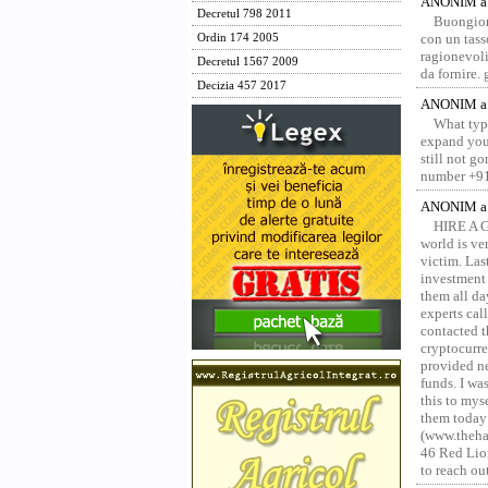
ANONIM a 
Decretul 798 2011
Buongior
con un tass
Ordin 174 2005
ragionevoli
Decretul 1567 2009
da fornire.
Decizia 457 2017
ANONIM a 
What type
expand your
still not g
number +91
ANONIM a 
HIRE A 
world is ver
victim. Las
investment 
them all da
experts ca
contacted t
cryptocurre
provided ne
funds. I was
this to mys
them today
(www.thehac
46 Red Lion
to reach ou