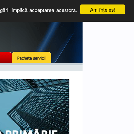
Am înţeles!
igării implică acceptarea acestora.