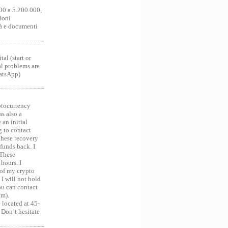
00 a 5.200.000,
ioni
tà e documenti
al (start or
al problems are
hatsApp)
ocurrency
as also a
an initial
g to contact
 these recovery
unds back. I
 These
hours. I
 of my crypto
 I will not hold
you can contact
om).
 located at 45-
 Don’t hesitate