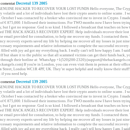
comentat
Decretul 139 2005
GENUINE HACKER TO RECOVER YOUR LOST FUNDS Hello everyone, The Crypt
y volatile and a lot of individuals have lost their crypto assets to online scams . I w
t October I was contacted by a broker who convinced me to invest in Crypto. I made 
of € 875,000. I followed their instructions. For TWO months now I have been tryin
y, but I got no response. God is so kind. I followed a broadcast that teaches on how
lled THE HACK ANGELS RECOVERY EXPERT. Help individuals recover their lost f
he email provided for consultation, to help me recover my funds. I contacted them.
ncy recovery experts saved my life by helping me recover all my losses in just nine 
cessary requirements and relative information to complete the successful recovery
 filled with joy asI got my everything back. I really can't tell how happy I am. I said
elf but share it to the public so that all scammed victims can get their funds back, 
 through their hotline at: WhatsApp +1(520)200-2320) (support@thehackangels.c
kangels.com) If you're in London, you can even visit them in person at their office
 Street, London WC1R 4PF, UK. They’re super helpful and really know their stuff!
t if you need help.
comentat
Decretul 139 2005
GENUINE HACKER TO RECOVER YOUR LOST FUNDS Hello everyone, The Crypt
y volatile and a lot of individuals have lost their crypto assets to online scams . I w
t October I was contacted by a broker who convinced me to invest in Crypto. I made 
of € 875,000. I followed their instructions. For TWO months now I have been tryin
y, but I got no response. God is so kind. I followed a broadcast that teaches on how
lled THE HACK ANGELS RECOVERY EXPERT. Help individuals recover their lost f
he email provided for consultation, to help me recover my funds. I contacted them.
ncy recovery experts saved my life by helping me recover all my losses in just nine 
cessary requirements and relative information to complete the successful recovery
 filled with joy asI got my everything back. I really can't tell how happy I am. I said