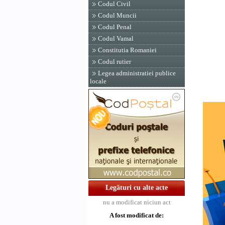
PRIM-
Codul Civil
THEOD
Codul Muncii
Codul Penal
Contr
Ministr
Codul Vamal
Marci
Constitutia Romaniei
Codul rutier
Legea administratiei publice
locale
Legături cu alte acte
nu a modificat niciun act
A fost modificat de: