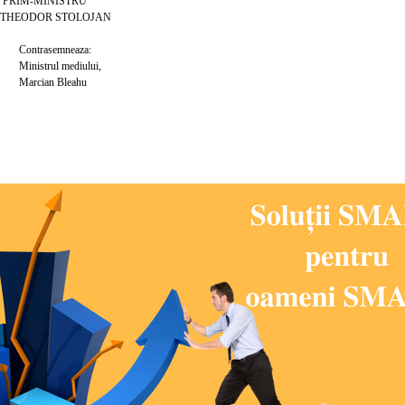
MINISTRU
OR STOLOJAN
asemneaza:
ul mediului,
an Bleahu