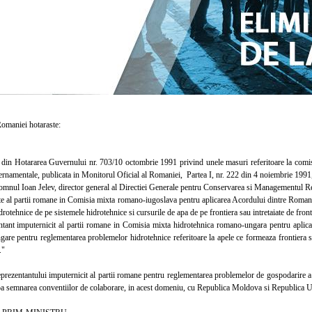
aniei hotaraste:
in Hotararea Guvernului nr. 703/10 octombrie 1991 privind unele masuri referitoare la comisii
ernamentale, publicata in Monitorul Oficial al Romaniei, Partea I, nr. 222 din 4 noiembrie 1991,
nul Ioan Jelev, director general al Directiei Generale pentru Conservarea si Managementul R
 al partii romane in Comisia mixta romano-iugoslava pentru aplicarea Acordului dintre Romania
rotehnice de pe sistemele hidrotehnice si cursurile de apa de pe frontiera sau intretaiate de front
nt imputernicit al partii romane in Comisia mixta hidrotehnica romano-ungara pentru aplic
are pentru reglementarea problemelor hidrotehnice referitoare la apele ce formeaza frontiera sa
."
zentantului imputernicit al partii romane pentru reglementarea problemelor de gospodarire a 
pa semnarea conventiilor de colaborare, in acest domeniu, cu Republica Moldova si Republica U