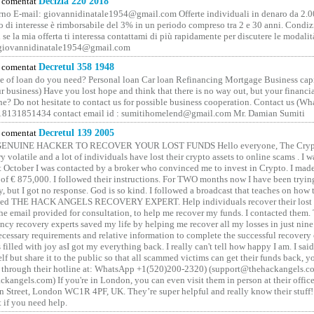
comentat
Decizia 220 2018
no E-mail: giovannidinatale1954@­gmail.­com Offerte individuali in denaro da 2.0
o di interesse è rimborsabile del 3% in un periodo compreso tra 2 e 30 anni. Condiz
 se la mia offerta ti interessa contattami di più rapidamente per discutere le modali
 giovannidinatale1954@­gmail.­com
comentat
Decretul 358 1948
 of loan do you need? Personal loan Car loan Refinancing Mortgage Business capit
 business) Have you lost hope and think that there is no way out, but your financi
one? Do not hesitate to contact us for possible business cooperation. Contact us (W
8131851434 contact email id : sumitihomelend@gmail.com Mr. Damian Sumiti
comentat
Decretul 139 2005
GENUINE HACKER TO RECOVER YOUR LOST FUNDS Hello everyone, The Crypt
y volatile and a lot of individuals have lost their crypto assets to online scams . I w
t October I was contacted by a broker who convinced me to invest in Crypto. I made 
of € 875,000. I followed their instructions. For TWO months now I have been tryin
y, but I got no response. God is so kind. I followed a broadcast that teaches on how
lled THE HACK ANGELS RECOVERY EXPERT. Help individuals recover their lost f
he email provided for consultation, to help me recover my funds. I contacted them.
ncy recovery experts saved my life by helping me recover all my losses in just nine 
cessary requirements and relative information to complete the successful recovery
 filled with joy asI got my everything back. I really can't tell how happy I am. I said
elf but share it to the public so that all scammed victims can get their funds back, 
 through their hotline at: WhatsApp +1(520)200-2320) (support@thehackangels.c
kangels.com) If you're in London, you can even visit them in person at their office
 Street, London WC1R 4PF, UK. They’re super helpful and really know their stuff!
t if you need help.