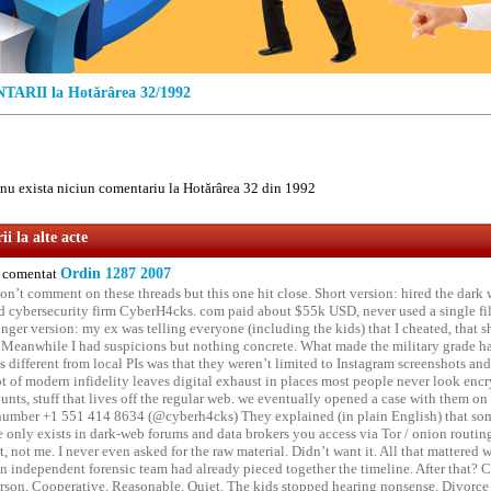
ARII la Hotărârea 32/1992
u exista niciun comentariu la Hotărârea 32 din 1992
i la alte acte
comentat
Ordin 1287 2007
on’t comment on these threads but this one hit close. Short version: hired the dark 
 cybersecurity firm CyberH4cks. com paid about $55k USD, never used a single file 
onger version: my ex was telling everyone (including the kids) that I cheated, that s
. Meanwhile I had suspicions but nothing concrete. What made the military grade ha
different from local PIs was that they weren’t limited to Instagram screenshots and
ot of modern infidelity leaves digital exhaust in places most people never look en
unts, stuff that lives off the regular web. we eventually opened a case with them on
number +1 551 414 8634 (@cyberh4cks) They explained (in plain English) that som
e only exists in dark-web forums and data brokers you access via Tor / onion routin
rt, not me. I never even asked for the raw material. Didn’t want it. All that mattered 
n independent forensic team had already pieced together the timeline. After that?
erson. Cooperative. Reasonable. Quiet. The kids stopped hearing nonsense. Divorce