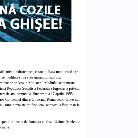
le mixte hidrotehnice, create in baza unor acorduri si
 se modifica si va avea urmatorul cuprins:
esurselor de Apa in Ministerul Mediului se numeste:
 si Republica Socialista Federativa Iugoslavia privind
iera de stat, semnat la Bucuresti la 17 aprilie 1955;
area Conventiei dintre Guvernul Romaniei si Guvernul
u sunt intretaiate de frontiera, semnata la Bucuresti la
apelor din zona de frontiera cu fosta Uniune Sovietica
craina.