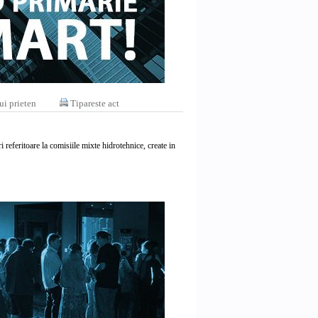
ui prieten
Tipareste act
eferitoare la comisiile mixte hidrotehnice, create in