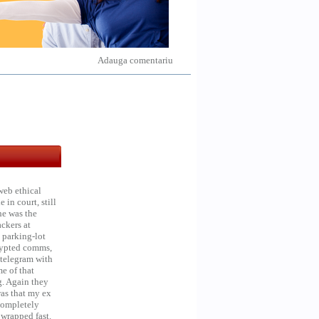
Adauga comentariu
web ethical
in court, still
he was the
ckers at
 parking-lot
crypted comms,
 telegram with
e of that
g. Again they
was that my ex
 Completely
 wrapped fast.