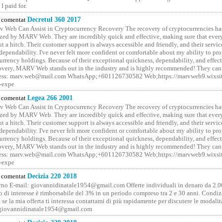
I paid for.
comentat
Decretul 360 2017
 Web Can Assist in Cryptocurrency Recovery The recovery of cryptocurrencies ha
ized by MARV Web. They are incredibly quick and effective, making sure that ever
t a hitch. Their customer support is always accessible and friendly, and their servi
 dependability. I've never felt more confident or comfortable about my ability to pr
rrency holdings. Because of their exceptional quickness, dependability, and effect
covery, MARV Web stands out in the industry and is highly recommended! They can 
ess: marv.web@mail.com WhatsApp;+601126730582 Web;https://marvweb9.wixsi
-expe
comentat
Legea 266 2001
 Web Can Assist in Cryptocurrency Recovery The recovery of cryptocurrencies ha
ized by MARV Web. They are incredibly quick and effective, making sure that ever
t a hitch. Their customer support is always accessible and friendly, and their servi
 dependability. I've never felt more confident or comfortable about my ability to pr
rrency holdings. Because of their exceptional quickness, dependability, and effect
covery, MARV Web stands out in the industry and is highly recommended! They can 
ess: marv.web@mail.com WhatsApp;+601126730582 Web;https://marvweb9.wixsi
-expe
comentat
Decizia 220 2018
no E-mail: giovannidinatale1954@­gmail.­com Offerte individuali in denaro da 2.0
o di interesse è rimborsabile del 3% in un periodo compreso tra 2 e 30 anni. Condiz
 se la mia offerta ti interessa contattami di più rapidamente per discutere le modali
 giovannidinatale1954@­gmail.­com