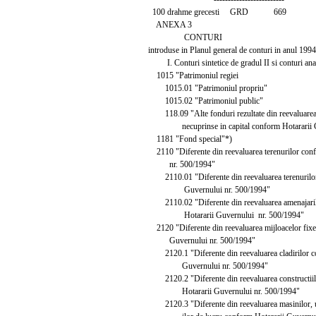
100 drahme grecesti GRD 669
ANEXA 3
CONTURI
introduse in Planul general de conturi in anul 1994
I. Conturi sintetice de gradul II si conturi anal
1015 "Patrimoniul regiei
1015.01 "Patrimoniul propriu"
1015.02 "Patrimoniul public"
118.09 "Alte fonduri rezultate din reevaluarea i
necuprinse in capital conform Hotararii Gu
1181 "Fond special"*)
2110 "Diferente din reevaluarea terenurilor con
nr. 500/1994"
2110.01 "Diferente din reevaluarea terenurilor
Guvernului nr. 500/1994"
2110.02 "Diferente din reevaluarea amenajarilo
Hotararii Guvernului nr. 500/1994"
2120 "Diferente din reevaluarea mijloacelor fixe
Guvernului nr. 500/1994"
2120.1 "Diferente din reevaluarea cladirilor c
Guvernului nr. 500/1994"
2120.2 "Diferente din reevaluarea constructiil
Hotararii Guvernului nr. 500/1994"
2120.3 "Diferente din reevaluarea masinilor, util