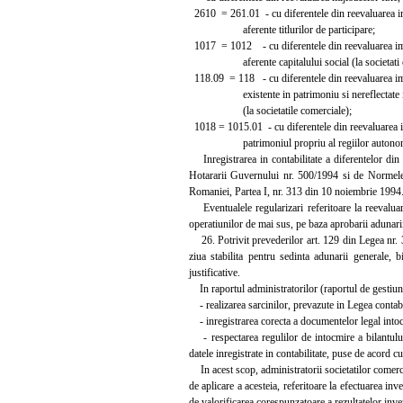
2610 = 261.01 - cu diferentele din reevaluarea im
aferente titlurilor de participare;
1017 = 1012 - cu diferentele din reevaluarea imo
aferente capitalului social (la societati c
118.09 = 118 - cu diferentele din reevaluarea imo
existente in patrimoniu si nereflectate in c
(la societatile comerciale);
1018 = 1015.01 - cu diferentele din reevaluarea i
patrimoniul propriu al regiilor autono
Inregistrarea in contabilitate a diferentelor din 
Hotararii Guvernului nr. 500/1994 si de Normele p
Romaniei, Partea I, nr. 313 din 10 noiembrie 1994
Eventualele regularizari referitoare la reevaluarile
operatiunilor de mai sus, pe baza aprobarii adunarii
26. Potrivit prevederilor art. 129 din Legea nr. 31
ziua stabilita pentru sedinta adunarii generale, b
justificative.
In raportul administratorilor (raportul de gestiune)
- realizarea sarcinilor, prevazute in Legea contabili
- inregistrarea corecta a documentelor legal intocm
- respectarea regulilor de intocmire a bilantului
datele inregistrate in contabilitate, puse de acord c
In acest scop, administratorii societatilor comerci
de aplicare a acesteia, referitoare la efectuarea inv
de valorificarea corespunzatoare a rezultatelor inven