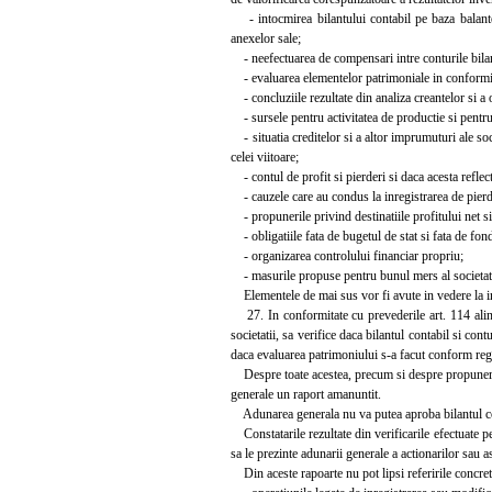
- intocmirea bilantului contabil pe baza balantei
anexelor sale;
- neefectuarea de compensari intre conturile bilanti
- evaluarea elementelor patrimoniale in conformit
- concluziile rezultate din analiza creantelor si a
- sursele pentru activitatea de productie si pentru i
- situatia creditelor si a altor imprumuturi ale soci
celei viitoare;
- contul de profit si pierderi si daca acesta reflecta
- cauzele care au condus la inregistrarea de pierd
- propunerile privind destinatiile profitului net si
- obligatiile fata de bugetul de stat si fata de fondu
- organizarea controlului financiar propriu;
- masurile propuse pentru bunul mers al societati
Elementele de mai sus vor fi avute in vedere la in
27. In conformitate cu prevederile art. 114 alin.
societatii, sa verifice daca bilantul contabil si con
daca evaluarea patrimoniului s-a facut conform regul
Despre toate acestea, precum si despre propunerile 
generale un raport amanuntit.
Adunarea generala nu va putea aproba bilantul conta
Constatarile rezultate din verificarile efectuate pe 
sa le prezinte adunarii generale a actionarilor sau as
Din aceste rapoarte nu pot lipsi referirile concrete