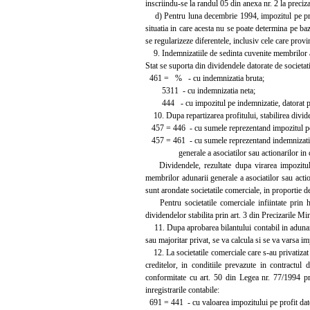
inscriindu-se la randul 05 din anexa nr. 2 la preciz
d) Pentru luna decembrie 1994, impozitul pe profi
situatia in care acesta nu se poate determina pe baz
se regularizeze diferentele, inclusiv cele care provi
9. Indemnizatiile de sedinta cuvenite membrilor adu
Stat se suporta din dividendele datorate de societati
461 = % - cu indemnizatia bruta;
5311 - cu indemnizatia neta;
444 - cu impozitul pe indemnizatie, datorat pot
10. Dupa repartizarea profitului, stabilirea dividen
457 = 446 - cu sumele reprezentand impozitul pe
457 = 461 - cu sumele reprezentand indemnizatiil
generale a asociatilor sau actionarilor in cu
Dividendele, rezultate dupa virarea impozitulu
membrilor adunarii generale a asociatilor sau action
sunt arondate societatile comerciale, in proportie 
Pentru societatile comerciale infiintate prin ho
dividendelor stabilita prin art. 3 din Precizarile Mi
11. Dupa aprobarea bilantului contabil in adunarea 
sau majoritar privat, se va calcula si se va varsa 
12. La societatile comerciale care s-au privatizat pr
creditelor, in conditiile prevazute in contractu
conformitate cu art. 50 din Legea nr. 77/1994 priv
inregistrarile contabile:
691 = 441 - cu valoarea impozitului pe profit dat