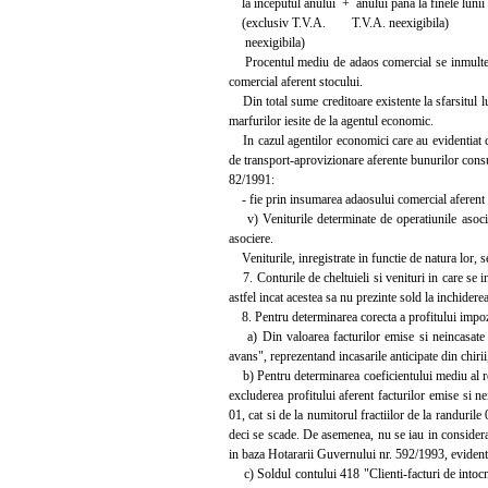
la inceputul anului + anului pana la finele lunii 
(exclusiv T.V.A. T.V.A. neexigibila)
neexigibila)
Procentul mediu de adaos comercial se inmulteste 
comercial aferent stocului.
Din total sume creditoare existente la sfarsitul l
marfurilor iesite de la agentul economic.
In cazul agentilor economici care au evidentiat chel
de transport-aprovizionare aferente bunurilor consum
82/1991:
- fie prin insumarea adaosului comercial aferent 
v) Veniturile determinate de operatiunile asocieri
asociere.
Veniturile, inregistrate in functie de natura lor, se
7. Conturile de cheltuieli si venituri in care se inr
astfel incat acestea sa nu prezinte sold la inchidere
8. Pentru determinarea corecta a profitului impozab
a) Din valoarea facturilor emise si neincasate se
avans", reprezentand incasarile anticipate din chirii
b) Pentru determinarea coeficientului mediu al rent
excluderea profitului aferent facturilor emise si n
01, cat si de la numitorul fractiilor de la randuril
deci se scade. De asemenea, nu se iau in considerare
in baza Hotararii Guvernului nr. 592/1993, evident
c) Soldul contului 418 "Clienti-facturi de intocmi