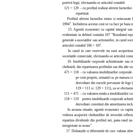
potrivit legii, efectuandu-se articolul contabil:
121 = 129 - cu profitul realizat aferent facturilor 
repartizat.
Profitul aferent facturilor emise si neincasate l
1994". Inchiderea acestui cont se va face pe baza 
15. Agentii economici cu capital integral sau ma
evidentiate in debitul contului 107 "Rezultatul repo
generale a asociatilor sau actionarilor, in cazul soc
articolul contabil 106 = 107.
In cazul in care rezervele nu sunt acoperitoare,
societatile comerciale, efectuandu-se articolul conta
16. Imobilizarile corporale achizitionate sau rea
cheltuieli, din repartizarea profitului sau din alte s
471 = 118 - cu valoarea imobilizarilor corporale 
pe cont propriu, urmand ca, pe masura const
dezvoltare din sursele prevazute de lege (art
119 = 111 si 129 = 111), sa se efectueze art
111 = 471 - cu valoarea totala a imobilizarilor co
118 = 119 pentru imobilizarile corporale achizit
dezvoltare constituit din amortizarea inclusa
In aceasta situatie, agentii economici cu capital
vederea acoperirii cheltuielilor de investitii refle
repartiza dividende din profitul net, pana cand nu 
inregistrate in avans".
17. Dobanzile si diferentele de curs valutar aferent