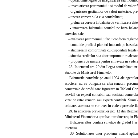
- operatiunile legate de inregistrarea sau modifica
- inventarierea patrimoniului si modul de valorificar
- organizarea gestiunilor de valori materiale, precu
- tinerea corecta si la zi a contabilitatii;
- preluarea corecta in balanta de verificare a datelo
- intocmirea bilantului contabil pe baza balantei
anexelor sale;
- evaluarea patrimoniului facut conform reglement
- contul de profit si pierderi intocmit pe baza date
- stabilirea in conformitate cu dispozitiile legale a
- situatia creditelor si a altor imprumuturi ale soc
- propuneri de masuri pentru a fi avute in vedere d
28. In temeiul art. 29 din Legea contabilitatii nr. 
stabilite de Ministerul Finantelor.
Bilanturile contabile pe anul 1994 ale agentilor e
asociere, nu au obligatia sa aiba cenzori, precum s
comerciale de profil care figureaza in Tabloul Corp
servicii cu experti contabili sau societati comercial
vizat de catre cenzori sau experti contabili. Sumel
achitarea acestora se vor avea in vedere prevederile
29. In aplicarea prevederilor pct. 12 din Regulame
Ministerul Finantelor a aprobat introducerea, in Pla
Utilizarea altor conturi sintetice de gradul I si 
interzisa.
30. Solutionarea unor probleme vizand aplicarea 