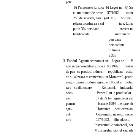
pate
b) Persoanele juridice b) Legea nr. b) Sa
cu un numar de peste 57/1992 mi
250 de salariati, care (art. 10) brut pe
refuza incadrarea a cel tara, lunar
putin 3% persoane aferent nu
handicapate marului de
persoane
neincadrate
in limita
a 3%
3. Fondul Agentii economici cu Legea nr. V
special personalitate juridica 80/1992, reali
de pen- ce produc, industri- republicata activi
sii si alizeaza si comerciali- in Monitorul produc
asigu- zeaza produse agricole Oficial al cola 
rari si alimentare Romaniei, industriali
soci- Partea I, nr. a produselor
ale 37 din 9 fe- agricole si ali
pentru bruarie 1994 mentare, du
agri- Hotararea deducerea acc
cul- Guvernului nr.zelor, respec
tori 557/1992; din adaosul
Instructiunile comercial, com
Ministerului sionul sau adao