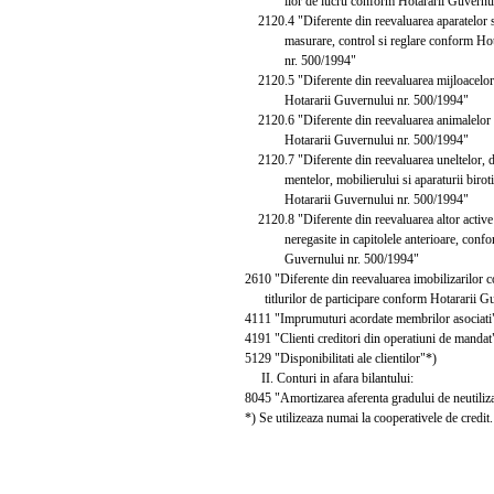
ilor de lucru conform Hotararii Guvernulu
2120.4 "Diferente din reevaluarea aparatelor si 
masurare, control si reglare conform Hotar
nr. 500/1994"
2120.5 "Diferente din reevaluarea mijloacelor 
Hotararii Guvernului nr. 500/1994"
2120.6 "Diferente din reevaluarea animalelor si
Hotararii Guvernului nr. 500/1994"
2120.7 "Diferente din reevaluarea uneltelor, dis
mentelor, mobilierului si aparaturii biroti
Hotararii Guvernului nr. 500/1994"
2120.8 "Diferente din reevaluarea altor active 
neregasite in capitolele anterioare, confor
Guvernului nr. 500/1994"
2610 "Diferente din reevaluarea imobilizarilor co
titlurilor de participare conform Hotararii Gu
4111 "Imprumuturi acordate membrilor asociati
4191 "Clienti creditori din operatiuni de mandat
5129 "Disponibilitati ale clientilor"*)
II. Conturi in afara bilantului:
8045 "Amortizarea aferenta gradului de neutilizar
*) Se utilizeaza numai la cooperativele de credit.