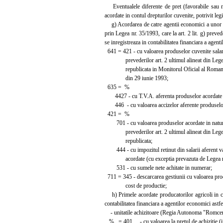
Eventualele diferente de pret (favorabile sau nef
acordate in contul drepturilor cuvenite, potrivit l
g) Acordarea de catre agentii economici a unor can
prin Legea nr. 35/1993, care la art. 2 lit. g) preve
se inregistreaza in contabilitatea financiara a agent
641 = 421 - cu valoarea produselor cuvenite salaria
prevederilor art. 2 ultimul alineat din Legea
republicata in Monitorul Oficial al Romaniei,
din 29 iunie 1993;
635 = %
4427 - cu T.V.A. aferenta produselor acordate i
446 - cu valoarea accizelor aferente produselor 
421 = %
701 - cu valoarea produselor acordate in natura
prevederilor art. 2 ultimul alineat din Legea
republicata;
444 - cu impozitul retinut din salarii aferent va
acordate (cu exceptia prevazuta de Legea nr
531 - cu sumele nete achitate in numerar;
711 = 345 - descarcarea gestiunii cu valoarea prod
cost de productie;
h) Primele acordate producatorilor agricoli in con
contabilitatea financiara a agentilor economici astfe
- unitatile achizitoare (Regia Autonoma "Romcereal"
% = 401 - cu valoarea la pretul de achizitie (i