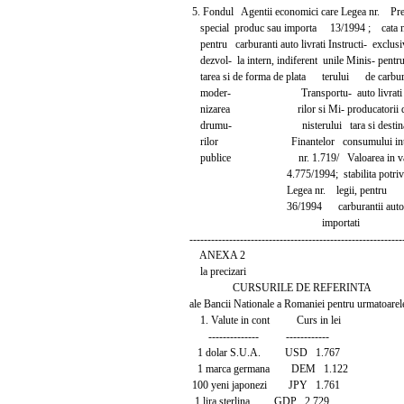
5. Fondul Agentii economici care Legea nr. Pr
special produc sau importa 13/1994 ; cata
pentru carburanti auto livrati Instructi- exclusiv
dezvol- la intern, indiferent unile Minis- pentru 
tarea si de forma de plata terului de carbur
moder- Transportu- auto livrati 
nizarea rilor si Mi- producatorii d
drumu- nisterului tara si destina
rilor Finantelor consumului inte
publice nr. 1.719/ Valoarea in va
4.775/1994; stabilita potrivi
Legea nr. legii, pentru
36/1994 carburantii auto
importati
-----------------------------------------------------------
ANEXA 2
la precizari
CURSURILE DE REFERINTA
ale Bancii Nationale a Romaniei pentru urmatoarele 
1. Valute in cont Curs in lei
-------------- ------------
1 dolar S.U.A. USD 1.767
1 marca germana DEM 1.122
100 yeni japonezi JPY 1.761
1 lira sterlina GDP 2.729