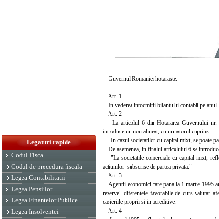
Guvernul Romaniei hotaraste:
Art. 1
In vederea intocmirii bilantului contabil pe anul 1
Art. 2
La articolul 6 din Hotararea Guvernului nr. 500
introduce un nou alineat, cu urmatorul cuprins:
"In cazul societatilor cu capital mixt, se poate pa
Legaturi rapide
De asemenea, in finalul articolului 6 se introduce
Codul Fiscal
"La societatile comerciale cu capital mixt, reflect
Codul de procedura fiscala
actiunilor subscrise de partea privata."
Art. 3
Legea Contabilitatii
Agentii economici care pana la 1 martie 1995 au ac
Legea Pensiilor
rezerve" diferentele favorabile de curs valutar afe
Legea Finantelor Publice
casieriile proprii si in acreditive.
Art. 4
Legea Insolventei