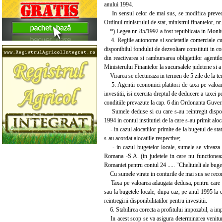
anului 1994.
In sensul celor de mai sus, se modifica prevede
Ordinul ministrului de stat, ministrul finantelor, n
*) Legea nr. 85/1992 a fost republicata in Monito
4. Regiile autonome si societatile comerciale cu ca
disponibilul fondului de dezvoltare constituit in c
din reactivarea si rambursarea obligatiilor agenti
Ministerului Finantelor la sucursalele judetene si 
Virarea se efectueaza in termen de 5 zile de la te
5. Agentii economici platitori de taxa pe valoarea
investitii, isi exercita dreptul de deducere a taxei 
conditiile prevazute la cap. 6 din Ordonanta Guver
Sumele deduse si cu care s-au reintregit disponibi
1994 in contul institutiei de la care s-au primit aloca
- in cazul alocatiilor primite de la bugetul de sta
s-au acordat alocatiile respective;
- in cazul bugetelor locale, sumele se vireaza in 
Romana -S.A. (in judetele in care nu functioneaza
Romaniei pentru contul 24 ..... "Cheltuieli ale buge
Cu sumele virate in conturile de mai sus se reconsti
Taxa pe valoarea adaugata dedusa, pentru care nu s-
sau la bugetele locale, dupa caz, pe anul 1995 la c
reintregirii disponibilitatilor pentru investitii.
6. Stabilirea corecta a profitului impozabil, a impo
In acest scop se va asigura determinarea veniturilor