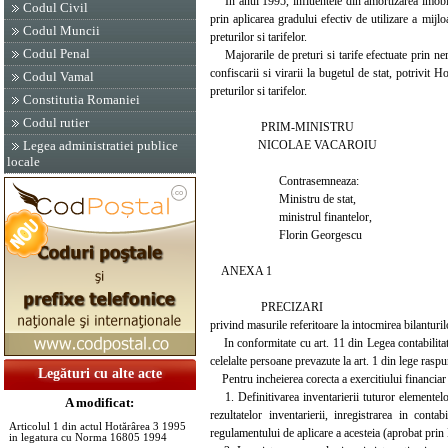
In anul 1995, influentele din amortizarea imobili
Codul Civil
prin aplicarea gradului efectiv de utilizare a mijl
Codul Muncii
preturilor si tarifelor.
Codul Penal
Majorarile de preturi si tarife efectuate prin ner
confiscarii si virarii la bugetul de stat, potrivit
Codul Vamal
preturilor si tarifelor.
Constitutia Romaniei
Codul rutier
PRIM-MINISTRU
NICOLAE VACAROIU
Legea administratiei publice
locale
Contrasemneaza:
Ministru de stat,
ministrul finantelor,
Florin Georgescu
ANEXA 1
PRECIZARI
privind masurile referitoare la intocmirea bilanturi
In conformitate cu art. 11 din Legea contabilitatii
celelalte persoane prevazute la art. 1 din lege raspun
Legături cu alte acte
Pentru incheierea corecta a exercitiului financiar 
1. Definitivarea inventarierii tuturor elementelor 
A modificat:
rezultatelor inventarierii, inregistrarea in cont
Articolul 1 din actul Hotărârea 3 1995
regulamentului de aplicare a acesteia (aprobat pri
in legatura cu Norma 16805 1994