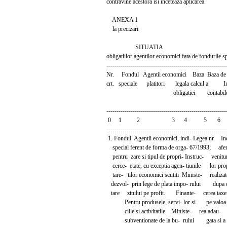
contravine acestora isi inceteaza aplicarea.
ANEXA 1
la precizari
SITUATIA
obligatiilor agentilor economici fata de fondurile s
-----------------------------------------------------------
Nr. Fondul Agentii economici Baza Baza d
crt. speciale platitori legala calcul a Inr
obligatiei contabil
-----------------------------------------------------------
0 1 2 3 4 5 6
-----------------------------------------------------------
1. Fondul Agentii economici, indi- Legea nr.
special ferent de forma de orga- 67/1993
pentru zare si tipul de propri- Instruc- venitur
cerce- etate, cu exceptia agen- tiunile lor prop
tare- tilor economici scutiti Ministe- realizat
dezvol- prin lege de plata impo- rului dupa 
tare zitului pe profit. Finante- cerea taxe
Pentru produsele, servi- lor si pe valoa
ciile si activitatile Ministe- rea adau-
subventionate de la bu- rului gata si a