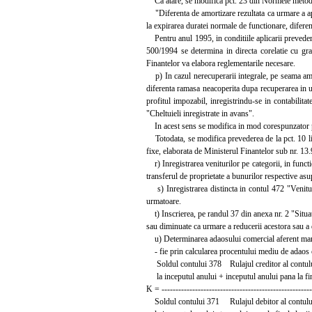
Ca atare, se modifica pct. 23 din Normele metodol
"Diferenta de amortizare rezultata ca urmare a aplic
la expirarea duratei normale de functionare, diferen
Pentru anul 1995, in conditiile aplicarii preveder
500/1994 se determina in directa corelatie cu grad
Finantelor va elabora reglementarile necesare.
p) In cazul nerecuperarii integrale, pe seama amorti
diferenta ramasa neacoperita dupa recuperarea in urm
profitul impozabil, inregistrindu-se in contabilita
"Cheltuieli inregistrate in avans".
In acest sens se modifica in mod corespunzator p
Totodata, se modifica prevederea de la pct. 10 lit.
fixe, elaborata de Ministerul Finantelor sub nr. 1
r) Inregistrarea veniturilor pe categorii, in functie
transferul de proprietate a bunurilor respective asup
s) Inregistrarea distincta in contul 472 "Venituri 
urmatoare.
t) Inscrierea, pe randul 37 din anexa nr. 2 "Situat
sau diminuate ca urmare a reducerii acestora sau a d
u) Determinarea adaosului comercial aferent marfur
- fie prin calcularea procentului mediu de adaos 
Soldul contului 378 Rulajul creditor al contulu
la inceputul anului + inceputul anului pana la fine
K = ------------------------------------------------------
Soldul contului 371 Rulajul debitor al contului