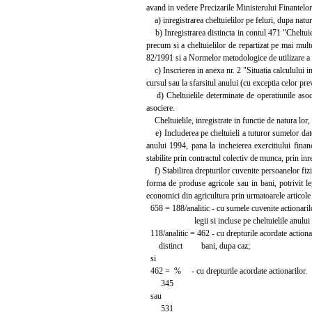
avand in vedere Precizarile Ministerului Finantelor
a) inregistrarea cheltuielilor pe feluri, dupa natura
b) Inregistrarea distincta in contul 471 "Cheltuieli
precum si a cheltuielilor de repartizat pe mai multe
82/1991 si a Normelor metodologice de utilizare a 
c) Inscrierea in anexa nr. 2 "Situatia calculului im
cursul sau la sfarsitul anului (cu exceptia celor pr
d) Cheltuielile determinate de operatiunile asocier
asociere.
Cheltuielile, inregistrate in functie de natura lor, 
e) Includerea pe cheltuieli a tuturor sumelor datora
anului 1994, pana la incheierea exercitiului finan
stabilite prin contractul colectiv de munca, prin in
f) Stabilirea drepturilor cuvenite persoanelor fizic
forma de produse agricole sau in bani, potrivit leg
economici din agricultura prin urmatoarele articole
658 = 188/analitic - cu sumele cuvenite actionarilor
legii si incluse pe cheltuielile anului 
118/analitic = 462 - cu drepturile acordate actionar
distinct bani, dupa caz;
si
462 = % - cu drepturile acordate actionarilor.
345
sau
531