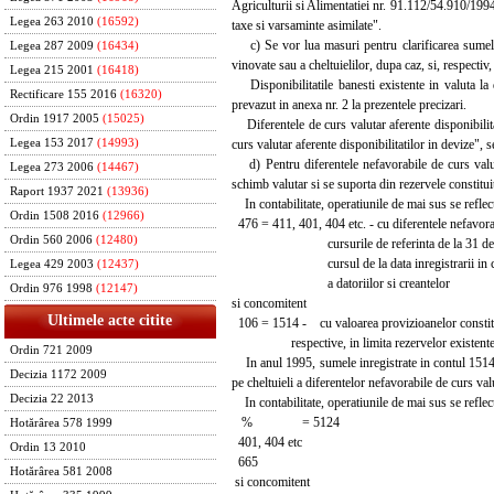
Agriculturii si Alimentatiei nr. 91.112/54.910/1994,
Legea 263 2010
(16592)
taxe si varsaminte asimilate".
c) Se vor lua masuri pentru clarificarea sumelor
Legea 287 2009
(16434)
vinovate sau a cheltuielilor, dupa caz, si, respectiv
Legea 215 2001
(16418)
Disponibilitatile banesti existente in valuta la 
Rectificare 155 2016
(16320)
prevazut in anexa nr. 2 la prezentele precizari.
Ordin 1917 2005
(15025)
Diferentele de curs valutar aferente disponibilitati
curs valutar aferente disponibilitatilor in devize"
Legea 153 2017
(14993)
d) Pentru diferentele nefavorabile de curs valuta
Legea 273 2006
(14467)
schimb valutar si se suporta din rezervele constituit
Raport 1937 2021
(13936)
In contabilitate, operatiunile de mai sus se reflect
Ordin 1508 2016
(12966)
476 = 411, 401, 404 etc. - cu diferentele nefavorab
Ordin 560 2006
(12480)
cursurile de referinta de la 31 decem
cursul de la data inregistrarii in cont
Legea 429 2003
(12437)
a datoriilor si creantelor
Ordin 976 1998
(12147)
si concomitent
Ultimele acte citite
106 = 1514 - cu valoarea provizioanelor constitui
respective, in limita rezervelor existente
Ordin 721 2009
In anul 1995, sumele inregistrate in contul 1514 "
Decizia 1172 2009
pe cheltuieli a diferentelor nefavorabile de curs valu
Decizia 22 2013
In contabilitate, operatiunile de mai sus se reflect
% = 5124
Hotărârea 578 1999
401, 404 etc
Ordin 13 2010
665
Hotărârea 581 2008
si concomitent