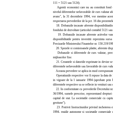
111 = 5121 sau 5124).
Agentii economici care nu au constituit fond de de
nivelul diferentelor nefavorabile de curs valutar afer
avans", la 31 decembrie 1994, vor mentine aceste
respectarea prevederilor de la pct. 16 din prezentele
18. Dobanzile incasate aferente disponibilitatilor p
fondului de dezvoltare (articolul contabil 5121 sa
19. Dobanzile incasate aferente activelor vandute
disponibilitatile pentru investitii reprezinta su
Precizarile Ministerului Finantelor nr. 150.219/1992,
20. Spezele si comisioanele platite, aferente dispo
Dobanzile si diferentele de curs valutar, precum 
mijloacelor fixe.
21. Creantele si datoriile exprimate in devize se 
diferentele nefavorabile sau favorabile de curs val
Aceasta prevedere se aplica in mod corespunzator si
Operatiunile respective vor fi repuse la data de 1
in vigoare de la 1 ianuarie 1994 (aprobate prin H
diferentele respective sa se reflecte in venituri sau 
22. In conformitate cu prevederile Decretului nr. 1
36/1994, sumele prescrise, reprezentand drepturi d
capital de stat. La societatile comerciale cu capi
gestiune").
23. Potrivit Instructiunilor privind incheierea ex
1994, regiile autonome si societatile comerciale c