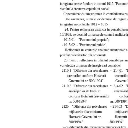
inregistra aceste fonduri in contul 1015 "Patrimon
statului la cresterea capitalului social.
Concomitent cu inregistrarea in contabilitatea prop
De asemenea, sumele evidentiate de regiile aut
inregistrarea contabila 1012 = 1015.
24. Pentru reflectarea distincta in contabilitate
15/1993, se deschid urmatoarele conturi analitice i
- 1015.01 - "Patrimoniul propriu";
- 1015.02 - "Patrimoniul public".
Reflectarea in conturile analitice mentionate a 
potrivit prevederilor din ordonanta.
25. Pentru reflectarea in bilantul contabil pe an
vor efectua urmatoarele inregistrari contabile:
2110.1 "Diferente din reevaluarea = 214.01 "Di
terenurilor conform Hotararii terenurilor 
Guvernului nr. 500/1994" Guvernului 
2110.2 "Diferente din reevaluarea = 214.02 "Di
amenajarilor de terenuri amenajarilor 
conform Hotararii Guvernului conform H
nr. 500/1994" nr. 500/1994
2120 "Diferenta din reevaluarea = 214.03 "Dif
mijloacelor fixe conform mijloacelor 
Hotararii Guvernului nr. Hotararii Guv
500/1994" 500/1994"
- cu diferentele din reevaluarea mijloacelor fixe, ce