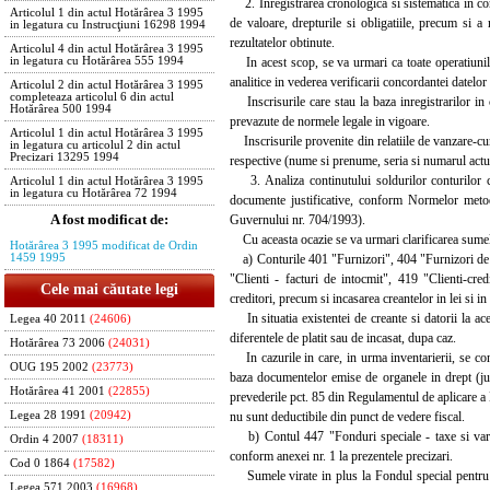
2. Inregistrarea cronologica si sistematica in conta
Articolul 1 din actul Hotărârea 3 1995
de valoare, drepturile si obligatiile, precum si a 
in legatura cu Instrucţiuni 16298 1994
rezultatelor obtinute.
Articolul 4 din actul Hotărârea 3 1995
In acest scop, se va urmari ca toate operatiunile c
in legatura cu Hotărârea 555 1994
analitice in vederea verificarii concordantei datelor i
Articolul 2 din actul Hotărârea 3 1995
completeaza articolul 6 din actul
Inscrisurile care stau la baza inregistrarilor in c
Hotărârea 500 1994
prevazute de normele legale in vigoare.
Articolul 1 din actul Hotărârea 3 1995
Inscrisurile provenite din relatiile de vanzare-cum
in legatura cu articolul 2 din actul
Precizari 13295 1994
respective (nume si prenume, seria si numarul actulu
3. Analiza continutului soldurilor conturilor cont
Articolul 1 din actul Hotărârea 3 1995
in legatura cu Hotărârea 72 1994
documente justificative, conform Normelor metodo
A fost modificat de:
Guvernului nr. 704/1993).
Cu aceasta ocazie se va urmari clarificarea sumelor
Hotărârea 3 1995 modificat de Ordin
a) Conturile 401 "Furnizori", 404 "Furnizori de im
1459 1995
"Clienti - facturi de intocmit", 419 "Clienti-cred
Cele mai căutate legi
creditori, precum si incasarea creantelor in lei si in
In situatia existentei de creante si datorii la ace
Legea 40 2011
(24606)
diferentele de platit sau de incasat, dupa caz.
Hotărârea 73 2006
(24031)
In cazurile in care, in urma inventarierii, se const
OUG 195 2002
(23773)
baza documentelor emise de organele in drept (just
Hotărârea 41 2001
(22855)
prevederile pct. 85 din Regulamentul de aplicare a 
nu sunt deductibile din punct de vedere fiscal.
Legea 28 1991
(20942)
b) Contul 447 "Fonduri speciale - taxe si varsami
Ordin 4 2007
(18311)
conform anexei nr. 1 la prezentele precizari.
Cod 0 1864
(17582)
Sumele virate in plus la Fondul special pentru ag
Legea 571 2003
(16968)