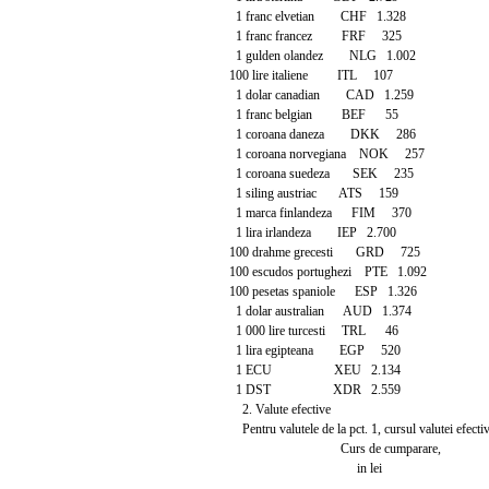
1 franc elvetian CHF 1.328
1 franc francez FRF 325
1 gulden olandez NLG 1.002
100 lire italiene ITL 107
1 dolar canadian CAD 1.259
1 franc belgian BEF 55
1 coroana daneza DKK 286
1 coroana norvegiana NOK 257
1 coroana suedeza SEK 235
1 siling austriac ATS 159
1 marca finlandeza FIM 370
1 lira irlandeza IEP 2.700
100 drahme grecesti GRD 725
100 escudos portughezi PTE 1.092
100 pesetas spaniole ESP 1.326
1 dolar australian AUD 1.374
1 000 lire turcesti TRL 46
1 lira egipteana EGP 520
1 ECU XEU 2.134
1 DST XDR 2.559
2. Valute efective
Pentru valutele de la pct. 1, cursul valutei efectiv
Curs de cumparare,
in lei
-------------------------