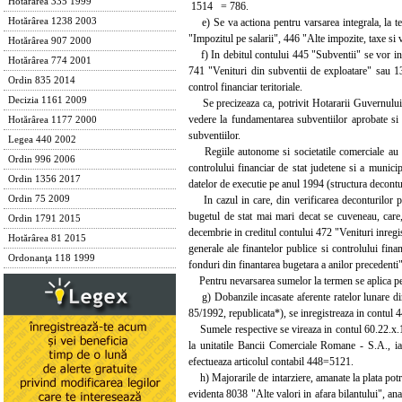
Hotărârea 335 1999
1514 = 786.
e) Se va actiona pentru varsarea integrala, la ter
Hotărârea 1238 2003
"Impozitul pe salarii", 446 "Alte impozite, taxe si 
Hotărârea 907 2000
f) In debitul contului 445 "Subventii" se vor inre
Hotărârea 774 2001
741 "Venituri din subventii de exploatare" sau 131 
Ordin 835 2014
control financiar teritoriale.
Decizia 1161 2009
Se precizeaza ca, potrivit Hotararii Guvernului n
vedere la fundamentarea subventiilor aprobate si 
Hotărârea 1177 2000
subventiilor.
Legea 440 2002
Regiile autonome si societatile comerciale au obl
Ordin 996 2006
controlului financiar de stat judetene si a municip
Ordin 1356 2017
datelor de executie pe anul 1994 (structura decontu
In cazul in care, din verificarea deconturilor pre
Ordin 75 2009
bugetul de stat mai mari decat se cuveneau, care,
Ordin 1791 2015
decembrie in creditul contului 472 "Venituri inregist
Hotărârea 81 2015
generale ale finantelor publice si controlului fina
Ordonanţa 118 1999
fonduri din finantarea bugetara a anilor precedenti",
Pentru nevarsarea sumelor la termen se aplica pena
g) Dobanzile incasate aferente ratelor lunare din 
85/1992, republicata*), se inregistreaza in contul 44
Sumele respective se vireaza in contul 60.22.x.11 
la unitatile Bancii Comerciale Romane - S.A., iar
efectueaza articolul contabil 448=5121.
h) Majorarile de intarziere, amanate la plata potri
evidenta 8038 "Alte valori in afara bilantului", anal