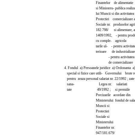
Finantelor de alimentatie
si Ministeru- publica realiza
lui Muncii si din activitatea 
Protectiei comercializare 
Sociale nr. produselor agric
182.798/ si alimentare, astf
1409/1992, - pentru produc
cu comple- agricola
tarile ul- - pentru activitate
terioare de industrializare
- pentru activitatea
de comercializare 
4. Fondul a) Persoanele juridice a) Ordonanta a
special si fizice care utili- Guvernului brut
pentru zeaza personal salariat nr. 22/1992 ; zate
sana- Legea nr. salariati
tate 49/1992 ; si premiile
Precizarile acordate din
Ministerului fondul de salari
Muncii si
Protectiei
Sociale si
Ministerului
Finantelor nr.
947/181.679/