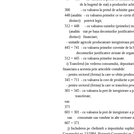
de la bugetul de stat) a produselor achizi
300 - cu valoarea la pretul de achizitie garant
448 (analitic - cu valoarea primelor ce se cuvin de
distinct) potrivit legii;
512 = 448 - cu valoarea sumelor (primelor) inca
(analitic stat pe baza deconturilor justificative
distinct) financiare;
- unitatile agricole producatoare inregistreaza pri
445 = 741 - cu valoarea primelor cuvenite de la b
deconturilor justificative avizate de organel
512 = 445 - cu valoarea primelor incasate.
i) Transferul (in vederea consumului, depozitarii sa
financiara a acesteia prin articolele contabile:
- pentru sectorul (ferma) la care se obtin produs
345 = 711 - cu valoarea la cost de productie a pr
- pentru sectorul (ferma) la care se transfera prod
301 = 345 - cu valoarea la pret de inregistrare a p
transferate;
sau
371
601 = 301 - cu valoarea la pret de inregistrare a p
sau consumate sau vandute in alte sectoare al
607 = 371
j) Includerea pe cheltuieli a impozitului suplime
Guvernului nr. 13/1994, Hotararii Guvernului nr. 71/