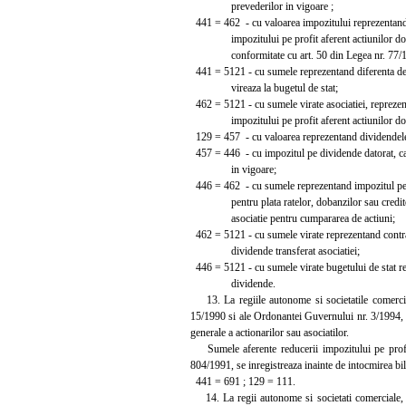
prevederilor in vigoare ;
441 = 462 - cu valoarea impozitului reprezentan
impozitului pe profit aferent actiunilor dob
conformitate cu art. 50 din Legea nr. 77/1
441 = 5121 - cu sumele reprezentand diferenta de 
vireaza la bugetul de stat;
462 = 5121 - cu sumele virate asociatiei, repreze
impozitului pe profit aferent actiunilor dob
129 = 457 - cu valoarea reprezentand dividendele 
457 = 446 - cu impozitul pe dividende datorat, ca
in vigoare;
446 = 462 - cu sumele reprezentand impozitul pe d
pentru plata ratelor, dobanzilor sau creditel
asociatie pentru cumpararea de actiuni;
462 = 5121 - cu sumele virate reprezentand contr
dividende transferat asociatiei;
446 = 5121 - cu sumele virate bugetului de stat r
dividende.
13. La regiile autonome si societatile comerciale
15/1990 si ale Ordonantei Guvernului nr. 3/1994, res
generale a actionarilor sau asociatilor.
Sumele aferente reducerii impozitului pe profit
804/1991, se inregistreaza inainte de intocmirea bil
441 = 691 ; 129 = 111.
14. La regii autonome si societati comerciale, c