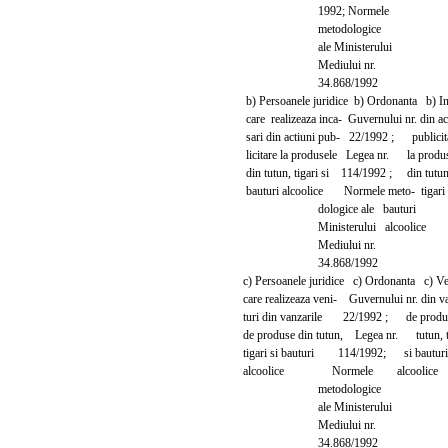
1992; Normele
metodologice
ale Ministerului
Mediului nr.
34.868/1992
b) Persoanele juridice b) Ordonanta b) In
care realizeaza inca- Guvernului nr. din
sari din actiuni pub- 22/1992 ; publicit
licitare la produsele Legea nr. la produs
din tutun, tigari si 114/1992 ; din tutun
bauturi alcoolice Normele meto- tigari 
dologice ale bauturi
Ministerului alcoolice
Mediului nr.
34.868/1992
c) Persoanele juridice c) Ordonanta c) Ven
care realizeaza veni- Guvernului nr. din 
turi din vanzarile 22/1992 ; de produs
de produse din tutun, Legea nr. tutun, ti
tigari si bauturi 114/1992; si bauturi
alcoolice Normele alcoolice
metodologice
ale Ministerului
Mediului nr.
34.868/1992