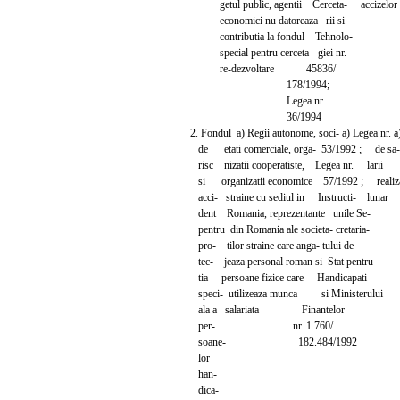
getul public, agentii Cerceta- accizelor
economici nu datoreaza rii si
contributia la fondul Tehnolo-
special pentru cerceta- giei nr.
re-dezvoltare 45836/
178/1994;
Legea nr.
36/1994
2. Fondul a) Regii autonome, soci- a) Legea n
de etati comerciale, orga- 53/1992 ; de
risc nizatii cooperatiste, Legea nr. larii
si organizatii economice 57/1992 ; realiz
acci- straine cu sediul in Instructi- lunar
dent Romania, reprezentante unile Se-
pentru din Romania ale societa- cretaria-
pro- tilor straine care anga- tului de
tec- jeaza personal roman si Stat pentru
tia persoane fizice care Handicapati
speci- utilizeaza munca si Ministerului
ala a salariata Finantelor
per- nr. 1.760/
soane- 182.484/1992
lor
han-
dica-