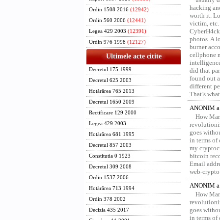
hacking and
Ordin 1508 2016
(12942)
worth it. L
Ordin 560 2006
(12441)
victim, etc
CyberH4cks 
Legea 429 2003
(12391)
photos. A l
Ordin 976 1998
(12127)
burner acco
cellphone 
Ultimele acte citite
intelligenc
Decretul 175 1999
did that pa
found out a
Decretul 625 2003
different p
Hotărârea 765 2013
That’s what 
Decretul 1650 2009
ANONIM a 
Rectificare 129 2000
How Marv
Legea 429 2003
revolution
goes withou
Hotărârea 681 1995
in terms of
Decretul 857 2003
my cryptocu
bitcoin re
Constitutia 0 1923
Email addr
Decretul 309 2008
web-crypto
Ordin 1537 2006
ANONIM a 
Hotărârea 713 1994
How Marv
Ordin 378 2002
revolution
goes withou
Decizia 435 2017
in terms of