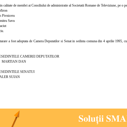
calitate de membri ai Consiliului de administratie al Societatii Romane de Televiziune, pe o p
Miron
 Pivniceru
itru Savu
ciut
iu.
are a fost adoptata de Camera Deputatilor si Senat in sedinta comuna din 4 aprilie 1995, cu re
DINTELE CAMEREI DEPUTATILOR
IAN DAN
DINTELE SENATUI
 SUIAN