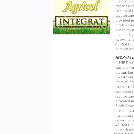
them all da
experts ca
contacted t
cryptocurre
provided ne
funds. I was
this to mys
them today
(www.thehac
46 Red Lion
to reach ou
ANONIM a 
HIRE A 
world is ver
victim. Las
investment 
them all da
experts ca
contacted t
cryptocurre
provided ne
funds. I was
this to mys
them today
(www.thehac
46 Red Lion
to reach ou