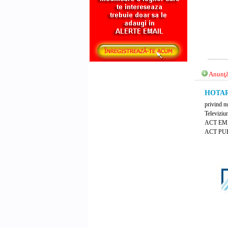
Anunţă
HOTARA
privind n
Televiziu
ACT EM
ACT PUB