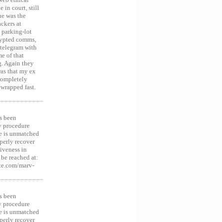
in court, still
he was the
ckers at
 parking-lot
crypted comms,
 telegram with
e of that
g. Again they
was that my ex
 Completely
 wrapped fast.
s been
y procedure
ce is unmatched
operly recover
iveness in
be reached at:
te.com/marv-
s been
y procedure
ce is unmatched
operly recover