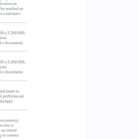
iveness in
be reached at:
te.com/marv-
00 a 5.200.000,
ioni
tà e documenti
00 a 5.200.000,
ioni
tà e documenti
al (start or
al problems are
hatsApp)
ocurrency
as also a
an initial
g to contact