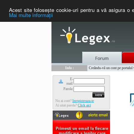
Acest site foloseşte cookie-uri pentru a vă asigura o e
Mai multe informaţii
Nou :
Legex.ro - portal de legislati
Info :
Creându-vă un cont pe portalul ww
Info :
www.tntauto.ro - Managementul 
E-
mail:
Parola:
Nu ai cont?
Inregistreaza-te
Ai uitat parola?
Click aici