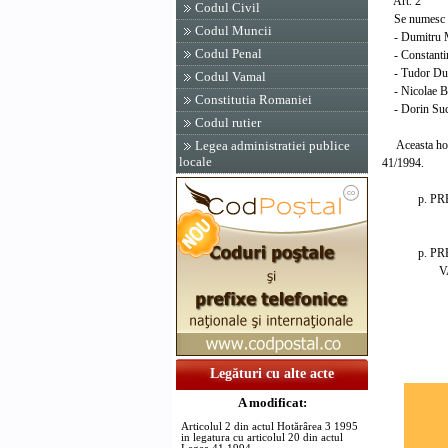
Art. 2
Codul Civil
Se numesc in 
Codul Muncii
- Dumitru 
Codul Penal
- Constantin
- Tudor Dum
Codul Vamal
- Nicolae Ba
Constitutia Romaniei
- Dorin Suc
Codul rutier
Aceasta hotar
Legea administratiei publice
locale
41/1994.
p. PRESE
MART
p. PRESE
VALER
Legături cu alte acte
A modificat:
Articolul 2 din actul Hotărârea 3 1995
in legatura cu articolul 20 din actul