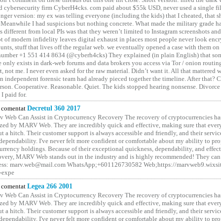
 cybersecurity firm CyberH4cks. com paid about $55k USD, never used a single file 
onger version: my ex was telling everyone (including the kids) that I cheated, that s
. Meanwhile I had suspicions but nothing concrete. What made the military grade ha
different from local PIs was that they weren’t limited to Instagram screenshots and
ot of modern infidelity leaves digital exhaust in places most people never look en
unts, stuff that lives off the regular web. we eventually opened a case with them on
number +1 551 414 8634 (@cyberh4cks) They explained (in plain English) that som
e only exists in dark-web forums and data brokers you access via Tor / onion routin
rt, not me. I never even asked for the raw material. Didn’t want it. All that mattered 
n independent forensic team had already pieced together the timeline. After that?
erson. Cooperative. Reasonable. Quiet. The kids stopped hearing nonsense. Divorce
I paid for.
comentat
Decretul 360 2017
 Web Can Assist in Cryptocurrency Recovery The recovery of cryptocurrencies ha
ized by MARV Web. They are incredibly quick and effective, making sure that ever
t a hitch. Their customer support is always accessible and friendly, and their servi
 dependability. I've never felt more confident or comfortable about my ability to pr
rrency holdings. Because of their exceptional quickness, dependability, and effect
covery, MARV Web stands out in the industry and is highly recommended! They can 
ess: marv.web@mail.com WhatsApp;+601126730582 Web;https://marvweb9.wixsi
-expe
comentat
Legea 266 2001
 Web Can Assist in Cryptocurrency Recovery The recovery of cryptocurrencies ha
ized by MARV Web. They are incredibly quick and effective, making sure that ever
t a hitch. Their customer support is always accessible and friendly, and their servi
 dependability. I've never felt more confident or comfortable about my ability to pr