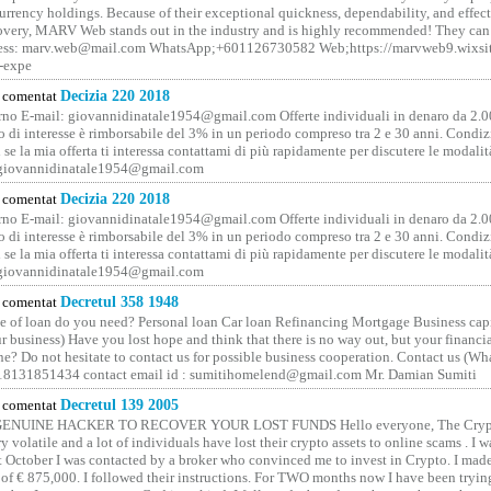
rrency holdings. Because of their exceptional quickness, dependability, and effect
covery, MARV Web stands out in the industry and is highly recommended! They can 
ess: marv.web@mail.com WhatsApp;+601126730582 Web;https://marvweb9.wixsi
-expe
comentat
Decizia 220 2018
no E-mail: giovannidinatale1954@­gmail.­com Offerte individuali in denaro da 2.0
o di interesse è rimborsabile del 3% in un periodo compreso tra 2 e 30 anni. Condiz
 se la mia offerta ti interessa contattami di più rapidamente per discutere le modali
 giovannidinatale1954@­gmail.­com
comentat
Decizia 220 2018
no E-mail: giovannidinatale1954@­gmail.­com Offerte individuali in denaro da 2.0
o di interesse è rimborsabile del 3% in un periodo compreso tra 2 e 30 anni. Condiz
 se la mia offerta ti interessa contattami di più rapidamente per discutere le modali
 giovannidinatale1954@­gmail.­com
comentat
Decretul 358 1948
 of loan do you need? Personal loan Car loan Refinancing Mortgage Business capit
 business) Have you lost hope and think that there is no way out, but your financi
one? Do not hesitate to contact us for possible business cooperation. Contact us (W
8131851434 contact email id : sumitihomelend@gmail.com Mr. Damian Sumiti
comentat
Decretul 139 2005
GENUINE HACKER TO RECOVER YOUR LOST FUNDS Hello everyone, The Crypt
y volatile and a lot of individuals have lost their crypto assets to online scams . I w
t October I was contacted by a broker who convinced me to invest in Crypto. I made 
of € 875,000. I followed their instructions. For TWO months now I have been tryin