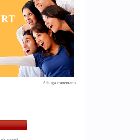
Adauga comentariu
web ethical