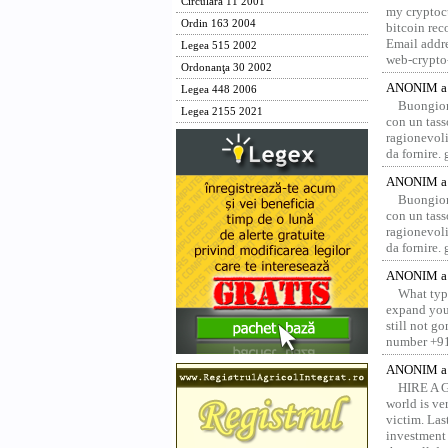
Circulara 11 2001
my cryptocu
Ordin 163 2004
bitcoin re
Email addr
Legea 515 2002
web-crypto
Ordonanţa 30 2002
ANONIM a 
Legea 448 2006
Buongior
Legea 2155 2021
con un tass
ragionevoli
da fornire.
ANONIM a 
Buongior
con un tass
ragionevoli
da fornire.
ANONIM a 
What type
expand your
still not g
number +91
ANONIM a 
HIRE A 
world is ver
victim. Las
investment 