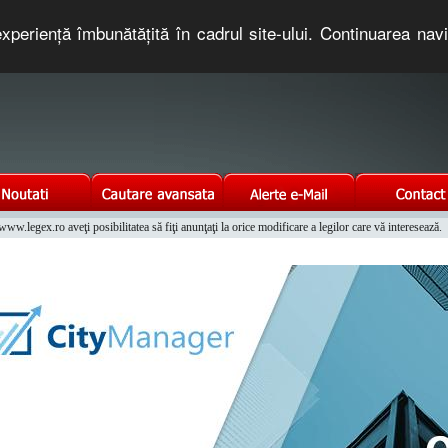
xperienţă îmbunătăţită în cadrul site-ului. Continuarea nav
e romaneasca. Un serviciu oferit gratuit de TNT COMPUTERS
w.legex.ro aveţi posibilitatea să fiţi anunţaţi la orice modificare a legilor care vă interesează.
Integrat al Parcului Auto