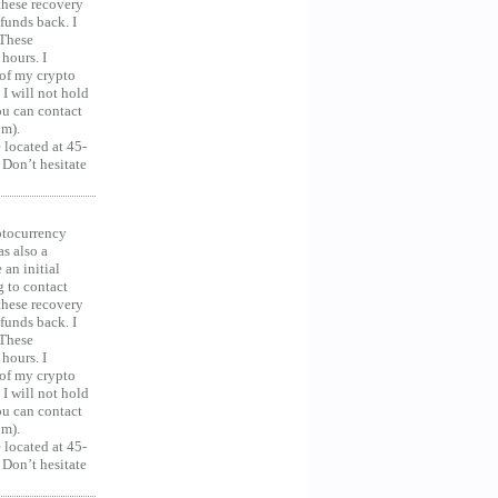
 these recovery
unds back. I
 These
hours. I
 of my crypto
 I will not hold
you can contact
om).
 located at 45-
 Don’t hesitate
ocurrency
as also a
an initial
g to contact
 these recovery
unds back. I
 These
hours. I
 of my crypto
 I will not hold
you can contact
om).
 located at 45-
 Don’t hesitate