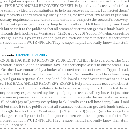
y, but I got no response. God is so kind. I followed a broadcast that teaches on how
lled THE HACK ANGELS RECOVERY EXPERT. Help individuals recover their lost f
he email provided for consultation, to help me recover my funds. I contacted them.
ncy recovery experts saved my life by helping me recover all my losses in just nine 
cessary requirements and relative information to complete the successful recovery
 filled with joy asI got my everything back. I really can't tell how happy I am. I said
elf but share it to the public so that all scammed victims can get their funds back, 
 through their hotline at: WhatsApp +1(520)200-2320) (support@thehackangels.c
kangels.com) If you're in London, you can even visit them in person at their office
 Street, London WC1R 4PF, UK. They’re super helpful and really know their stuff!
t if you need help.
comentat
Decretul 139 2005
GENUINE HACKER TO RECOVER YOUR LOST FUNDS Hello everyone, The Crypt
y volatile and a lot of individuals have lost their crypto assets to online scams . I w
t October I was contacted by a broker who convinced me to invest in Crypto. I made 
of € 875,000. I followed their instructions. For TWO months now I have been tryin
y, but I got no response. God is so kind. I followed a broadcast that teaches on how
lled THE HACK ANGELS RECOVERY EXPERT. Help individuals recover their lost f
he email provided for consultation, to help me recover my funds. I contacted them.
ncy recovery experts saved my life by helping me recover all my losses in just nine 
cessary requirements and relative information to complete the successful recovery
 filled with joy asI got my everything back. I really can't tell how happy I am. I said
elf but share it to the public so that all scammed victims can get their funds back, 
 through their hotline at: WhatsApp +1(520)200-2320) (support@thehackangels.c
kangels.com) If you're in London, you can even visit them in person at their office
 Street, London WC1R 4PF, UK. They’re super helpful and really know their stuff!
t if you need help.