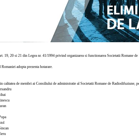
t. 19, 20 si 21 din Legea nr. 41/1994 privind organizarea si functionarea Societatii Romane de
Romaniei adopta prezenta hotarare.
calitatea de membri ai Consiliului de administratie al Societatii Romane de Radiodifuziune, p
exandru
hai
inescu
uran
Popa
tol
Sincan
ieru