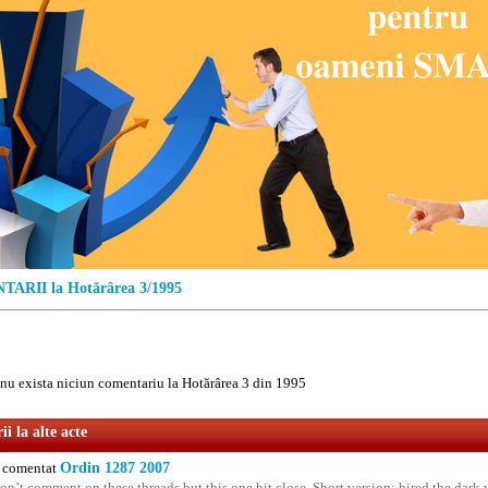
ARII la Hotărârea 3/1995
u exista niciun comentariu la Hotărârea 3 din 1995
i la alte acte
comentat
Ordin 1287 2007
on’t comment on these threads but this one hit close. Short version: hired the dark 