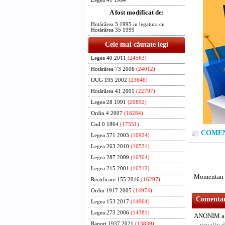
Legea 41 1994
A fost modificat de:
Hotărârea 3 1995 in legatura cu
Hotărârea 35 1999
Cele mai căutate legi
Legea 40 2011
(24563)
Hotărârea 73 2006
(24012)
OUG 195 2002
(23646)
Hotărârea 41 2001
(22797)
Legea 28 1991
(20892)
Ordin 4 2007
(18284)
Cod 0 1864
(17551)
COMENT
Legea 571 2003
(16924)
Legea 263 2010
(16531)
Legea 287 2009
(16364)
Legea 215 2001
(16312)
Momentan n
Rectificare 155 2016
(16297)
Ordin 1917 2005
(14974)
Comentari
Legea 153 2017
(14964)
Legea 273 2006
(14381)
ANONIM a 
Raport 1937 2021
(13839)
usually d