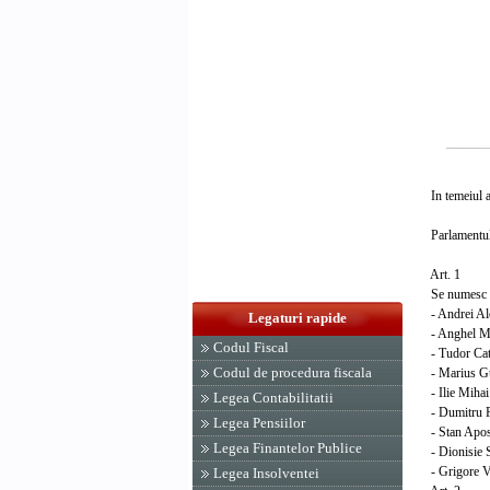
In temeiul ar
Parlamentul 
Art. 1
Se numesc in 
- Andrei Al
Legaturi rapide
- Anghel Mi
Codul Fiscal
- Tudor Cat
Codul de procedura fiscala
- Marius G
- Ilie Mihai
Legea Contabilitatii
- Dumitru 
Legea Pensiilor
- Stan Apos
Legea Finantelor Publice
- Dionisie 
- Grigore V
Legea Insolventei