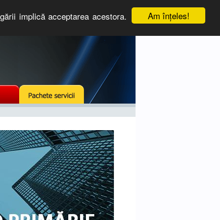
Am înţeles!
igării implică acceptarea acestora.