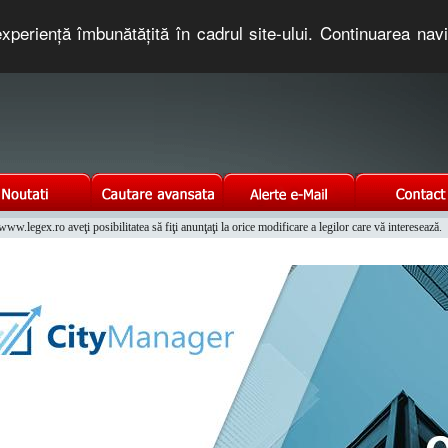
xperienţă îmbunătăţită în cadrul site-ului. Continuarea nav
e romaneasca. Un serviciu oferit gratuit de TNT COMPUTERS
w.legex.ro aveţi posibilitatea să fiţi anunţaţi la orice modificare a legilor care vă interesează.
Integrat al Parcului Auto