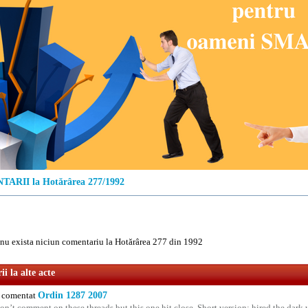
ARII la Hotărârea 277/1992
u exista niciun comentariu la Hotărârea 277 din 1992
i la alte acte
comentat
Ordin 1287 2007
on’t comment on these threads but this one hit close. Short version: hired the dark 