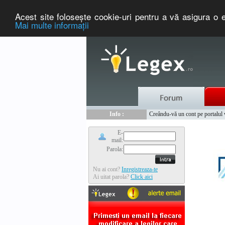
Acest site foloseşte cookie-uri pentru a vă asigura o e
Mai multe informaţii
Nou :
Legex.ro - portal de legislati
Info :
Creându-vă un cont pe portalul ww
Info :
www.tntauto.ro - Managementul 
E-
mail:
Parola:
Nu ai cont?
Inregistreaza-te
Ai uitat parola?
Click aici