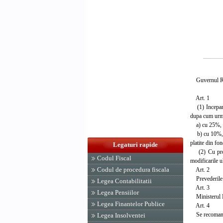
Guvernul Rom
Art. 1
(1) Incepand 
dupa cum urm
a) cu 25%, pe
b) cu 10%, pe
platite din fo
Legaturi rapide
(2) Cu procen
Codul Fiscal
modificarile u
Codul de procedura fiscala
Art. 2
Prevederile ar
Legea Contabilitatii
Art. 3
Legea Pensiilor
Ministerul Mun
Legea Finantelor Publice
Art. 4
Se recomanda 
Legea Insolventei