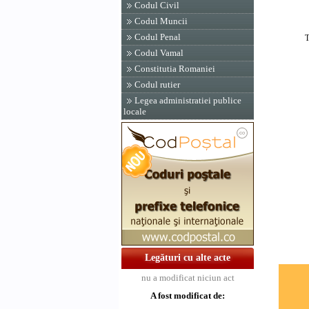
Codul Civil
Codul Muncii
PRIM-
Codul Penal
THEOD
Codul Vamal
Contra
Constitutia Romaniei
Ministr
Codul rutier
protect
Dan Mi
Legea administratiei publice
locale
Ministr
si fin
George
Ministr
venitur
si contr
Legături cu alte acte
nu a modificat niciun act
A fost modificat de: