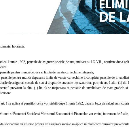
aniei hotaraste:
cu 1 iunie 1992, pensiile de asigurari sociale de stat, militare si I.O.V.R., rezultate dupa ap
eaza:
nsiile pentru munca depusa si limita de varsta cu vechime integrala;
nsiile pentru munca depusa si limita de varsta cu vechime incompleta, pensiile de invaliditate 
ndurile de asigurari sociale de stat si drepturile cuvenite nevazatorilor, potrivit art. 1 alin. (1) 
tul prevazut la alin. (1) lit. b) se majoreaza si pensiile de invaliditate de toate gradele si
lterioare.
t. 1 se aplica si pensiilor ce se vor stabili dupa 1 iunie 1992, daca in baza de calcul sunt cupri
cii si Protectiei Sociale si Ministerul Economiei si Finantelor vor emite, in termen de 5 zile, 
sectoarelor cu sisteme proprii de asigurari sociale sa aplice in mod corespunzator prevederile 