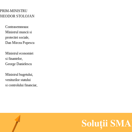
MINISTRU
OR STOLOJAN
semneaza:
ul muncii si
iei sociale,
rcea Popescu
ul economiei
antelor,
 Danielescu
ul bugetului,
ilor statului
olului financiar,