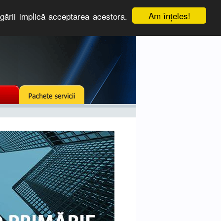
Am înţeles!
igării implică acceptarea acestora.