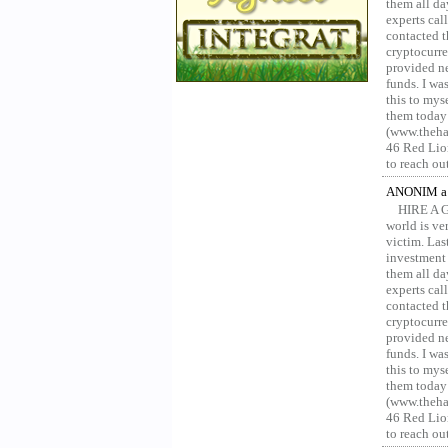
them all da
experts ca
contacted t
cryptocurre
provided ne
funds. I was
this to mys
them today
(www.thehac
46 Red Lion
to reach ou
ANONIM a 
HIRE A 
world is ver
victim. Las
investment 
them all da
experts ca
contacted t
cryptocurre
provided ne
funds. I was
this to mys
them today
(www.thehac
46 Red Lion
to reach ou