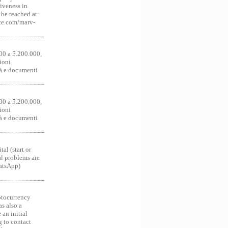
iveness in
be reached at:
te.com/marv-
00 a 5.200.000,
ioni
tà e documenti
00 a 5.200.000,
ioni
tà e documenti
al (start or
al problems are
hatsApp)
ocurrency
as also a
an initial
g to contact