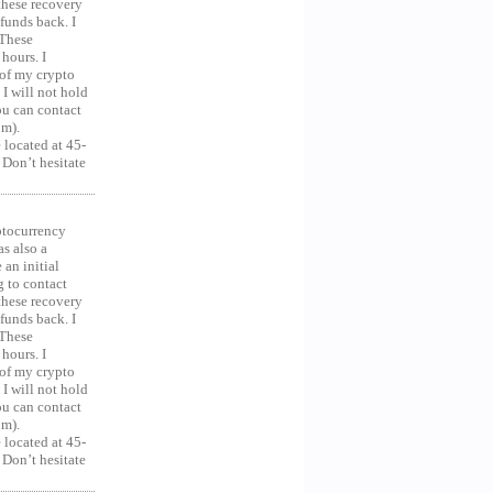
 these recovery
unds back. I
 These
hours. I
 of my crypto
 I will not hold
you can contact
om).
 located at 45-
 Don’t hesitate
ocurrency
as also a
an initial
g to contact
 these recovery
unds back. I
 These
hours. I
 of my crypto
 I will not hold
you can contact
om).
 located at 45-
 Don’t hesitate