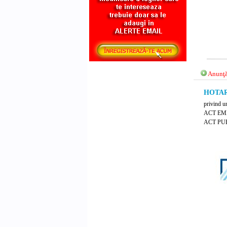
Anunţă
HOTARA
privind un
ACT EM
ACT PUB