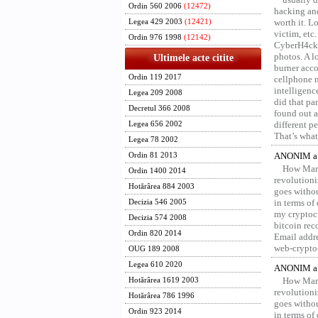
Ordin 560 2006
(12472)
hacking and
worth it. L
Legea 429 2003
(12421)
victim, etc
Ordin 976 1998
(12142)
CyberH4cks 
photos. A l
Ultimele acte citite
burner acco
Ordin 119 2017
cellphone 
intelligenc
Legea 209 2008
did that pa
Decretul 366 2008
found out a
different p
Legea 656 2002
That’s what 
Legea 78 2002
ANONIM a 
Ordin 81 2013
How Marv
Ordin 1400 2014
revolution
Hotărârea 884 2003
goes withou
in terms of
Decizia 546 2005
my cryptocu
Decizia 574 2008
bitcoin re
Ordin 820 2014
Email addr
web-crypto
OUG 189 2008
Legea 610 2020
ANONIM a 
How Marv
Hotărârea 1619 2003
revolution
Hotărârea 786 1996
goes withou
Ordin 923 2014
in terms of