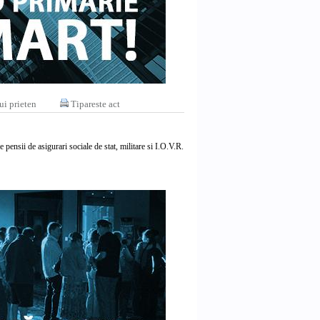
ui prieten
Tipareste act
e pensii de asigurari sociale de stat, militare si I.O.V.R.