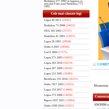
Hotărârea 277 1992 in legatura cu
articolul 9 din actul Hotărârea 773
1992
Cele mai căutate legi
Legea 40 2011
(24592)
Hotărârea 73 2006
(24022)
OUG 195 2002
(23737)
Hotărârea 41 2001
(22837)
Legea 28 1991
(20928)
Ordin 4 2007
(18304)
Cod 0 1864
(17575)
Legea 571 2003
(16952)
Legea 263 2010
(16574)
COMENT
Legea 287 2009
(16416)
Legea 215 2001
(16383)
Rectificare 155 2016
(16313)
Ordin 1917 2005
(15015)
Momentan n
Legea 153 2017
(14984)
Legea 273 2006
(14436)
Comentari
Raport 1937 2021
(13904)
ANONIM a 
Ordin 1508 2016
(12957)
usually d