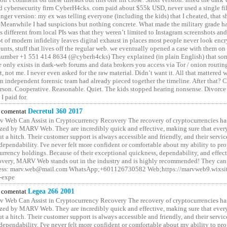
 cybersecurity firm CyberH4cks. com paid about $55k USD, never used a single file 
onger version: my ex was telling everyone (including the kids) that I cheated, that s
. Meanwhile I had suspicions but nothing concrete. What made the military grade ha
different from local PIs was that they weren’t limited to Instagram screenshots and
ot of modern infidelity leaves digital exhaust in places most people never look en
unts, stuff that lives off the regular web. we eventually opened a case with them on
number +1 551 414 8634 (@cyberh4cks) They explained (in plain English) that som
e only exists in dark-web forums and data brokers you access via Tor / onion routin
rt, not me. I never even asked for the raw material. Didn’t want it. All that mattered 
n independent forensic team had already pieced together the timeline. After that?
erson. Cooperative. Reasonable. Quiet. The kids stopped hearing nonsense. Divorce
I paid for.
comentat
Decretul 360 2017
 Web Can Assist in Cryptocurrency Recovery The recovery of cryptocurrencies ha
ized by MARV Web. They are incredibly quick and effective, making sure that ever
t a hitch. Their customer support is always accessible and friendly, and their servi
 dependability. I've never felt more confident or comfortable about my ability to pr
rrency holdings. Because of their exceptional quickness, dependability, and effect
covery, MARV Web stands out in the industry and is highly recommended! They can 
ess: marv.web@mail.com WhatsApp;+601126730582 Web;https://marvweb9.wixsi
-expe
comentat
Legea 266 2001
 Web Can Assist in Cryptocurrency Recovery The recovery of cryptocurrencies ha
ized by MARV Web. They are incredibly quick and effective, making sure that ever
t a hitch. Their customer support is always accessible and friendly, and their servi
 dependability. I've never felt more confident or comfortable about my ability to pr