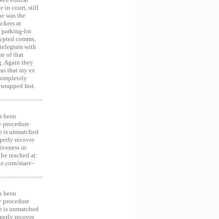
in court, still
he was the
ckers at
 parking-lot
crypted comms,
 telegram with
e of that
g. Again they
was that my ex
 Completely
 wrapped fast.
s been
y procedure
ce is unmatched
operly recover
iveness in
be reached at:
te.com/marv-
s been
y procedure
ce is unmatched
operly recover