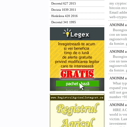
my cryptocu
Decretul 627 2015
bitcoin re
Decizia 1039 2011
Email addr
Hotărârea 420 2016
web-crypto
Decretul 341 1995
ANONIM a 
Buongior
con un tass
ragionevoli
da fornire.
ANONIM a 
Buongior
con un tass
ragionevoli
da fornire.
ANONIM a 
What type
expand your
still not g
number +91
ANONIM a 
HIRE A 
world is ver
victim. Las
investment 