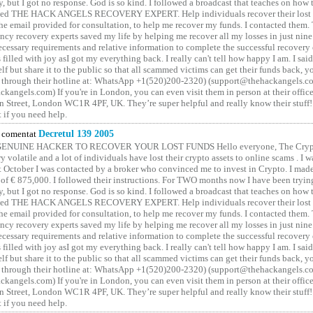
y, but I got no response. God is so kind. I followed a broadcast that teaches on how
lled THE HACK ANGELS RECOVERY EXPERT. Help individuals recover their lost f
he email provided for consultation, to help me recover my funds. I contacted them.
ncy recovery experts saved my life by helping me recover all my losses in just nine 
cessary requirements and relative information to complete the successful recovery
 filled with joy asI got my everything back. I really can't tell how happy I am. I said
elf but share it to the public so that all scammed victims can get their funds back, 
 through their hotline at: WhatsApp +1(520)200-2320) (support@thehackangels.c
kangels.com) If you're in London, you can even visit them in person at their office
 Street, London WC1R 4PF, UK. They’re super helpful and really know their stuff!
t if you need help.
comentat
Decretul 139 2005
GENUINE HACKER TO RECOVER YOUR LOST FUNDS Hello everyone, The Crypt
y volatile and a lot of individuals have lost their crypto assets to online scams . I w
t October I was contacted by a broker who convinced me to invest in Crypto. I made 
of € 875,000. I followed their instructions. For TWO months now I have been tryin
y, but I got no response. God is so kind. I followed a broadcast that teaches on how
lled THE HACK ANGELS RECOVERY EXPERT. Help individuals recover their lost f
he email provided for consultation, to help me recover my funds. I contacted them.
ncy recovery experts saved my life by helping me recover all my losses in just nine 
cessary requirements and relative information to complete the successful recovery
 filled with joy asI got my everything back. I really can't tell how happy I am. I said
elf but share it to the public so that all scammed victims can get their funds back, 
 through their hotline at: WhatsApp +1(520)200-2320) (support@thehackangels.c
kangels.com) If you're in London, you can even visit them in person at their office
 Street, London WC1R 4PF, UK. They’re super helpful and really know their stuff!
t if you need help.