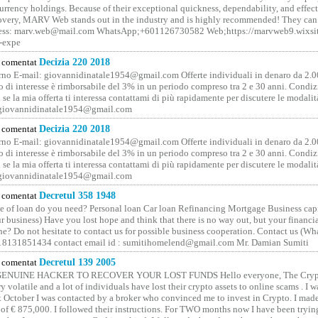
rrency holdings. Because of their exceptional quickness, dependability, and effect
covery, MARV Web stands out in the industry and is highly recommended! They can 
ess: marv.web@mail.com WhatsApp;+601126730582 Web;https://marvweb9.wixsi
-expe
comentat
Decizia 220 2018
no E-mail: giovannidinatale1954@­gmail.­com Offerte individuali in denaro da 2.0
o di interesse è rimborsabile del 3% in un periodo compreso tra 2 e 30 anni. Condiz
 se la mia offerta ti interessa contattami di più rapidamente per discutere le modali
 giovannidinatale1954@­gmail.­com
comentat
Decizia 220 2018
no E-mail: giovannidinatale1954@­gmail.­com Offerte individuali in denaro da 2.0
o di interesse è rimborsabile del 3% in un periodo compreso tra 2 e 30 anni. Condiz
 se la mia offerta ti interessa contattami di più rapidamente per discutere le modali
 giovannidinatale1954@­gmail.­com
comentat
Decretul 358 1948
 of loan do you need? Personal loan Car loan Refinancing Mortgage Business capit
 business) Have you lost hope and think that there is no way out, but your financi
one? Do not hesitate to contact us for possible business cooperation. Contact us (W
8131851434 contact email id : sumitihomelend@gmail.com Mr. Damian Sumiti
comentat
Decretul 139 2005
GENUINE HACKER TO RECOVER YOUR LOST FUNDS Hello everyone, The Crypt
y volatile and a lot of individuals have lost their crypto assets to online scams . I w
t October I was contacted by a broker who convinced me to invest in Crypto. I made 
of € 875,000. I followed their instructions. For TWO months now I have been tryin