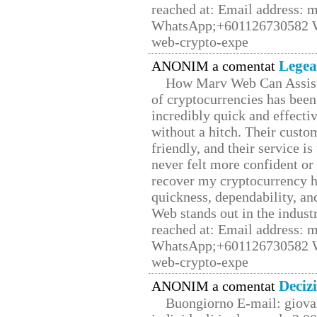
reached at: Email address:
WhatsApp;+601126730582 W
web-crypto-expe
Legea
ANONIM a comentat
How Marv Web Can Assist
of cryptocurrencies has be
incredibly quick and effecti
without a hitch. Their custo
friendly, and their service i
never felt more confident or
recover my cryptocurrency h
quickness, dependability, an
Web stands out in the indus
reached at: Email address:
WhatsApp;+601126730582 W
web-crypto-expe
Deciz
ANONIM a comentat
Buongiorno E-mail: giova