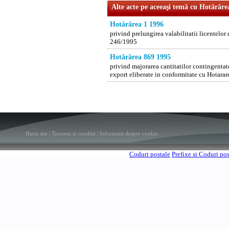
Alte acte pe aceeaşi temă cu Hotărâre
Hotărârea 1 1996
privind prelungirea valabilitatii licentelo
246/1995
Hotărârea 869 1995
privind majorarea cantitatilor contingentat
export eliberate in conformitate cu Hotara
Harta site
|
Termeni si conditii
|
Informatii despre cookie
Coduri postale
Prefixe si Coduri po