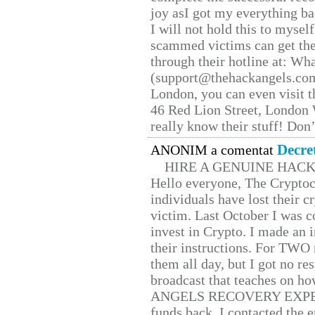
joy asI got my everything bac
I will not hold this to myself
scammed victims can get the
through their hotline at: W
(support@thehackangels.com
London, you can even visit th
46 Red Lion Street, London
really know their stuff! Don’
Decre
ANONIM a comentat
HIRE A GENUINE HAC
Hello everyone, The Cryptocu
individuals have lost their c
victim. Last October I was 
invest in Crypto. I made an i
their instructions. For TWO 
them all day, but I got no re
broadcast that teaches on h
ANGELS RECOVERY EXPERT. H
funds back. I contacted the 