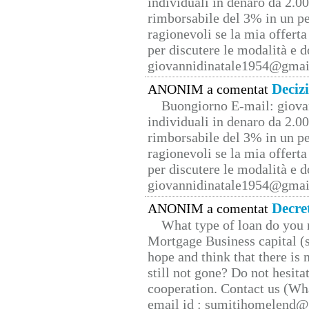
individuali in denaro da 2.00
rimborsabile del 3% in un pe
ragionevoli se la mia offerta
per discutere le modalità e 
giovannidinatale1954@­gmai
Deciz
ANONIM a comentat
Buongiorno E-mail: giova
individuali in denaro da 2.00
rimborsabile del 3% in un pe
ragionevoli se la mia offerta
per discutere le modalità e 
giovannidinatale1954@­gmai
Decre
ANONIM a comentat
What type of loan do you 
Mortgage Business capital (s
hope and think that there is
still not gone? Do not hesita
cooperation. Contact us (W
email id : sumitihomelend