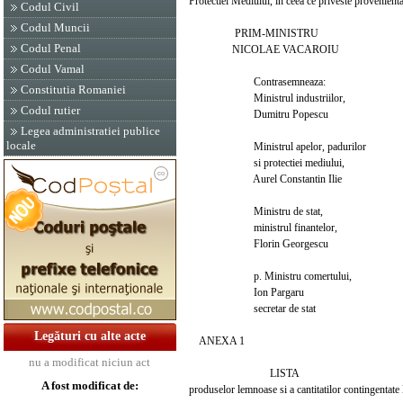
Protectiei Mediului, in ceea ce priveste provenient
Codul Civil
Codul Muncii
PRIM-MINISTRU
Codul Penal
NICOLAE VACAROIU
Codul Vamal
Contrasemneaza:
Constitutia Romaniei
Ministrul industriilor,
Codul rutier
Dumitru Popescu
Legea administratiei publice
locale
Ministrul apelor, padurilor
si protectiei mediului,
Aurel Constantin Ilie
Ministru de stat,
ministrul finantelor,
Florin Georgescu
p. Ministru comertului,
Ion Pargaru
secretar de stat
Legături cu alte acte
ANEXA 1
nu a modificat niciun act
LISTA
A fost modificat de:
produselor lemnoase si a cantitatilor contingentate