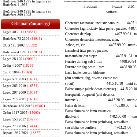
-----------------------------------------------------------
Hotărârea 246 1995 in legatura cu
Hotărârea 1 1996
Produsul Pozitia U.M. Can
tarifara
Hotărârea 246 1995 in legatura cu
Hotărârea 869 1995
-----------------------------------------------------------
Cherestea rasinoase, inclusiv panouri 4407.
Cele mai căutate legi
Cherestea fag, inclusiv frize pentru parchet 44
Legea 40 2011
(24581)
Cherestea de plop 4407.99.91 metri
Hotărârea 73 2006
(24018)
Cherestea de salcim, mesteacan, anin,
salcie, tei, etc. 4407.99.99 metri c
OUG 195 2002
(23692)
Lamele si frize pentru parchet
Hotărârea 41 2001
(22816)
neasamblate din stejar 4407.91.31 met
Legea 28 1991
(20909)
Furnire din fag sub 1 mm 4408.90.94 
Ordin 4 2007
(18298)
Furnire din fag peste 1 mm 4408.90.98 
Lazi, ladite, cosuri, bidoane
Cod 0 1864
(17563)
(din conifere, fag, diverse esente moi
Legea 571 2003
(16941)
si tari) 4415.10.10 metri cubi
Legea 263 2010
(16554)
Palete simple (altele decat interzise) 4415.20
Legea 287 2009
(16394)
Europaleti, boxpaleti (altii decat cei
Legea 215 2001
(16347)
interzisi) 4415.20.90 metri cub
Faina de lemn 4405.00.00 to
Rectificare 155 2016
(16307)
Pasta chimica de lemn tratata cu
Ordin 1917 2005
(15003)
dizolvanti 4702.00.00 tone
Legea 153 2017
(14977)
Pasta chimica de lemn (celuloza), semialbita
Legea 273 2006
(14414)
sau albita, de conifere 4703.21.00
Pasta chimica de lemn (celuloza), semialbita
Raport 1937 2021
(13877)