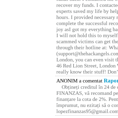
recover my funds. I contact
experts saved my life by hel
hours. I provided necessary 
complete the successful reco
joy asI got my everything bac
I will not hold this to myself
scammed victims can get the
through their hotline at: W
(support@thehackangels.com
London, you can even visit th
46 Red Lion Street, London
really know their stuff! Don’
Rapor
ANONIM a comentat
Obțineți creditul în 24 d
FINANZAS, vă recomand pent
finanțare la cota de 2%. Pent
împrumut, nu ezitați să o con
lopezfinanzas95@gmail.co