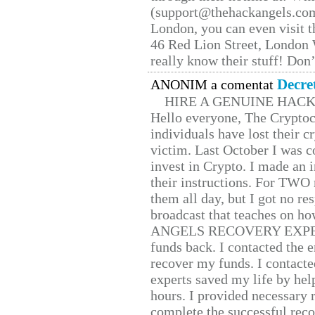
(support@thehackangels.com
London, you can even visit th
46 Red Lion Street, London
really know their stuff! Don’
Decre
ANONIM a comentat
HIRE A GENUINE HAC
Hello everyone, The Cryptocu
individuals have lost their c
victim. Last October I was 
invest in Crypto. I made an i
their instructions. For TWO 
them all day, but I got no re
broadcast that teaches on h
ANGELS RECOVERY EXPERT. H
funds back. I contacted the 
recover my funds. I contact
experts saved my life by hel
hours. I provided necessary 
complete the successful reco