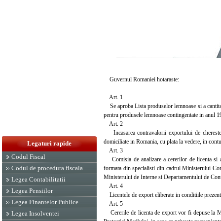
Guvernul Romaniei hotaraste:
Art. 1
Se aproba Lista produselor lemnoase si a cantitati
pentru produsele lemnoase contingentate in anul 1995
Art. 2
Incasarea contravalorii exportului de cherestea 
domiciliate in Romania, cu plata la vedere, in con
Legaturi rapide
Art. 3
Codul Fiscal
Comisia de analizare a cererilor de licenta si at
Codul de procedura fiscala
formata din specialisti din cadrul Ministerului Com
Ministerului de Interne si Departamentului de Con
Legea Contabilitatii
Art. 4
Legea Pensiilor
Licentele de export eliberate in conditiile prezente
Legea Finantelor Publice
Art. 5
Cererile de licenta de export vor fi depuse la Mi
Legea Insolventei