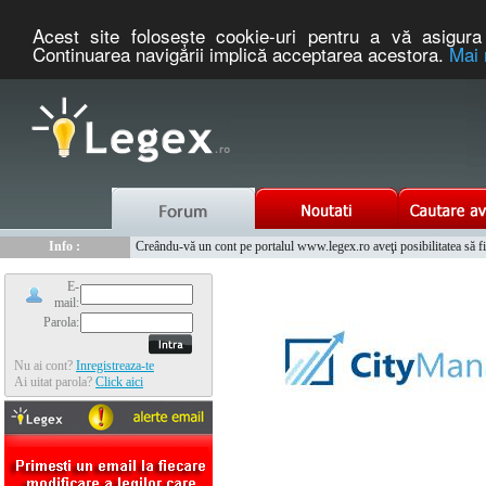
Acest site foloseşte cookie-uri pentru a vă asigura 
Continuarea navigării implică acceptarea acestora.
Mai 
Nou :
Info :
Legex.ro - portal de legislatie romaneasca. Un serviciu oferit g
Creându-vă un cont pe portalul www.legex.ro aveţi posibilitatea să fiţi
Info :
www.tntauto.ro - Managementul Integrat al Parcului Auto
Info :
Cauta coduri postale si prefixe telefonice nationale si internationale
E-
mail:
Parola:
Nu ai cont?
Inregistreaza-te
Ai uitat parola?
Click aici