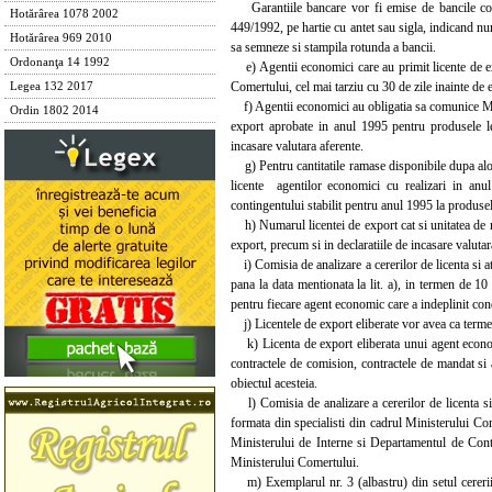
Garantiile bancare vor fi emise de bancile come
Hotărârea 1078 2002
449/1992, pe hartie cu antet sau sigla, indicand num
Hotărârea 969 2010
sa semneze si stampila rotunda a bancii.
Ordonanţa 14 1992
e) Agentii economici care au primit licente de expor
Comertului, cel mai tarziu cu 30 de zile inainte de e
Legea 132 2017
f) Agentii economici au obligatia sa comunice Minis
Ordin 1802 2014
export aprobate in anul 1995 pentru produsele lem
incasare valutara aferente.
g) Pentru cantitatile ramase disponibile dupa alocar
licente agentilor economici cu realizari in anul 
contingentului stabilit pentru anul 1995 la produsele
h) Numarul licentei de export cat si unitatea de m
export, precum si in declaratiile de incasare valutar
i) Comisia de analizare a cererilor de licenta si a
pana la data mentionata la lit. a), in termen de 1
pentru fiecare agent economic care a indeplinit condi
j) Licentele de export eliberate vor avea ca terme
k) Licenta de export eliberata unui agent economic 
contractele de comision, contractele de mandat si a
obiectul acesteia.
l) Comisia de analizare a cererilor de licenta si 
formata din specialisti din cadrul Ministerului Com
Ministerului de Interne si Departamentul de Contro
Ministerului Comertului.
m) Exemplarul nr. 3 (albastru) din setul cererii d