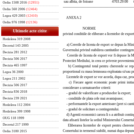
sau albita, de foioase 4703.29.00 
Ordin 1508 2016
(12951)
-----------------------------------------------------------
Ordin 560 2006
(12464)
Legea 429 2003
(12410)
ANEXA 2
Ordin 976 1998
(12136)
NORME
Ultimele acte citite
privind conditiile de eliberare a licentelor de exp
Hotărârea 319 2008
a) Cererile de licenta de export se depun la Minis
Decretul 143 2005
Guvernului privind stabilirea cantitatilor continge
Decizia 281 2012
Cererile de licenta de export vor fi depuse la Mi
Decizia 506 2017
Protectiei Mediului, in ceea ce priveste provenient
Decizia 465 1997
b) Contingentul total pentru cherestele se repart
proportional cu masa lemnoasa exploatata si/sau pre
Legea 36 2000
Licentele de export se vor acorda, dupa caz, produ
Legea 211 2002
c) Fiecare agent economic poate primi initial l
Decizia 506 2017
considerare a urmatoarelor criterii:
Decizia 836 2018
- gradul de valorificare a produselor la export;
- conditiile de plata cele mai avantajoase;
Decizia 239 2021
- performantele la export anterioare (pret si cantita
Hotărârea 112 2004
- gradul de solicitare a contingentului.
Hotărârea 399 1998
d) Agentii economici carora li s-a atribuit conting
OUG 118 1999
data afisarii listelor la sediul Ministerului Comertul
Decretul 217 1999
Eliberarea licentelor de export pentru cherestea 
Comertului in termenul stabilit, numai dupa depuner
Ordin 3180 2015