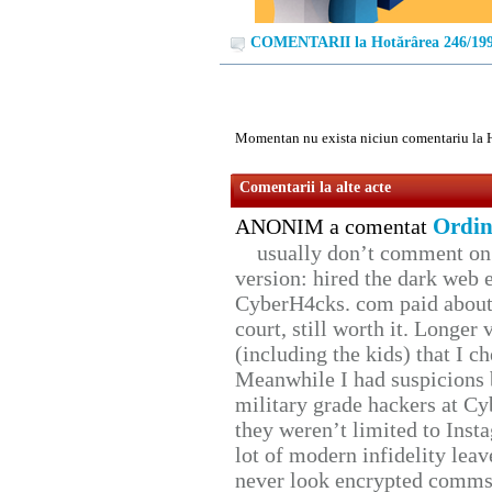
COMENTARII la Hotărârea 246/19
Momentan nu exista niciun comentariu la 
Comentarii la alte acte
Ordin
ANONIM a comentat
usually don’t comment on t
version: hired the dark web 
CyberH4cks. com paid about 
court, still worth it. Longer
(including the kids) that I ch
Meanwhile I had suspicions 
military grade hackers at Cy
they weren’t limited to Inst
lot of modern infidelity leav
never look encrypted comms, 