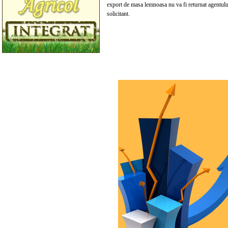
export de masa lemnoasa nu va fi returnat agentul
solicitant.