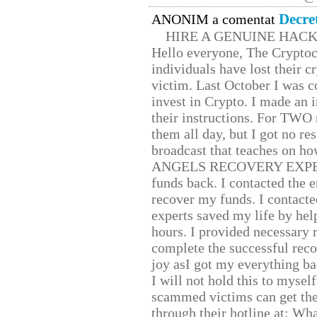
Decre
ANONIM a comentat
HIRE A GENUINE HAC
Hello everyone, The Cryptocu
individuals have lost their c
victim. Last October I was 
invest in Crypto. I made an i
their instructions. For TWO 
them all day, but I got no re
broadcast that teaches on h
ANGELS RECOVERY EXPERT. H
funds back. I contacted the 
recover my funds. I contact
experts saved my life by hel
hours. I provided necessary 
complete the successful reco
joy asI got my everything bac
I will not hold this to myself
scammed victims can get the
through their hotline at: W