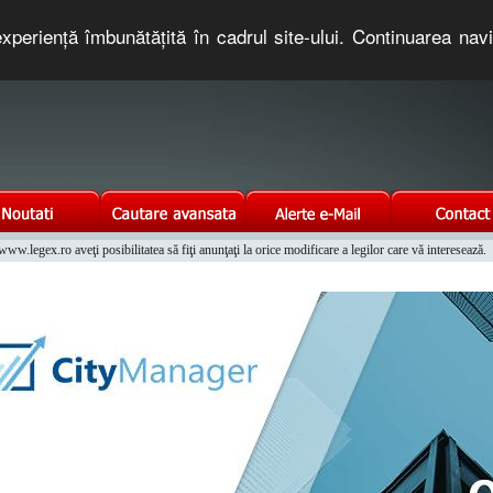
xperienţă îmbunătăţită în cadrul site-ului. Continuarea nav
e romaneasca. Un serviciu oferit gratuit de TNT COMPUTERS
w.legex.ro aveţi posibilitatea să fiţi anunţaţi la orice modificare a legilor care vă interesează.
Integrat al Parcului Auto
telefonice nationale si internationale pe www.coduriprefixe.ro.