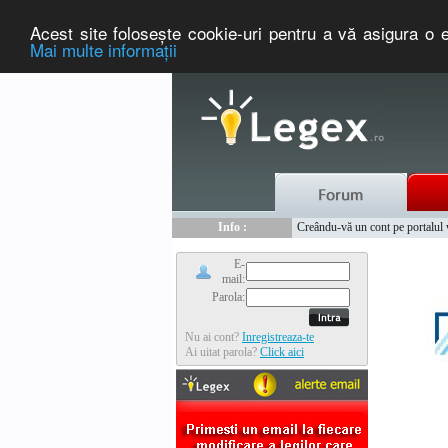
Acest site foloseşte cookie-uri pentru a vă asigura o e
Mai multe informaţii
Nou :
Info :
Legex.ro - portal de legislati
Creându-vă un cont pe portalul ww
Info :
www.tntauto.ro - Managementul 
Info :
Cauta coduri postale si prefixe 
E-
mail:
Parola:
Nu ai cont?
Inregistreaza-te
Ai uitat parola?
Click aici