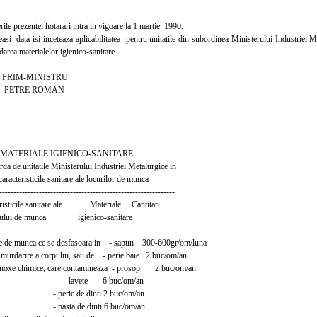
e prezentei hotarari intra in vigoare la 1 martie 1990.
i data isi inceteaza aplicabilitatea pentru unitatile din subordinea Ministerului Industriei M
rdarea materialelor igienico-sanitare.
MINISTRU
E ROMAN
LE IGIENICO-SANITARE
a de unitatile Ministerului Industriei Metalurgice in
acteristicile sanitare ale locurilor de munca
------------------------------------------------------------
isticile sanitare ale Materiale Cantitati
ui de munca igienico-sanitare
------------------------------------------------------------
 de munca ce se desfasoara in - sapun 300-600gr/om/luna
urdarire a corpului, sau de - perie baie 2 buc/om/an
oxe chimice, care contamineaza - prosop 2 buc/om/an
: - lavete 6 buc/om/an
e de dinti 2 buc/om/an
a de dinti 6 buc/om/an