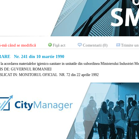
-mă când se modifică
Fişă act
Comentarii (0)
Trimite un
RE Nr. 241 din 10 martie 1990
 la acordarea materialelor igienico-sanitare in unitatile din subordinea Ministerului Industriei M
IS DE: GUVERNUL ROMANIEI
LICAT IN: MONITORUL OFICIAL NR. 72 din 22 aprilie 1992