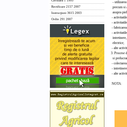
Circulara 1 1995
- utilizarea c
precum si a a
Rectificare 2157 2007
asupra pieli
Instrucţiuni 3615 2003
- activitatile
Ordin 291 2007
- activitatile
- fabricarea r
- activitatile 
intretinere, 
electrice;
- alte activit
3. Procese de
si prelucrar
- colectarea
- intretinere
- alte activit
NOTA: