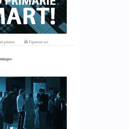
ui prieten
Tipareste act
etalurgice