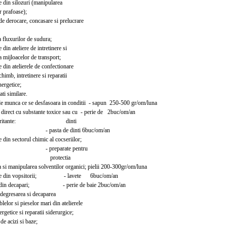
e din silozuri (manipularea
prafoase);
e derocare, concasare si prelucrare
fluxurilor de sudura;
din ateliere de intretinere si
ijloacelor de transport;
 din atelierele de confectionare
mb, intretinere si reparatii
getice;
ati similare.
 munca ce se desfasoara in conditii - sapun 250-500 gr/om/luna
rect cu substante toxice sau cu - perie de 2buc/om/an
te iritante: dinti
a de dinti 6buc/om/an
 din sectorul chimic al cocseriilor;
eparate pentru
otectia
si manipularea solventilor organici; pielii 200-300gr/om/luna
ile din vopsitorii; - lavete 6buc/om/an
i din decapari; - perie de baie 2buc/om/an
egresarea si decaparea
r si pieselor mari din atelierele
ice si reparatii siderurgice;
e acizi si baze;