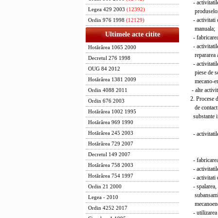
- activitatil
Legea 429 2003
(12392)
produselor 
- activitati d
Ordin 976 1998
(12129)
manuala;
Ultimele acte citite
- fabricarea 
- activitatile 
Hotărârea 1065 2000
repararea a m
Decretul 276 1998
- activitatile
OUG 84 2012
piese de schi
Hotărârea 1381 2009
mecano-ener
- alte activit
Ordin 4088 2011
2. Procese de
Ordin 676 2003
de contact di
Hotărârea 1002 1995
substan
Hotărârea 969 1990
- past
- activitatile
Hotărârea 245 2003
- pr
Hotărârea 729 2007
pr
Decretul 149 2007
- fabricarea 
Hotărârea 758 2003
- activitat
Hotărârea 754 1997
- activitat
- spalarea, d
Ordin 21 2000
subansamblelo
Legea - 2010
mecanoenerget
Ordin 4252 2017
- utilizarea d