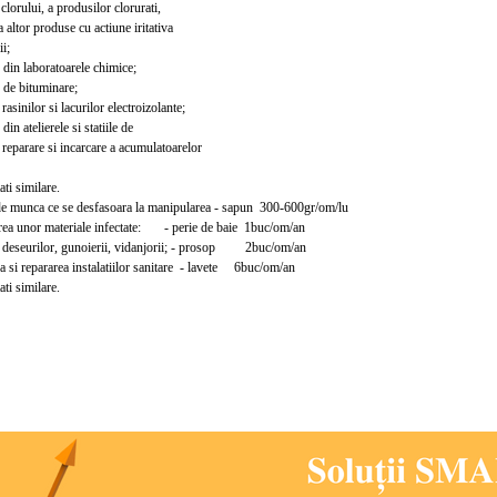
lorului, a produsilor clorurati,
ltor produse cu actiune iritativa
i;
 din laboratoarele chimice;
 de bituminare;
asinilor si lacurilor electroizolante;
din atelierele si statiile de
reparare si incarcare a acumulatoarelor
ati similare.
 munca ce se desfasoara la manipularea - sapun 300-600gr/om/lu
ea unor materiale infectate: - perie de baie 1buc/om/an
 deseurilor, gunoierii, vidanjorii; - prosop 2buc/om/an
a si repararea instalatiilor sanitare - lavete 6buc/om/an
ati similare.