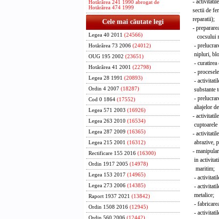
- activitatile 
Hotărârea 241 1990 abrogat de
Hotărârea 474 1999
sectii de fero
reparatii);
Cele mai căutate legi
- prepararea 
Legea 40 2011
(24566)
cocsului m
- prelucrarea
Hotărârea 73 2006
(24012)
nipluri, bloc
OUG 195 2002
(23651)
- curatirea c
Hotărârea 41 2001
(22798)
- procesele 
Legea 28 1991
(20893)
- activitatil
substante toxi
Ordin 4 2007
(18287)
- prelucrarea
Cod 0 1864
(17552)
aliajelor de
Legea 571 2003
(16926)
- activitatile 
Legea 263 2010
(16534)
cuptoarele di
Legea 287 2009
(16365)
- activitatile
abrazive, pre
Legea 215 2001
(16312)
- manipularea
Rectificare 155 2016
(16300)
in activitatil
Ordin 1917 2005
(14978)
maritim;
Legea 153 2017
(14965)
- activitatile
- activitatile
Legea 273 2006
(14385)
metalice;
Raport 1937 2021
(13842)
- fabricarea 
Ordin 1508 2016
(12945)
- activitatile
Ordin 560 2006
(12442)