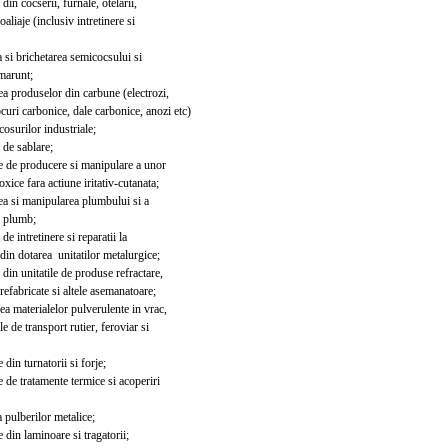
din cocserii, furnale, otelarii,
aliaje (inclusiv intretinere si
si brichetarea semicocsului si
arunt;
 produselor din carbune (electrozi,
uri carbonice, dale carbonice, anozi etc)
osurilor industriale;
de sablare;
e de producere si manipulare a unor
ce fara actiune iritativ-cutanata;
 si manipularea plumbului si a
 plumb;
de intretinere si reparatii la
n dotarea unitatilor metalurgice;
 din unitatile de produse refractare,
fabricate si altele asemanatoare;
 materialelor pulverulente in vrac,
e de transport rutier, feroviar si
 din turnatorii si forje;
 de tratamente termice si acoperiri
pulberilor metalice;
 din laminoare si tragatorii;