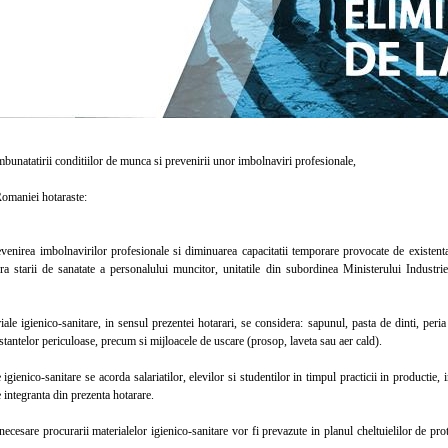
unatatirii conditiilor de munca si prevenirii unor imbolnaviri profesionale,
aniei hotaraste:
irea imbolnavirilor profesionale si diminuarea capacitatii temporare provocate de existenta 
ra starii de sanatate a personalului muncitor, unitatile din subordinea Ministerului Industrie
 igienico-sanitare, in sensul prezentei hotarari, se considera: sapunul, pasta de dinti, peria 
tantelor periculoase, precum si mijloacele de uscare (prosop, laveta sau aer cald).
ienico-sanitare se acorda salariatilor, elevilor si studentilor in timpul practicii in productie,
e integranta din prezenta hotarare.
sare procurarii materialelor igienico-sanitare vor fi prevazute in planul cheltuielilor de prot