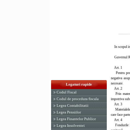
In scopul imb
Guvernul Rom
Art. 1
Pentru preven
negativa asup
necesare.
Legaturi rapide
Art. 2
Codul Fiscal
Prin materiale
Codul de procedura fiscala
impotriva subs
Art. 3
Legea Contabilitatii
Materialele ig
Legea Pensiilor
care face part
Legea Finantelor Publice
Art. 4
Fondurile nece
Legea Insolventei