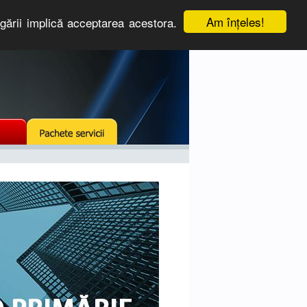
Am înţeles!
igării implică acceptarea acestora.