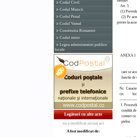
sanitare".
Codul Civil
Art. 5
Codul Muncii
(1) Prevederil
Codul Penal
(2) Pe aceeas
privire la aco
Codul Vamal
Constitutia Romaniei
PRIM-
Codul rutier
PETR
Legea administratiei publice
locale
ANEXA 1
MATERIA
care se acord
functie de car
----------------
Nr. Caracter
crt. locul
----------------
1. Procesele
conditii de m
Legături cu alte acte
contact cu n
pielea
nu a modificat niciun act
- peri
A fost modificat de:
- past