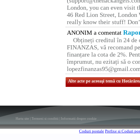
(support@thehackangels.com
London, you can even visit th
46 Red Lion Street, London
really know their stuff! Don’
Rapor
ANONIM a comentat
Obțineți creditul în 24 d
FINANZAS, vă recomand pent
finanțare la cota de 2%. Pent
împrumut, nu ezitați să o con
lopezfinanzas95@gmail.co
Alte acte pe aceeaşi temă cu Hotărâre
Harta site
|
Termeni si conditii
|
Informatii despre cookie
Coduri postale
Prefixe si Coduri po