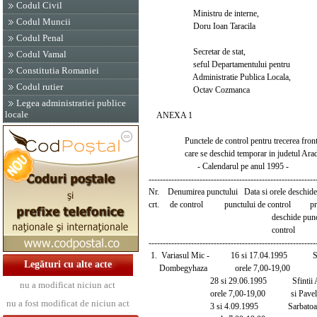
Codul Civil
Ministru de interne,
Codul Muncii
Doru Ioan Taracila
Codul Penal
Secretar de stat,
Codul Vamal
seful Departamentului pentru
Constitutia Romaniei
Administratie Publica Locala,
Codul rutier
Octav Cozmanca
Legea administratiei publice
locale
ANEXA 1
Punctele de control pentru trecerea fronti
care se deschid temporar in judetul Ara
- Calendarul pe anul 1995 -
-----------------------------------------------------------
Nr. Denumirea punctului Data si orele deschide
crt. de control punctului de control prilej
deschide punctul
control
-----------------------------------------------------------
1. Variasul Mic - 16 si 17.04.1995 Sfinte
Legături cu alte acte
Dombegyhaza orele 7,00-19,00
28 si 29.06.1995 Sfintii Apost
nu a modificat niciun act
orele 7,00-19,00 si Pavel
nu a fost modificat de niciun act
3 si 4.09.1995 Sarbatoare lo