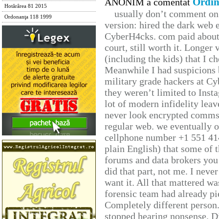
Ordin
ANONIM a comentat
Hotărârea 81 2015
usually don’t comment on t
Ordonanţa 118 1999
version: hired the dark web 
CyberH4cks. com paid about 
court, still worth it. Longer
(including the kids) that I ch
Meanwhile I had suspicions 
military grade hackers at Cy
they weren’t limited to Inst
lot of modern infidelity leav
never look encrypted comms, 
regular web. we eventually 
cellphone number +1 551 41
plain English) that some of t
forums and data brokers you 
did that part, not me. I neve
want it. All that mattered w
forensic team had already pie
Completely different person
stopped hearing nonsense. Di