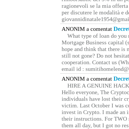
ragionevoli se la mia offerta
per discutere le modalità e 
giovannidinatale1954@­gmai
Decre
ANONIM a comentat
What type of loan do you 
Mortgage Business capital (s
hope and think that there is
still not gone? Do not hesita
cooperation. Contact us (W
email id : sumitihomelend
Decre
ANONIM a comentat
HIRE A GENUINE HAC
Hello everyone, The Cryptocu
individuals have lost their c
victim. Last October I was 
invest in Crypto. I made an i
their instructions. For TWO 
them all day, but I got no re