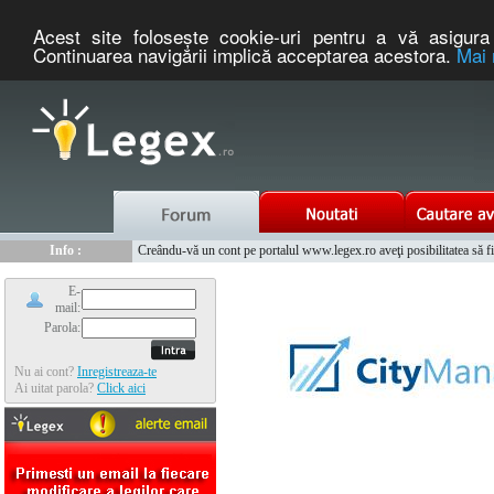
Acest site foloseşte cookie-uri pentru a vă asigura 
Continuarea navigării implică acceptarea acestora.
Mai 
Nou :
Legex.ro - portal de legislatie romaneasca. Un serviciu oferit g
Info :
Creându-vă un cont pe portalul www.legex.ro aveţi posibilitatea să fiţi
Info :
www.tntauto.ro - Managementul Integrat al Parcului Auto
E-
mail:
Parola:
Nu ai cont?
Inregistreaza-te
Ai uitat parola?
Click aici