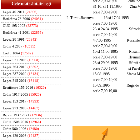
orele 7,00-19,00 comunei Ir
Cele mai căutate legi
31.10. si 1.11.1995 Ziua Mort
orele 7,00-19,00
Legea 40 2011
(24606)
2. Turnu-Battanya 16 si 17.04.1995 Sfint
Hotărârea 73 2006
(24031)
orele 7,00-19,00
OUG 195 2002
(23773)
23 si 24.04.1995 Sfintele Past
Hotărârea 41 2001
(22855)
orele 7,00-19,00
Legea 28 1991
(20942)
4-7.06.1995 Rusaliile Cat
orele 7,00-19,00
Ordin 4 2007
(18311)
10 si 11.06.1995 Rusaliile Or
Cod 0 1864
(17582)
orele 7,00-19,00 Hramul Biser
Legea 571 2003
(16968)
28 si 29.06.1995 Sfintii Apost
Legea 263 2010
(16592)
orele 7,00-19,00 si Pavel
15.08.1995 Sfanta Mar
Legea 287 2009
(16434)
orele 7,00-19,00
Legea 215 2001
(16418)
15.09.1995 Ruga de la T
Rectificare 155 2016
(16320)
orele 7,00 19,00
Ordin 1917 2005
(15025)
Legea 153 2017
(14993)
Legea 273 2006
(14467)
Raport 1937 2021
(13936)
Ordin 1508 2016
(12966)
Ordin 560 2006
(12480)
Legea 429 2003
(12437)