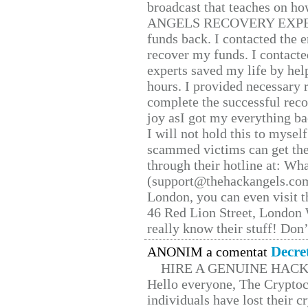
broadcast that teaches on h
ANGELS RECOVERY EXPERT. H
funds back. I contacted the 
recover my funds. I contact
experts saved my life by hel
hours. I provided necessary 
complete the successful reco
joy asI got my everything bac
I will not hold this to myself
scammed victims can get the
through their hotline at: W
(support@thehackangels.com
London, you can even visit th
46 Red Lion Street, London
really know their stuff! Don’
Decre
ANONIM a comentat
HIRE A GENUINE HAC
Hello everyone, The Cryptocu
individuals have lost their c