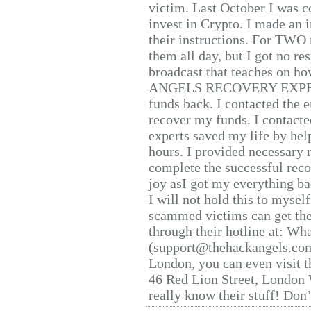
victim. Last October I was 
invest in Crypto. I made an i
their instructions. For TWO 
them all day, but I got no re
broadcast that teaches on h
ANGELS RECOVERY EXPERT. H
funds back. I contacted the 
recover my funds. I contact
experts saved my life by hel
hours. I provided necessary 
complete the successful reco
joy asI got my everything bac
I will not hold this to myself
scammed victims can get the
through their hotline at: W
(support@thehackangels.com
London, you can even visit th
46 Red Lion Street, London
really know their stuff! Don’