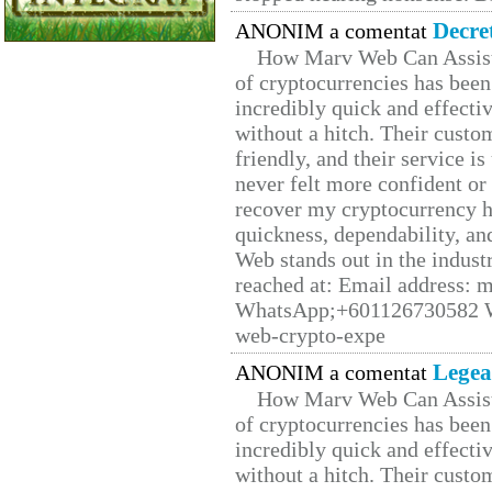
Decre
ANONIM a comentat
How Marv Web Can Assist
of cryptocurrencies has be
incredibly quick and effecti
without a hitch. Their custo
friendly, and their service i
never felt more confident or
recover my cryptocurrency h
quickness, dependability, an
Web stands out in the indus
reached at: Email address:
WhatsApp;+601126730582 W
web-crypto-expe
Legea
ANONIM a comentat
How Marv Web Can Assist
of cryptocurrencies has be
incredibly quick and effecti
without a hitch. Their custo