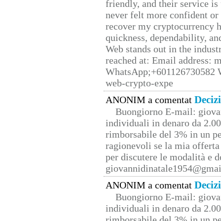
friendly, and their service i
never felt more confident or
recover my cryptocurrency h
quickness, dependability, an
Web stands out in the indus
reached at: Email address:
WhatsApp;+601126730582 W
web-crypto-expe
Deciz
ANONIM a comentat
Buongiorno E-mail: giova
individuali in denaro da 2.00
rimborsabile del 3% in un pe
ragionevoli se la mia offerta
per discutere le modalità e 
giovannidinatale1954@­gmai
Deciz
ANONIM a comentat
Buongiorno E-mail: giova
individuali in denaro da 2.00
rimborsabile del 3% in un pe