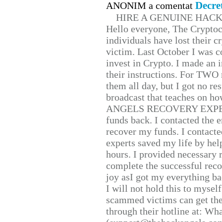
Decre
ANONIM a comentat
HIRE A GENUINE HAC
Hello everyone, The Cryptocu
individuals have lost their c
victim. Last October I was 
invest in Crypto. I made an i
their instructions. For TWO 
them all day, but I got no re
broadcast that teaches on h
ANGELS RECOVERY EXPERT. H
funds back. I contacted the 
recover my funds. I contact
experts saved my life by hel
hours. I provided necessary 
complete the successful reco
joy asI got my everything bac
I will not hold this to myself
scammed victims can get the
through their hotline at: W