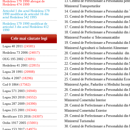
13. Centrul de Perfectionare a Personalului pentru 
Hotărârea 179 1990 abrogat de
Hotărârea 474 1999
Ministerul Transporturilor
14. Centrul de Perfectionare a Personalului din T
Articolul 1 din actul Hotărârea 179
1990 modificat de articolul 16 din
15. Centrul de Perfectionare a Personalului pentr
actul Hotărârea 542 1995
16. Centrul de Perfectionare a Personalului din 
Hotărârea 179 1990 modificat de
17. Centrul de Perfectionare a Personalului din N
articolul 3 din actul Hotărârea 412
1990
18. Centrul de Perfectionare a Personalului din A
Ministerul Postelor si Telecomunicatiilor
Cele mai căutate legi
19. Centrul de Perfectionare a Personalului din P
Legea 40 2011
(24581)
Ministerul Agriculturii si Industriei Alimentare
20. Centrul de Perfectionare a Personalului din 
Hotărârea 73 2006
(24017)
21. Centrul de Perfectionare a Personalului din A
OUG 195 2002
(23691)
22. Centrul de Perfectionare a Personalului din Me
Hotărârea 41 2001
(22815)
23. Centrul de Perfectionare a Personalului din Ho
Legea 28 1991
(20908)
24. Centrul de Perfectionare a Personalului din I
Ordin 4 2007
(18296)
25. Centrul de Perfectionare a Personalului Econ
Ministerul Apelor, Padurilor si Mediului Inconj
Cod 0 1864
(17562)
26. Centrul de Perfectionare a Personalului din 
Legea 571 2003
(16940)
27. Centrul de Perfectionare a Personalului di
Legea 263 2010
(16552)
Ministerul Comertului Interior
Legea 287 2009
(16390)
28. Centrul de Perfectionare a Personalului din C
Ministerul Comertului Exterior
Legea 215 2001
(16344)
29. Centrul de Perfectionare a Personalului din 
Rectificare 155 2016
(16307)
Ministerul Turismului
Ordin 1917 2005
(15001)
30. Centrul de Perfectionare a Personalului din I
Legea 153 2017
(14975)