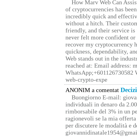
How Marv Web Can Assist
of cryptocurrencies has be
incredibly quick and effecti
without a hitch. Their custo
friendly, and their service i
never felt more confident or
recover my cryptocurrency h
quickness, dependability, an
Web stands out in the indus
reached at: Email address:
WhatsApp;+601126730582 W
web-crypto-expe
Deciz
ANONIM a comentat
Buongiorno E-mail: giova
individuali in denaro da 2.00
rimborsabile del 3% in un pe
ragionevoli se la mia offerta
per discutere le modalità e 
giovannidinatale1954@­gmai