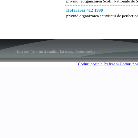
privind reorganizarea Scolii Nationale de S
Hotărârea 412 1990
privind organizarea activitatii de perfectio
Harta site
|
Termeni si conditii
|
Informatii despre cookie
Coduri postale
Prefixe si Coduri po