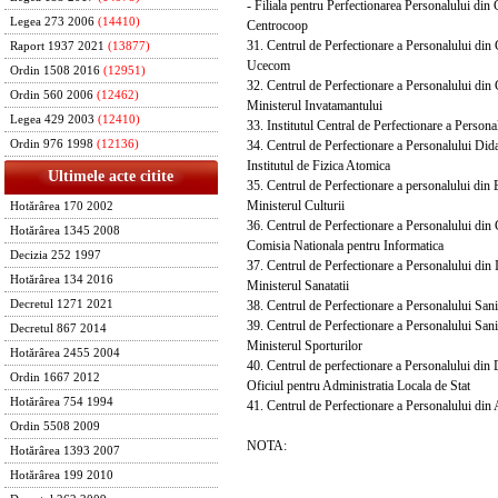
- Filiala pentru Perfectionarea Personalului din C
Legea 273 2006
(14410)
Centrocoop
31. Centrul de Perfectionare a Personalului din 
Raport 1937 2021
(13877)
Ucecom
Ordin 1508 2016
(12951)
32. Centrul de Perfectionare a Personalului din 
Ordin 560 2006
(12462)
Ministerul Invatamantului
Legea 429 2003
(12410)
33. Institutul Central de Perfectionare a Personal
34. Centrul de Perfectionare a Personalului Didac
Ordin 976 1998
(12136)
Institutul de Fizica Atomica
Ultimele acte citite
35. Centrul de Perfectionare a personalului din 
Ministerul Culturii
Hotărârea 170 2002
36. Centrul de Perfectionare a Personalului din 
Hotărârea 1345 2008
Comisia Nationala pentru Informatica
Decizia 252 1997
37. Centrul de Perfectionare a Personalului din I
Hotărârea 134 2016
Ministerul Sanatatii
38. Centrul de Perfectionare a Personalului Sani
Decretul 1271 2021
39. Centrul de Perfectionare a Personalului Sani
Decretul 867 2014
Ministerul Sporturilor
Hotărârea 2455 2004
40. Centrul de perfectionare a Personalului din 
Ordin 1667 2012
Oficiul pentru Administratia Locala de Stat
Hotărârea 754 1994
41. Centrul de Perfectionare a Personalului din A
Ordin 5508 2009
NOTA:
Hotărârea 1393 2007
Hotărârea 199 2010