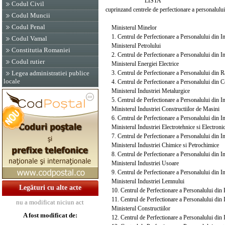
LISTA
Codul Civil
cuprinzand centrele de perfectionare a personalulu
Codul Muncii
Codul Penal
Ministerul Minelor
1. Centrul de Perfectionare a Personalului din In
Codul Vamal
Ministerul Petrolului
Constitutia Romaniei
2. Centrul de Perfectionare a Personalului din Ind
Codul rutier
Ministerul Energiei Electrice
3. Centrul de Perfectionare a Personalului din Ra
Legea administratiei publice
locale
4. Centrul de Perfectionare a Personalului din Ce
Ministerul Industriei Metalurgice
5. Centrul de Perfectionare a Personalului din In
Ministerul Industriei Constructiilor de Masini
6. Centrul de Perfectionare a Personalului din In
Ministerul Industriei Electrotehnice si Electronic
7. Centrul de Perfectionare a Personalului din Ind
Ministerul Industriei Chimice si Petrochimice
8. Centrul de Perfectionare a Personalului din In
Ministerul Industriei Usoare
9. Centrul de Perfectionare a Personalului din In
Ministerul Industriei Lemnului
Legături cu alte acte
10. Centrul de Perfectionare a Personalului din E
11. Centrul de Perfectionare a Personalului din 
nu a modificat niciun act
Ministerul Constructiilor
A fost modificat de:
12. Centrul de Perfectionare a Personalului din I