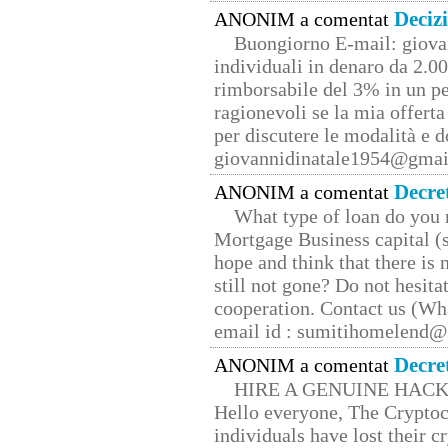
Deciz
ANONIM a comentat
Buongiorno E-mail: giova
individuali in denaro da 2.00
rimborsabile del 3% in un pe
ragionevoli se la mia offerta
per discutere le modalità e 
giovannidinatale1954@­gmai
Decre
ANONIM a comentat
What type of loan do you 
Mortgage Business capital (s
hope and think that there is
still not gone? Do not hesita
cooperation. Contact us (W
email id : sumitihomelend
Decre
ANONIM a comentat
HIRE A GENUINE HAC
Hello everyone, The Cryptocu
individuals have lost their c