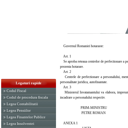
Guvernul Romaniei hotaraste:
Art. 1
Se aproba reteaua centrelor de perfectionare a pers
prezenta hotarare.
Art. 2
Centrele de perfectionare a personalului, mention
personalitate juridica, autofinantate.
Legaturi rapide
Art. 3
Codul Fiscal
Ministerul Invatamantului va elabora, impreuna cu
Codul de procedura fiscala
incadrare a personalului respectiv.
Legea Contabilitatii
PRIM-MINISTRU
Legea Pensiilor
PETRE ROMAN
Legea Finantelor Publice
ANEXA 1
Legea Insolventei