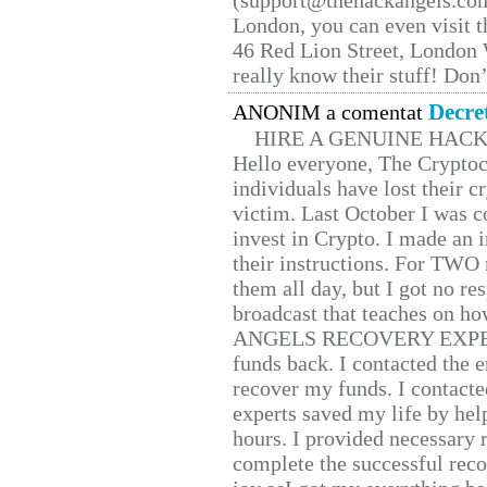
(support@thehackangels.com
London, you can even visit th
46 Red Lion Street, London
really know their stuff! Don’
Decre
ANONIM a comentat
HIRE A GENUINE HAC
Hello everyone, The Cryptocu
individuals have lost their c
victim. Last October I was 
invest in Crypto. I made an i
their instructions. For TWO 
them all day, but I got no re
broadcast that teaches on h
ANGELS RECOVERY EXPERT. H
funds back. I contacted the 
recover my funds. I contact
experts saved my life by hel
hours. I provided necessary 
complete the successful reco