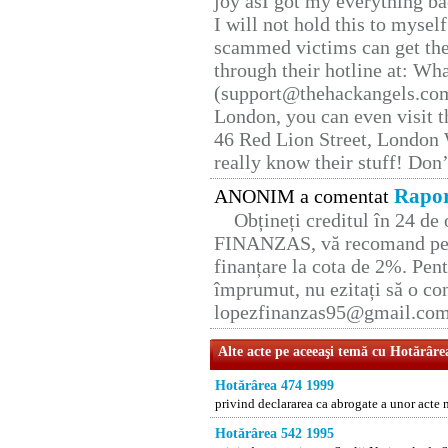
joy asI got my everything bac
I will not hold this to myself
scammed victims can get the
through their hotline at: W
(support@thehackangels.com
London, you can even visit th
46 Red Lion Street, London
really know their stuff! Don’
Rapor
ANONIM a comentat
Obțineți creditul în 24 d
FINANZAS, vă recomand pent
finanțare la cota de 2%. Pent
împrumut, nu ezitați să o con
lopezfinanzas95@gmail.co
Alte acte pe aceeaşi temă cu Hotărâre
Hotărârea 474 1999
privind declararea ca abrogate a unor acte
Hotărârea 542 1995