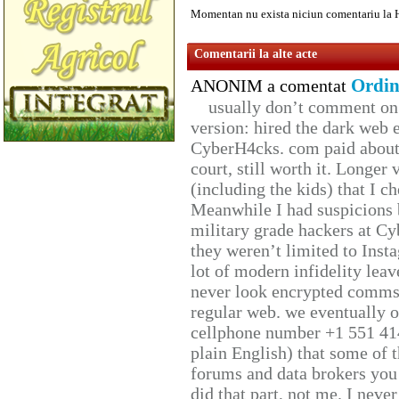
Momentan nu exista niciun comentariu la 
Comentarii la alte acte
Ordin
ANONIM a comentat
usually don’t comment on t
version: hired the dark web 
CyberH4cks. com paid about 
court, still worth it. Longer
(including the kids) that I ch
Meanwhile I had suspicions 
military grade hackers at Cy
they weren’t limited to Inst
lot of modern infidelity leav
never look encrypted comms, 
regular web. we eventually 
cellphone number +1 551 41
plain English) that some of t
forums and data brokers you 
did that part, not me. I neve