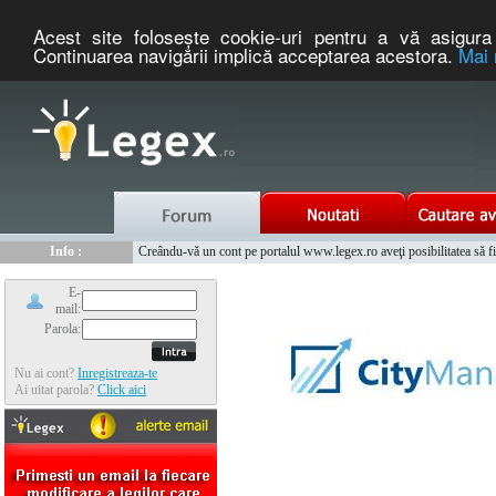
Acest site foloseşte cookie-uri pentru a vă asigura 
Continuarea navigării implică acceptarea acestora.
Mai 
Nou :
Legex.ro - portal de legislatie romaneasca. Un serviciu oferit g
Info :
Creându-vă un cont pe portalul www.legex.ro aveţi posibilitatea să fiţi
Info :
www.tntauto.ro - Managementul Integrat al Parcului Auto
E-
mail:
Parola:
Nu ai cont?
Inregistreaza-te
Ai uitat parola?
Click aici