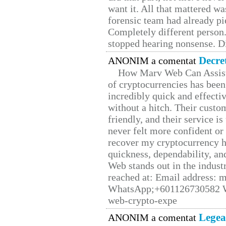
want it. All that mattered w
forensic team had already pie
Completely different person
stopped hearing nonsense. Di
Decre
ANONIM a comentat
How Marv Web Can Assist
of cryptocurrencies has be
incredibly quick and effecti
without a hitch. Their custo
friendly, and their service i
never felt more confident or
recover my cryptocurrency h
quickness, dependability, an
Web stands out in the indus
reached at: Email address:
WhatsApp;+601126730582 W
web-crypto-expe
Legea
ANONIM a comentat