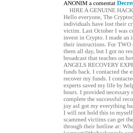
Decre
ANONIM a comentat
HIRE A GENUINE HAC
Hello everyone, The Cryptocu
individuals have lost their c
victim. Last October I was 
invest in Crypto. I made an i
their instructions. For TWO 
them all day, but I got no re
broadcast that teaches on h
ANGELS RECOVERY EXPERT. H
funds back. I contacted the 
recover my funds. I contact
experts saved my life by hel
hours. I provided necessary 
complete the successful reco
joy asI got my everything bac
I will not hold this to myself
scammed victims can get the
through their hotline at: W