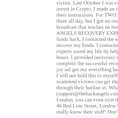
victim. Last October I was 
invest in Crypto. I made an i
their instructions. For TWO 
them all day, but I got no re
broadcast that teaches on h
ANGELS RECOVERY EXPERT. H
funds back. I contacted the 
recover my funds. I contact
experts saved my life by hel
hours. I provided necessary 
complete the successful reco
joy asI got my everything bac
I will not hold this to myself
scammed victims can get the
through their hotline at: W
(support@thehackangels.com
London, you can even visit th
46 Red Lion Street, London
really know their stuff! Don’