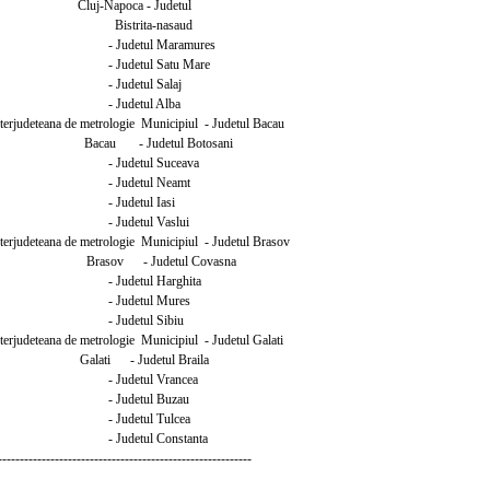
uj-Napoca - Judetul
rita-nasaud
detul Maramures
detul Satu Mare
detul Salaj
detul Alba
interjudeteana de metrologie Municipiul - Judetul Bacau
acau - Judetul Botosani
detul Suceava
detul Neamt
detul Iasi
detul Vaslui
interjudeteana de metrologie Municipiul - Judetul Brasov
Brasov - Judetul Covasna
detul Harghita
detul Mures
detul Sibiu
nterjudeteana de metrologie Municipiul - Judetul Galati
Galati - Judetul Braila
detul Vrancea
detul Buzau
detul Tulcea
detul Constanta
----------------------------------------------------------