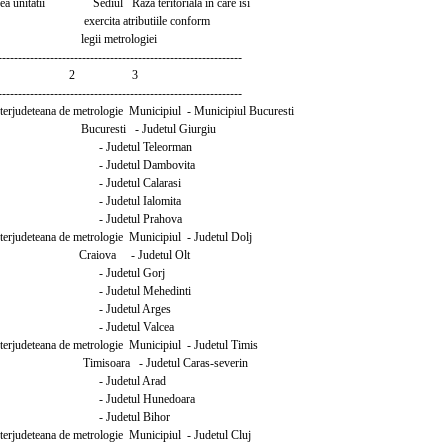
a unitatii Sediul Raza teritoriala in care isi
ercita atributiile conform
 metrologiei
-------------------------------------------------------------
1 2 3
-------------------------------------------------------------
interjudeteana de metrologie Municipiul - Municipiul Bucuresti
i Bucuresti - Judetul Giurgiu
detul Teleorman
detul Dambovita
detul Calarasi
detul Ialomita
detul Prahova
interjudeteana de metrologie Municipiul - Judetul Dolj
 Craiova - Judetul Olt
detul Gorj
detul Mehedinti
detul Arges
detul Valcea
interjudeteana de metrologie Municipiul - Judetul Timis
 Timisoara - Judetul Caras-severin
udetul Arad
detul Hunedoara
detul Bihor
interjudeteana de metrologie Municipiul - Judetul Cluj