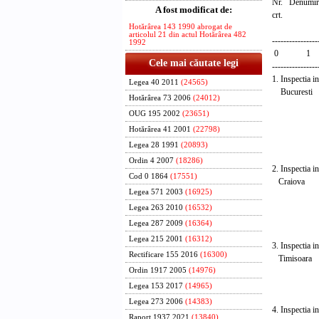
Nr. Denumire
A fost modificat de:
crt. ex
legii
Hotărârea 143 1990 abrogat de
articolul 21 din actul Hotărârea 482
----------------
1992
0 
Cele mai căutate legi
----------------
1. Inspectia 
Legea 40 2011
(24565)
Bucurest
Hotărârea 73 2006
(24012)
- Ju
OUG 195 2002
(23651)
- Ju
- Ju
Hotărârea 41 2001
(22798)
- Ju
Legea 28 1991
(20893)
- Ju
Ordin 4 2007
(18286)
2. Inspectia 
Cod 0 1864
(17551)
Craiova
Legea 571 2003
(16925)
- Ju
- Ju
Legea 263 2010
(16532)
- Ju
Legea 287 2009
(16364)
- Ju
Legea 215 2001
(16312)
3. Inspectia 
Rectificare 155 2016
(16300)
Timisoara
- J
Ordin 1917 2005
(14976)
- Ju
Legea 153 2017
(14965)
- Ju
Legea 273 2006
(14383)
4. Inspectia 
Raport 1937 2021
(13840)