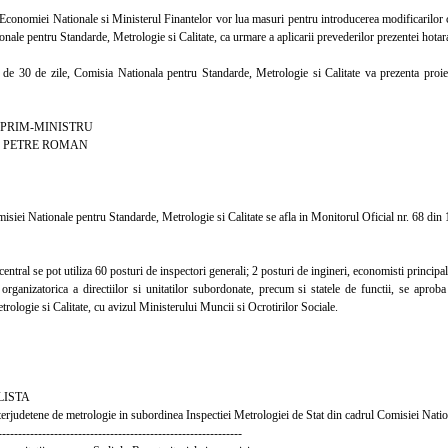
onomiei Nationale si Ministerul Finantelor vor lua masuri pentru introducerea modificarilor co
nale pentru Standarde, Metrologie si Calitate, ca urmare a aplicarii prevederilor prezentei hotara
30 de zile, Comisia Nationala pentru Standarde, Metrologie si Calitate va prezenta proiectu
MINISTRU
E ROMAN
iei Nationale pentru Standarde, Metrologie si Calitate se afla in Monitorul Oficial nr. 68 din 
ntral se pot utiliza 60 posturi de inspectori generali; 2 posturi de ingineri, economisti principali
anizatorica a directiilor si unitatilor subordonate, precum si statele de functii, se aproba
rologie si Calitate, cu avizul Ministerului Muncii si Ocrotirilor Sociale.
TA
nterjudetene de metrologie in subordinea Inspectiei Metrologiei de Stat din cadrul Comisiei Nati
-------------------------------------------------------------