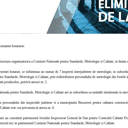
aniei hotaraste:
ctura organizatorica a Comisiei Nationale pentru Standarde, Metrologie si Calitate, in limita n
ntei hotarari, se infiinteaza un numar de 7 inspectii interjudetene de metrologie, in subordin
ru Standarde, Metrologie si Calitate, prin redistribuirea personalului de metrologie din fostele 
atii produselor, potrivit anexei nr. 2.
nala pentru Standarde, Metrologie si Calitate are in subordinea sa unitatile mentionate in anex
ersonalului din inspectiile judetene si a municipiului Bucuresti pentru calitatea constructi
Calitate este cea prevazuta in anexa nr. 4.
 au constituit patrimoniul fostului Inspectorat General de Stat pentru Controlul Calitatii Pro
structii trec in patrimoniul Comisiei Nationale pentru Standarde, Metrologie si Calitate.