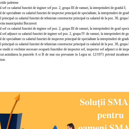
iile judetene
sef cu salariul functiei de inginer sef poz. 2, grupa III de ramuri, la intreprinderi de gradul I;
de specialitate cu salariul functiei de inspector principal de specialitate, la intreprinderi de grad
principal cu salariul functiei de tehnician constructor principal cu salariul de la poz. 30, grupa
tia municipiului Bucuresti
sef cu salariul functiei de inginer sef poz. 2, grupa III de ramuri, la intreprinderi de grad specia
sef adjunct cu salariul functiei de inginer sef poz. 2, grupa IV de ramuri, la intreprinderi de gr
de specialitate cu salariul functiei de inspector principal de specialitate la intreprinderi de gradu
principal cu salariul functiei de tehnician constructor principal cu salariul de la poz. 30, grupa
studii si vechime necesare ocuparii functiilor de inspector sef, inspector sef adjunct si de inspe
acut asimilarea la punctele A si B de mai sus prevazute in Legea nr. 12/1971 privind incadra
iste.