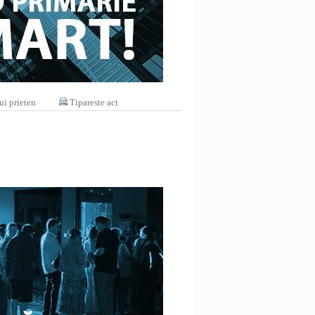
ui prieten
Tipareste act