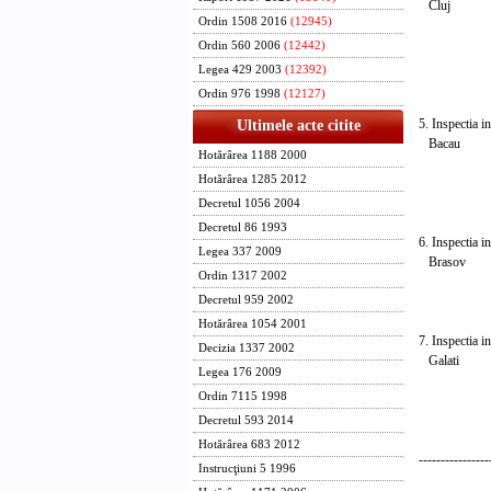
Cluj Cl
Ordin 1508 2016
(12945)
Bist
- Ju
Ordin 560 2006
(12442)
- Ju
Legea 429 2003
(12392)
- Ju
Ordin 976 1998
(12127)
- Ju
5. Inspectia 
Ultimele acte citite
Bacau B
Hotărârea 1188 2000
- Ju
Hotărârea 1285 2012
- Ju
- Ju
Decretul 1056 2004
- Ju
Decretul 86 1993
6. Inspectia 
Legea 337 2009
Brasov 
Ordin 1317 2002
- Ju
- Ju
Decretul 959 2002
- Ju
Hotărârea 1054 2001
7. Inspectia i
Decizia 1337 2002
Galati 
Legea 176 2009
- Ju
Ordin 7115 1998
- Ju
- Ju
Decretul 593 2014
- Ju
Hotărârea 683 2012
----------------
Instrucţiuni 5 1996