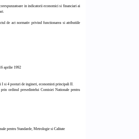
respunzatoare in indicatorii economici si financiari ai
ri.
l de act normativ privind functionarea si atributiile
16 aprilie 1992
 I si 4 posturi de ingineri, economisti principali II.
 prin ordinul presedintelui Comisiei Nationale pentru
onale pentru Standarde, Metrologie si Calitate