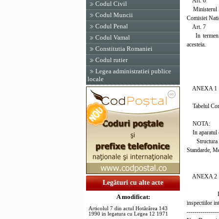
Art. 6
Codul Civil
Ministerul Ec
Codul Muncii
Comisiei Natio
Codul Penal
Art. 7
In termen de 
Codul Vamal
acesteia.
Constitutia Romaniei
Codul rutier
PRIM-
PETR
Legea administratiei publice
locale
ANEXA 1
Tabelul Comis
NOTA:
In aparatul ce
Structura org
Standarde, Met
ANEXA 2
Legături cu alte acte
LIS
A modificat:
inspectiilor i
Articolul 7 din actul Hotărârea 143
----------------
1990 in legatura cu Legea 12 1971