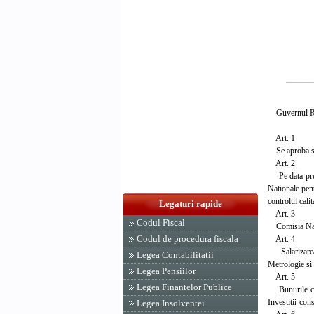
Guvernul Rom
Art. 1
Se aproba stru
Art. 2
Pe data preze
Nationale pent
controlul calit
Legaturi rapide
Art. 3
Codul Fiscal
Comisia Natio
Codul de procedura fiscala
Art. 4
Salarizarea p
Legea Contabilitatii
Metrologie si 
Legea Pensiilor
Art. 5
Legea Finantelor Publice
Bunurile care
Investitii-con
Legea Insolventei