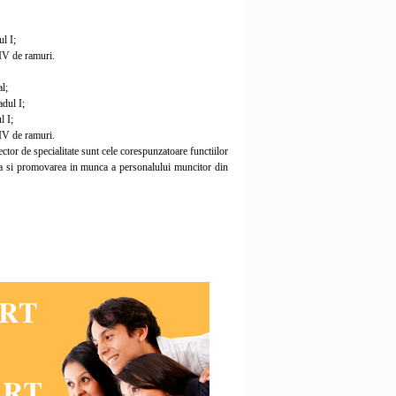
ul I;
 IV de ramuri.
l;
adul I;
l I;
 IV de ramuri.
ctor de specialitate sunt cele corespunzatoare functiilor
rea si promovarea in munca a personalului muncitor din