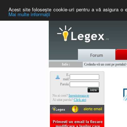
Acest site foloseşte cookie-uri pentru a vă asigura o e
Mai multe informaţii
Nou :
Legex.ro - portal de legislati
Info :
Creându-vă un cont pe portalul ww
Info :
www.tntauto.ro - Managementul 
E-
mail:
Parola:
Nu ai cont?
Inregistreaza-te
Ai uitat parola?
Click aici