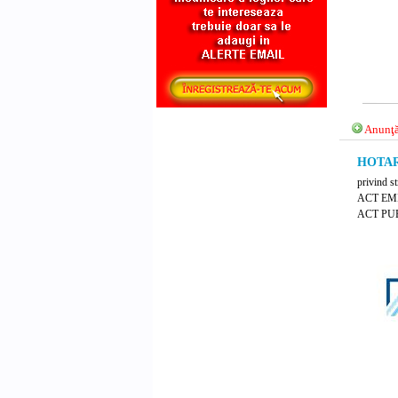
Anunţă
HOTARA
privind s
ACT EM
ACT PUB