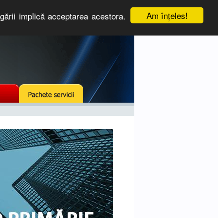
Am înţeles!
igării implică acceptarea acestora.