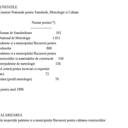
UNITATILE
omisiei Nationale pentru Standarde, Metrologie si Calitate
r posturi *)
--------------
utul Roman de Standardizare 101
tul National de Metrologie 1.011
udetene si a municipiului Bucuresti pentru
tea produselor 869
udetene si a municipiului Bucuresti pentru
structiilor si materialelor de constructii 530
ii interjudetene de metrologie 156
 central pentru incercari si expertize
co-chimice 72
e scolara (profil metrologie) 70
pentru anul 1990.
IZAREA
in inspectiile judetene si a municipiului Bucuresti pentru calitatea constructiilor