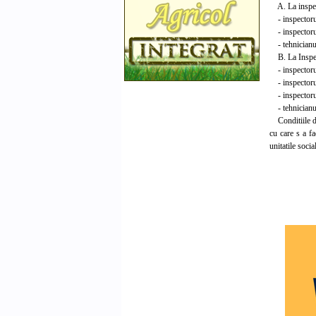
A. La inspect
- inspectorul 
- inspectorul 
- tehnicianul 
B. La Inspec
- inspectorul 
- inspectorul 
- inspectorul 
- tehnicianul 
Conditiile de 
cu care s a f
unitatile social