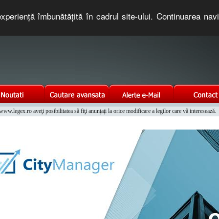
xperienţă îmbunătăţită în cadrul site-ului. Continuarea nav
e romaneasca. Un serviciu oferit gratuit de TNT COMPUTERS
w.legex.ro aveţi posibilitatea să fiţi anunţaţi la orice modificare a legilor care vă interesează.
Integrat al Parcului Auto