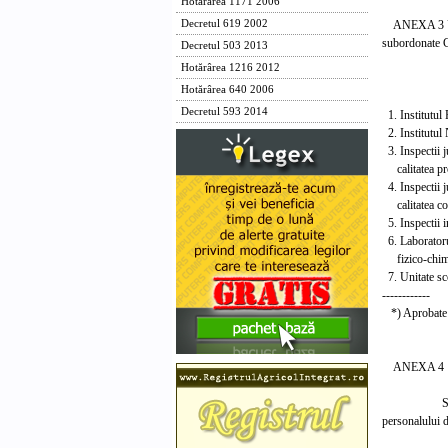
Hotărârea 1171 2006
ANEXA 3 
Decretul 619 2002
subordonate C
Decretul 503 2013
Hotărârea 1216 2012
Numa
Hotărârea 640 2006
----
Decretul 593 2014
1. Instit
2. Institu
3. Inspectii j
calita
4. Inspectii j
calitatea con
5. Inspect
6. Laboratorul
fizi
7. Unitat
------------
*) Aprobate 
ANEXA 4
SALAR
personalului d