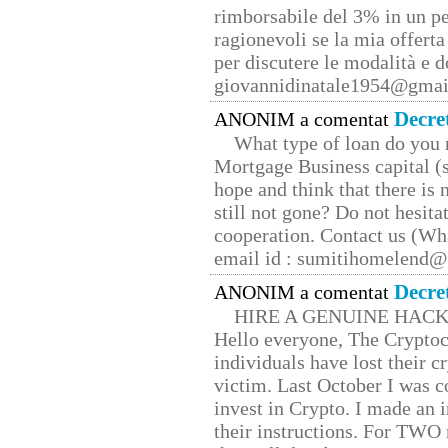
rimborsabile del 3% in un pe
ragionevoli se la mia offerta
per discutere le modalità e 
giovannidinatale1954@­gmai
Decre
ANONIM a comentat
What type of loan do you 
Mortgage Business capital (s
hope and think that there is
still not gone? Do not hesita
cooperation. Contact us (W
email id : sumitihomelend
Decre
ANONIM a comentat
HIRE A GENUINE HAC
Hello everyone, The Cryptocu
individuals have lost their c
victim. Last October I was 
invest in Crypto. I made an i
their instructions. For TWO 