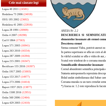
Cele mai căutate legi
Legea 40 2011
(24581)
Hotărârea 73 2006
(24018)
OUG 195 2002
(23692)
Hotărârea 41 2001
(22816)
Legea 28 1991
(20909)
ANEXA Nr. 2.2
DESCRIEREA Sl SEMNIFICATI
Ordin 4 2007
(18298)
elementelor însumate ale stemei comu
Cod 0 1864
(17563)
Descrierea stemei
Legea 571 2003
(16941)
Stema comunei Vidra, potrivit anexei nr. 
Legea 263 2010
(16554)
In partea superioara se afla un corn al a
In vârful scutului se afla o vidra de aur,
Legea 287 2009
(16394)
Scutul este trimbrat de o coroana murala 
Legea 215 2001
(16347)
Semnificatiile elementelor însumate
Rectificare 155 2016
(16307)
Cornul abundentei semnifica principala o
Ordin 1917 2005
(15003)
Statueta antropomorfa reprezinta descope
Legea 153 2017
(14977)
Brâul undat simbolizeaza râul Sabar care
Coroana murala cu un turn crenelat semni
Legea 273 2006
(14414)
*) Anexa nr. 1.2 este reprodusa în facsim
Raport 1937 2021
(13877)
Ordin 1508 2016
(12951)
Ordin 560 2006
(12464)
Legea 429 2003
(12410)