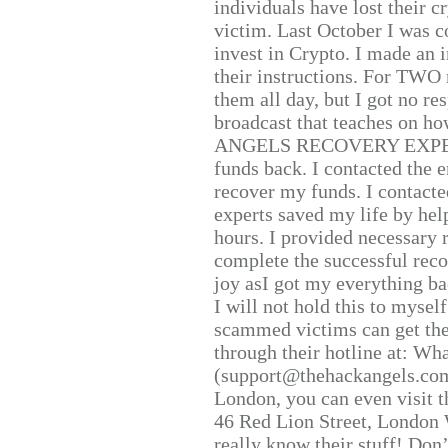
individuals have lost their c
victim. Last October I was 
invest in Crypto. I made an i
their instructions. For TWO 
them all day, but I got no re
broadcast that teaches on h
ANGELS RECOVERY EXPERT. H
funds back. I contacted the 
recover my funds. I contact
experts saved my life by hel
hours. I provided necessary 
complete the successful reco
joy asI got my everything bac
I will not hold this to myself
scammed victims can get the
through their hotline at: W
(support@thehackangels.com
London, you can even visit th
46 Red Lion Street, London
really know their stuff! Don’