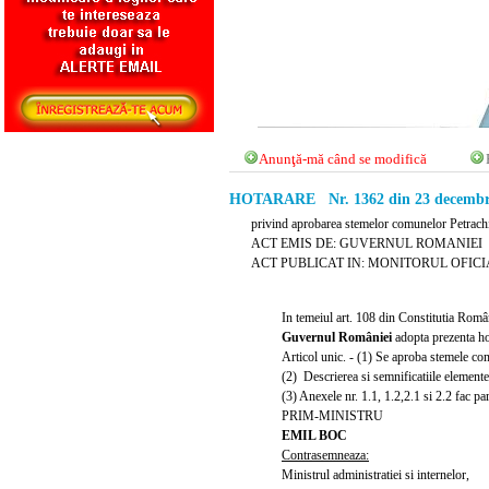
Anunţă-mă când se modifică
HOTARARE Nr. 1362 din 23 decembr
privind aprobarea stemelor comunelor Petrachio
ACT EMIS DE: GUVERNUL ROMANIEI
ACT PUBLICAT IN: MONITORUL OFICIAL N
In temeiul art. 108 din Constitutia Românie
Guvernul României
adopta prezenta ho
Articol unic. - (1) Se aproba stemele com
(2) Descrierea si semnificatiile elemente
(3) Anexele nr. 1.1, 1.2,2.1 si 2.2 fac pa
PRIM-MINISTRU
EMIL BOC
Contrasemneaza:
Ministrul administratiei si internelor,