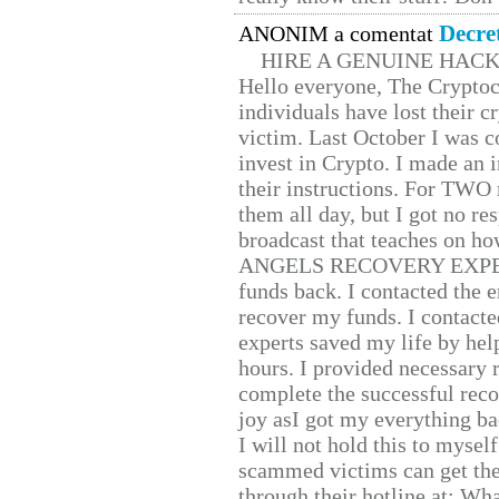
Decre
ANONIM a comentat
HIRE A GENUINE HAC
Hello everyone, The Cryptocu
individuals have lost their c
victim. Last October I was 
invest in Crypto. I made an i
their instructions. For TWO 
them all day, but I got no re
broadcast that teaches on h
ANGELS RECOVERY EXPERT. H
funds back. I contacted the 
recover my funds. I contact
experts saved my life by hel
hours. I provided necessary 
complete the successful reco
joy asI got my everything bac
I will not hold this to myself
scammed victims can get the
through their hotline at: W