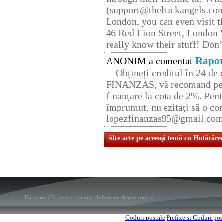
(support@thehackangels.com
London, you can even visit th
46 Red Lion Street, London
really know their stuff! Don’
Rapor
ANONIM a comentat
Obțineți creditul în 24 d
FINANZAS, vă recomand pent
finanțare la cota de 2%. Pent
împrumut, nu ezitați să o con
lopezfinanzas95@gmail.co
Alte acte pe aceeaşi temă cu Hotărâre
Harta site
|
Termeni si conditii
|
Informatii despre cookie
Coduri postale
Prefixe si Coduri po