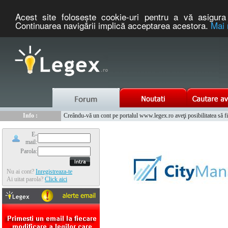
Acest site foloseşte cookie-uri pentru a vă asigura 
Continuarea navigării implică acceptarea acestora.
Mai 
Nou :
Legex.ro - portal de legislatie romaneasca. Un serviciu oferit g
Info :
Creându-vă un cont pe portalul www.legex.ro aveţi posibilitatea să fiţi
Info :
www.tntauto.ro - Managementul Integrat al Parcului Auto
E-
mail:
Parola:
Nu ai cont?
Inregistreaza-te
Ai uitat parola?
Click aici