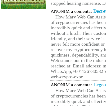
stopped hearing nonsense. Di
Decre
ANONIM a comentat
How Marv Web Can Assist
of cryptocurrencies has be
incredibly quick and effecti
without a hitch. Their custo
friendly, and their service i
never felt more confident or
recover my cryptocurrency h
quickness, dependability, an
Web stands out in the indus
reached at: Email address:
WhatsApp;+601126730582 W
web-crypto-expe
Legea
ANONIM a comentat
How Marv Web Can Assist
of cryptocurrencies has be
incredibly quick and effecti