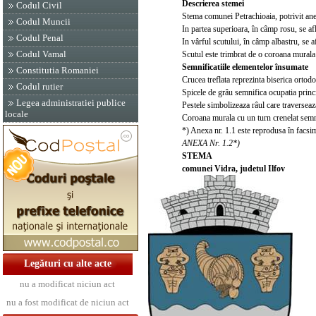
Descrierea stemei
Codul Civil
Stema comunei Petrachioaia, potrivit anex
Codul Muncii
In partea superioara, în câmp rosu, se afl
Codul Penal
In vârful scutului, în câmp albastru, se a
Codul Vamal
Scutul este trimbrat de o coroana murala 
Semnificatiile elementelor însumate
Constitutia Romaniei
Crucea treflata reprezinta biserica ortodo
Codul rutier
Spicele de grâu semnifica ocupatia princi
Legea administratiei publice
Pestele simbolizeaza râul care traverseaza
locale
Coroana murala cu un turn crenelat semni
*) Anexa nr. 1.1 este reprodusa în facsim
ANEXA Nr. 1.2*)
STEMA
comunei Vidra, judetul Ilfov
Legături cu alte acte
nu a modificat niciun act
nu a fost modificat de niciun act