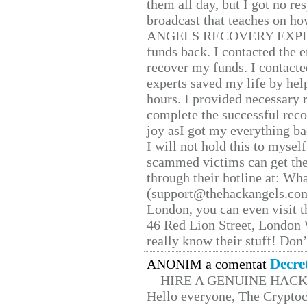
them all day, but I got no re
broadcast that teaches on h
ANGELS RECOVERY EXPERT. H
funds back. I contacted the 
recover my funds. I contact
experts saved my life by hel
hours. I provided necessary 
complete the successful reco
joy asI got my everything bac
I will not hold this to myself
scammed victims can get the
through their hotline at: W
(support@thehackangels.com
London, you can even visit th
46 Red Lion Street, London
really know their stuff! Don’
Decre
ANONIM a comentat
HIRE A GENUINE HAC
Hello everyone, The Cryptocu