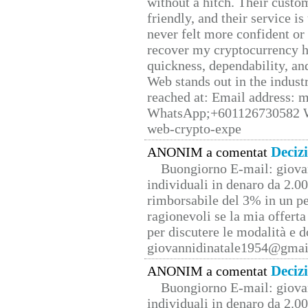
without a hitch. Their custo
friendly, and their service i
never felt more confident or
recover my cryptocurrency h
quickness, dependability, an
Web stands out in the indus
reached at: Email address:
WhatsApp;+601126730582 W
web-crypto-expe
Deciz
ANONIM a comentat
Buongiorno E-mail: giova
individuali in denaro da 2.00
rimborsabile del 3% in un pe
ragionevoli se la mia offerta
per discutere le modalità e 
giovannidinatale1954@­gmai
Deciz
ANONIM a comentat
Buongiorno E-mail: giova
individuali in denaro da 2.00