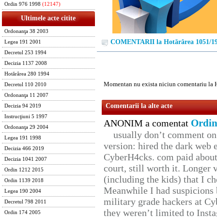
Ordin 976 1998
(12147)
Ultimele acte citite
Ordonanţa 38 2003
COMENTARII la Hotărârea 1051/1
Legea 191 2001
Decretul 253 1994
Decizia 1137 2008
Hotărârea 280 1994
Momentan nu exista niciun comentariu la 
Decretul 110 2010
Ordonanţa 11 2007
Comentarii la alte acte
Decizia 94 2019
Instrucţiuni 5 1997
Ordin
ANONIM a comentat
Ordonanţa 29 2004
usually don’t comment on t
Legea 191 1998
version: hired the dark web 
Decizia 466 2019
CyberH4cks. com paid about 
Decizia 1041 2007
court, still worth it. Longer
Ordin 1212 2015
(including the kids) that I ch
Ordin 1139 2018
Meanwhile I had suspicions 
Legea 190 2004
military grade hackers at Cy
Decretul 798 2011
they weren’t limited to Inst
Ordin 174 2005