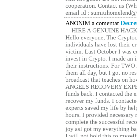
cooperation. Contact us (W
email id : sumitihomelend
Decre
ANONIM a comentat
HIRE A GENUINE HAC
Hello everyone, The Cryptocu
individuals have lost their c
victim. Last October I was 
invest in Crypto. I made an i
their instructions. For TWO 
them all day, but I got no re
broadcast that teaches on h
ANGELS RECOVERY EXPERT. H
funds back. I contacted the 
recover my funds. I contact
experts saved my life by hel
hours. I provided necessary 
complete the successful reco
joy asI got my everything bac
I will not hold this to myself