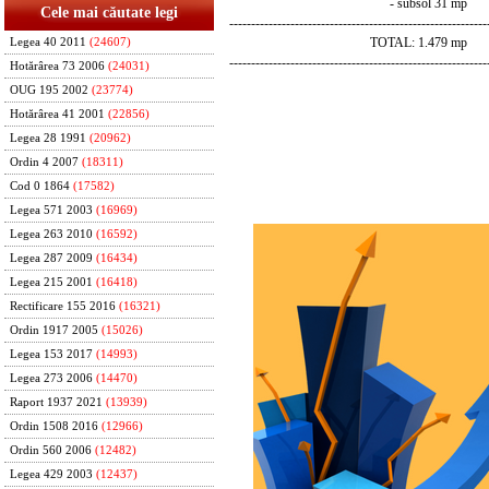
- subsol 31 mp
Cele mai căutate legi
-----------------------------------------------------------
TOTAL: 1.479 mp
Legea 40 2011
(24607)
-----------------------------------------------------------
Hotărârea 73 2006
(24031)
OUG 195 2002
(23774)
Hotărârea 41 2001
(22856)
Legea 28 1991
(20962)
Ordin 4 2007
(18311)
Cod 0 1864
(17582)
Legea 571 2003
(16969)
Legea 263 2010
(16592)
Legea 287 2009
(16434)
Legea 215 2001
(16418)
Rectificare 155 2016
(16321)
Ordin 1917 2005
(15026)
Legea 153 2017
(14993)
Legea 273 2006
(14470)
Raport 1937 2021
(13939)
Ordin 1508 2016
(12966)
Ordin 560 2006
(12482)
Legea 429 2003
(12437)