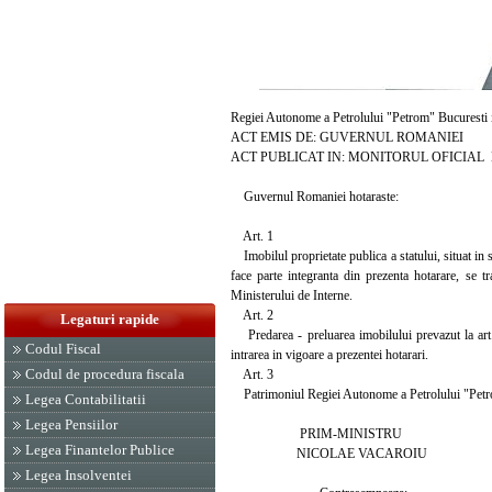
Regiei Autonome a Petrolului "Petrom" Bucuresti i
ACT EMIS DE: GUVERNUL ROMANIEI
ACT PUBLICAT IN: MONITORUL OFICIAL NR. 
Guvernul Romaniei hotaraste:
Art. 1
Imobilul proprietate publica a statului, situat in 
face parte integranta din prezenta hotarare, se t
Ministerului de Interne.
Art. 2
Legaturi rapide
Predarea - preluarea imobilului prevazut la art. 1
Codul Fiscal
intrarea in vigoare a prezentei hotarari.
Codul de procedura fiscala
Art. 3
Patrimoniul Regiei Autonome a Petrolului "Petrom
Legea Contabilitatii
Legea Pensiilor
PRIM-MINISTRU
Legea Finantelor Publice
NICOLAE VACAROIU
Legea Insolventei