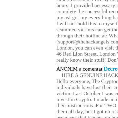
hours. I provided necessary 
complete the successful reco
joy asI got my everything bac
I will not hold this to myself
scammed victims can get the
through their hotline at: W
(support@thehackangels.com
London, you can even visit th
46 Red Lion Street, London
really know their stuff! Don’
Decre
ANONIM a comentat
HIRE A GENUINE HAC
Hello everyone, The Cryptocu
individuals have lost their c
victim. Last October I was 
invest in Crypto. I made an i
their instructions. For TWO 
them all day, but I got no re
broadcast that teaches on h