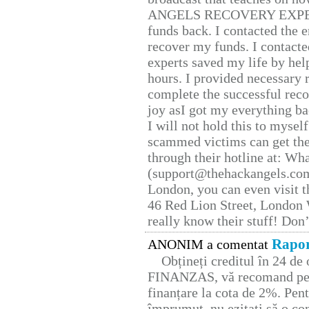
ANGELS RECOVERY EXPERT. H
funds back. I contacted the 
recover my funds. I contact
experts saved my life by hel
hours. I provided necessary 
complete the successful reco
joy asI got my everything bac
I will not hold this to myself
scammed victims can get the
through their hotline at: W
(support@thehackangels.com
London, you can even visit th
46 Red Lion Street, London
really know their stuff! Don’
Rapor
ANONIM a comentat
Obțineți creditul în 24 d
FINANZAS, vă recomand pent
finanțare la cota de 2%. Pent
împrumut, nu ezitați să o con