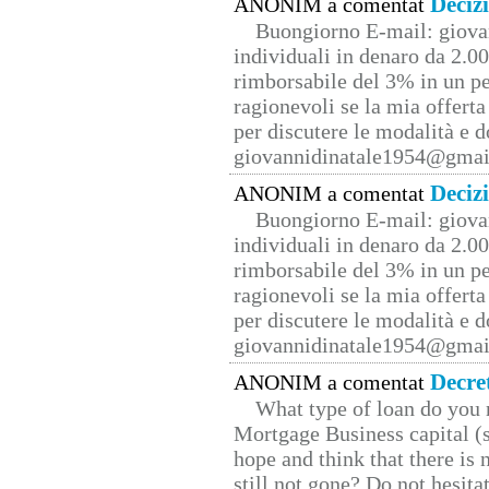
Deciz
ANONIM a comentat
Buongiorno E-mail: giova
individuali in denaro da 2.00
rimborsabile del 3% in un pe
ragionevoli se la mia offerta
per discutere le modalità e 
giovannidinatale1954@­gmai
Deciz
ANONIM a comentat
Buongiorno E-mail: giova
individuali in denaro da 2.00
rimborsabile del 3% in un pe
ragionevoli se la mia offerta
per discutere le modalità e 
giovannidinatale1954@­gmai
Decre
ANONIM a comentat
What type of loan do you 
Mortgage Business capital (s
hope and think that there is
still not gone? Do not hesita