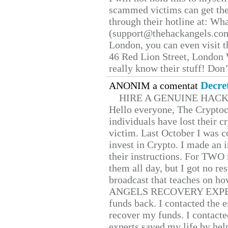
scammed victims can get the
through their hotline at: W
(support@thehackangels.com
London, you can even visit th
46 Red Lion Street, London
really know their stuff! Don’
Decre
ANONIM a comentat
HIRE A GENUINE HAC
Hello everyone, The Cryptocu
individuals have lost their c
victim. Last October I was 
invest in Crypto. I made an i
their instructions. For TWO 
them all day, but I got no re
broadcast that teaches on h
ANGELS RECOVERY EXPERT. H
funds back. I contacted the 
recover my funds. I contact
experts saved my life by hel