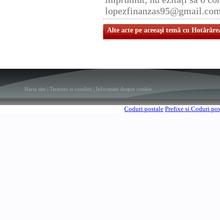
lopezfinanzas95@gmail.co
Alte acte pe aceeaşi temă cu Hotărâre
Harta site
|
Termeni si conditii
|
Informatii despre cookie
Coduri postale
Prefixe si Coduri po