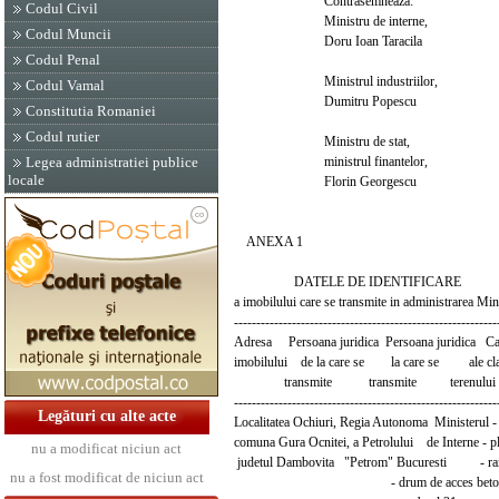
Contrasemneaza:
Codul Civil
Ministru de interne,
Codul Muncii
Doru Ioan Taracila
Codul Penal
Ministrul industriilor,
Codul Vamal
Dumitru Popescu
Constitutia Romaniei
Codul rutier
Ministru de stat,
ministrul finantelor,
Legea administratiei publice
locale
Florin Georgescu
ANEXA 1
DATELE DE IDENTIFICARE
a imobilului care se transmite in administrarea Min
-----------------------------------------------------------
Adresa Persoana juridica Persoana juridica Carac
imobilului de la care se la care se ale cladi
transmite transmite terenului af
-----------------------------------------------------------
Legături cu alte acte
Localitatea Ochiuri, Regia Autonoma Ministerul - 
comuna Gura Ocnitei, a Petrolului de Interne - p
nu a modificat niciun act
judetul Dambovita "Petrom" Bucuresti - ram
nu a fost modificat de niciun act
- drum de acces betonat 