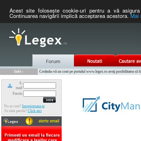
Acest site foloseşte cookie-uri pentru a vă asigura 
Continuarea navigării implică acceptarea acestora.
Mai 
Nou :
Legex.ro - portal de legislatie romaneasca. Un serviciu oferit g
Info :
Creându-vă un cont pe portalul www.legex.ro aveţi posibilitatea să fiţi
Info :
www.tntauto.ro - Managementul Integrat al Parcului Auto
E-
mail:
Parola:
Nu ai cont?
Inregistreaza-te
Ai uitat parola?
Click aici