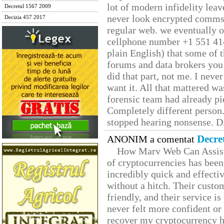
lot of modern infidelity leav
Decretul 1567 2009
never look encrypted comms, 
Decizia 457 2017
regular web. we eventually 
cellphone number +1 551 41
plain English) that some of t
forums and data brokers you 
did that part, not me. I neve
want it. All that mattered w
forensic team had already pie
Completely different person
stopped hearing nonsense. Di
Decre
ANONIM a comentat
How Marv Web Can Assist
of cryptocurrencies has be
incredibly quick and effecti
without a hitch. Their custo
friendly, and their service i
never felt more confident or
recover my cryptocurrency h