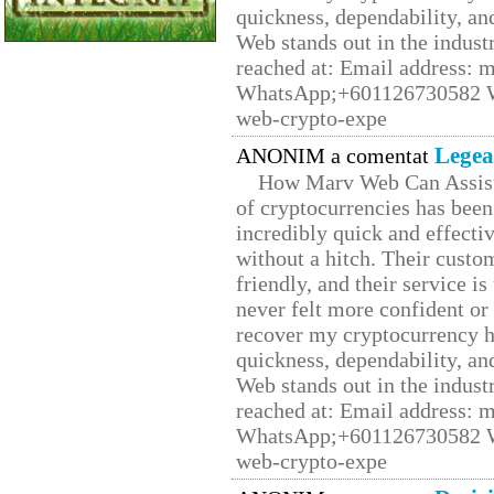
quickness, dependability, an
Web stands out in the indus
reached at: Email address:
WhatsApp;+601126730582 W
web-crypto-expe
Legea
ANONIM a comentat
How Marv Web Can Assist
of cryptocurrencies has be
incredibly quick and effecti
without a hitch. Their custo
friendly, and their service i
never felt more confident or
recover my cryptocurrency h
quickness, dependability, an
Web stands out in the indus
reached at: Email address:
WhatsApp;+601126730582 W
web-crypto-expe