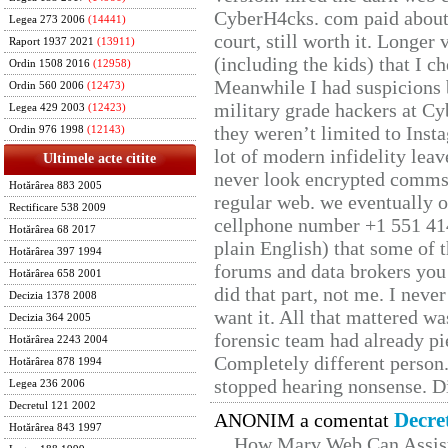
CyberH4cks. com paid about 
Legea 273 2006
(14441)
court, still worth it. Longer
Raport 1937 2021
(13911)
(including the kids) that I ch
Ordin 1508 2016
(12958)
Meanwhile I had suspicions 
Ordin 560 2006
(12473)
military grade hackers at Cy
Legea 429 2003
(12423)
they weren’t limited to Inst
Ordin 976 1998
(12143)
lot of modern infidelity leav
Ultimele acte citite
never look encrypted comms, 
Hotărârea 883 2005
regular web. we eventually 
Rectificare 538 2009
cellphone number +1 551 41
Hotărârea 68 2017
plain English) that some of t
Hotărârea 397 1994
forums and data brokers you 
Hotărârea 658 2001
did that part, not me. I neve
Decizia 1378 2008
want it. All that mattered w
Decizia 364 2005
forensic team had already pie
Hotărârea 2243 2004
Completely different person
Hotărârea 878 1994
stopped hearing nonsense. Di
Legea 236 2006
Decretul 121 2002
Decre
ANONIM a comentat
Hotărârea 843 1997
How Marv Web Can Assist