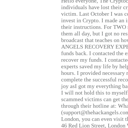
Hello everyone, The Cryptocu
individuals have lost their c
victim. Last October I was 
invest in Crypto. I made an i
their instructions. For TWO 
them all day, but I got no re
broadcast that teaches on h
ANGELS RECOVERY EXPERT. H
funds back. I contacted the 
recover my funds. I contact
experts saved my life by hel
hours. I provided necessary 
complete the successful reco
joy asI got my everything bac
I will not hold this to myself
scammed victims can get the
through their hotline at: W
(support@thehackangels.com
London, you can even visit th
46 Red Lion Street, London