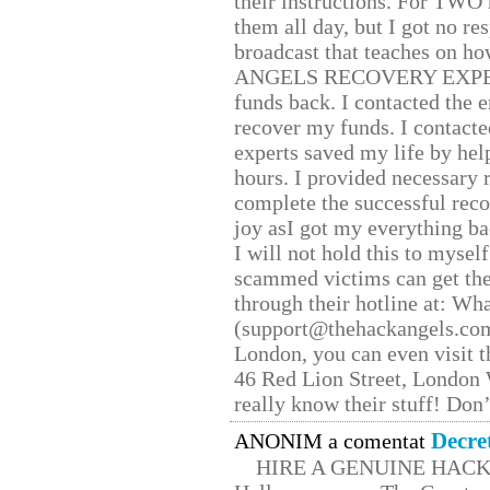
their instructions. For TWO 
them all day, but I got no re
broadcast that teaches on h
ANGELS RECOVERY EXPERT. H
funds back. I contacted the 
recover my funds. I contact
experts saved my life by hel
hours. I provided necessary 
complete the successful reco
joy asI got my everything bac
I will not hold this to myself
scammed victims can get the
through their hotline at: W
(support@thehackangels.com
London, you can even visit th
46 Red Lion Street, London
really know their stuff! Don’
Decre
ANONIM a comentat
HIRE A GENUINE HAC