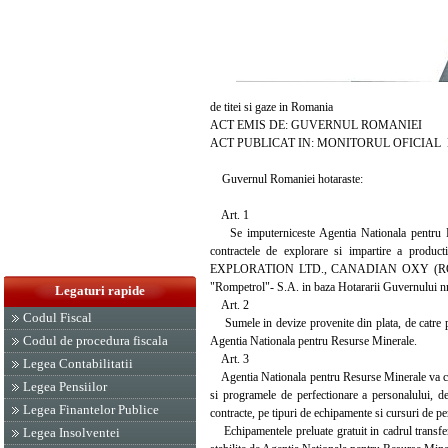
de titei si gaze in Romania
ACT EMIS DE: GUVERNUL ROMANIEI
ACT PUBLICAT IN: MONITORUL OFICIAL NR. 
Guvernul Romaniei hotaraste:
Art. 1
Se imputerniceste Agentia Nationala pentru Res
contractele de explorare si impartire a
EXPLORATION LTD., CANADIAN OXY (ROMANI
"Rompetrol"- S.A. in baza Hotararii Guvernului nr
Legaturi rapide
Art. 2
Codul Fiscal
Sumele in devize provenite din plata, de catre part
Codul de procedura fiscala
Agentia Nationala pentru Resurse Minerale.
Art. 3
Legea Contabilitatii
Agentia Nationala pentru Resurse Minerale va coor
Legea Pensiilor
si programele de perfectionare a personalului, de
Legea Finantelor Publice
contracte, pe tipuri de echipamente si cursuri de pe
Echipamentele preluate gratuit in cadrul transferu
Legea Insolventei