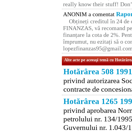
really know their stuff! Don’
Rapor
ANONIM a comentat
Obțineți creditul în 24 d
FINANZAS, vă recomand pent
finanțare la cota de 2%. Pent
împrumut, nu ezitați să o con
lopezfinanzas95@gmail.co
Alte acte pe aceeaşi temă cu Hotărâre
Hotărârea 508 199
privind autorizarea Soc
contracte de concesiona
Hotărârea 1265 19
privind aprobarea Norm
petrolului nr. 134/1995
Guvernului nr. 1.043/1