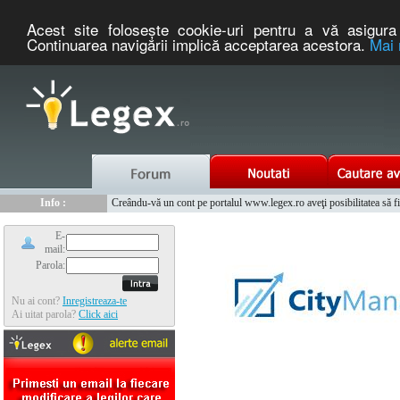
Acest site foloseşte cookie-uri pentru a vă asigura 
Continuarea navigării implică acceptarea acestora.
Mai 
Nou :
Legex.ro - portal de legislatie romaneasca. Un serviciu oferit g
Info :
Creându-vă un cont pe portalul www.legex.ro aveţi posibilitatea să fiţi
Info :
www.tntauto.ro - Managementul Integrat al Parcului Auto
E-
mail:
Parola:
Nu ai cont?
Inregistreaza-te
Ai uitat parola?
Click aici