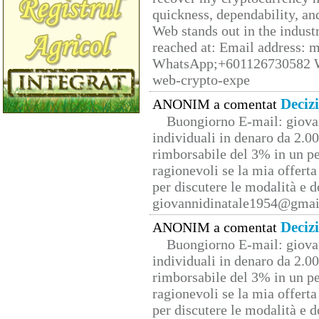
quickness, dependability, an
Web stands out in the indus
reached at: Email address:
WhatsApp;+601126730582 W
web-crypto-expe
Deciz
ANONIM a comentat
Buongiorno E-mail: giova
individuali in denaro da 2.00
rimborsabile del 3% in un pe
ragionevoli se la mia offerta
per discutere le modalità e 
giovannidinatale1954@­gmai
Deciz
ANONIM a comentat
Buongiorno E-mail: giova
individuali in denaro da 2.00
rimborsabile del 3% in un pe
ragionevoli se la mia offerta
per discutere le modalità e 