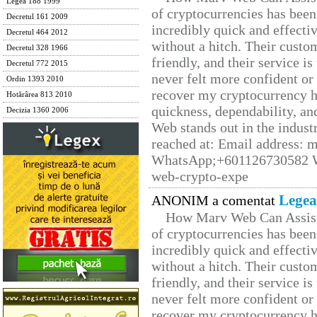
Legea 188 1999
of cryptocurrencies has be
Decretul 161 2009
incredibly quick and effecti
Decretul 464 2012
without a hitch. Their custo
Decretul 328 1966
friendly, and their service i
Decretul 772 2015
never felt more confident or
Ordin 1393 2010
recover my cryptocurrency h
Hotărârea 813 2010
quickness, dependability, an
Decizia 1360 2006
Web stands out in the indus
reached at: Email address:
WhatsApp;+601126730582 W
web-crypto-expe
Legea
ANONIM a comentat
How Marv Web Can Assist
of cryptocurrencies has be
incredibly quick and effecti
without a hitch. Their custo
friendly, and their service i
never felt more confident or
recover my cryptocurrency h