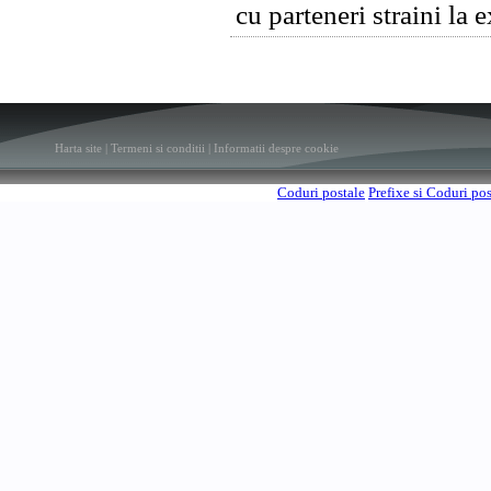
cu parteneri straini la 
Harta site
|
Termeni si conditii
|
Informatii despre cookie
Coduri postale
Prefixe si Coduri po