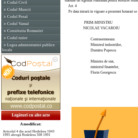
stabilite de Agentia Nationala pentru Resurse Mineral
Codul Civil
Art. 4
Codul Muncii
Pe data intrarii in vigoare a prezentei hotarari 
Codul Penal
PRIM-MINISTRU
Codul Vamal
NICOLAE VACAROIU
Constitutia Romaniei
Codul rutier
Contrasemneaza:
Ministrul industriilor,
Legea administratiei publice
locale
Dumitru Popescu
Ministru de stat,
ministrul finantelor,
Florin Georgescu
Legături cu alte acte
A modificat:
Articolul 4 din actul Hotărârea 1043
1995 abrogă Hotărârea 508 1991