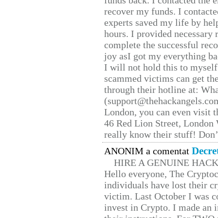
funds back. I contacted the 
recover my funds. I contact
experts saved my life by hel
hours. I provided necessary 
complete the successful reco
joy asI got my everything bac
I will not hold this to myself
scammed victims can get the
through their hotline at: W
(support@thehackangels.com
London, you can even visit th
46 Red Lion Street, London
really know their stuff! Don’
Decre
ANONIM a comentat
HIRE A GENUINE HAC
Hello everyone, The Cryptocu
individuals have lost their c
victim. Last October I was 
invest in Crypto. I made an i