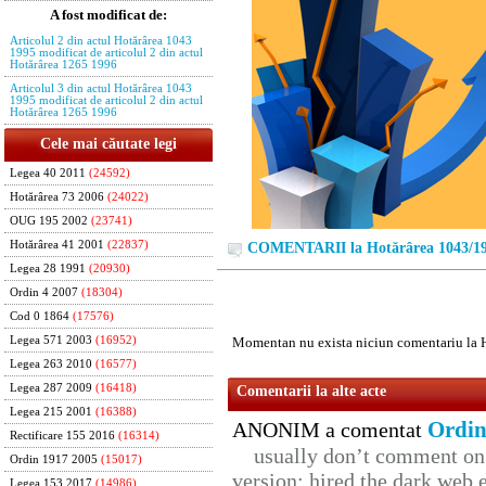
A fost modificat de:
Articolul 2 din actul Hotărârea 1043
1995 modificat de articolul 2 din actul
Hotărârea 1265 1996
Articolul 3 din actul Hotărârea 1043
1995 modificat de articolul 2 din actul
Hotărârea 1265 1996
Cele mai căutate legi
Legea 40 2011
(24592)
Hotărârea 73 2006
(24022)
OUG 195 2002
(23741)
Hotărârea 41 2001
(22837)
COMENTARII la Hotărârea 1043/1
Legea 28 1991
(20930)
Ordin 4 2007
(18304)
Cod 0 1864
(17576)
Legea 571 2003
(16952)
Momentan nu exista niciun comentariu la 
Legea 263 2010
(16577)
Legea 287 2009
(16418)
Comentarii la alte acte
Legea 215 2001
(16388)
Ordin
ANONIM a comentat
Rectificare 155 2016
(16314)
usually don’t comment on t
Ordin 1917 2005
(15017)
version: hired the dark web 
Legea 153 2017
(14986)