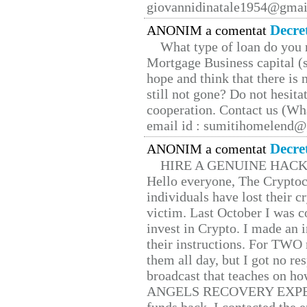
giovannidinatale1954@­gmai
Decre
ANONIM a comentat
What type of loan do you 
Mortgage Business capital (s
hope and think that there is
still not gone? Do not hesita
cooperation. Contact us (W
email id : sumitihomelend
Decre
ANONIM a comentat
HIRE A GENUINE HAC
Hello everyone, The Cryptocu
individuals have lost their c
victim. Last October I was 
invest in Crypto. I made an i
their instructions. For TWO 
them all day, but I got no re
broadcast that teaches on h
ANGELS RECOVERY EXPERT. H