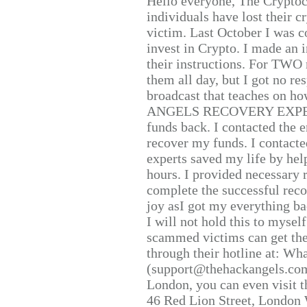
Hello everyone, The Cryptocu
individuals have lost their c
victim. Last October I was 
invest in Crypto. I made an i
their instructions. For TWO 
them all day, but I got no re
broadcast that teaches on h
ANGELS RECOVERY EXPERT. H
funds back. I contacted the 
recover my funds. I contact
experts saved my life by hel
hours. I provided necessary 
complete the successful reco
joy asI got my everything bac
I will not hold this to myself
scammed victims can get the
through their hotline at: W
(support@thehackangels.com
London, you can even visit th
46 Red Lion Street, London