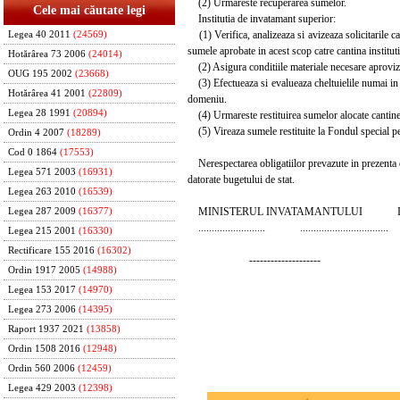
(2) Urmareste recuperarea sumelor.
Cele mai căutate legi
Institutia de invatamant superior:
(1) Verifica, analizeaza si avizeaza solicitarile c
Legea 40 2011
(24569)
sumele aprobate in acest scop catre cantina institut
Hotărârea 73 2006
(24014)
(2) Asigura conditiile materiale necesare aprovizi
OUG 195 2002
(23668)
(3) Efectueaza si evalueaza cheltuielile numai in b
Hotărârea 41 2001
(22809)
domeniu.
Legea 28 1991
(20894)
(4) Urmareste restituirea sumelor alocate cantinei p
(5) Vireaza sumele restituite la Fondul special pen
Ordin 4 2007
(18289)
Cod 0 1864
(17553)
Nerespectarea obligatiilor prevazute in prezenta con
Legea 571 2003
(16931)
datorate bugetului de stat.
Legea 263 2010
(16539)
MINISTERUL INVATAMANTULUI INST
Legea 287 2009
(16377)
......................... .................................
Legea 215 2001
(16330)
Rectificare 155 2016
(16302)
--------------------
Ordin 1917 2005
(14988)
Legea 153 2017
(14970)
Legea 273 2006
(14395)
Raport 1937 2021
(13858)
Ordin 1508 2016
(12948)
Ordin 560 2006
(12459)
Legea 429 2003
(12398)