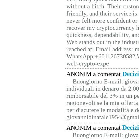
without a hitch. Their custo
friendly, and their service i
never felt more confident or
recover my cryptocurrency h
quickness, dependability, an
Web stands out in the indus
reached at: Email address:
WhatsApp;+601126730582 W
web-crypto-expe
Deciz
ANONIM a comentat
Buongiorno E-mail: giova
individuali in denaro da 2.00
rimborsabile del 3% in un pe
ragionevoli se la mia offerta
per discutere le modalità e 
giovannidinatale1954@­gmai
Deciz
ANONIM a comentat
Buongiorno E-mail: giova