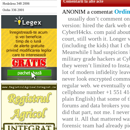
Comentarii la alte acte
Hotărârea 348 2006
Ordin
Ordin 336 2001
ANONIM a comentat
usually don’t comment on t
version: hired the dark web 
CyberH4cks. com paid about 
court, still worth it. Longer
(including the kids) that I ch
Meanwhile I had suspicions 
military grade hackers at Cy
they weren’t limited to Inst
lot of modern infidelity leav
never look encrypted comms, 
regular web. we eventually 
cellphone number +1 551 41
plain English) that some of t
forums and data brokers you 
did that part, not me. I neve
want it. All that mattered w
forensic team had already pie