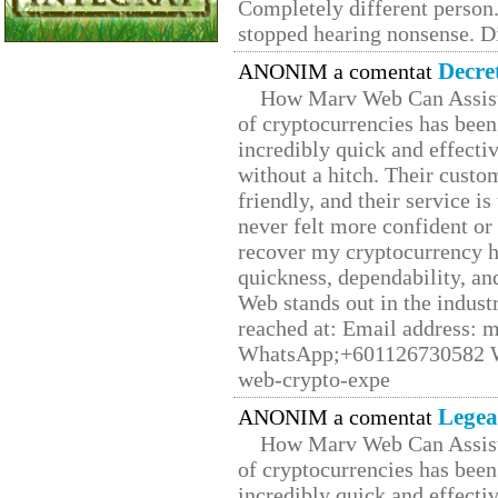
Completely different person
stopped hearing nonsense. Di
Decre
ANONIM a comentat
How Marv Web Can Assist
of cryptocurrencies has be
incredibly quick and effecti
without a hitch. Their custo
friendly, and their service i
never felt more confident or
recover my cryptocurrency h
quickness, dependability, an
Web stands out in the indus
reached at: Email address:
WhatsApp;+601126730582 W
web-crypto-expe
Legea
ANONIM a comentat
How Marv Web Can Assist
of cryptocurrencies has be
incredibly quick and effecti