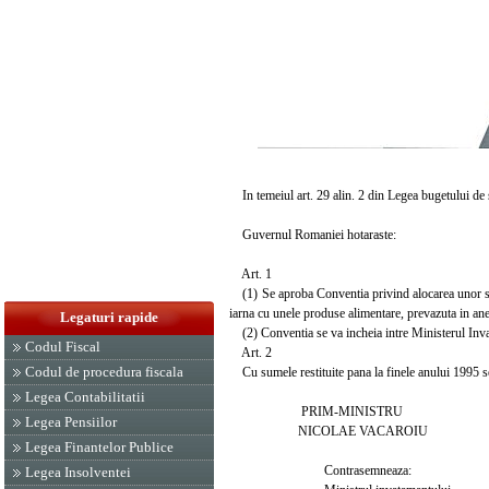
In temeiul art. 29 alin. 2 din Legea bugetului de 
Guvernul Romaniei hotaraste:
Art. 1
(1) Se aproba Conventia privind alocarea unor sum
iarna cu unele produse alimentare, prevazuta in ane
Legaturi rapide
(2) Conventia se va incheia intre Ministerul Invat
Codul Fiscal
Art. 2
Codul de procedura fiscala
Cu sumele restituite pana la finele anului 1995 se r
Legea Contabilitatii
PRIM-MINISTRU
Legea Pensiilor
NICOLAE VACAROIU
Legea Finantelor Publice
Contrasemneaza:
Legea Insolventei