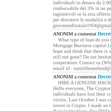
individuali in denaro da 2.00
rimborsabile del 3% in un pe
ragionevoli se la mia offerta
per discutere le modalità e 
giovannidinatale1954@­gmai
Decre
ANONIM a comentat
What type of loan do you 
Mortgage Business capital (s
hope and think that there is
still not gone? Do not hesita
cooperation. Contact us (W
email id : sumitihomelend
Decre
ANONIM a comentat
HIRE A GENUINE HAC
Hello everyone, The Cryptocu
individuals have lost their c
victim. Last October I was 
invest in Crypto. I made an i