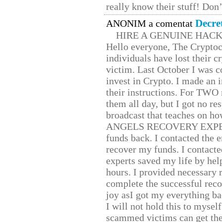
really know their stuff! Don’
Decre
ANONIM a comentat
HIRE A GENUINE HAC
Hello everyone, The Cryptocu
individuals have lost their c
victim. Last October I was 
invest in Crypto. I made an i
their instructions. For TWO 
them all day, but I got no re
broadcast that teaches on h
ANGELS RECOVERY EXPERT. H
funds back. I contacted the 
recover my funds. I contact
experts saved my life by hel
hours. I provided necessary 
complete the successful reco
joy asI got my everything bac
I will not hold this to myself
scammed victims can get the