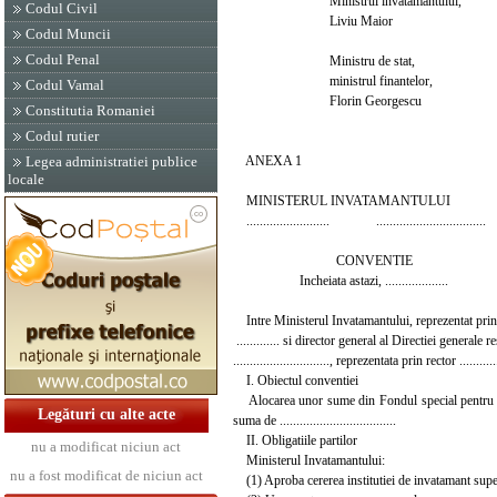
Ministrul invatamantului,
Codul Civil
Liviu Maior
Codul Muncii
Codul Penal
Ministru de stat,
ministrul finantelor,
Codul Vamal
Florin Georgescu
Constitutia Romaniei
Codul rutier
ANEXA 1
Legea administratiei publice
locale
MINISTERUL INVATAMANTULUI INST
......................... .................................
CONVENTIE
Incheiata astazi, ...................
Intre Ministerul Invatamantului, reprezentat prin se
............. si director general al Directiei generale re
............................., reprezentata prin rector .............
I. Obiectul conventiei
Alocarea unor sume din Fondul special pentru inv
Legături cu alte acte
suma de ...................................
II. Obligatiile partilor
nu a modificat niciun act
Ministerul Invatamantului:
nu a fost modificat de niciun act
(1) Aproba cererea institutiei de invatamant superio