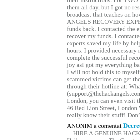
their instructions. For TWO 
them all day, but I got no re
broadcast that teaches on h
ANGELS RECOVERY EXPERT. H
funds back. I contacted the 
recover my funds. I contact
experts saved my life by hel
hours. I provided necessary 
complete the successful reco
joy asI got my everything bac
I will not hold this to myself
scammed victims can get the
through their hotline at: W
(support@thehackangels.com
London, you can even visit th
46 Red Lion Street, London
really know their stuff! Don’
Decre
ANONIM a comentat
HIRE A GENUINE HAC