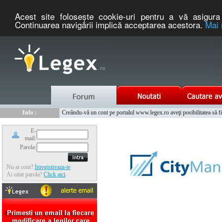
Acest site foloseşte cookie-uri pentru a vă asigura 
Continuarea navigării implică acceptarea acestora.
Mai 
Nou :
Legex.ro - portal de legislatie romaneasca. Un serviciu oferit g
Info :
Creându-vă un cont pe portalul www.legex.ro aveţi posibilitatea să fiţi
Info :
www.tntauto.ro - Managementul Integrat al Parcului Auto
E-
mail:
Parola:
Nu ai cont?
Inregistreaza-te
Ai uitat parola?
Click aici