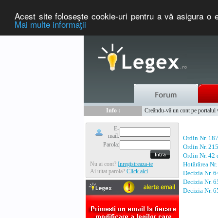
Acest site foloseşte cookie-uri pentru a vă asigura o e
Mai multe informaţii
Nou :
Legex.ro - portal de legislati
Info :
Creându-vă un cont pe portalul ww
Info :
www.tntauto.ro - Managementul 
E-
mail:
Ordin Nr. 18
Parola:
Ordin Nr. 21
Ordin Nr. 42
Nu ai cont?
Inregistreaza-te
Hotărârea Nr
Ai uitat parola?
Click aici
Decizia Nr. 
Decizia Nr. 
Decizia Nr. 