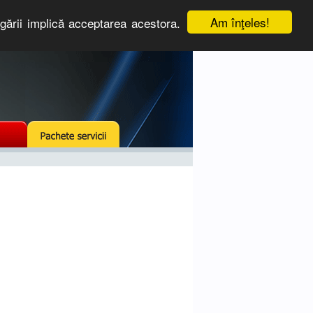
Am înţeles!
igării implică acceptarea acestora.