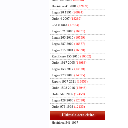
Hotărârea 41 2001
(22809)
Legea 28 1991
(20894)
Ordin 4 2007
(18289)
Cod 0 1864
(17553)
Legea 571 2003
(16931)
Legea 263 2010
(16539)
Legea 287 2009
(16377)
Legea 215 2001
(16330)
Rectificare 155 2016
(16302)
Ordin 1917 2005
(14988)
Legea 153 2017
(14970)
Legea 273 2006
(14395)
Raport 1937 2021
(13858)
Ordin 1508 2016
(12948)
Ordin 560 2006
(12459)
Legea 429 2003
(12398)
Ordin 976 1998
(12133)
Ultimele acte citite
Hotărârea 541 1997