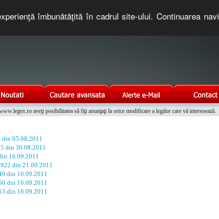
xperienţă îmbunătăţită în cadrul site-ului. Continuarea nav
e romaneasca. Un serviciu oferit gratuit de TNT COMPUTERS
w.legex.ro aveţi posibilitatea să fiţi anunţaţi la orice modificare a legilor care vă interesează.
Integrat al Parcului Auto
7 din 05.08.2011
55 din 30.08.2011
 din 16.09.2011
. 922 din 21.09.2011
649 din 16.09.2011
650 din 16.09.2011
653 din 16.09.2011