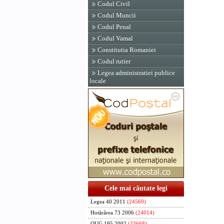
Codul Civil
Codul Muncii
Codul Penal
Codul Vamal
Constitutia Romaniei
Codul rutier
Legea administratiei publice
locale
Cele mai căutate legi
Legea 40 2011
(24569)
Hotărârea 73 2006
(24014)
OUG 195 2002
(23668)