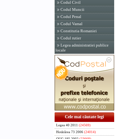
Codul Civil
Codul Muncii
Codul Penal
Codul Vamal
Constitutia Romaniei
Codul rutier
Legea administratiei publice
locale
Cele mai căutate legi
Legea 40 2011
(24569)
Hotărârea 73 2006
(24014)
OUG 195 2002
(23668)