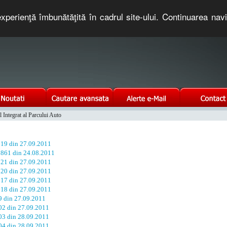
xperienţă îmbunătăţită în cadrul site-ului. Continuarea nav
e romaneasca. Un serviciu oferit gratuit de TNT COMPUTERS
w.legex.ro aveţi posibilitatea să fiţi anunţaţi la orice modificare a legilor care vă interesează.
Integrat al Parcului Auto
telefonice nationale si internationale pe www.coduriprefixe.ro.
. 19 din 27.09.2011
. 861 din 24.08.2011
. 21 din 27.09.2011
. 20 din 27.09.2011
. 17 din 27.09.2011
. 18 din 27.09.2011
99 din 27.09.2011
102 din 27.09.2011
103 din 28.09.2011
104 din 28.09.2011