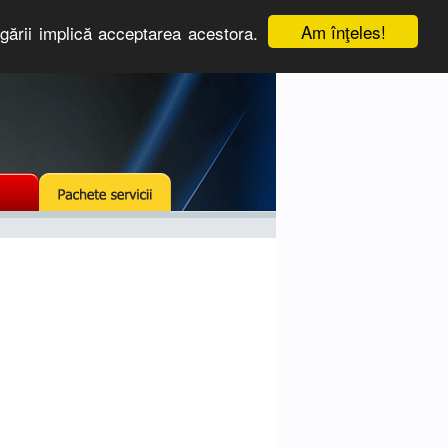
Am înţeles!
igării implică acceptarea acestora.