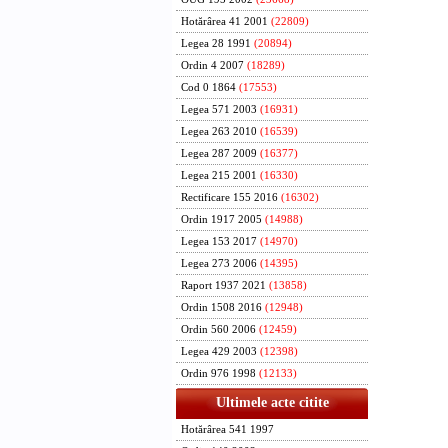
Hotărârea 41 2001
(22809)
Legea 28 1991
(20894)
Ordin 4 2007
(18289)
Cod 0 1864
(17553)
Legea 571 2003
(16931)
Legea 263 2010
(16539)
Legea 287 2009
(16377)
Legea 215 2001
(16330)
Rectificare 155 2016
(16302)
Ordin 1917 2005
(14988)
Legea 153 2017
(14970)
Legea 273 2006
(14395)
Raport 1937 2021
(13858)
Ordin 1508 2016
(12948)
Ordin 560 2006
(12459)
Legea 429 2003
(12398)
Ordin 976 1998
(12133)
Ultimele acte citite
Hotărârea 541 1997