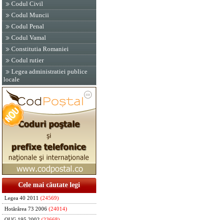
Codul Civil
Codul Muncii
Codul Penal
Codul Vamal
Constitutia Romaniei
Codul rutier
Legea administratiei publice
locale
Cele mai căutate legi
Legea 40 2011
(24569)
Hotărârea 73 2006
(24014)
OUG 195 2002
(23668)