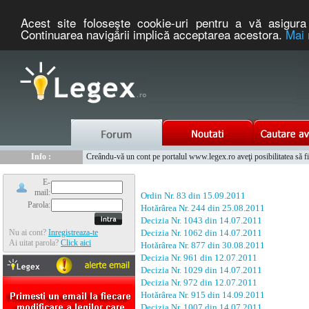
Acest site foloseşte cookie-uri pentru a vă asigura 
Continuarea navigării implică acceptarea acestora.
Mai 
Nou :
Legex.ro - portal de legislatie romaneasca. Un serviciu oferit g
Info :
Creându-vă un cont pe portalul www.legex.ro aveţi posibilitatea să fiţi
Info :
www.tntauto.ro - Managementul Integrat al Parcului Auto
E-
mail:
Ordin Nr. 83 din 15.09.2011
Parola:
Hotărârea Nr. 244 din 25.08.2011
Decizia Nr. 1043 din 14.07.2011
Nu ai cont?
Inregistreaza-te
Decizia Nr. 1062 din 14.07.2011
Ai uitat parola?
Click aici
Hotărârea Nr. 877 din 30.08.2011
Decizia Nr. 961 din 12.07.2011
Decizia Nr. 1029 din 14.07.2011
Decizia Nr. 972 din 12.07.2011
Hotărârea Nr. 915 din 14.09.2011
Decizia Nr. 1007 din 14.07.2011