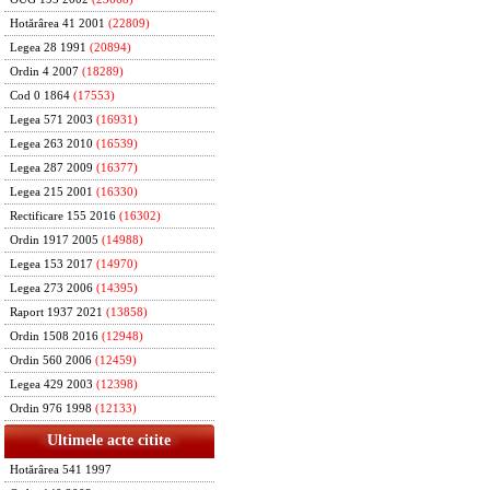
Hotărârea 41 2001
(22809)
Legea 28 1991
(20894)
Ordin 4 2007
(18289)
Cod 0 1864
(17553)
Legea 571 2003
(16931)
Legea 263 2010
(16539)
Legea 287 2009
(16377)
Legea 215 2001
(16330)
Rectificare 155 2016
(16302)
Ordin 1917 2005
(14988)
Legea 153 2017
(14970)
Legea 273 2006
(14395)
Raport 1937 2021
(13858)
Ordin 1508 2016
(12948)
Ordin 560 2006
(12459)
Legea 429 2003
(12398)
Ordin 976 1998
(12133)
Ultimele acte citite
Hotărârea 541 1997