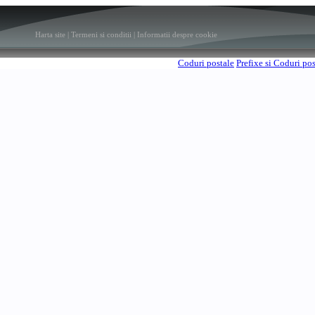
Harta site
|
Termeni si conditii
|
Informatii despre cookie
Coduri postale
Prefixe si Coduri po