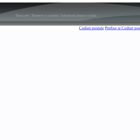
Harta site
|
Termeni si conditii
|
Informatii despre cookie
Coduri postale
Prefixe si Coduri po