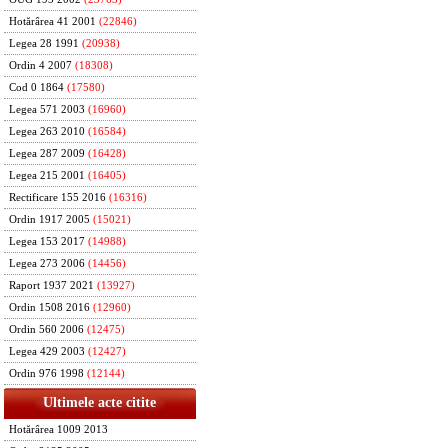
Hotărârea 41 2001
(22846)
Legea 28 1991
(20938)
Ordin 4 2007
(18308)
Cod 0 1864
(17580)
Legea 571 2003
(16960)
Legea 263 2010
(16584)
Legea 287 2009
(16428)
Legea 215 2001
(16405)
Rectificare 155 2016
(16316)
Ordin 1917 2005
(15021)
Legea 153 2017
(14988)
Legea 273 2006
(14456)
Raport 1937 2021
(13927)
Ordin 1508 2016
(12960)
Ordin 560 2006
(12475)
Legea 429 2003
(12427)
Ordin 976 1998
(12144)
Ultimele acte citite
Hotărârea 1009 2013