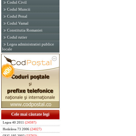
Codul Civil
Codul Muncii
Codul Penal
Codul Vamal
Constitutia Romaniei
Codul rutier
Legea administratiei publice
locale
Cele mai căutate legi
Legea 40 2011
(24597)
Hotărârea 73 2006
(24027)
OUG 195 2002
(23763)