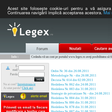
Acest site foloseşte cookie-uri pentru a vă asigura 
Continuarea navigării implică acceptarea acestora.
Mai 
Nou :
Legex.ro - portal de legislatie romaneasca. Un serviciu oferit g
Info :
Creându-vă un cont pe portalul www.legex.ro aveţi posibilitatea să fiţi
Info :
www.tntauto.ro - Managementul Integrat al Parcului Auto
E-
mail:
Ordin Nr. 36 din 26.08.2011
Parola:
Metodologie Nr. - din 26.08.2011
Decizia Nr. 614 din 02.09.2011
Nu ai cont?
Inregistreaza-te
Hotărârea Nr. 862 din 24.08.2011
Ai uitat parola?
Click aici
Hotărârea Nr. 883 din 31.08.2011
Strategie de privatizare Nr. - din 24.08.2011
Hotărârea Nr. 884 din 31.08.2011
Hotărârea Nr. 886 din 31.08.2011
Hotărârea Nr. 878 din 31.08.2011
Hotărârea Nr. 887 din 31.08.2011