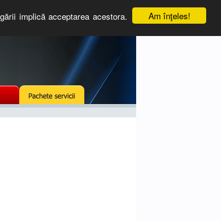
Am înţeles!
igării implică acceptarea acestora.