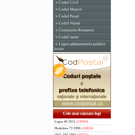
Codul Civil
Codul Muncii
Codul Penal
Codul Vamal
Constitutia Romaniei
Codul rutier
Legea administratiei publice
locale
Cele mai căutate legi
Legea 40 2011
(24594)
Hotărârea 73 2006
(24024)
OUG 195 2002
(23752)