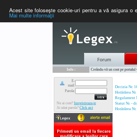
Acest site foloseşte cookie-uri pentru a vă asigura o e
Mai multe informaţii
Nou :
Legex.ro - portal de legislati
Info :
Creându-vă un cont pe portalul ww
Info :
www.tntauto.ro - Managementul 
E-
mail:
Decizia Nr. 
Parola:
Hotărârea Nr
Regulament N
Nu ai cont?
Inregistreaza-te
Statut Nr. - 
Ai uitat parola?
Click aici
Hotărârea Nr.