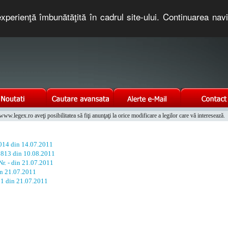
xperienţă îmbunătăţită în cadrul site-ului. Continuarea nav
e romaneasca. Un serviciu oferit gratuit de TNT COMPUTERS
w.legex.ro aveţi posibilitatea să fiţi anunţaţi la orice modificare a legilor care vă interesează.
Integrat al Parcului Auto
1014 din 14.07.2011
. 813 din 10.08.2011
r. - din 21.07.2011
din 21.07.2011
 1 din 21.07.2011