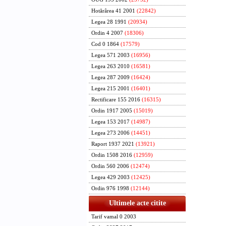
Hotărârea 41 2001
(22842)
Legea 28 1991
(20934)
Ordin 4 2007
(18306)
Cod 0 1864
(17579)
Legea 571 2003
(16956)
Legea 263 2010
(16581)
Legea 287 2009
(16424)
Legea 215 2001
(16401)
Rectificare 155 2016
(16315)
Ordin 1917 2005
(15019)
Legea 153 2017
(14987)
Legea 273 2006
(14451)
Raport 1937 2021
(13921)
Ordin 1508 2016
(12959)
Ordin 560 2006
(12474)
Legea 429 2003
(12425)
Ordin 976 1998
(12144)
Ultimele acte citite
Tarif vamal 0 2003