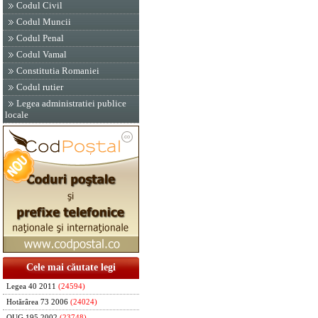
Codul Civil
Codul Muncii
Codul Penal
Codul Vamal
Constitutia Romaniei
Codul rutier
Legea administratiei publice
locale
Cele mai căutate legi
Legea 40 2011
(24594)
Hotărârea 73 2006
(24024)
OUG 195 2002
(23748)