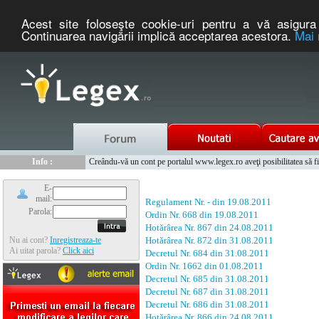
Acest site foloseşte cookie-uri pentru a vă asigura 
Continuarea navigării implică acceptarea acestora.
Mai 
Nou :
Legex.ro - portal de legislatie romaneasca. Un serviciu oferit g
Info :
Creându-vă un cont pe portalul www.legex.ro aveţi posibilitatea să fiţi
Info :
www.tntauto.ro - Managementul Integrat al Parcului Auto
E-
mail:
Regulament Nr. - din 19.08.2011
Parola:
Ordin Nr. 668 din 19.08.2011
Hotărârea Nr. 867 din 24.08.2011
Nu ai cont?
Inregistreaza-te
Hotărârea Nr. 872 din 31.08.2011
Ai uitat parola?
Click aici
Decretul Nr. 684 din 31.08.2011
Ordin Nr. 1662 din 01.08.2011
Decretul Nr. 685 din 31.08.2011
Decretul Nr. 687 din 31.08.2011
Decretul Nr. 686 din 31.08.2011
Hotărârea Nr. 866 din 24.08.2011