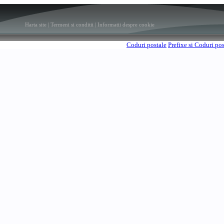
Harta site
|
Termeni si conditii
|
Informatii despre cookie
Coduri postale
Prefixe si Coduri po