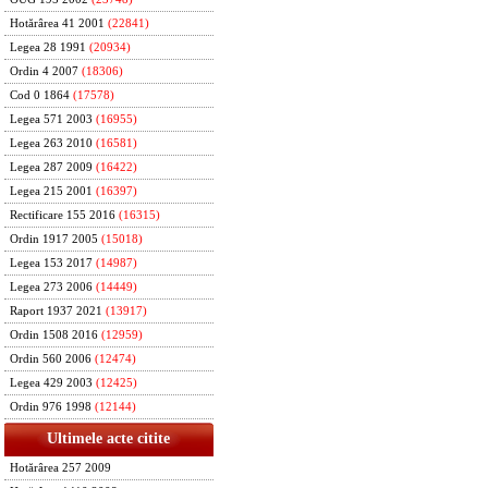
Hotărârea 41 2001
(22841)
Legea 28 1991
(20934)
Ordin 4 2007
(18306)
Cod 0 1864
(17578)
Legea 571 2003
(16955)
Legea 263 2010
(16581)
Legea 287 2009
(16422)
Legea 215 2001
(16397)
Rectificare 155 2016
(16315)
Ordin 1917 2005
(15018)
Legea 153 2017
(14987)
Legea 273 2006
(14449)
Raport 1937 2021
(13917)
Ordin 1508 2016
(12959)
Ordin 560 2006
(12474)
Legea 429 2003
(12425)
Ordin 976 1998
(12144)
Ultimele acte citite
Hotărârea 257 2009