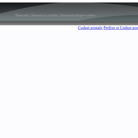
Harta site
|
Termeni si conditii
|
Informatii despre cookie
Coduri postale
Prefixe si Coduri po