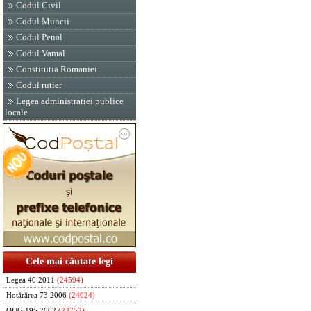
Codul Civil
Codul Muncii
Codul Penal
Codul Vamal
Constitutia Romaniei
Codul rutier
Legea administratiei publice
locale
Cele mai căutate legi
Legea 40 2011
(24594)
Hotărârea 73 2006
(24024)
OUG 195 2002
(23752)