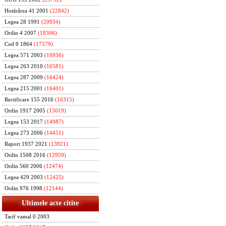
Hotărârea 41 2001
(22842)
Legea 28 1991
(20934)
Ordin 4 2007
(18306)
Cod 0 1864
(17579)
Legea 571 2003
(16956)
Legea 263 2010
(16581)
Legea 287 2009
(16424)
Legea 215 2001
(16401)
Rectificare 155 2016
(16315)
Ordin 1917 2005
(15019)
Legea 153 2017
(14987)
Legea 273 2006
(14451)
Raport 1937 2021
(13921)
Ordin 1508 2016
(12959)
Ordin 560 2006
(12474)
Legea 429 2003
(12425)
Ordin 976 1998
(12144)
Ultimele acte citite
Tarif vamal 0 2003