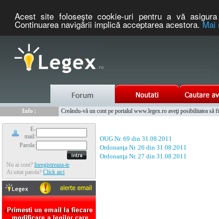
Acest site foloseşte cookie-uri pentru a vă asigura 
Continuarea navigării implică acceptarea acestora.
Mai 
Nou :
Legex.ro - portal de legislatie romaneasca. Un serviciu oferit g
Info :
Creându-vă un cont pe portalul www.legex.ro aveţi posibilitatea să fiţi
Info :
www.tntauto.ro - Managementul Integrat al Parcului Auto
E-
mail:
OUG Nr. 69 din 31.08.2011
Parola:
Ordonanţa Nr. 26 din 31.08.2011
Ordonanţa Nr. 27 din 31.08.2011
Nu ai cont?
Inregistreaza-te
Ai uitat parola?
Click aici