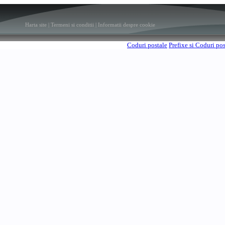
Harta site
|
Termeni si conditii
|
Informatii despre cookie
Coduri postale
Prefixe si Coduri po