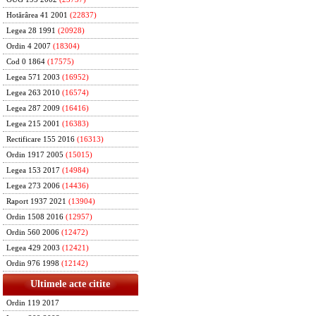
Hotărârea 41 2001
(22837)
Legea 28 1991
(20928)
Ordin 4 2007
(18304)
Cod 0 1864
(17575)
Legea 571 2003
(16952)
Legea 263 2010
(16574)
Legea 287 2009
(16416)
Legea 215 2001
(16383)
Rectificare 155 2016
(16313)
Ordin 1917 2005
(15015)
Legea 153 2017
(14984)
Legea 273 2006
(14436)
Raport 1937 2021
(13904)
Ordin 1508 2016
(12957)
Ordin 560 2006
(12472)
Legea 429 2003
(12421)
Ordin 976 1998
(12142)
Ultimele acte citite
Ordin 119 2017