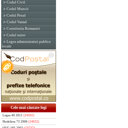
Codul Civil
Codul Muncii
Codul Penal
Codul Vamal
Constitutia Romaniei
Codul rutier
Legea administratiei publice
locale
Cele mai căutate legi
Legea 40 2011
(24592)
Hotărârea 73 2006
(24022)
OUG 195 2002
(23737)