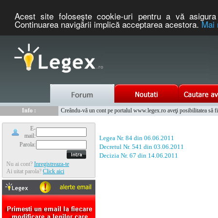
Acest site foloseşte cookie-uri pentru a vă asigura 
Continuarea navigării implică acceptarea acestora.
Mai 
Nou :
Legex.ro - portal de legislatie romaneasca. Un serviciu oferit g
Info :
Creându-vă un cont pe portalul www.legex.ro aveţi posibilitatea să fiţi
Info :
www.tntauto.ro - Managementul Integrat al Parcului Auto
E-
mail:
Legea Nr. 84 din 06.06.2011
Parola:
Decretul Nr. 541 din 03.06.2011
Decizia Nr. 67 din 14.06.2011
Nu ai cont?
Inregistreaza-te
Ai uitat parola?
Click aici