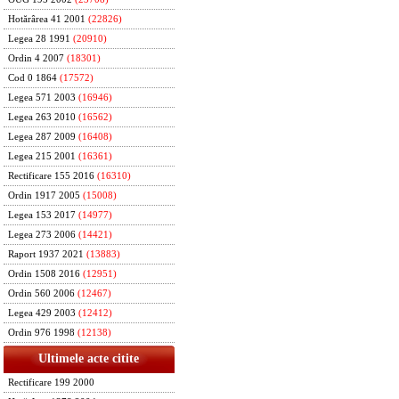
Hotărârea 41 2001
(22826)
Legea 28 1991
(20910)
Ordin 4 2007
(18301)
Cod 0 1864
(17572)
Legea 571 2003
(16946)
Legea 263 2010
(16562)
Legea 287 2009
(16408)
Legea 215 2001
(16361)
Rectificare 155 2016
(16310)
Ordin 1917 2005
(15008)
Legea 153 2017
(14977)
Legea 273 2006
(14421)
Raport 1937 2021
(13883)
Ordin 1508 2016
(12951)
Ordin 560 2006
(12467)
Legea 429 2003
(12412)
Ordin 976 1998
(12138)
Ultimele acte citite
Rectificare 199 2000