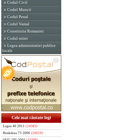
Codul Civil
Codul Muncii
Codul Penal
Codul Vamal
Constitutia Romaniei
Codul rutier
Legea administratiei publice
locale
Cele mai căutate legi
Legea 40 2011
(24583)
Hotărârea 73 2006
(24019)
OUG 195 2002
(23708)