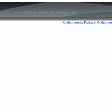
Harta site
|
Termeni si conditii
|
Informatii despre cookie
Coduri postale
Prefixe si Coduri po