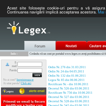
Acest site foloseşte cookie-uri pentru a vă asigura 
Continuarea navigării implică acceptarea acestora.
Mai 
Nou :
Legex.ro - portal de legislatie romaneasca. Un serviciu oferit g
Info :
Creându-vă un cont pe portalul www.legex.ro aveţi posibilitatea să fiţi
Info :
www.tntauto.ro - Managementul Integrat al Parcului Auto
E-
mail:
Ordin Nr. 276 din 31.03.2011
Parola:
Ordin Nr. 24 din 04.05.2011
Ordin Nr. 132 din 01.06.2011
Nu ai cont?
Inregistreaza-te
Legea Nr. 85 din 06.06.2011
Ai uitat parola?
Click aici
Rectificare Nr. - din 10.06.2011
Decretul Nr. 526 din 03.06.2011
Rectificare Nr. 756 din 10.06.2011
Decretul Nr. 527 din 03.06.2011
Decretul Nr. 528 din 03.06.2011
Decretul Nr. 542 din 03.06.2011