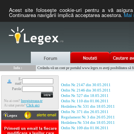
Acest site foloseşte cookie-uri pentru a vă asigura 
Continuarea navigării implică acceptarea acestora.
Mai 
Nou :
Legex.ro - portal de legislatie romaneasca. Un serviciu oferit g
Info :
Creându-vă un cont pe portalul www.legex.ro aveţi posibilitatea să fiţi
Info :
www.tntauto.ro - Managementul Integrat al Parcului Auto
E-
mail:
Ordin Nr. 2147 din 30.05.2011
Parola:
Ordin Nr. 2146 din 30.05.2011
Ordin Nr. 527 din 18.05.2011
Nu ai cont?
Inregistreaza-te
Ordin Nr. 110 din 01.06.2011
Ai uitat parola?
Click aici
Hotărârea Nr. 531 din 18.05.2011
Ordin Nr. 371 din 26.05.2011
Regulament Nr. 3 din 26.05.2011
Hotărârea Nr. 534 din 18.05.2011
Ordin Nr. 109 din 01.06.2011