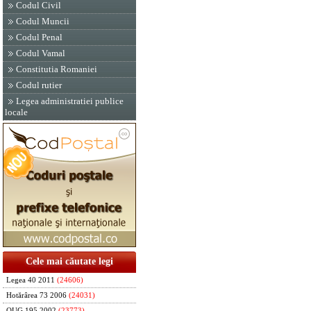
Codul Civil
Codul Muncii
Codul Penal
Codul Vamal
Constitutia Romaniei
Codul rutier
Legea administratiei publice
locale
Cele mai căutate legi
Legea 40 2011
(24606)
Hotărârea 73 2006
(24031)
OUG 195 2002
(23773)