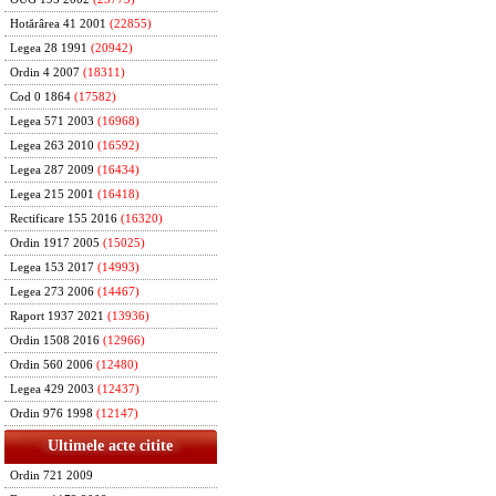
Hotărârea 41 2001
(22855)
Legea 28 1991
(20942)
Ordin 4 2007
(18311)
Cod 0 1864
(17582)
Legea 571 2003
(16968)
Legea 263 2010
(16592)
Legea 287 2009
(16434)
Legea 215 2001
(16418)
Rectificare 155 2016
(16320)
Ordin 1917 2005
(15025)
Legea 153 2017
(14993)
Legea 273 2006
(14467)
Raport 1937 2021
(13936)
Ordin 1508 2016
(12966)
Ordin 560 2006
(12480)
Legea 429 2003
(12437)
Ordin 976 1998
(12147)
Ultimele acte citite
Ordin 721 2009