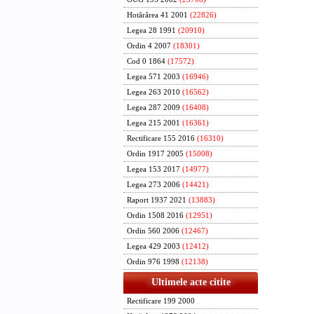
Hotărârea 41 2001
(22826)
Legea 28 1991
(20910)
Ordin 4 2007
(18301)
Cod 0 1864
(17572)
Legea 571 2003
(16946)
Legea 263 2010
(16562)
Legea 287 2009
(16408)
Legea 215 2001
(16361)
Rectificare 155 2016
(16310)
Ordin 1917 2005
(15008)
Legea 153 2017
(14977)
Legea 273 2006
(14421)
Raport 1937 2021
(13883)
Ordin 1508 2016
(12951)
Ordin 560 2006
(12467)
Legea 429 2003
(12412)
Ordin 976 1998
(12138)
Ultimele acte citite
Rectificare 199 2000