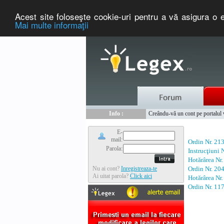
Acest site foloseşte cookie-uri pentru a vă asigura o e
Mai multe informaţii
Nou :
Legex.ro - portal de legislati
Info :
Creându-vă un cont pe portalul ww
Info :
www.tntauto.ro - Managementul 
E-
mail:
Ordin Nr. 21
Parola:
Instrucţiuni 
Hotărârea Nr
Nu ai cont?
Inregistreaza-te
Ordin Nr. 20
Ai uitat parola?
Click aici
Hotărârea Nr
Ordin Nr. 11