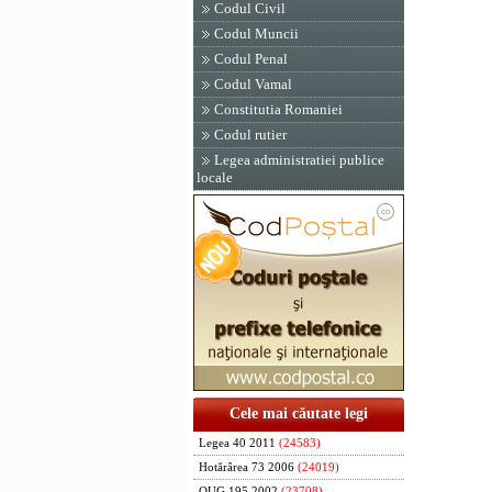
Codul Civil
Codul Muncii
Codul Penal
Codul Vamal
Constitutia Romaniei
Codul rutier
Legea administratiei publice
locale
Cele mai căutate legi
Legea 40 2011
(24583)
Hotărârea 73 2006
(24019)
OUG 195 2002
(23708)