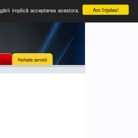
Am înţeles!
igării implică acceptarea acestora.