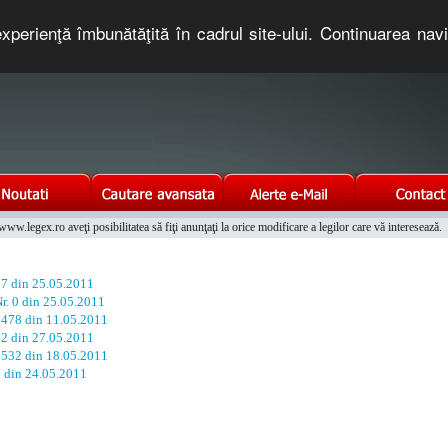
xperienţă îmbunătăţită în cadrul site-ului. Continuarea nav
e romaneasca. Un serviciu oferit gratuit de TNT COMPUTERS
w.legex.ro aveţi posibilitatea să fiţi anunţaţi la orice modificare a legilor care vă interesează.
Integrat al Parcului Auto
37 din 25.05.2011
Nr. 0 din 25.05.2011
. 478 din 11.05.2011
42 din 27.05.2011
. 532 din 18.05.2011
7 din 24.05.2011