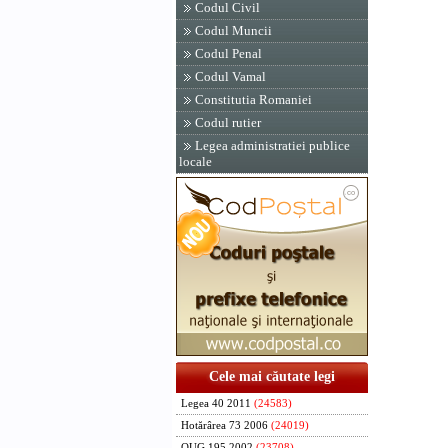
Codul Civil
Codul Muncii
Codul Penal
Codul Vamal
Constitutia Romaniei
Codul rutier
Legea administratiei publice
locale
Cele mai căutate legi
Legea 40 2011
(24583)
Hotărârea 73 2006
(24019)
OUG 195 2002
(23708)