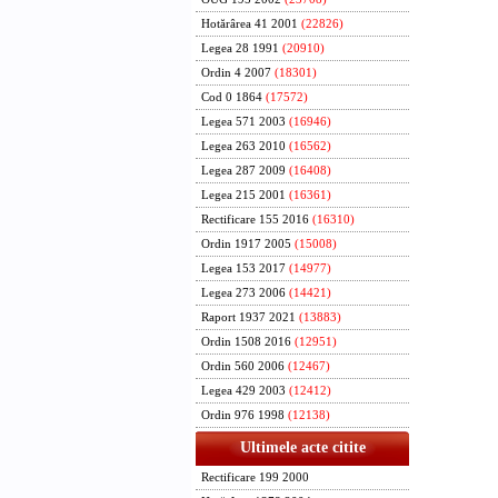
Hotărârea 41 2001
(22826)
Legea 28 1991
(20910)
Ordin 4 2007
(18301)
Cod 0 1864
(17572)
Legea 571 2003
(16946)
Legea 263 2010
(16562)
Legea 287 2009
(16408)
Legea 215 2001
(16361)
Rectificare 155 2016
(16310)
Ordin 1917 2005
(15008)
Legea 153 2017
(14977)
Legea 273 2006
(14421)
Raport 1937 2021
(13883)
Ordin 1508 2016
(12951)
Ordin 560 2006
(12467)
Legea 429 2003
(12412)
Ordin 976 1998
(12138)
Ultimele acte citite
Rectificare 199 2000