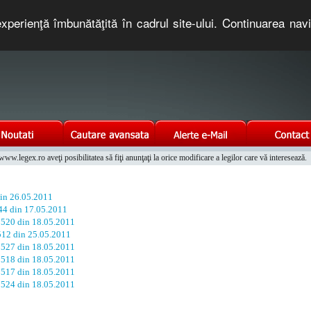
xperienţă îmbunătăţită în cadrul site-ului. Continuarea nav
e romaneasca. Un serviciu oferit gratuit de TNT COMPUTERS
w.legex.ro aveţi posibilitatea să fiţi anunţaţi la orice modificare a legilor care vă interesează.
Integrat al Parcului Auto
din 26.05.2011
344 din 17.05.2011
. 520 din 18.05.2011
 512 din 25.05.2011
. 527 din 18.05.2011
. 518 din 18.05.2011
. 517 din 18.05.2011
. 524 din 18.05.2011