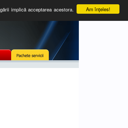
Am înţeles!
igării implică acceptarea acestora.