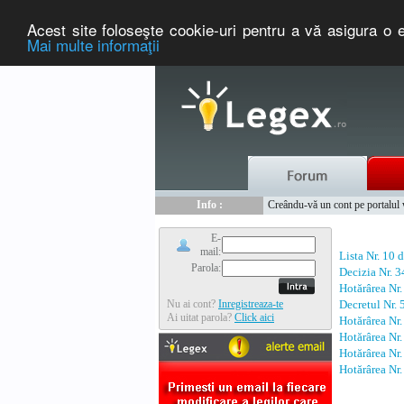
Acest site foloseşte cookie-uri pentru a vă asigura o e
Mai multe informaţii
Nou :
Legex.ro - portal de legislati
Info :
Creându-vă un cont pe portalul ww
Info :
www.tntauto.ro - Managementul 
E-
mail:
Lista Nr. 10 
Parola:
Decizia Nr. 
Hotărârea Nr
Nu ai cont?
Inregistreaza-te
Decretul Nr.
Ai uitat parola?
Click aici
Hotărârea Nr
Hotărârea Nr
Hotărârea Nr
Hotărârea Nr