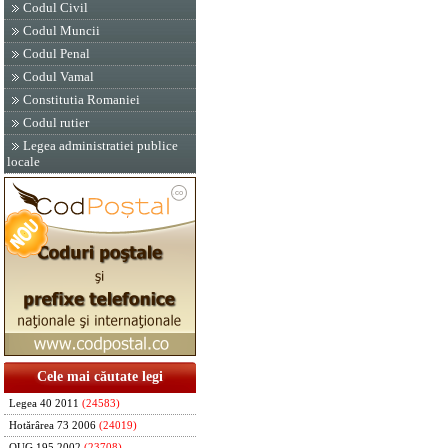
Codul Civil
Codul Muncii
Codul Penal
Codul Vamal
Constitutia Romaniei
Codul rutier
Legea administratiei publice
locale
Cele mai căutate legi
Legea 40 2011
(24583)
Hotărârea 73 2006
(24019)
OUG 195 2002
(23708)