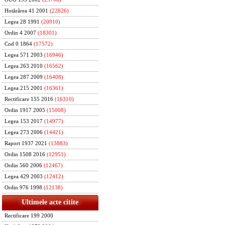
Hotărârea 41 2001
(22826)
Legea 28 1991
(20910)
Ordin 4 2007
(18301)
Cod 0 1864
(17572)
Legea 571 2003
(16946)
Legea 263 2010
(16562)
Legea 287 2009
(16408)
Legea 215 2001
(16361)
Rectificare 155 2016
(16310)
Ordin 1917 2005
(15008)
Legea 153 2017
(14977)
Legea 273 2006
(14421)
Raport 1937 2021
(13883)
Ordin 1508 2016
(12951)
Ordin 560 2006
(12467)
Legea 429 2003
(12412)
Ordin 976 1998
(12138)
Ultimele acte citite
Rectificare 199 2000