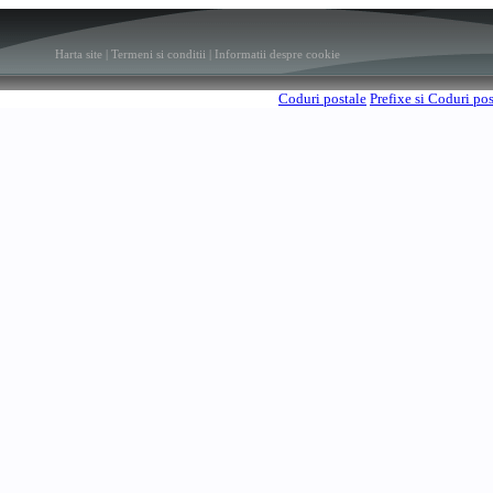
Harta site
|
Termeni si conditii
|
Informatii despre cookie
Coduri postale
Prefixe si Coduri po