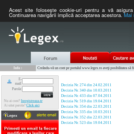
Acest site foloseşte cookie-uri pentru a vă asigura 
Continuarea navigării implică acceptarea acestora.
Mai 
Nou :
Legex.ro - portal de legislatie romaneasca. Un serviciu oferit g
Info :
Creându-vă un cont pe portalul www.legex.ro aveţi posibilitatea să fiţi
Info :
www.tntauto.ro - Managementul Integrat al Parcului Auto
E-
mail:
Decizia Nr. 274 din 24.02.2011
Parola:
Decizia Nr. 340 din 10.03.2011
Decizia Nr. 433 din 07.04.2011
Nu ai cont?
Inregistreaza-te
Decizia Nr. 519 din 19.04.2011
Ai uitat parola?
Click aici
Decizia Nr. 354 din 22.03.2011
Decizia Nr. 335 din 10.03.2011
Decizia Nr. 352 din 22.03.2011
Decizia Nr. 523 din 19.04.2011