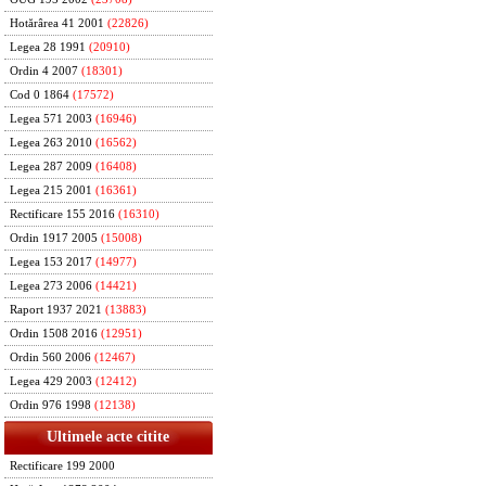
Hotărârea 41 2001
(22826)
Legea 28 1991
(20910)
Ordin 4 2007
(18301)
Cod 0 1864
(17572)
Legea 571 2003
(16946)
Legea 263 2010
(16562)
Legea 287 2009
(16408)
Legea 215 2001
(16361)
Rectificare 155 2016
(16310)
Ordin 1917 2005
(15008)
Legea 153 2017
(14977)
Legea 273 2006
(14421)
Raport 1937 2021
(13883)
Ordin 1508 2016
(12951)
Ordin 560 2006
(12467)
Legea 429 2003
(12412)
Ordin 976 1998
(12138)
Ultimele acte citite
Rectificare 199 2000