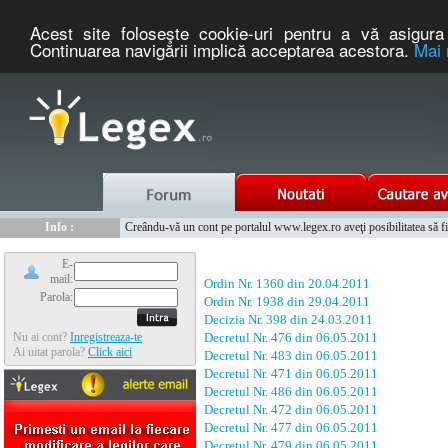
Acest site foloseşte cookie-uri pentru a vă asigura 
Continuarea navigării implică acceptarea acestora.
Mai 
Nou :
Legex.ro - portal de legislatie romaneasca. Un serviciu oferit g
Info :
Creându-vă un cont pe portalul www.legex.ro aveţi posibilitatea să fiţi
Info :
www.tntauto.ro - Managementul Integrat al Parcului Auto
E-
mail:
Ordin Nr. 1360 din 20.04.2011
Parola:
Ordin Nr. 1938 din 29.04.2011
Decizia Nr. 398 din 24.03.2011
Nu ai cont?
Inregistreaza-te
Decretul Nr. 476 din 06.05.2011
Ai uitat parola?
Click aici
Decretul Nr. 483 din 06.05.2011
Decretul Nr. 471 din 06.05.2011
Decretul Nr. 486 din 06.05.2011
Decretul Nr. 472 din 06.05.2011
Decretul Nr. 477 din 06.05.2011
Decretul Nr. 479 din 06.05.2011