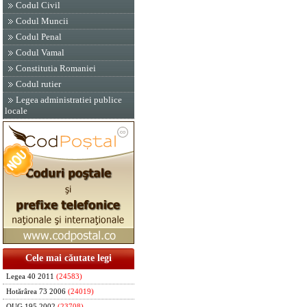
Codul Civil
Codul Muncii
Codul Penal
Codul Vamal
Constitutia Romaniei
Codul rutier
Legea administratiei publice
locale
Cele mai căutate legi
Legea 40 2011
(24583)
Hotărârea 73 2006
(24019)
OUG 195 2002
(23708)