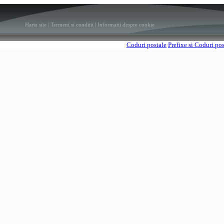
Harta site
|
Termeni si conditii
|
Informatii despre cookie
Coduri postale
Prefixe si Coduri po