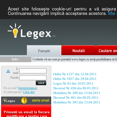
Acest site foloseşte cookie-uri pentru a vă asigura 
Continuarea navigării implică acceptarea acestora.
Mai 
Nou :
Legex.ro - portal de legislatie romaneasca. Un serviciu oferit g
Info :
Creându-vă un cont pe portalul www.legex.ro aveţi posibilitatea să fiţi
Info :
www.tntauto.ro - Managementul Integrat al Parcului Auto
E-
mail:
Ordin Nr. 1237 din 12.04.2011
Parola:
Ordin Nr. 1937 din 29.04.2011
Legea Nr. 63 din 10.05.2011
Nu ai cont?
Inregistreaza-te
Decretul Nr. 456 din 06.05.2011
Ai uitat parola?
Click aici
Hotărârea Nr. 399 din 13.04.2011
Decretul Nr. 461 din 06.05.2011
Hotărârea Nr. 395 din 13.04.2011