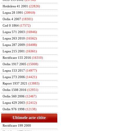
Hotărârea 41 2001
(22826)
Legea 28 1991
(20910)
Ordin 4 2007
(18301)
Cod 0 1864
(17572)
Legea 571 2003
(16946)
Legea 263 2010
(16562)
Legea 287 2009
(16408)
Legea 215 2001
(16361)
Rectificare 155 2016
(16310)
Ordin 1917 2005
(15008)
Legea 153 2017
(14977)
Legea 273 2006
(14421)
Raport 1937 2021
(13883)
Ordin 1508 2016
(12951)
Ordin 560 2006
(12467)
Legea 429 2003
(12412)
Ordin 976 1998
(12138)
Ultimele acte citite
Rectificare 199 2000