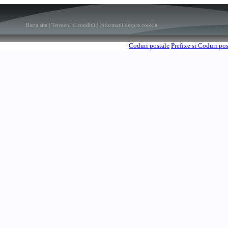
Harta site
|
Termeni si conditii
|
Informatii despre cookie
Coduri postale
Prefixe si Coduri po